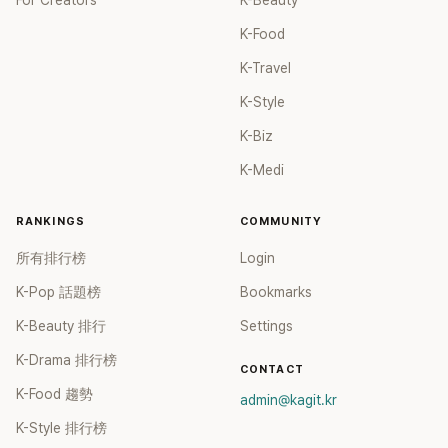
For Creators
K-Beauty
K-Food
K-Travel
K-Style
K-Biz
K-Medi
RANKINGS
COMMUNITY
所有排行榜
Login
K-Pop 話題榜
Bookmarks
K-Beauty 排行
Settings
K-Drama 排行榜
CONTACT
K-Food 趨勢
admin@kagit.kr
K-Style 排行榜