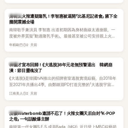
K-POP
身材太火辣遭疑隆乳！李智惠被逼開「比基尼記者會」 腋下全
攤開震撼全場
南韓歌手兼演員 李智惠 出道初期因為身材曲線太過搶眼，一
度被外界質疑「動過隆乳手術」，最後甚至被公司安排親上火
線，召開前所未見的「泳裝記者會」澄清。這場記者會後來還被
2 天前
年糕歐巴
韓國演藝圈點名為流傳至今的「三大記者會」之一。近日她在綜
藝節目中親口回憶這段「隆乳疑雲黑歷史」，話題再度被翻出來
熱議。 2日播出的 SBS 綜藝節目《我的經紀人太難搞－秘書
韓星
神童才宣布回歸！《大逃脫》8年元老無預警退出 韓網崩
鎮》，邀請同時兼顧工作與育兒的演藝圈代表「媽媽群」——李智
潰：節目靈魂沒了
惠、李賢怡、李恩亨，以第13位「My Star」身分登場，分享最真
《大逃脫》是韓國tvN推出的招牌密室逃脫實境綜藝，自2018年
實的生活日常。 節目一開始，李瑞鎮 率先與李智惠會合，兩人
至2021年共播出4季，由鄭鍾淵PD打造完整的「大逃脫宇宙
邊搭車邊聊天，氣氛輕鬆。聊到最近的新聞，李瑞鎮突然直球
（DTCU）」，憑藉燒腦劇情、電影級場景與龐大世界觀，累積
發問：「妳不是上新聞了？說妳去做整形？是人中縮短手術嗎？」
2 天前
江南美人
大批死忠粉絲，被譽為韓國最具代表性的密室逃脫綜藝之一。
一貫犀利又不留情的問法，讓現場瞬間笑成一片。對此，李智
惠也毫不閃躲，淡定接招，兩人鬥嘴默契十足。 話題接著一路
延燒到過去的爭議。李瑞鎮脫口補刀：「妳以前不是還在游泳池
K-POP
沒被Waterbomb邀請不忍了！火辣女團天后自封「K-POP
開過記者會？」直接點名她當年的風波。李智惠聽了忍不住笑
之母」 一句話酸爆主辦
說：「哥怎麼連這個都知道？」李瑞鎮則回嘴：「那時候新聞鬧那
南韓第一代女團S.E.S.成員Bada（바다）近日登上MBC綜藝節