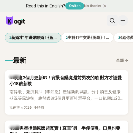
Read this in English?
Switch
No thanks
1
2
3
新婚才1年遭爆離婚！《藍…
主持11年突退《認哥》！…
《給你
最新
全部
→
韓星
IU睽違3個月更新IG！背景音樂竟是前男友的歌 對方才認愛
小18歲新歡
南韓歌手兼演員IU（李知恩）歷經新劇爭議、分手消息及健康
狀況等風波後，終於睽違3個月更新社群平台，一口氣曬出20
張近況照，讓大批粉絲又驚又喜。不過，比起照片本身，更引
10 小時前
江南美人
發熱議的是，她竟選用前男友張基河所屬樂團的歌曲作為背景
音樂，意外掀起韓網討論。
韓星
45歲男星拒婚原因超真實！直言「另一半便便臭、口臭也要