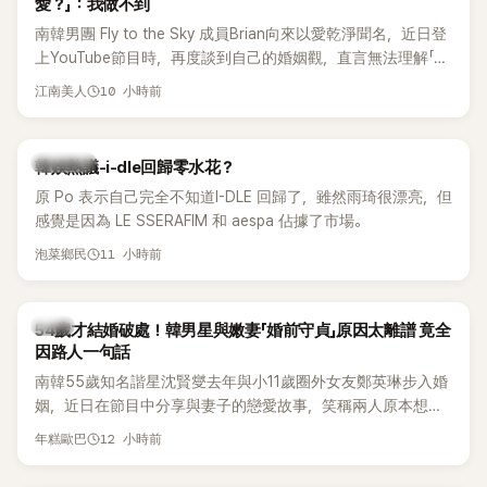
愛？」：我做不到
南韓男團 Fly to the Sky 成員Brian向來以愛乾淨聞名，近日登
上YouTube節目時，再度談到自己的婚姻觀，直言無法理解「連
另一半的口臭、便便臭都要愛」這種說法，更大方表明自己是不
10 小時前
江南美人
婚主義者，一番超直白發言掀起熱議。
熱議討論
韓娛熱議-i-dle回歸零水花？
原 Po 表示自己完全不知道I-DLE 回歸了，雖然雨琦很漂亮，但
感覺是因為 LE SSERAFIM 和 aespa 佔據了市場。
11 小時前
泡菜鄉民
韓星
54歲才結婚破處！韓男星與嫩妻「婚前守貞」原因太離譜 竟全
因路人一句話
南韓55歲知名諧星沈賢燮去年與小11歲圈外女友鄭英琳步入婚
姻，近日在節目中分享與妻子的戀愛故事，笑稱兩人原本想享
受兩人世界，沒想到站在飯店門口時竟被路人認出，還一路替
12 小時前
年糕歐巴
他們加油打氣，讓他害羞到最後直接放棄進飯店，意外成了婚
前一直堅守「婚前守貞」的原因之一。