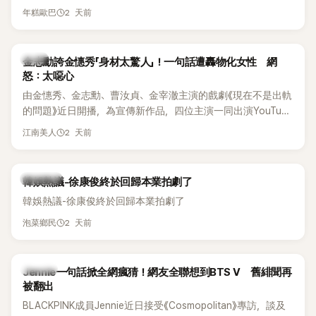
體解散後，李智惠轉型 solo，靠著綜藝與歌唱實力持續活躍演
他當年差點不是以演員身分出道，而是成為男團偶像的一員。
2 天前
年糕歐巴
藝圈。據悉，她當年能加入 S#arp，也與 李尚敏 的賞識有關。
感情方面，李智惠於 2017 年與圈外男友結婚，婚後育有兩個
女兒，一家四口生活幸福美滿。如今除了持續活躍於綜藝節
韓星
金志勳誇金憓秀「身材太驚人」！一句話遭轟物化女性 網
目，她經營的 YouTube 頻道也即將突破百萬訂閱，近年內容深
怒：太噁心
受網友喜愛，再度迎來事業第二春。
由金憓秀、金志勳、曹汝貞、金宰澈主演的戲劇《現在不是出軌
的問題》近日開播，為宣傳新作品，四位主演一同出演YouTube
節目，不料訪談中的一段發言卻意外掀起爭議。不少網友認
2 天前
江南美人
為，他將焦點放在金憓秀的身材，言論帶有「物化女性」意味，
引發大量批評。
熱議討論
韓娛熱議-徐康俊終於回歸本業拍劇了
韓娛熱議-徐康俊終於回歸本業拍劇了
2 天前
泡菜鄉民
K-POP
Jennie一句話掀全網瘋猜！網友全聯想到BTS V 舊緋聞再
被翻出
BLACKPINK成員Jennie近日接受《Cosmopolitan》專訪，談及