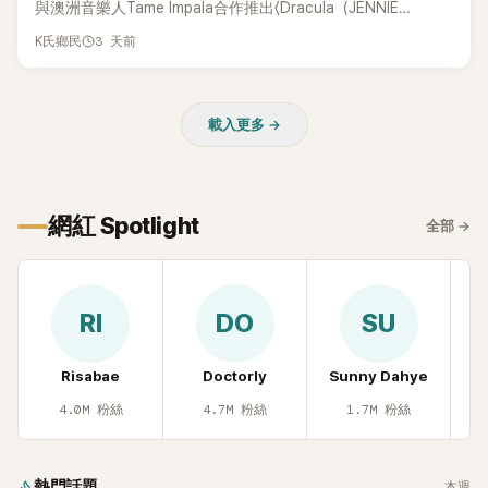
與澳洲音樂人Tame Impala合作推出〈Dracula（JENNIE
Remix）〉的幕後故事，沒想到她一句關於「共同朋友」的回答，
3 天前
K氏鄉民
竟再次引發外界對她與BTS成員V緋聞的討論。
載入更多 →
網紅 Spotlight
全部
→
RI
DO
SU
Risabae
Doctorly
Sunny Dahye
H
4.0M
粉絲
4.7M
粉絲
1.7M
粉絲
熱門話題
本週