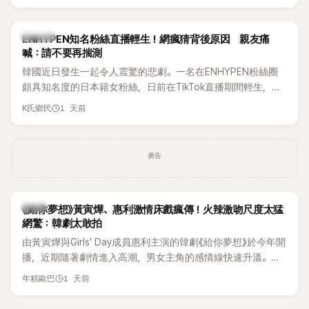
HAHA的關鍵原因，竟是一句讓她至今仍難忘的話，也成為她
點頭步入婚姻的最大理由。
K-POP
ENHYPEN知名粉絲直播輕生！網瘋猜背後原因 親友痛
喊：請不要再揣測
韓國近日發生一起令人震驚的悲劇。一名在ENHYPEN粉絲圈
頗具知名度的日本籍女粉絲，日前在TikTok直播期間輕生，最
終不幸身亡，消息曝光後震驚韓網，也讓不少粉絲湧入社群平
1 天前
K氏鄉民
台哀悼。事發後，死者親友也陸續出面證實噩耗，並呼籲外界
停止揣測，盼逝者安息。
廣告
韓劇
《給你夢想》黃寅燁、惠利激情床戲瘋傳！火辣激吻尺度太猛
網驚：韓劇太敢拍
由黃寅燁與Girls' Day成員惠利主演的韓劇《給你夢想》於今年開
播，近期隨著劇情進入高潮，男女主角的感情線快速升溫。最
新播出的第8集不僅上演火辣吻戲，更接連出現床戲橋段，讓
1 天前
年糕歐巴
相關片段在網路上瘋傳，引發觀眾熱烈討論。