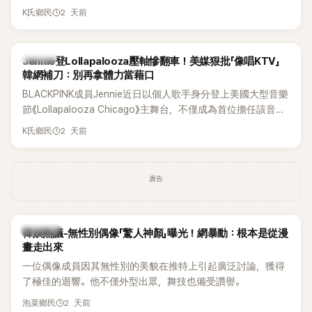
年沒有談戀愛，更首度透露空窗至今的原因，全與上一段戀情
2 天前
K氏鄉民
有關，一番真心告白讓現場來賓都相當震驚。
K-POP
Jennie登Lollapalooza壓軸慘翻車！美媒狠批「像唱KTV」
韓網補刀：別再拿體力當藉口
BLACKPINK成員Jennie近日以個人歌手身分登上美國大型音樂
節《Lollapalooza Chicago》主舞台，不僅成為首位擔任該音樂
節Headliner（壓軸主秀）的K-POP女SOLO歌手，寫下全新紀
2 天前
K氏鄉民
錄。然而，演出結束後卻掀起兩極評價，不僅現場歌唱實力遭
部分網友質疑，就連美國當地媒體也毫不留情給出負評，甚至
形容整場演出「就像一場豪華KTV」。
廣告
熱議討論
韓娛熱議-無性別偶像「驚人神顏」曝光！網暴動：根本是從漫
畫走出來
一位偶像成員因其無性別的美貌在推特上引起廣泛討論，獲得
了極佳的迴響。他不僅外型出眾，舞技也備受讚譽。
2 天前
泡菜鄉民