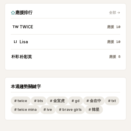
應援排行
全部
→
TW
TWICE
應援
10
LI
Lisa
應援
10
朴彩
朴彩英
應援
5
本週趨勢關鍵字
#
twice
#
bts
#
金宣虎
#
gd
#
金在中
#
txt
#
twice mina
#
ive
#
brave girls
#
韓星