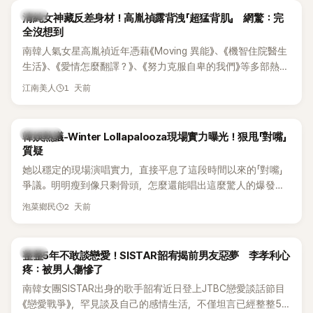
韓星
清純女神藏反差身材！高胤禎露背洩「超猛背肌」 網驚：完
全沒想到
南韓人氣女星高胤禎近年憑藉《Moving 異能》、《機智住院醫生
生活》、《愛情怎麼翻譯？》、《努力克服自卑的我們》等多部熱門
作品，躍升為韓劇新一代女神代表，不僅演技備受肯定，精緻
1 天前
江南美人
五官與清新空靈的氣質也擄獲大批粉絲。近日，她因分享一組
近況照意外掀起熱議，不是因為仙氣十足的美貌，而是藏在纖
細身材下的超狂背肌與肩膀線條，反差感十足，讓不少網友看
熱議討論
韓娛熱議-Winter Lollapalooza現場實力曝光！狠甩「對嘴」
傻直呼：「原來她身材這麼猛！」
質疑
她以穩定的現場演唱實力，直接平息了這段時間以來的「對嘴」
爭議。明明瘦到像只剩骨頭，怎麼還能唱出這麼驚人的爆發力
和音量？
2 天前
泡菜鄉民
韓星
整整5年不敢談戀愛！SISTAR韶宥揭前男友惡夢 李孝利心
疼：被男人傷慘了
南韓女團SISTAR出身的歌手韶宥近日登上JTBC戀愛談話節目
《戀愛戰爭》，罕見談及自己的感情生活，不僅坦言已經整整5