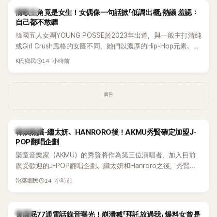
K-POP
情歌主角竟是女生！女偶像一句話掀「低調出櫃」熱議 羞認：
自己都不敢聽
韓國五人女團YOUNG POSSE於2023年出道，與一般主打清純
或Girl Crush風格的女團不同，她們以濃厚的Hip-Hop元素、自
創Rap及成員親自參與創作為特色，MV也融入美式街頭、塗
14 小時前
K氏鄉民
鴉、滑板等文化元素。雖然並非出身四大經紀公司，仍憑藉鮮
明的音樂風格，在海外尤其是歐美市場累積不少人氣，逐漸成
為第五代女團中極具辨識度的新生代代表之一。
廣告
熱議討論
韓娛熱議-繼太妍、HANRORO後！AKMU秀賢確定加盟J-
POP翻唱企劃
樂童音樂家（AKMU）的秀賢將作為第三位演唱者，加入目前
廣受歡迎的J-POP翻唱企劃。繼太妍和Hanroro之後，秀賢已
獲選為第三首翻唱歌曲的主唱，並於近期完成錄音。
14 小時前
泡菜鄉民
韓星
黃晸珉77通電話錄音曝光！崩潰喊「拜託放過我」 爆料女曾是