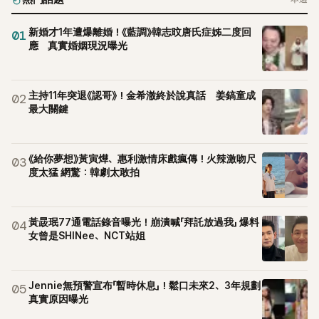
新婚才1年遭爆離婚！《藍調》韓志旼唐氏症姊二度回
01
應 真實婚姻現況曝光
主持11年突退《認哥》！金希澈終於說真話 姜鎬童成
02
最大關鍵
《給你夢想》黃寅燁、惠利激情床戲瘋傳！火辣激吻尺
03
度太猛 網驚：韓劇太敢拍
黃晸珉77通電話錄音曝光！崩潰喊「拜託放過我」 爆料
04
女曾是SHINee、NCT站姐
Jennie無預警宣布「暫時休息」！鬆口未來2、3年規劃
05
真實原因曝光