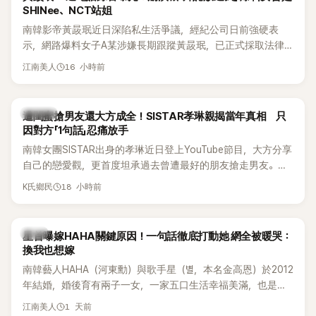
SHINee、NCT站姐
南韓影帝黃晸珉近日深陷私生活爭議，經紀公司日前強硬表
示，網路爆料女子A某涉嫌長期跟蹤黃晸珉，已正式採取法律
行動。不過，A並未停止發聲，持續透過社群平台公開爆料，反
16 小時前
江南美人
駁經紀公司的說法，強調兩人一直維持雙向聯繫，並非外界所
稱的單方面騷擾。如今，韓媒《Dispatch》再曝光雙方77通電話
的錄音內容，而A也首度承認自己過去曾是SHINee、NCT等偶
K-POP
遭閨蜜搶男友還大方成全！SISTAR孝琳親揭當年真相 只
像團體的「站姐」，事件持續延燒。
因對方「1句話」忍痛放手
南韓女團SISTAR出身的孝琳近日登上YouTube節目，大方分享
自己的戀愛觀，更首度坦承過去曾遭最好的朋友搶走男友。她
表示，當時選擇瀟灑放手，但如果同樣的事情現在再發生，「我
18 小時前
K氏鄉民
絕對不會坐視不管」，直率發言掀起熱議。
韓星
星首曝嫁HAHA關鍵原因！一句話徹底打動她 網全被暖哭：
換我也想嫁
南韓藝人HAHA（河東勳）與歌手星（별，本名金高恩）於2012
年結婚，婚後育有兩子一女，一家五口生活幸福美滿，也是韓
國演藝圈公認的模範夫妻。近日，星首度公開當年決定嫁給
1 天前
江南美人