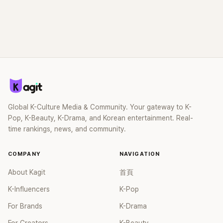
Global K-Culture Media & Community. Your gateway to K-
Pop, K-Beauty, K-Drama, and Korean entertainment. Real-
time rankings, news, and community.
COMPANY
NAVIGATION
About Kagit
首頁
K-Influencers
K-Pop
For Brands
K-Drama