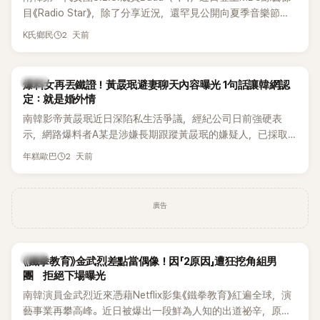
麼大，不知道才奇怪吧。」一來一往，氣氛反而更加輕鬆。 談到
目《Radio Star》，除了分享近況，還罕見公開向夏季音樂節
當年情況，李智惠終於鬆口坦言，當時確實被質疑動過隆胸手
Waterbomb喊話，笑稱自己至今從未受邀演出，更幽默表示：
2 天前
K氏鄉民
術。她回憶：「拍了比基尼照片之後，就開始被說是不是去隆乳
「我名字就叫『Bada（海）』，Waterbomb卻沒找我，這根本只
了。」為了澄清誤會，她只好親自站出來說清楚。 李智惠進一步
是懂了皮毛。」一番話笑翻全場，也引發網友熱議。
解釋，當時隆胸手術幾乎只有「腋下切開」一種方式，「所以我就
韓星
想，既然一直說我有做，那我乾脆把腋下給大家看，證明我根
爆料女再丟鐵證！黃晸珉避妻聊天內容曝光 1句話讓韓網認
定：就是婚外情
本沒動過。」一句話說完，全場瞬間炸鍋，來賓又驚又笑。 事實
上，早在 2006 年，李智惠就為了證明自己沒有「隆乳」，真的
南韓影帝黃晸珉近日深陷私生活爭議，經紀公司日前強硬表
召開了一場泳裝記者招待會。當時她穿著比基尼站在一排攝影
示，網路爆料者A某是涉嫌長期跟蹤黃晸珉的嫌疑人，已採取
機前，面對媒體擺出各種姿勢，畫面至今仍被網友津津樂道。
法律行動。不過，A某並未因此停止發聲，5日再度透過社群平
2 天前
年糕歐巴
這段為平息爭議、直接公開腋下畫面自證清白的往事再度被提
台公開更多內容，反駁經紀公司的說法，強調兩人的聯繫一直
起，節目現場立刻充滿驚呼聲與笑聲，也再次讓人見識到她面
都是「雙向互動」，並非外界所稱的單方面騷擾。
對流言時「豁出去」的直率性格。其實她過去也曾在 SBS 節目
廣告
《脫掉鞋子恢單4Men》 中，親自公開那張當年引發話題的「腋下
比基尼照」，再次重提這段至今仍被粉絲視為黑歷史代表作的事
件。 回顧李智惠的演藝路，她於 1998 年以混聲團體 S#arp 成
員身分出道，該團在 2000 年代初期紅極一時，由李智惠、徐
韓星
《鐵拳教育》金武烈差點當偶像！因「2原因」遭狂挖角組男
智英兩位女成員，以及張錫炫、Chris Kim 兩位男成員組成。不
團 拒絕下場曝光
過後來爆出長達四年的團內霸凌風波，甚至傳出徐智英母親對
南韓演員金武烈近來憑藉Netflix影集《鐵拳教育》紅遍全球，演
李智惠言語辱罵、動手等爭議，最終團體於 2002 年解散。 團
藝事業再攀高峰。近日被爆出一段鮮為人知的出道祕辛，原來