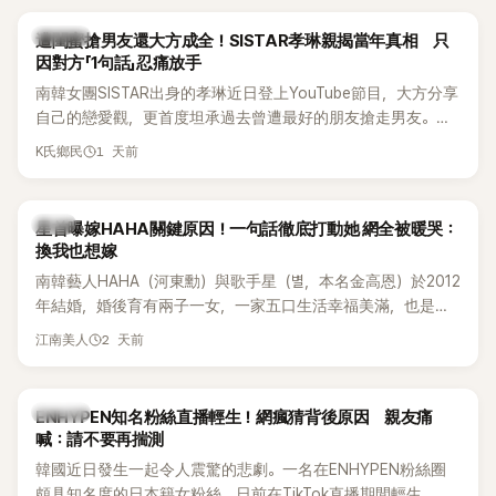
稱的單方面騷擾。如今，韓媒《Dispatch》再曝光雙方77通電話
的錄音內容，而A也首度承認自己過去曾是SHINee、NCT等偶
K-POP
遭閨蜜搶男友還大方成全！SISTAR孝琳親揭當年真相 只
像團體的「站姐」，事件持續延燒。
因對方「1句話」忍痛放手
南韓女團SISTAR出身的孝琳近日登上YouTube節目，大方分享
自己的戀愛觀，更首度坦承過去曾遭最好的朋友搶走男友。她
表示，當時選擇瀟灑放手，但如果同樣的事情現在再發生，「我
1 天前
K氏鄉民
絕對不會坐視不管」，直率發言掀起熱議。
韓星
星首曝嫁HAHA關鍵原因！一句話徹底打動她 網全被暖哭：
換我也想嫁
南韓藝人HAHA（河東勳）與歌手星（별，本名金高恩）於2012
年結婚，婚後育有兩子一女，一家五口生活幸福美滿，也是韓
國演藝圈公認的模範夫妻。近日，星首度公開當年決定嫁給
2 天前
江南美人
HAHA的關鍵原因，竟是一句讓她至今仍難忘的話，也成為她
點頭步入婚姻的最大理由。
K-POP
ENHYPEN知名粉絲直播輕生！網瘋猜背後原因 親友痛
喊：請不要再揣測
韓國近日發生一起令人震驚的悲劇。一名在ENHYPEN粉絲圈
頗具知名度的日本籍女粉絲，日前在TikTok直播期間輕生，最