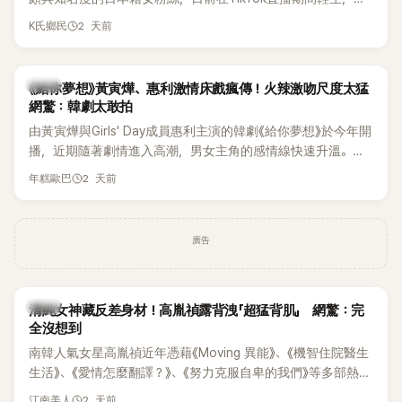
終不幸身亡，消息曝光後震驚韓網，也讓不少粉絲湧入社群平
2 天前
K氏鄉民
台哀悼。事發後，死者親友也陸續出面證實噩耗，並呼籲外界
停止揣測，盼逝者安息。
韓劇
《給你夢想》黃寅燁、惠利激情床戲瘋傳！火辣激吻尺度太猛
網驚：韓劇太敢拍
由黃寅燁與Girls' Day成員惠利主演的韓劇《給你夢想》於今年開
播，近期隨著劇情進入高潮，男女主角的感情線快速升溫。最
新播出的第8集不僅上演火辣吻戲，更接連出現床戲橋段，讓
2 天前
年糕歐巴
相關片段在網路上瘋傳，引發觀眾熱烈討論。
廣告
韓星
清純女神藏反差身材！高胤禎露背洩「超猛背肌」 網驚：完
全沒想到
南韓人氣女星高胤禎近年憑藉《Moving 異能》、《機智住院醫生
生活》、《愛情怎麼翻譯？》、《努力克服自卑的我們》等多部熱門
作品，躍升為韓劇新一代女神代表，不僅演技備受肯定，精緻
2 天前
江南美人