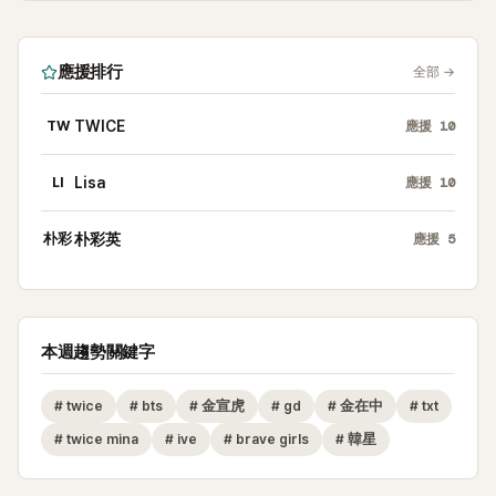
應援排行
全部
→
TW
TWICE
應援
10
LI
Lisa
應援
10
朴彩
朴彩英
應援
5
本週趨勢關鍵字
#
twice
#
bts
#
金宣虎
#
gd
#
金在中
#
txt
#
twice mina
#
ive
#
brave girls
#
韓星