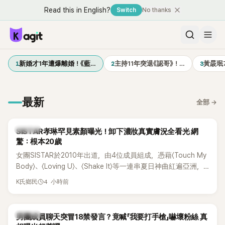
Read this in English?
Switch
No thanks
1
2
3
新婚才1年遭爆離婚！《藍…
主持11年突退《認哥》！…
黃晸珉
最新
全部
→
K-POP
SISTAR孝琳罕見素顏曝光！卸下濃妝真實膚況全看光 網
驚：根本20歲
女團SISTAR於2010年出道，由4位成員組成，憑藉〈Touch My
Body〉、〈Loving U〉、〈Shake It〉等一連串夏日神曲紅遍亞洲，
獲封「夏日女王」。不過，團體在出道滿7年後宣布解散，成員各
4 小時前
K氏鄉民
自投入個人演藝事業。向來以性感火辣形象和強大舞台氣場著
稱的孝琳，近日在社群分享與「排球女王」金軟景聚餐的日常，
不僅展現兩人多年不變的好交情，她幾乎素顏入鏡的真實模
K-POP
男團成員聊天突冒18禁發言？竟喊「我要打手槍」嚇壞粉絲 真
樣，也意外掀起網友熱議。