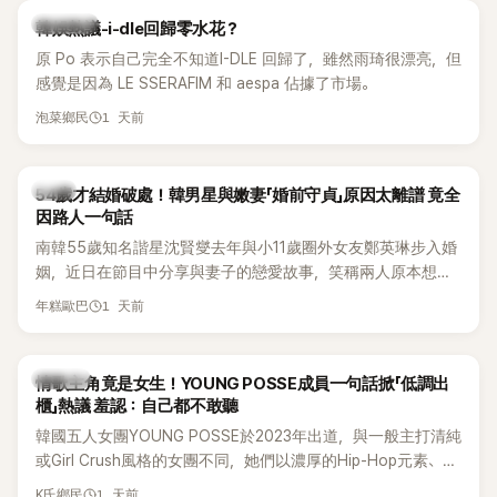
熱議討論
韓娛熱議-i-dle回歸零水花？
原 Po 表示自己完全不知道I-DLE 回歸了，雖然雨琦很漂亮，但
感覺是因為 LE SSERAFIM 和 aespa 佔據了市場。
1 天前
泡菜鄉民
韓星
54歲才結婚破處！韓男星與嫩妻「婚前守貞」原因太離譜 竟全
因路人一句話
南韓55歲知名諧星沈賢燮去年與小11歲圈外女友鄭英琳步入婚
姻，近日在節目中分享與妻子的戀愛故事，笑稱兩人原本想享
受兩人世界，沒想到站在飯店門口時竟被路人認出，還一路替
1 天前
年糕歐巴
他們加油打氣，讓他害羞到最後直接放棄進飯店，意外成了婚
前一直堅守「婚前守貞」的原因之一。
K-POP
情歌主角竟是女生！YOUNG POSSE成員一句話掀「低調出
櫃」熱議 羞認：自己都不敢聽
韓國五人女團YOUNG POSSE於2023年出道，與一般主打清純
或Girl Crush風格的女團不同，她們以濃厚的Hip-Hop元素、自
創Rap及成員親自參與創作為特色，MV也融入美式街頭、塗
1 天前
K氏鄉民