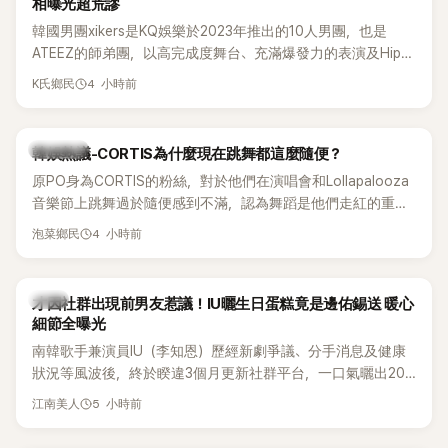
相曝光超荒謬
韓國男團xikers是KQ娛樂於2023年推出的10人男團，也是
ATEEZ的師弟團，以高完成度舞台、充滿爆發力的表演及Hip-
Hop風格聞名，出道後迅速累積大批海內外粉絲，近年也陸續
4 小時前
K氏鄉民
登上Lollapalooza等國際大型音樂節，展現新生代男團的舞台
實力。
熱議討論
韓娛熱議-CORTIS為什麼現在跳舞都這麼隨便？
原PO身為CORTIS的粉絲，對於他們在演唱會和Lollapalooza
音樂節上跳舞過於隨便感到不滿，認為舞蹈是他們走紅的重要
原因，希望他們能更認真地表演。
4 小時前
泡菜鄉民
韓星
才因社群出現前男友惹議！IU曬生日蛋糕竟是邊佑錫送 暖心
細節全曝光
南韓歌手兼演員IU（李知恩）歷經新劇爭議、分手消息及健康
狀況等風波後，終於睽違3個月更新社群平台，一口氣曬出20
張近況照，讓大批粉絲又驚又喜。其中，一張生日蛋糕照意外
5 小時前
江南美人
掀起熱議，不僅送禮人的身分曝光，就連貼文背景音樂也被眼
尖網友發現暗藏玄機，在韓網引發兩波討論。