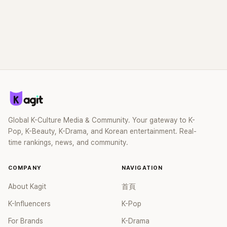
Global K-Culture Media & Community. Your gateway to K-
Pop, K-Beauty, K-Drama, and Korean entertainment. Real-
time rankings, news, and community.
COMPANY
NAVIGATION
About Kagit
首頁
K-Influencers
K-Pop
For Brands
K-Drama