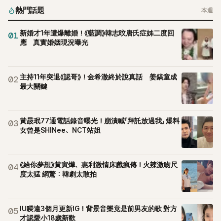
熱門話題
本週
新婚才1年遭爆離婚！《藍調》韓志旼唐氏症姊二度回
01
應 真實婚姻現況曝光
主持11年突退《認哥》！金希澈終於說真話 姜鎬童成
02
最大關鍵
黃晸珉77通電話錄音曝光！崩潰喊「拜託放過我」 爆料
03
女曾是SHINee、NCT站姐
《給你夢想》黃寅燁、惠利激情床戲瘋傳！火辣激吻尺
04
度太猛 網驚：韓劇太敢拍
IU睽違3個月更新IG！背景音樂竟是前男友的歌 對方
05
才認愛小18歲新歡