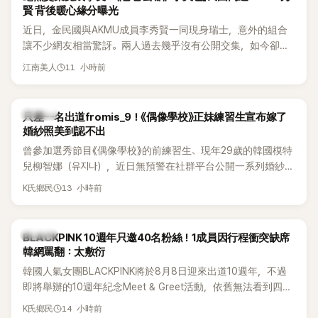
賢 背後暖心緣分曝光
近日，金民國與AKMU成員李秀賢一同現身瑞士，意外的組合
讓不少網友相當驚訝。兩人過去幾乎沒有公開交集，如今卻一
起踏上瑞士之旅，也讓粉絲紛紛好奇：「他們到底是怎麼認識
11 小時前
江南美人
的？」
K-POP
只差一名出道fromis_9！《偶像學校》正妹練習生宣布嫁了
婚紗照美到認不出
曾參加選秀節目《偶像學校》的前練習生、現年29歲的韓國模特
兒柳智娜（유지나），近日無預警在社群平台公開一系列婚紗
照，親自宣布即將步入婚姻，消息曝光後讓不少曾追看節目的
13 小時前
K氏鄉民
粉絲又驚又喜，紛紛送上祝福。
K-POP
BLACKPINK 10週年只邀40名粉絲！1成員因行程衝突缺席
韓網罵翻：太敷衍
韓國人氣女團BLACKPINK將於8月8日迎來出道10週年，不過
即將舉辦的10週年紀念Meet & Greet活動，依舊無法看到四人
合體。根據韓媒《MyDaily》7日報導，當天將由Jisoo（智秀）、
14 小時前
K氏鄉民