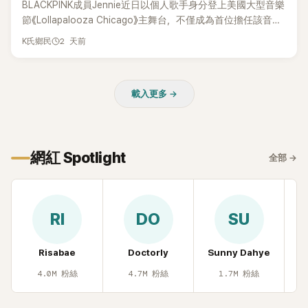
BLACKPINK成員Jennie近日以個人歌手身分登上美國大型音樂
節《Lollapalooza Chicago》主舞台，不僅成為首位擔任該音樂
節Headliner（壓軸主秀）的K-POP女SOLO歌手，寫下全新紀
2 天前
K氏鄉民
錄。然而，演出結束後卻掀起兩極評價，不僅現場歌唱實力遭
部分網友質疑，就連美國當地媒體也毫不留情給出負評，甚至
形容整場演出「就像一場豪華KTV」。
載入更多 →
網紅 Spotlight
全部
→
RI
DO
SU
Risabae
Doctorly
Sunny Dahye
H
4.0M
粉絲
4.7M
粉絲
1.7M
粉絲