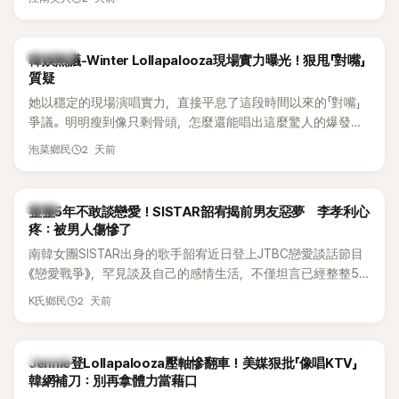
五官與清新空靈的氣質也擄獲大批粉絲。近日，她因分享一組
近況照意外掀起熱議，不是因為仙氣十足的美貌，而是藏在纖
細身材下的超狂背肌與肩膀線條，反差感十足，讓不少網友看
熱議討論
韓娛熱議-Winter Lollapalooza現場實力曝光！狠甩「對嘴」
傻直呼：「原來她身材這麼猛！」
質疑
她以穩定的現場演唱實力，直接平息了這段時間以來的「對嘴」
爭議。明明瘦到像只剩骨頭，怎麼還能唱出這麼驚人的爆發力
和音量？
2 天前
泡菜鄉民
韓星
整整5年不敢談戀愛！SISTAR韶宥揭前男友惡夢 李孝利心
疼：被男人傷慘了
南韓女團SISTAR出身的歌手韶宥近日登上JTBC戀愛談話節目
《戀愛戰爭》，罕見談及自己的感情生活，不僅坦言已經整整5
年沒有談戀愛，更首度透露空窗至今的原因，全與上一段戀情
2 天前
K氏鄉民
有關，一番真心告白讓現場來賓都相當震驚。
K-POP
Jennie登Lollapalooza壓軸慘翻車！美媒狠批「像唱KTV」
韓網補刀：別再拿體力當藉口