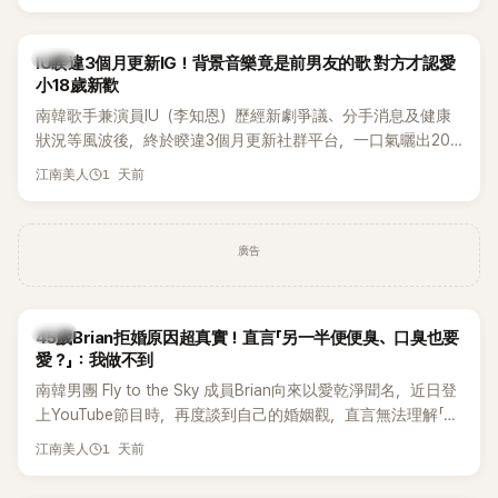
Rosé與Jennie出席，Lisa則因行程安排確定缺席，再度引發粉
絲熱議。
韓星
IU睽違3個月更新IG！背景音樂竟是前男友的歌 對方才認愛
小18歲新歡
南韓歌手兼演員IU（李知恩）歷經新劇爭議、分手消息及健康
狀況等風波後，終於睽違3個月更新社群平台，一口氣曬出20
張近況照，讓大批粉絲又驚又喜。不過，比起照片本身，更引
1 天前
江南美人
發熱議的是，她竟選用前男友張基河所屬樂團的歌曲作為背景
音樂，意外掀起韓網討論。
廣告
韓星
45歲Brian拒婚原因超真實！直言「另一半便便臭、口臭也要
愛？」：我做不到
南韓男團 Fly to the Sky 成員Brian向來以愛乾淨聞名，近日登
上YouTube節目時，再度談到自己的婚姻觀，直言無法理解「連
另一半的口臭、便便臭都要愛」這種說法，更大方表明自己是不
1 天前
江南美人
婚主義者，一番超直白發言掀起熱議。