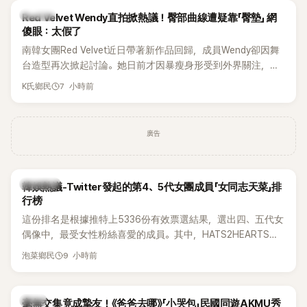
K-POP
Red Velvet Wendy直拍掀熱議！臀部曲線遭疑靠「臀墊」 網
傻眼：太假了
南韓女團Red Velvet近日帶著新作品回歸，成員Wendy卻因舞
台造型再次掀起討論。她日前才因暴瘦身形受到外界關注，又
被質疑在舞台上使用臀墊，如今最新打歌舞台曝光後，再度因
7 小時前
K氏鄉民
身形比例引發熱議。
廣告
熱議討論
韓娛熱議-Twitter發起的第4、5代女團成員「女同志天菜」排
行榜
這份排名是根據推特上5336份有效票選結果，選出四、五代女
偶像中，最受女性粉絲喜愛的成員。其中，HATS2HEARTS成
員包攬了前三名，展現了她們在女性社群中的高人氣。
9 小時前
泡菜鄉民
韓星
毫無交集竟成摯友！《爸爸去哪》「小哭包」民國同遊AKMU秀