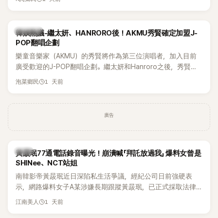
鴉、滑板等文化元素。雖然並非出身四大經紀公司，仍憑藉鮮
明的音樂風格，在海外尤其是歐美市場累積不少人氣，逐漸成
為第五代女團中極具辨識度的新生代代表之一。
熱議討論
韓娛熱議-繼太妍、HANRORO後！AKMU秀賢確定加盟J-
POP翻唱企劃
樂童音樂家（AKMU）的秀賢將作為第三位演唱者，加入目前
廣受歡迎的J-POP翻唱企劃。繼太妍和Hanroro之後，秀賢已
獲選為第三首翻唱歌曲的主唱，並於近期完成錄音。
1 天前
泡菜鄉民
廣告
韓星
黃晸珉77通電話錄音曝光！崩潰喊「拜託放過我」 爆料女曾是
SHINee、NCT站姐
南韓影帝黃晸珉近日深陷私生活爭議，經紀公司日前強硬表
示，網路爆料女子A某涉嫌長期跟蹤黃晸珉，已正式採取法律
行動。不過，A並未停止發聲，持續透過社群平台公開爆料，反
1 天前
江南美人
駁經紀公司的說法，強調兩人一直維持雙向聯繫，並非外界所