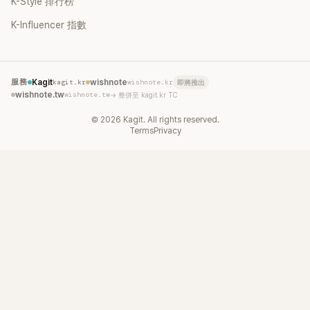
K-Style 排行榜
K-Influencer 指數
服務
Kagit
kagit.kr
wishnote
wishnote.kr
即將推出
wishnote.tw
wishnote.tw
→ 整併至 kagit.kr TC
©
2026
Kagit. All rights reserved.
Terms
Privacy