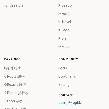
For Creators
K-Beauty
K-Food
K-Travel
K-Style
K-Biz
K-Medi
RANKINGS
COMMUNITY
所有排行榜
Login
K-Pop 話題榜
Bookmarks
K-Beauty 排行
Settings
K-Drama 排行榜
CONTACT
K-Food 趨勢
admin@kagit.kr