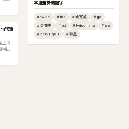
本週趨勢關鍵字
節
從未受邀
#
twice
#
bts
#
金宣虎
#
gd
沒找我，這
#
金在中
#
txt
#
twice mina
#
ive
一句話遭
全場，也
#
brave girls
#
韓星
澈主演
開播，
段發言卻
將焦點
女性」意