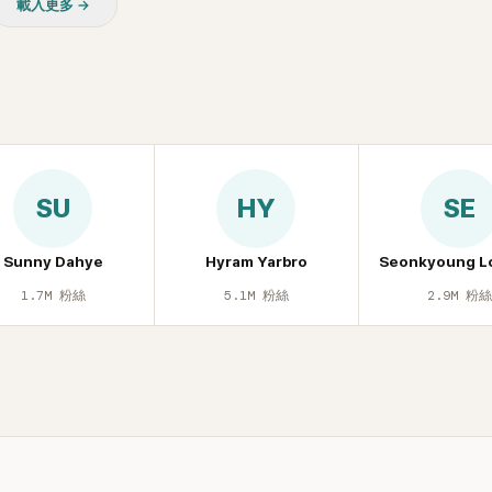
載入更多 →
SU
HY
SE
Sunny Dahye
Hyram Yarbro
Seonkyoung L
1.7M
粉絲
5.1M
粉絲
2.9M
粉