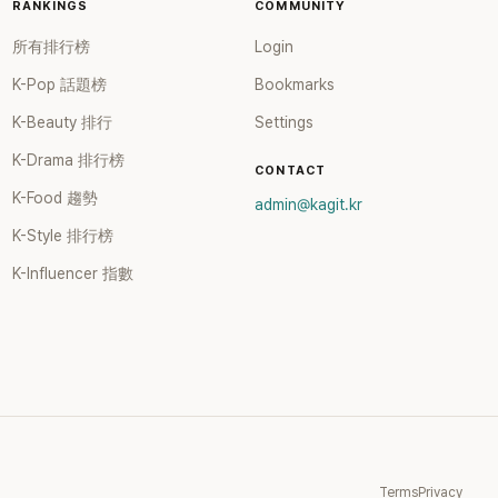
RANKINGS
COMMUNITY
所有排行榜
Login
K-Pop 話題榜
Bookmarks
K-Beauty 排行
Settings
K-Drama 排行榜
CONTACT
K-Food 趨勢
admin@kagit.kr
K-Style 排行榜
K-Influencer 指數
Terms
Privacy