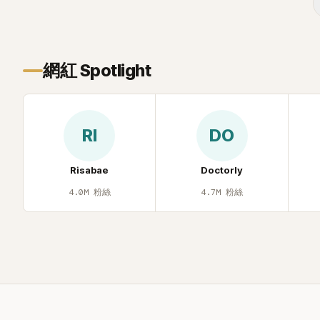
忍不住笑說：「哥怎麼連這個都知道？」李瑞
鎮則回嘴：「那時候新聞鬧那麼大，不知道
才奇怪吧。」一來一往，氣氛反而更加輕
鬆。 談到當年情況，李智惠終於鬆口坦
網紅 Spotlight
言，當時確實被質疑動過隆胸手術。她回
憶：「拍了比基尼照片之後，就開始被說是
不是去隆乳了。」為了澄清誤會，她只好親
自站出來說清楚。 李智惠進一步解釋，當
RI
DO
時隆胸手術幾乎只有「腋下切開」一種方式，
「所以我就想，既然一直說我有做，那我乾
脆把腋下給大家看，證明我根本沒動過。」
Risabae
Doctorly
一句話說完，全場瞬間炸鍋，來賓又驚又
4.0M
粉絲
4.7M
粉絲
笑。 事實上，早在 2006 年，李智惠就為
了證明自己沒有「隆乳」，真的召開了一場泳
裝記者招待會。當時她穿著比基尼站在一
排攝影機前，面對媒體擺出各種姿勢，畫
面至今仍被網友津津樂道。 這段為平息爭
議、直接公開腋下畫面自證清白的往事再
度被提起，節目現場立刻充滿驚呼聲與笑
聲，也再次讓人見識到她面對流言時「豁出