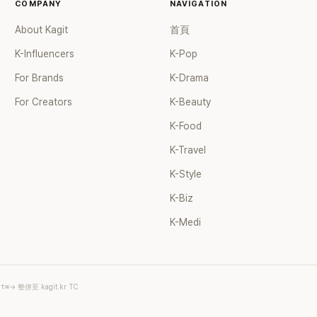
COMPANY
NAVIGATION
About Kagit
首頁
K-Influencers
K-Pop
For Brands
K-Drama
For Creators
K-Beauty
K-Food
K-Travel
K-Style
K-Biz
K-Medi
.tw
→ 整併至 kagit.kr TC