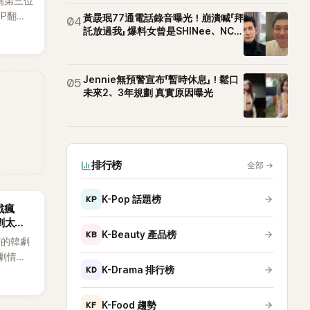
為第三位
OP翻唱
黃晸珉77通電話錄音曝光！崩潰喊「拜
04
賢已獲
託放過我」 爆料女曾是SHINee、NCT
站姐
近期完
Jennie無預警宣布「暫時休息」！鬆口
05
未來2、3年規劃 真實原因曝光
排行榜
全部
→
KP
K-Pop 話題榜
戲瘋
劇太敢
KB
K-Beauty 產品榜
演的韓劇
劇情進
KD
K-Drama 排行榜
溫。最
，更接連
上瘋
KF
K-Food 趨勢