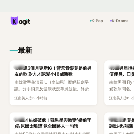
K-Pop
K-Drama
最新
韓星
韓星
IU睽違3個月更新IG！背景音樂竟是前男
45歲男星拒
友的歌 對方才認愛小18歲新歡
便便臭、口
南韓歌手兼演員IU（李知恩）歷經新劇爭
南韓男團 Fly 
議、分手消息及健康狀況等風波後，終於
愛乾淨聞名，
睽違3個月更新社群平台，一口氣曬出20
再度談到自己
8 小時前
8 
江南美人
江南美人
張近況照，讓大批粉絲又驚又喜。不過，
另一半的口臭
比起照片本身，更引發熱議的是，她竟選
更大方表明
用前男友張基河所屬樂團的歌曲作為背景
白發言掀起
韓星
K-POP
54歲才結婚破處！韓男星與嫩妻「婚前守
情歌主角竟
音樂，意外掀起韓網討論。
貞」原因太離譜 竟全因路人一句話
調出櫃」熱議