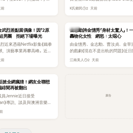
打造完整的「大逃脫宇宙
分享近況，還罕見公開向夏季音樂
天前
2 天前
K氏鄉民
」，憑藉燒腦劇情、電影級場景
Waterbomb喊話，笑稱自己至今
觀，累積大批死忠粉絲，被譽
演出，更幽默表示：「我名字就叫
代表性的密室逃脫綜藝之一。
『Bada（海）』，Waterbomb卻
韓星
金武烈差點當偶像！因「2原
金志勳誇金憓秀「身材太驚人」！
根本只是懂了皮毛。」一番話笑翻
角組男團 拒絕下場曝光
轟物化女性 網怒：太噁心
引發網友熱議。
近來憑藉Netflix影集《鐵拳
由金憓秀、金志勳、曹汝貞、金宰
球，演藝事業再攀高峰。近日
的戲劇《現在不是出軌的問題》近日
鮮為人知的出道祕辛，原來他
為宣傳新作品，四位主演一同出演
天前
2 天前
江南美人
是以演員身分出道，而是成為
YouTube節目，不料訪談中的一
一員。
意外掀起爭議。不少網友認為，他
放在金憓秀的身材，言論帶有「物化
一句話掀全網瘋猜！網友全聯想
味，引發大量批評。
 舊緋聞再被翻出
廣告
K成員Jennie近日接受
litan》專訪，談及與澳洲音樂人
la合作推出〈Dracula（JENNIE
天前
〉的幕後故事，沒想到她一句關於
的回答，竟再次引發外界對她與
緋聞的討論。