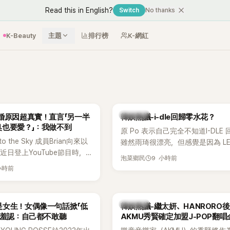
Read this in English?
Switch
No thanks
K-Beauty
主題
排行榜
K-網紅
熱議討論
婚原因超真實！直言「另一半
韓娛熱議-i-dle回歸零水花？
臭也要愛？」：我做不到
原 Po 表示自己完全不知道I-DLE
to the Sky 成員Brian向來以
雖然雨琦很漂亮，但感覺是因為 L
近日登上YouTube節目時，
SSERAFIM 和 aespa 佔據了市場
9 小時前
泡菜鄉民
的婚姻觀，直言無法理解「連
小時前
、便便臭都要愛」這種說法，
自己是不婚主義者，一番超直
熱議。
熱議討論
是女生！女偶像一句話掀「低
韓娛熱議-繼太妍、HANRORO
 羞認：自己都不敢聽
AKMU秀賢確定加盟J-POP翻唱