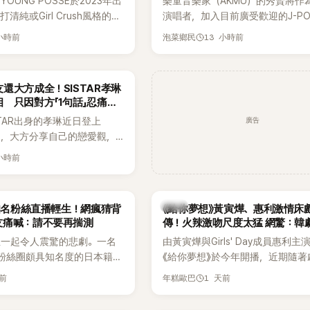
OUNG POSSE於2023年出
樂童音樂家（AKMU）的秀賢將作
清純或Girl Crush風格的女
演唱者，加入目前廣受歡迎的J-P
濃厚的Hip-Hop元素、自
企劃。繼太妍和Hanroro之後，秀
 小時前
13 小時前
泡菜鄉民
員親自參與創作為特色，MV也
選為第三首翻唱歌曲的主唱，並於
頭、塗鴉、滑板等文化元素。
成錄音。
身四大經紀公司，仍憑藉鮮明
還大方成全！SISTAR孝琳
，在海外尤其是歐美市場累積
 只因對方「1句話」忍痛放
逐漸成為第五代女團中極具辨
廣告
STAR出身的孝琳近日登上
代代表之一。
e節目，大方分享自己的戀愛觀，
過去曾遭最好的朋友搶走男
 小時前
，當時選擇瀟灑放手，但如果
在再發生，「我絕對不會坐視
發言掀起熱議。
韓劇
N知名粉絲直播輕生！網瘋猜背
《給你夢想》黃寅燁、惠利激情床
友痛喊：請不要再揣測
傳！火辣激吻尺度太猛 網驚：韓
拍
生一起令人震驚的悲劇。一名
由黃寅燁與Girls' Day成員惠利主
EN粉絲圈頗具知名度的日本籍女
《給你夢想》於今年開播，近期隨著
TikTok直播期間輕生，最終
入高潮，男女主角的感情線快速升
天前
1 天前
年糕歐巴
消息曝光後震驚韓網，也讓不
新播出的第8集不僅上演火辣吻戲
社群平台哀悼。事發後，死者
出現床戲橋段，讓相關片段在網路