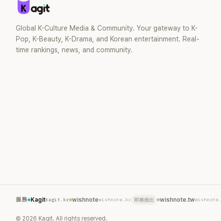
去」的直率性格。其實她過去也曾在 SBS
節目《脫掉鞋子恢單4Men》 中，親自公開
那張當年引發話題的「腋下比基尼照」，再次
Global K-Culture Media & Community. Your gateway to K-
重提這段至今仍被粉絲視為黑歷史代表作
Pop, K-Beauty, K-Drama, and Korean entertainment. Real-
的事件。 回顧李智惠的演藝路，她於
time rankings, news, and community.
1998 年以混聲團體 S#arp 成員身分出
道，該團在 2000 年代初期紅極一時，由
李智惠、徐智英兩位女成員，以及張錫
炫、Chris Kim 兩位男成員組成。不過後來
爆出長達四年的團內霸凌風波，甚至傳出
徐智英母親對李智惠言語辱罵、動手等爭
議，最終團體於 2002 年解散。 團體解散
後，李智惠轉型 solo，靠著綜藝與歌唱實
力持續活躍演藝圈。據悉，她當年能加入
S#arp，也與 李尚敏 的賞識有關。 感情方
面，李智惠於 2017 年與圈外男友結婚，
婚後育有兩個女兒，一家四口生活幸福美
滿。如今除了持續活躍於綜藝節目，她經
營的 YouTube 頻道也即將突破百萬訂閱，
服務
Kagit
kagit.kr
wishnote
wishnote.kr
wishnote.tw
wishnote
即將推出
近年內容深受網友喜愛，再度迎來事業第
二春。
©
2026
Kagit. All rights reserved.