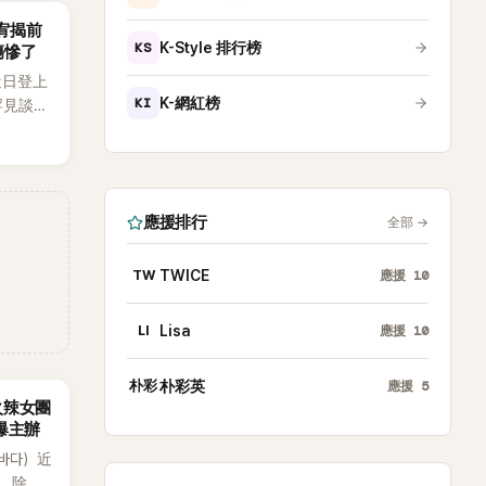
韶宥揭前
KS
K-Style 排行榜
傷慘了
近日登上
KI
K-網紅榜
罕見談及
整5年沒
原因，
白讓現
應援排行
全部
→
TW
TWICE
應援
10
LI
Lisa
應援
10
朴彩
朴彩英
應援
5
火辣女團
酸爆主辦
（바다）近
》，除了