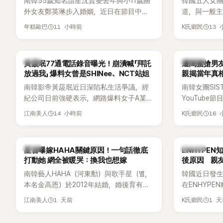
南韓55歲知名諧星沈賢燮去年與小11歲圈
韓國五人女團Y
外女友鄭英琳步入婚姻，近日在節目中分
道，與一般主打
享與妻子的戀愛故事，笑稱兩人原本想享
團不同，她們以
11 小時前
13
年糕歐巴
K氏鄉民
受兩人世界，沒想到站在飯店門口時竟被
創Rap及成
路人認出，還一路替他們加油打氣，讓他
融入美式街
害羞到最後直接放棄進飯店，意外成了婚
雖然並非出
韓星
K-POP
黃晸珉77通電話錄音曝光！崩潰喊「拜託
遭閨蜜搶男友
前一直堅守「婚前守貞」的原因之一。
的音樂風格
放過我」 爆料女曾是SHINee、NCT站姐
親揭當年真相
不少人氣，
手
南韓影帝黃晸珉近日深陷私生活爭議，經
南韓女團SI
識度的新生
紀公司日前強硬表示，網路爆料女子A某涉
YouTub
嫌長期跟蹤黃晸珉，已正式採取法律行
更首度坦承
14 小時前
16
江南美人
K氏鄉民
動。不過，A並未停止發聲，持續透過社群
友。她表示
平台公開爆料，反駁經紀公司的說法，強
同樣的事情現
調兩人一直維持雙向聯繫，並非外界所稱
不管」，直率
韓星
K-POP
星首曝嫁HAHA關鍵原因！一句話徹底
ENHYPE
的單方面騷擾。如今，韓媒《Dispatch》再
打動她 網全被暖哭：換我也想嫁
後原因 親
曝光雙方77通電話的錄音內容，而A也首
南韓藝人HAHA（河東勳）與歌手星（별，
韓國近日發
度承認自己過去曾是SHINee、NCT等偶像
本名金高恩）於2012年結婚，婚後育有兩
在ENHYP
團體的「站姐」，事件持續延燒。
子一女，一家五口生活幸福美滿，也是韓
粉絲，日前在
1 天前
1 
江南美人
K氏鄉民
國演藝圈公認的模範夫妻。近日，星首度
不幸身亡，
公開當年決定嫁給HAHA的關鍵原因，竟是
少粉絲湧入