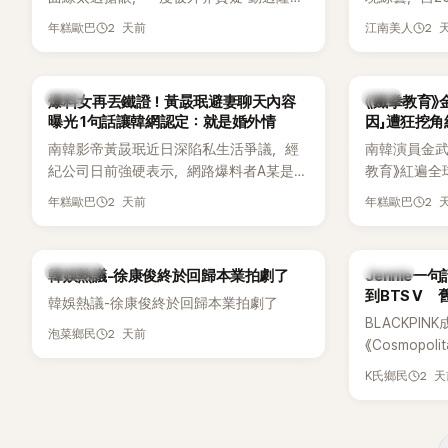
手術」，最後甚至被公司安排親上火線，召
由鄭鍾淵PD
2 天前
2 
年糕歐巴
江南美人
開前所未見的「泳裝記者會」澄清。這場記者
（DTCU）
會後來還被韓國演藝圈點名為流傳至今的
與龐大世界
「三大記者會」之一。近日她在綜藝節目中親
為韓國最具
韓星
韓星
爆料女再丟鐵證！黃晸珉避妻聊天內容
《鐵拳教育》
口回憶這段「隆乳疑雲黑歷史」，話題再度被
曝光 1句話讓韓網認定：就是婚外情
因」遭狂挖
翻出來熱議。 2日播出的 SBS 綜藝節目
南韓影帝黃晸珉近日深陷私生活爭議，經
南韓演員金武烈
《我的經紀人太難搞－秘書鎮》，邀請同時
紀公司日前強硬表示，網路爆料者A某是涉
教育》紅遍全
兼顧工作與育兒的演藝圈代表「媽媽群」
嫌長期跟蹤黃晸珉的嫌疑人，已採取法律
被爆出一段
——李智惠、李賢怡、李恩亨，以第13位
2 天前
2 
年糕歐巴
年糕歐巴
行動。不過，A某並未因此停止發聲，5日
當年差點不
「My Star」身分登場，分享最真實的生活日
再度透過社群平台公開更多內容，反駁經
男團偶像的
常。 節目一開始，李瑞鎮 率先與李智惠會
紀公司的說法，強調兩人的聯繫一直都是
合，兩人邊搭車邊聊天，氣氛輕鬆。聊到
熱議討論
K-POP
韓娛熱議-徐康俊終於回歸本業拍劇了
Jennie
「雙向互動」，並非外界所稱的單方面騷擾。
最近的新聞，李瑞鎮突然直球發問：「妳不
到BTS V
韓娛熱議-徐康俊終於回歸本業拍劇了
是上新聞了？說妳去做整形？是人中縮短
BLACKPIN
手術嗎？」一貫犀利又不留情的問法，讓現
2 天前
泡菜鄉民
《Cosmopo
場瞬間笑成一片。對此，李智惠也毫不閃
Tame Impa
躲，淡定接招，兩人鬥嘴默契十足。 話題
2 
K氏鄉民
Remix）
接著一路延燒到過去的爭議。李瑞鎮脫口
「共同朋友」
補刀：「妳以前不是還在游泳池開過記者
BTS成員V
會？」直接點名她當年的風波。李智惠聽了