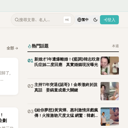
搜尋文章、名人…
登入
⌘K
繁中
熱門話題
本週
全部
→
新婚才1年遭爆離婚！《藍調》韓志旼唐
01
氏症姊二度回應 真實婚姻現況曝光
 回歸了，
E
主持11年突退《認哥》！金希澈終於說
02
。
真話 姜鎬童成最大關鍵
《給你夢想》黃寅燁、惠利激情床戲瘋
03
後！
傳！火辣激吻尺度太猛 網驚：韓劇太
企劃
敢拍