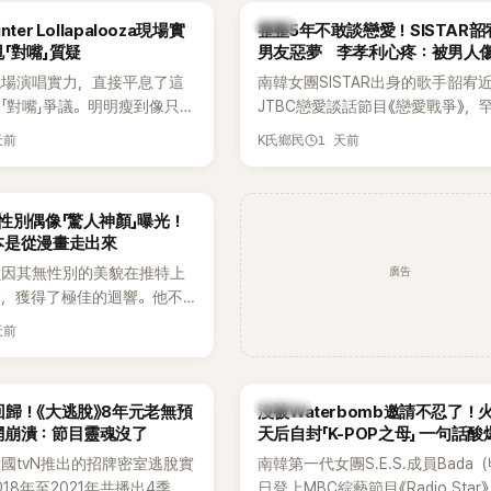
出面證實噩耗，並呼籲外界停
傳，引發觀眾熱烈討論。
韓星
ter Lollapalooza現場實
整整5年不敢談戀愛！SISTAR
逝者安息。
「對嘴」質疑
男友惡夢 李孝利心疼：被男人
現場演唱實力，直接平息了這
南韓女團SISTAR出身的歌手韶宥
「對嘴」爭議。明明瘦到像只剩
JTBC戀愛談話節目《戀愛戰爭》，
還能唱出這麼驚人的爆發力和
自己的感情生活，不僅坦言已經整
天前
1 天前
K氏鄉民
有談戀愛，更首度透露空窗至今的
全與上一段戀情有關，一番真心告
場來賓都相當震驚。
性別偶像「驚人神顏」曝光！
本是從漫畫走出來
廣告
員因其無性別的美貌在推特上
論，獲得了極佳的迴響。他不
，舞技也備受讚譽。
天前
K-POP
歸！《大逃脫》8年元老無預
沒被Waterbomb邀請不忍了！
網崩潰：節目靈魂沒了
天后自封「K-POP之母」 一句話
韓國tvN推出的招牌密室逃脫實
南韓第一代女團S.E.S.成員Bada
18年至2021年共播出4季，
日登上MBC綜藝節目《Radio Star