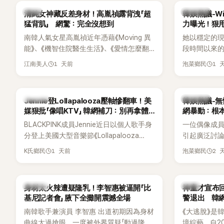
一句讓她至今仍難忘的話，也成為她點頭
親友也陸續
韓星
熱議討論
清純女神藏反差身材！高胤禎露背洩「超
韓娛熱議-Win
步入婚姻的最大理由。
止揣測，盼
猛背肌」 網驚：完全沒想到
力曝光！狠甩
南韓人氣女星高胤禎近年憑藉《Moving 異
她以穩定的
能》、《機智住院醫生生活》、《愛情怎麼翻
段時間以來的
譯？》、《努力克服自卑的我們》等多部熱門
骨頭，怎麼
1 天前
1 
江南美人
泡菜鄉民
作品，躍升為韓劇新一代女神代表，不僅
音量？
演技備受肯定，精緻五官與清新空靈的氣
質也擄獲大批粉絲。近日，她因分享一組
K-POP
熱議討論
Jennie登Lollapalooza壓軸慘翻車！美
韓娛熱議-無
近況照意外掀起熱議，不是因為仙氣十足
媒狠批「像唱KTV」 韓網補刀：別再拿體
網暴動：根
的美貌，而是藏在纖細身材下的超狂背肌
力當藉口
BLACKPINK成員Jennie近日以個人歌手身
一位偶像成
與肩膀線條，反差感十足，讓不少網友看
分登上美國大型音樂節《Lollapalooza
引起廣泛討
傻直呼：「原來她身材這麼猛！」
Chicago》主舞台，不僅成為首位擔任該音
僅外型出眾
1 天前
2 
K氏鄉民
泡菜鄉民
樂節Headliner（壓軸主秀）的K-POP女
SOLO歌手，寫下全新紀錄。然而，演出結
束後卻掀起兩極評價，不僅現場歌唱實力
K-POP
韓星
身材太火辣遭疑隆乳！李智惠被逼開「比
神童才宣布回
遭部分網友質疑，就連美國當地媒體也毫
基尼記者會」 腋下全攤開震撼全場
警退出 韓
不留情給出負評，甚至形容整場演出「就像
南韓歌手兼演員 李智惠 出道初期因為身材
《大逃脫》是
一場豪華KTV」。
曲線太過搶眼，一度被外界質疑「動過隆乳
境綜藝，自20