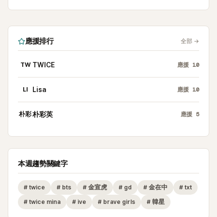
應援排行
全部
→
TW
TWICE
應援
10
LI
Lisa
應援
10
朴彩
朴彩英
應援
5
本週趨勢關鍵字
#
twice
#
bts
#
金宣虎
#
gd
#
金在中
#
txt
#
twice mina
#
ive
#
brave girls
#
韓星