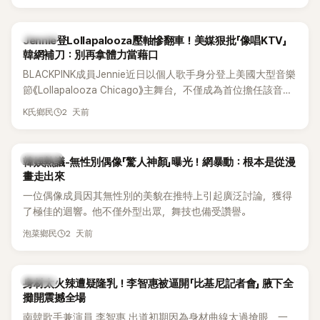
有關，一番真心告白讓現場來賓都相當震驚。
K-POP
Jennie登Lollapalooza壓軸慘翻車！美媒狠批「像唱KTV」
韓網補刀：別再拿體力當藉口
BLACKPINK成員Jennie近日以個人歌手身分登上美國大型音樂
節《Lollapalooza Chicago》主舞台，不僅成為首位擔任該音樂
節Headliner（壓軸主秀）的K-POP女SOLO歌手，寫下全新紀
2 天前
K氏鄉民
錄。然而，演出結束後卻掀起兩極評價，不僅現場歌唱實力遭
部分網友質疑，就連美國當地媒體也毫不留情給出負評，甚至
形容整場演出「就像一場豪華KTV」。
熱議討論
韓娛熱議-無性別偶像「驚人神顏」曝光！網暴動：根本是從漫
畫走出來
一位偶像成員因其無性別的美貌在推特上引起廣泛討論，獲得
了極佳的迴響。他不僅外型出眾，舞技也備受讚譽。
2 天前
泡菜鄉民
K-POP
身材太火辣遭疑隆乳！李智惠被逼開「比基尼記者會」 腋下全
攤開震撼全場
南韓歌手兼演員 李智惠 出道初期因為身材曲線太過搶眼，一