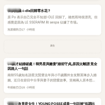
熱議討論
韓娛熱議-i-dle回歸零水花？
原 Po 表示自己完全不知道I-DLE 回歸了，雖然雨琦很漂亮，但
感覺是因為 LE SSERAFIM 和 aespa 佔據了市場。
17 小時前
泡菜鄉民
廣告
韓星
54歲才結婚破處！韓男星與嫩妻「婚前守貞」原因太離譜 竟全
因路人一句話
南韓55歲知名諧星沈賢燮去年與小11歲圈外女友鄭英琳步入婚
姻，近日在節目中分享與妻子的戀愛故事，笑稱兩人原本想享
受兩人世界，沒想到站在飯店門口時竟被路人認出，還一路替
18 小時前
年糕歐巴
他們加油打氣，讓他害羞到最後直接放棄進飯店，意外成了婚
前一直堅守「婚前守貞」的原因之一。
K-POP
情歌主角竟是女生！YOUNG POSSE成員一句話掀「低調出