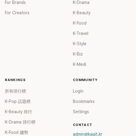
For Brands
K-Drama
For Creators
K-Beauty
K-Food
K-Travel
K-Style
K-Biz
K-Medi
RANKINGS
COMMUNITY
所有排行榜
Login
K-Pop 話題榜
Bookmarks
K-Beauty 排行
Settings
K-Drama 排行榜
CONTACT
K-Food 趨勢
admin@kagit.kr