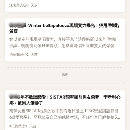
作品，躍升為韓劇新一代女神代表，不僅演技備受肯定，精緻
2 天前
江南美人
五官與清新空靈的氣質也擄獲大批粉絲。近日，她因分享一組
近況照意外掀起熱議，不是因為仙氣十足的美貌，而是藏在纖
細身材下的超狂背肌與肩膀線條，反差感十足，讓不少網友看
熱議討論
韓娛熱議-Winter Lollapalooza現場實力曝光！狠甩「對嘴」
傻直呼：「原來她身材這麼猛！」
質疑
她以穩定的現場演唱實力，直接平息了這段時間以來的「對嘴」
爭議。明明瘦到像只剩骨頭，怎麼還能唱出這麼驚人的爆發力
和音量？
2 天前
泡菜鄉民
廣告
韓星
整整5年不敢談戀愛！SISTAR韶宥揭前男友惡夢 李孝利心
疼：被男人傷慘了
南韓女團SISTAR出身的歌手韶宥近日登上JTBC戀愛談話節目
《戀愛戰爭》，罕見談及自己的感情生活，不僅坦言已經整整5
年沒有談戀愛，更首度透露空窗至今的原因，全與上一段戀情
2 天前
K氏鄉民