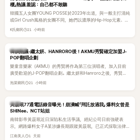
櫃」熱議 羞認：自己都不敢聽
韓國五人女團YOUNG POSSE於2023年出道，與一般主打清純
或Girl Crush風格的女團不同，她們以濃厚的Hip-Hop元素、自
創Rap及成員親自參與創作為特色，MV也融入美式街頭、塗
21 小時前
K氏鄉民
鴉、滑板等文化元素。雖然並非出身四大經紀公司，仍憑藉鮮
明的音樂風格，在海外尤其是歐美市場累積不少人氣，逐漸成
為第五代女團中極具辨識度的新生代代表之一。
熱議討論
韓娛熱議-繼太妍、HANRORO後！AKMU秀賢確定加盟J-
POP翻唱企劃
樂童音樂家（AKMU）的秀賢將作為第三位演唱者，加入目前
廣受歡迎的J-POP翻唱企劃。繼太妍和Hanroro之後，秀賢已
獲選為第三首翻唱歌曲的主唱，並於近期完成錄音。
21 小時前
泡菜鄉民
韓星
黃晸珉77通電話錄音曝光！崩潰喊「拜託放過我」 爆料女曾是
SHINee、NCT站姐
南韓影帝黃晸珉近日深陷私生活爭議，經紀公司日前強硬表
示，網路爆料女子A某涉嫌長期跟蹤黃晸珉，已正式採取法律
行動。不過，A並未停止發聲，持續透過社群平台公開爆料，反
1 天前
江南美人