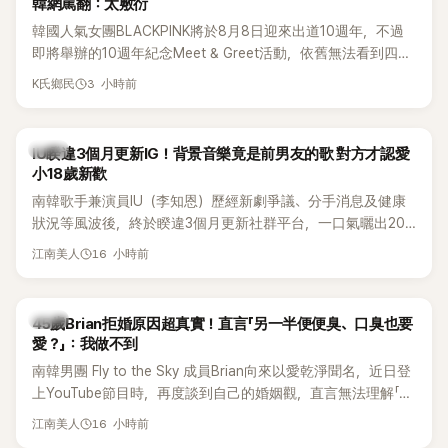
韓網罵翻：太敷衍
韓國人氣女團BLACKPINK將於8月8日迎來出道10週年，不過
即將舉辦的10週年紀念Meet & Greet活動，依舊無法看到四人
合體。根據韓媒《MyDaily》7日報導，當天將由Jisoo（智秀）、
3 小時前
K氏鄉民
Rosé與Jennie出席，Lisa則因行程安排確定缺席，再度引發粉
絲熱議。
韓星
IU睽違3個月更新IG！背景音樂竟是前男友的歌 對方才認愛
小18歲新歡
南韓歌手兼演員IU（李知恩）歷經新劇爭議、分手消息及健康
狀況等風波後，終於睽違3個月更新社群平台，一口氣曬出20
張近況照，讓大批粉絲又驚又喜。不過，比起照片本身，更引
16 小時前
江南美人
發熱議的是，她竟選用前男友張基河所屬樂團的歌曲作為背景
音樂，意外掀起韓網討論。
韓星
45歲Brian拒婚原因超真實！直言「另一半便便臭、口臭也要
愛？」：我做不到
南韓男團 Fly to the Sky 成員Brian向來以愛乾淨聞名，近日登
上YouTube節目時，再度談到自己的婚姻觀，直言無法理解「連
另一半的口臭、便便臭都要愛」這種說法，更大方表明自己是不
16 小時前
江南美人
婚主義者，一番超直白發言掀起熱議。