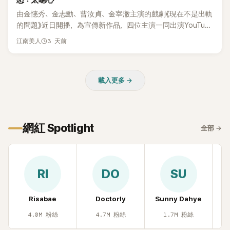
怒：太噁心
受網友喜愛，再度迎來事業第二春。
由金憓秀、金志勳、曹汝貞、金宰澈主演的戲劇《現在不是出軌
的問題》近日開播，為宣傳新作品，四位主演一同出演YouTube
節目，不料訪談中的一段發言卻意外掀起爭議。不少網友認
3 天前
江南美人
為，他將焦點放在金憓秀的身材，言論帶有「物化女性」意味，
引發大量批評。
載入更多 →
網紅 Spotlight
全部
→
RI
DO
SU
Risabae
Doctorly
Sunny Dahye
H
4.0M
粉絲
4.7M
粉絲
1.7M
粉絲