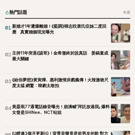
熱門話題
本週
新婚才1年遭爆離婚！《藍調》韓志旼唐氏症姊二度回
01
應 真實婚姻現況曝光
主持11年突退《認哥》！金希澈終於說真話 姜鎬童成
02
最大關鍵
《給你夢想》黃寅燁、惠利激情床戲瘋傳！火辣激吻尺
03
度太猛 網驚：韓劇太敢拍
黃晸珉77通電話錄音曝光！崩潰喊「拜託放過我」 爆料
04
女曾是SHINee、NCT站姐
IU睽違3個月更新IG！背景音樂竟是前男友的歌 對方