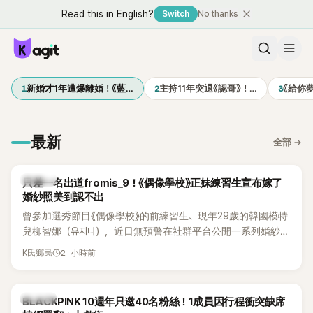
Read this in English?
Switch
No thanks
1
2
3
新婚才1年遭爆離婚！《藍…
主持11年突退《認哥》！…
《給你
最新
全部
→
K-POP
只差一名出道fromis_9！《偶像學校》正妹練習生宣布嫁了
婚紗照美到認不出
曾參加選秀節目《偶像學校》的前練習生、現年29歲的韓國模特
兒柳智娜（유지나），近日無預警在社群平台公開一系列婚紗
照，親自宣布即將步入婚姻，消息曝光後讓不少曾追看節目的
2 小時前
K氏鄉民
粉絲又驚又喜，紛紛送上祝福。
K-POP
BLACKPINK 10週年只邀40名粉絲！1成員因行程衝突缺席