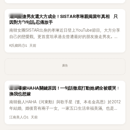
駁經紀公司的說法，強調兩人一直維持雙向聯繫，並非外界所
稱的單方面騷擾。如今，韓媒《Dispatch》再曝光雙方77通電話
的錄音內容，而A也首度承認自己過去曾是SHINee、NCT等偶
K-POP
遭閨蜜搶男友還大方成全！SISTAR孝琳親揭當年真相 只
像團體的「站姐」，事件持續延燒。
因對方「1句話」忍痛放手
南韓女團SISTAR出身的孝琳近日登上YouTube節目，大方分享
自己的戀愛觀，更首度坦承過去曾遭最好的朋友搶走男友。她
表示，當時選擇瀟灑放手，但如果同樣的事情現在再發生，「我
1 天前
K氏鄉民
絕對不會坐視不管」，直率發言掀起熱議。
廣告
韓星
星首曝嫁HAHA關鍵原因！一句話徹底打動她 網全被暖哭：
換我也想嫁
南韓藝人HAHA（河東勳）與歌手星（별，本名金高恩）於2012
年結婚，婚後育有兩子一女，一家五口生活幸福美滿，也是韓
國演藝圈公認的模範夫妻。近日，星首度公開當年決定嫁給
1 天前
江南美人
HAHA的關鍵原因，竟是一句讓她至今仍難忘的話，也成為她
點頭步入婚姻的最大理由。