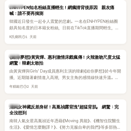
K-POP
ENHYPEN知名粉絲直播輕生！網瘋猜背後原因 親友痛
喊：請不要再揣測
韓國近日發生一起令人震驚的悲劇。一名在ENHYPEN粉絲圈
頗具知名度的日本籍女粉絲，日前在TikTok直播期間輕生，最
終不幸身亡，消息曝光後震驚韓網，也讓不少粉絲湧入社群平
1 天前
K氏鄉民
台哀悼。事發後，死者親友也陸續出面證實噩耗，並呼籲外界
停止揣測，盼逝者安息。
韓劇
《給你夢想》黃寅燁、惠利激情床戲瘋傳！火辣激吻尺度太猛
網驚：韓劇太敢拍
由黃寅燁與Girls' Day成員惠利主演的韓劇《給你夢想》於今年開
播，近期隨著劇情進入高潮，男女主角的感情線快速升溫。最
新播出的第8集不僅上演火辣吻戲，更接連出現床戲橋段，讓
2 天前
年糕歐巴
相關片段在網路上瘋傳，引發觀眾熱烈討論。
韓星
清純女神藏反差身材！高胤禎露背洩「超猛背肌」 網驚：完
全沒想到
南韓人氣女星高胤禎近年憑藉《Moving 異能》、《機智住院醫生
生活》、《愛情怎麼翻譯？》、《努力克服自卑的我們》等多部熱門