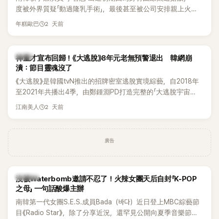
度被外界質疑「動過隆乳手術」，最後甚至被公司安排親上火
線，召開前所未見的「泳裝記者會」澄清。這場記者會後來還被
2 天前
年糕歐巴
韓國演藝圈點名為流傳至今的「三大記者會」之一。近日她在綜
藝節目中親口回憶這段「隆乳疑雲黑歷史」，話題再度被翻出來
熱議。 2日播出的 SBS 綜藝節目《我的經紀人太難搞－秘書
韓星
神童才宣布回歸！《大逃脫》8年元老無預警退出 韓網崩
鎮》，邀請同時兼顧工作與育兒的演藝圈代表「媽媽群」——李智
潰：節目靈魂沒了
惠、李賢怡、李恩亨，以第13位「My Star」身分登場，分享最真
《大逃脫》是韓國tvN推出的招牌密室逃脫實境綜藝，自2018年
實的生活日常。 節目一開始，李瑞鎮 率先與李智惠會合，兩人
至2021年共播出4季，由鄭鍾淵PD打造完整的「大逃脫宇宙
邊搭車邊聊天，氣氛輕鬆。聊到最近的新聞，李瑞鎮突然直球
（DTCU）」，憑藉燒腦劇情、電影級場景與龐大世界觀，累積
發問：「妳不是上新聞了？說妳去做整形？是人中縮短手術嗎？」
2 天前
江南美人
大批死忠粉絲，被譽為韓國最具代表性的密室逃脫綜藝之一。
一貫犀利又不留情的問法，讓現場瞬間笑成一片。對此，李智
惠也毫不閃躲，淡定接招，兩人鬥嘴默契十足。 話題接著一路
延燒到過去的爭議。李瑞鎮脫口補刀：「妳以前不是還在游泳池
廣告
開過記者會？」直接點名她當年的風波。李智惠聽了忍不住笑
說：「哥怎麼連這個都知道？」李瑞鎮則回嘴：「那時候新聞鬧那
麼大，不知道才奇怪吧。」一來一往，氣氛反而更加輕鬆。 談到
K-POP
沒被Waterbomb邀請不忍了！火辣女團天后自封「K-POP
當年情況，李智惠終於鬆口坦言，當時確實被質疑動過隆胸手
之母」 一句話酸爆主辦
術。她回憶：「拍了比基尼照片之後，就開始被說是不是去隆乳
南韓第一代女團S.E.S.成員Bada（바다）近日登上MBC綜藝節
了。」為了澄清誤會，她只好親自站出來說清楚。 李智惠進一步
目《Radio Star》，除了分享近況，還罕見公開向夏季音樂節
解釋，當時隆胸手術幾乎只有「腋下切開」一種方式，「所以我就