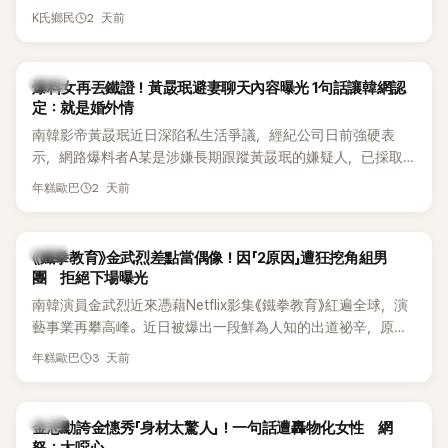
Waterbomb喊話，笑稱自己至今從未受邀演出，更幽默表示：
想，既然一直說我有做，那我乾脆把腋下給大家看，證明我根
2 天前
K氏鄉民
「我名字就叫『Bada（海）』，Waterbomb卻沒找我，這根本只
本沒動過。」一句話說完，全場瞬間炸鍋，來賓又驚又笑。 事實
是懂了皮毛。」一番話笑翻全場，也引發網友熱議。
上，早在 2006 年，李智惠就為了證明自己沒有「隆乳」，真的
召開了一場泳裝記者招待會。當時她穿著比基尼站在一排攝影
韓星
爆料女再丟鐵證！黃晸珉避妻聊天內容曝光 1句話讓韓網認
機前，面對媒體擺出各種姿勢，畫面至今仍被網友津津樂道。
定：就是婚外情
這段為平息爭議、直接公開腋下畫面自證清白的往事再度被提
南韓影帝黃晸珉近日深陷私生活爭議，經紀公司日前強硬表
起，節目現場立刻充滿驚呼聲與笑聲，也再次讓人見識到她面
示，網路爆料者A某是涉嫌長期跟蹤黃晸珉的嫌疑人，已採取
對流言時「豁出去」的直率性格。其實她過去也曾在 SBS 節目
法律行動。不過，A某並未因此停止發聲，5日再度透過社群平
《脫掉鞋子恢單4Men》 中，親自公開那張當年引發話題的「腋下
2 天前
年糕歐巴
台公開更多內容，反駁經紀公司的說法，強調兩人的聯繫一直
比基尼照」，再次重提這段至今仍被粉絲視為黑歷史代表作的事
都是「雙向互動」，並非外界所稱的單方面騷擾。
件。 回顧李智惠的演藝路，她於 1998 年以混聲團體 S#arp 成
員身分出道，該團在 2000 年代初期紅極一時，由李智惠、徐
韓星
《鐵拳教育》金武烈差點當偶像！因「2原因」遭狂挖角組男
智英兩位女成員，以及張錫炫、Chris Kim 兩位男成員組成。不
團 拒絕下場曝光
過後來爆出長達四年的團內霸凌風波，甚至傳出徐智英母親對
南韓演員金武烈近來憑藉Netflix影集《鐵拳教育》紅遍全球，演
李智惠言語辱罵、動手等爭議，最終團體於 2002 年解散。 團
藝事業再攀高峰。近日被爆出一段鮮為人知的出道祕辛，原來
體解散後，李智惠轉型 solo，靠著綜藝與歌唱實力持續活躍演
他當年差點不是以演員身分出道，而是成為男團偶像的一員。
3 天前
年糕歐巴
藝圈。據悉，她當年能加入 S#arp，也與 李尚敏 的賞識有關。
感情方面，李智惠於 2017 年與圈外男友結婚，婚後育有兩個
女兒，一家四口生活幸福美滿。如今除了持續活躍於綜藝節
韓星
金志勳誇金憓秀「身材太驚人」！一句話遭轟物化女性 網
目，她經營的 YouTube 頻道也即將突破百萬訂閱，近年內容深