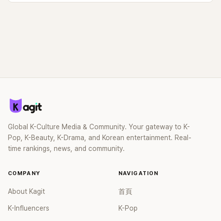
Global K-Culture Media & Community. Your gateway to K-
Pop, K-Beauty, K-Drama, and Korean entertainment. Real-
time rankings, news, and community.
COMPANY
NAVIGATION
About Kagit
首頁
K-Influencers
K-Pop