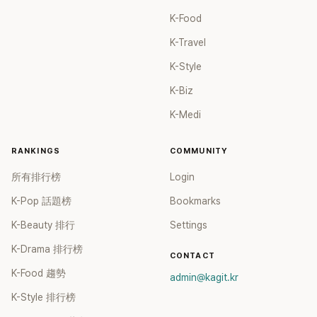
K-Food
K-Travel
K-Style
K-Biz
K-Medi
RANKINGS
COMMUNITY
所有排行榜
Login
K-Pop 話題榜
Bookmarks
K-Beauty 排行
Settings
K-Drama 排行榜
CONTACT
K-Food 趨勢
admin@kagit.kr
K-Style 排行榜