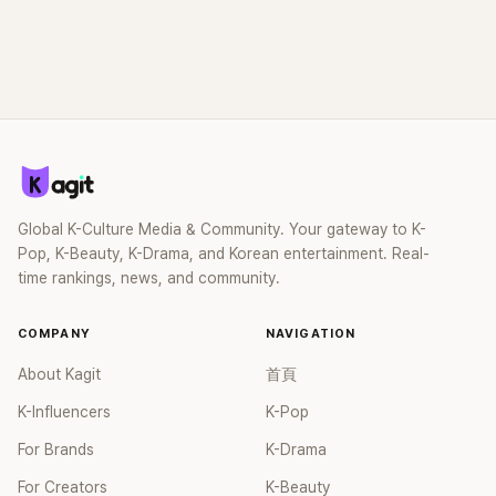
Global K-Culture Media & Community. Your gateway to K-
Pop, K-Beauty, K-Drama, and Korean entertainment. Real-
time rankings, news, and community.
COMPANY
NAVIGATION
About Kagit
首頁
K-Influencers
K-Pop
For Brands
K-Drama
For Creators
K-Beauty