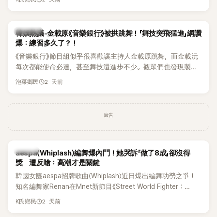
的住址」，讓網友全笑翻。
熱議討論
韓娛熱議-金載原《音樂銀行》被拱跳舞！「舞技突飛猛進」網讚
爆：練習多久了？！
《音樂銀行》節目組似乎很喜歡讓主持人金載原跳舞，而金載沅
每次都能使命必達，甚至舞技還進步不少。觀眾們也發現製作
單位對此樂此不疲。
2 天前
泡菜鄉民
廣告
K-POP
aespa〈Whiplash〉編舞爆內鬥！她哭訴「做了8成」卻沒得
獎 遭反嗆：高潮才是關鍵
韓國女團aespa招牌歌曲〈Whiplash〉近日爆出編舞功勞之爭！
知名編舞家Renan在Mnet新節目《Street World Fighter：
Directors' War》預告中，公開談及自己在〈Whiplash〉編舞上的
2 天前
K氏鄉民
貢獻，直言明明自己完成約8成舞蹈，2025 KOREA Awards「年