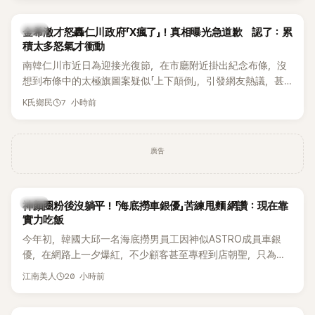
出，隨即掀起網友熱議。
韓星
金希澈才怒轟仁川政府「X瘋了」！真相曝光急道歉 認了：累
積太多怒氣才衝動
南韓仁川市近日為迎接光復節，在市廳附近掛出紀念布條，沒
想到布條中的太極旗圖案疑似「上下顛倒」，引發網友熱議，甚
至連Super Junior成員金希澈都忍不住留言痛批。仁川市最後
7 小時前
K氏鄉民
在掛出僅2天後，決定自行將布條撤下，並出面說明設計原因。
事件真相曝光後，金希澈也僅隔一天便公開道歉。
廣告
生活
神顏圈粉後沒躺平！「海底撈車銀優」苦練甩麵 網讚：現在靠
實力吃飯
今年初，韓國大邱一名海底撈男員工因神似ASTRO成員車銀
優，在網路上一夕爆紅，不少顧客甚至專程到店朝聖，只為一
睹他的真面目。如今事隔數月，他的最新近況再度引發熱議，
20 小時前
江南美人
這次討論焦點不再只是高顏值，而是他苦練甩麵技術後展現的
驚人實力。