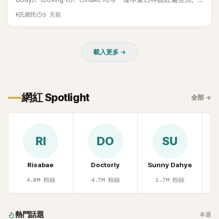
獲封「夏日女王」。不過，團體在出道滿7年後宣布解散，成員各
3 天前
K氏鄉民
自投入個人演藝事業。向來以性感火辣形象和強大舞台氣場著
稱的孝琳，近日在社群分享與「排球女王」金軟景聚餐的日常，
不僅展現兩人多年不變的好交情，她幾乎素顏入鏡的真實模
載入更多 →
樣，也意外掀起網友熱議。
網紅 Spotlight
全部
→
RI
DO
SU
Risabae
Doctorly
Sunny Dahye
H
4.0M
粉絲
4.7M
粉絲
1.7M
粉絲
熱門話題
本週