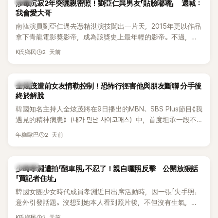
韓星
涉毒沉寂2年突曬親密照！劉亞仁與男友「貼臉嘟嘴」 還喊：
我會愛大哥
南韓演員劉亞仁過去憑精湛演技闖出一片天，2015年更以作品
拿下青龍電影獎影帝，成為該獎史上最年輕的影帝。不過，他
2023年爆出涉毒風波後，演藝事業受到重創，後續又牽扯與男
2 天前
K氏鄉民
性友人崔河那之間的相關爭議，近年幾乎淡出演藝圈，鮮少公
開露面。
韓星
全炫茂遭前女友情勒控制！恐怖行徑害他與朋友斷聯 分手後
終於解脫
韓國知名主持人全炫茂將在9日播出的MBN、SBS Plus節目《我
遇見的精神病患》（내가 만난 사이코패스）中，首度坦承一段不
堪回首的戀愛經歷，自爆曾遭前女友過度控制，不僅走到哪都
2 天前
年糕歐巴
得開視訊報備，最後甚至因此和朋友失去聯絡，分手後朋友的
一句「歡迎回來」，更讓他至今印象深刻。
K-POP
少時孝淵遭拍「翻車照」不忍了！親自曬照反擊 公開放狠話
「買記者住址」
韓國女團少女時代成員孝淵近日出席活動時，因一張「失手照」
意外引發話題。沒想到她本人看到照片後，不但沒有生氣，反
而親自把照片放上IG限時動態開玩笑，甚至幽默喊話要「買記者
2 天前
K氏鄉民