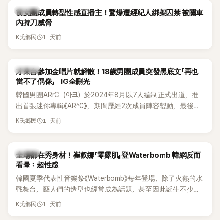
K-POP
前女團成員轉型性感直播主！驚爆遭經紀人綁架囚禁 被關車
內持刀威脅
1 天前
K氏鄉民
K-POP
才來台參加金唱片就解散！18歲男團成員突發黑底文「再也
當不了偶像」 IG全刪光
韓國男團ARrC（아크）於2024年8月以7人編制正式出道，推
出首張迷你專輯《AR^C》，期間歷經2次成員陣容變動，最後一
張作品則是2025年11月推出的〈Skiid〉。沒想到出道不到2年，
1 天前
K氏鄉民
所屬公司MYSTIC STORY便在2026年6月23日宣布結束ARrC
的團體活動，7名成員未來將各自發展，消息一出也讓粉絲相
當錯愕。
K-POP
全場都在秀身材！崔叡娜「零露肌」登Waterbomb 韓網反而
看暈：超性感
韓國夏季代表性音樂祭《Waterbomb》每年登場，除了火熱的水
戰舞台，藝人們的造型也經常成為話題，甚至因此誕生不少
「Waterbomb女神」、「Waterbomb男神」。過去包括泫雅、宣
1 天前
K氏鄉民
美、請夏、BLACKPINK成員及權恩妃等人，都曾憑藉性感舞台