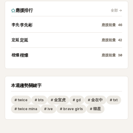
應援排行
全部
→
李先
李先彬
應援能量
46
定延
定延
應援能量
42
楷燦
楷燦
應援能量
30
本週趨勢關鍵字
#
twice
#
bts
#
金宣虎
#
gd
#
金在中
#
txt
#
twice mina
#
ive
#
brave girls
#
韓星