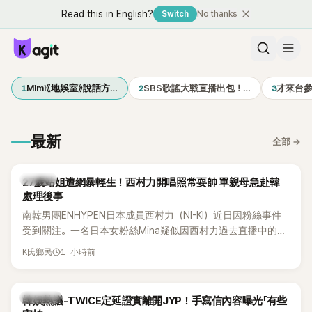
Read this in English?
Switch
No thanks
1
2
3
Mimi《地娛室》說話方…
SBS歌謠大戰直播出包！…
才來台
最新
全部
→
K-POP
27歲站姐遭網暴輕生！西村力開唱照常耍帥 單親母急赴韓
處理後事
南韓男團ENHYPEN日本成員西村力（NI-KI）近日因粉絲事件
受到關注。一名日本女粉絲Mina疑似因西村力過去直播中的言
論遭外界解讀，進而捲入網路爭議，承受大量負面留言。日前
1 小時前
K氏鄉民
傳出她在韓國不幸離世，消息曝光後引發粉絲圈震撼。
熱議討論
韓娛熱議-TWICE定延證實離開JYP！手寫信內容曝光「有些