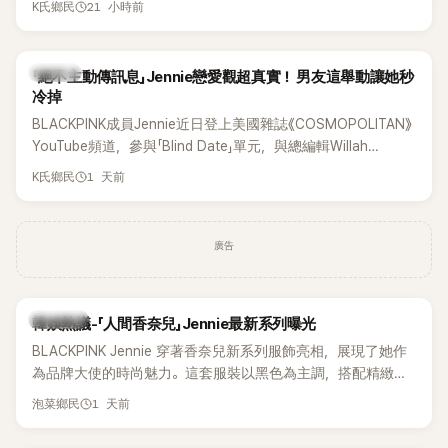
21 小時前
K氏鄉民
理」。沒想到近日卻有韓國男團反其道而行，直接祭出超佛心票
價，意外在海外掀起話題。
K-POP
「絕不主動傳訊息」Jennie戀愛觀超真實！ 男友這舉動讓她秒
冷掉
BLACKPINK成員Jennie近日登上美國雜誌《COSMOPOLITAN》
YouTube頻道，參與「Blind Date」單元，與總編輯Willah
Bennett大聊感情話題，從挑選約會對象、聯絡方式，到第一次
1 天前
K氏鄉民
約會可能瞬間扣分的行為，全都大方分享，直率又帶點幽默的
戀愛觀引發討論。
廣告
熱議討論
韓娛熱議-「人間香奈兒」Jennie最新系列曝光
BLACKPINK Jennie 穿著香奈兒新系列服飾亮相，展現了她作
為品牌大使的時尚魅力。這套服裝以黑色為主調，搭配精緻的
細節，完美襯托出 Jennie 的優雅氣質。
1 天前
泡菜鄉民