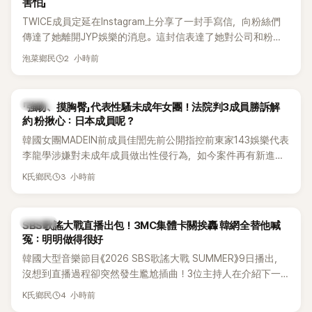
害怕」
TWICE成員定延在Instagram上分享了一封手寫信，向粉絲們
傳達了她離開JYP娛樂的消息。這封信表達了她對公司和粉絲
的感謝，並展望了未來的發展。
2 小時前
泡菜鄉民
K-POP
「強吻、摸胸臀」代表性騷未成年女團！法院判3成員勝訴解
約 粉揪心：日本成員呢？
韓國女團MADEIN前成員佳誾先前公開指控前東家143娛樂代表
李龍學涉嫌對未成年成員做出性侵行為，如今案件再有新進
展！法院日前判決另外2名MADEIN成員勝訴，認定她們與143
3 小時前
K氏鄉民
娛樂簽訂的專屬合約無效，不過公司已提出上訴，目前案件仍
在審理中。
K-POP
SBS歌謠大戰直播出包！3MC集體卡關挨轟 韓網全替他喊
冤：明明做得很好
韓國大型音樂節目《2026 SBS歌謠大戰 SUMMER》9日播出，
沒想到直播過程卻突然發生尷尬插曲！3位主持人在介紹下一
組表演者時突然集體卡關，現場一度陷入停頓，就連製作人員
4 小時前
K氏鄉民
都緊急衝上舞台確認流程表，整段畫面毫無遮掩地被直播播