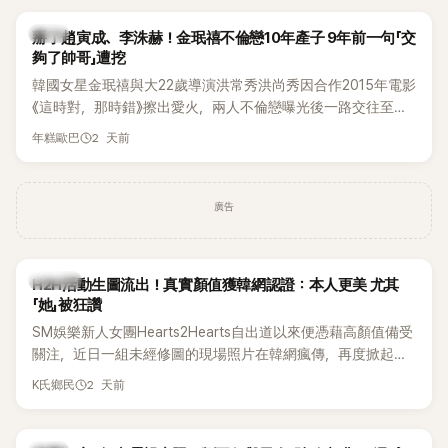
掀起熱烈討論。
韓星
掰了趙寅成、李洙赫！金珉禧不倫戀10年產子 9年前一句「交
夠了帥哥」遭挖
韓國女星金珉禧與大22歲導演洪常秀洪尚秀因合作2015年電影
《這時對，那時錯》擦出愛火，兩人不倫戀曝光後一路交往至
今，戀情已持續近10年，並於去年迎來兩人的兒子。金珉禧也
2 天前
年糕歐巴
將透過洪常秀執導的新片《無處安放我的眼睛》（暫譯，
Nowhere To Lay My Eyes）正式回歸大銀幕，這也是她產後
首度以演員身分復出。不過，新片尚未上映，她9年前電影中的
廣告
一句台詞卻突然被韓網翻出，意外再度掀起熱議。
K-POP
H2H活動生圖流出！真實顏值獲韓網認證：本人更美 尤其
「她」被狂讚
SM娛樂新人女團Hearts2Hearts自出道以來便憑藉高顏值備受
關注，近日一組未經修圖的現場照片在韓網瘋傳，再度掀起熱
烈討論，不少看過本人的網友更直呼：「真人比照片還漂亮！」
2 天前
K氏鄉民