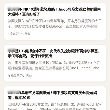
度編舞大賞」卻由Lachica拿走，讓她至今仍感到相當不平。
K-POP
BLACKPINK 10週年惹怒粉絲！Jisoo急發文道歉 韓網風向
大逆轉：更有好感了
韓國女團BLACKPINK迎來出道10週年，原本是值得慶祝的大日
子，卻因官方活動安排引發粉絲不滿，甚至傳出有人持高爾夫
球桿到YG娛樂大樓鬧事。Jisoo今（8日）也親自發文向BLINK
2 天前
K氏鄉民
道歉，坦言這次紀念日「好像是充滿歉意的一天」。
韓星
李昇基105億押金拿不回！女代表失控放狠話「再爆李昇基、
泰民都會死」 驚悚錄音流出
歌手李昇基近期捲入高達105億韓元（約新台幣2.3億元）的租
屋押金返還爭議，對象正是演藝企劃公司One Hundred Label
代表車佳媛(차가원)。如今事件再掀風波，YouTuber李鎮浩公開
2 天前
年糕歐巴
一段與車佳媛過去的通話錄音，當中出現「李昇基身邊的人會全
部死掉」等激烈言論，引發外界譁然。
K-POP
SISTAR孝琳罕見素顏曝光！卸下濃妝真實膚況全看光 網
驚：根本20歲
女團SISTAR於2010年出道，由4位成員組成，憑藉〈Touch My
Body〉、〈Loving U〉、〈Shake It〉等一連串夏日神曲紅遍亞洲，