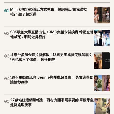
Mimi《地娛室》說話方式挨轟！韓網揪出「故意裝幼
01
稚」：聽了超煩躁
SBS歌謠大戰直播出包！3MC集體卡關挨轟 韓網全替
02
他喊冤：明明做得很好
才來台參加金唱片就解散！18歲男團成員突發黑底文
03
「再也當不了偶像」 IG全刪光
「絕不主動傳訊息」Jennie戀愛觀超真實！ 男友這舉動
04
讓她秒冷掉
27歲站姐遭網暴輕生！西村力開唱照常耍帥 單親母急
05
赴韓處理後事