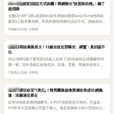
熱議討論
Mimi《地娛室》說話方式挨轟！韓網揪出「故意裝幼稚」：聽了
超煩躁
女團OH MY GIRL成員Mimi近年憑藉綜藝《Biong Biong地球娛
樂室》人氣再攀高峰，率真的個性與獨特說話方式，讓她成功塑
造鮮明形象。不過近日，韓國知名論壇卻出現一篇以「我真的超
20 小時前
年糕歐巴
討厭Mimi在《Biong Biong地球娛樂室》的發音」為題的文章，引
發大批網友熱烈討論。
韓星
《超回》萌娃暴風長大！13歲全妝近照曝光 網驚：真的認不
出
曾出演KBS親子實境節目《超人回來了》的前南韓足球國腳李同
國一家，當年憑藉五姊弟在詩、在雅、雪雅、秀雅與弟弟大發
（雪秀大）的可愛互動圈粉無數。隨著孩子們陸續長大，近況
20 小時前
江南美人
也持續受到關注。日前，大女兒李在詩才因成熟外貌掀起熱
議，就連一同出演節目的李鍾赫兒子李俊秀都忍不住留言讚
嘆。
K-POP
巡演門票狂砍至「1美元」！韓男團靠超佛票價攻美成功 網瘋
搶：沒聽過也要去
近年演唱會票價持續攀升，K-POP演唱會也不例外。不論是
HYBE等大型娛樂公司旗下藝人，或是規模較小的小型經紀公
司，偶爾都會引發粉絲對票價過高的抱怨，甚至直呼「太不合