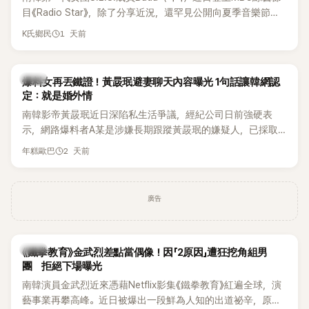
麼大，不知道才奇怪吧。」一來一往，氣氛反而更加輕鬆。 談到
目《Radio Star》，除了分享近況，還罕見公開向夏季音樂節
當年情況，李智惠終於鬆口坦言，當時確實被質疑動過隆胸手
Waterbomb喊話，笑稱自己至今從未受邀演出，更幽默表示：
1 天前
K氏鄉民
術。她回憶：「拍了比基尼照片之後，就開始被說是不是去隆乳
「我名字就叫『Bada（海）』，Waterbomb卻沒找我，這根本只
了。」為了澄清誤會，她只好親自站出來說清楚。 李智惠進一步
是懂了皮毛。」一番話笑翻全場，也引發網友熱議。
解釋，當時隆胸手術幾乎只有「腋下切開」一種方式，「所以我就
韓星
想，既然一直說我有做，那我乾脆把腋下給大家看，證明我根
爆料女再丟鐵證！黃晸珉避妻聊天內容曝光 1句話讓韓網認
定：就是婚外情
本沒動過。」一句話說完，全場瞬間炸鍋，來賓又驚又笑。 事實
上，早在 2006 年，李智惠就為了證明自己沒有「隆乳」，真的
南韓影帝黃晸珉近日深陷私生活爭議，經紀公司日前強硬表
召開了一場泳裝記者招待會。當時她穿著比基尼站在一排攝影
示，網路爆料者A某是涉嫌長期跟蹤黃晸珉的嫌疑人，已採取
機前，面對媒體擺出各種姿勢，畫面至今仍被網友津津樂道。
法律行動。不過，A某並未因此停止發聲，5日再度透過社群平
2 天前
年糕歐巴
這段為平息爭議、直接公開腋下畫面自證清白的往事再度被提
台公開更多內容，反駁經紀公司的說法，強調兩人的聯繫一直
起，節目現場立刻充滿驚呼聲與笑聲，也再次讓人見識到她面
都是「雙向互動」，並非外界所稱的單方面騷擾。
對流言時「豁出去」的直率性格。其實她過去也曾在 SBS 節目
廣告
《脫掉鞋子恢單4Men》 中，親自公開那張當年引發話題的「腋下
比基尼照」，再次重提這段至今仍被粉絲視為黑歷史代表作的事
件。 回顧李智惠的演藝路，她於 1998 年以混聲團體 S#arp 成
員身分出道，該團在 2000 年代初期紅極一時，由李智惠、徐
韓星
《鐵拳教育》金武烈差點當偶像！因「2原因」遭狂挖角組男
智英兩位女成員，以及張錫炫、Chris Kim 兩位男成員組成。不
團 拒絕下場曝光
過後來爆出長達四年的團內霸凌風波，甚至傳出徐智英母親對
南韓演員金武烈近來憑藉Netflix影集《鐵拳教育》紅遍全球，演
李智惠言語辱罵、動手等爭議，最終團體於 2002 年解散。 團
藝事業再攀高峰。近日被爆出一段鮮為人知的出道祕辛，原來