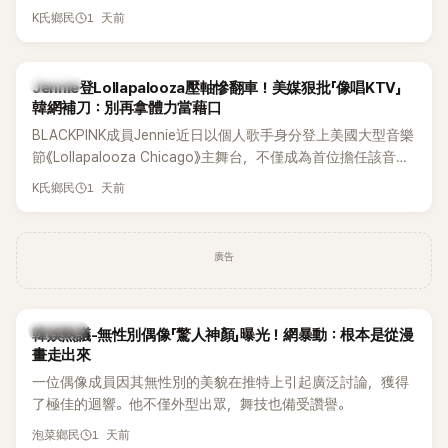
年沒有談戀愛，更首度透露空窗至今的原因，全與上一段戀情
1 天前
K氏鄉民
有關，一番真心告白讓現場來賓都相當震驚。
K-POP
Jennie登Lollapalooza壓軸慘翻車！美媒狠批「像唱KTV」
韓網補刀：別再拿體力當藉口
BLACKPINK成員Jennie近日以個人歌手身分登上美國大型音樂
節《Lollapalooza Chicago》主舞台，不僅成為首位擔任該音樂
節Headliner（壓軸主秀）的K-POP女SOLO歌手，寫下全新紀
1 天前
K氏鄉民
錄。然而，演出結束後卻掀起兩極評價，不僅現場歌唱實力遭
部分網友質疑，就連美國當地媒體也毫不留情給出負評，甚至
形容整場演出「就像一場豪華KTV」。
廣告
熱議討論
韓娛熱議-無性別偶像「驚人神顏」曝光！網暴動：根本是從漫
畫走出來
一位偶像成員因其無性別的美貌在推特上引起廣泛討論，獲得
了極佳的迴響。他不僅外型出眾，舞技也備受讚譽。
1 天前
泡菜鄉民