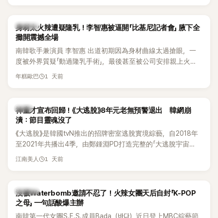
K-POP
身材太火辣遭疑隆乳！李智惠被逼開「比基尼記者會」 腋下全
攤開震撼全場
南韓歌手兼演員 李智惠 出道初期因為身材曲線太過搶眼，一
度被外界質疑「動過隆乳手術」，最後甚至被公司安排親上火
線，召開前所未見的「泳裝記者會」澄清。這場記者會後來還被
1 天前
年糕歐巴
韓國演藝圈點名為流傳至今的「三大記者會」之一。近日她在綜
藝節目中親口回憶這段「隆乳疑雲黑歷史」，話題再度被翻出來
熱議。 2日播出的 SBS 綜藝節目《我的經紀人太難搞－秘書
韓星
神童才宣布回歸！《大逃脫》8年元老無預警退出 韓網崩
鎮》，邀請同時兼顧工作與育兒的演藝圈代表「媽媽群」——李智
潰：節目靈魂沒了
惠、李賢怡、李恩亨，以第13位「My Star」身分登場，分享最真
《大逃脫》是韓國tvN推出的招牌密室逃脫實境綜藝，自2018年
實的生活日常。 節目一開始，李瑞鎮 率先與李智惠會合，兩人
至2021年共播出4季，由鄭鍾淵PD打造完整的「大逃脫宇宙
邊搭車邊聊天，氣氛輕鬆。聊到最近的新聞，李瑞鎮突然直球
（DTCU）」，憑藉燒腦劇情、電影級場景與龐大世界觀，累積
發問：「妳不是上新聞了？說妳去做整形？是人中縮短手術嗎？」
1 天前
江南美人
大批死忠粉絲，被譽為韓國最具代表性的密室逃脫綜藝之一。
一貫犀利又不留情的問法，讓現場瞬間笑成一片。對此，李智
惠也毫不閃躲，淡定接招，兩人鬥嘴默契十足。 話題接著一路
延燒到過去的爭議。李瑞鎮脫口補刀：「妳以前不是還在游泳池
K-POP
沒被Waterbomb邀請不忍了！火辣女團天后自封「K-POP
開過記者會？」直接點名她當年的風波。李智惠聽了忍不住笑
之母」 一句話酸爆主辦
說：「哥怎麼連這個都知道？」李瑞鎮則回嘴：「那時候新聞鬧那
南韓第一代女團S.E.S.成員Bada（바다）近日登上MBC綜藝節