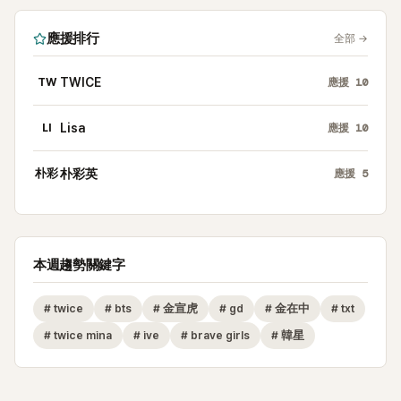
應援排行
全部
→
TW
TWICE
應援
10
LI
Lisa
應援
10
朴彩
朴彩英
應援
5
本週趨勢關鍵字
#
twice
#
bts
#
金宣虎
#
gd
#
金在中
#
txt
#
twice mina
#
ive
#
brave girls
#
韓星