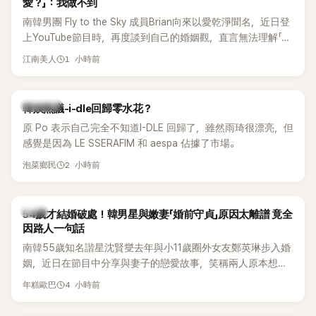
愛？」：我做不到
南韓男團 Fly to the Sky 成員Brian向來以愛乾淨聞名，近日登
上YouTube節目時，再度談到自己的婚姻觀，直言無法理解「連
另一半的口臭、便便臭都要愛」這種說法，更大方表明自己是不
1 小時前
江南美人
婚主義者，一番超直白發言掀起熱議。
熱議討論
韓娛熱議-i-dle回歸零水花？
原 Po 表示自己完全不知道I-DLE 回歸了，雖然雨琦很漂亮，但
感覺是因為 LE SSERAFIM 和 aespa 佔據了市場。
2 小時前
泡菜鄉民
韓星
54歲才結婚破處！韓男星與嫩妻「婚前守貞」原因太離譜 竟全
因路人一句話
南韓55歲知名諧星沈賢燮去年與小11歲圈外女友鄭英琳步入婚
姻，近日在節目中分享與妻子的戀愛故事，笑稱兩人原本想享
受兩人世界，沒想到站在飯店門口時竟被路人認出，還一路替
4 小時前
年糕歐巴
他們加油打氣，讓他害羞到最後直接放棄進飯店，意外成了婚
前一直堅守「婚前守貞」的原因之一。