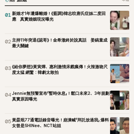
新婚才1年遭爆離婚！《藍調》韓志旼唐氏症姊二度回
01
應 真實婚姻現況曝光
主持11年突退《認哥》！金希澈終於說真話 姜鎬童成
02
最大關鍵
《給你夢想》黃寅燁、惠利激情床戲瘋傳！火辣激吻尺
03
度太猛 網驚：韓劇太敢拍
Jennie無預警宣布「暫時休息」！鬆口未來2、3年規劃
04
真實原因曝光
黃晸珉77通電話錄音曝光！崩潰喊「拜託放過我」 爆料
05
女曾是SHINee、NCT站姐