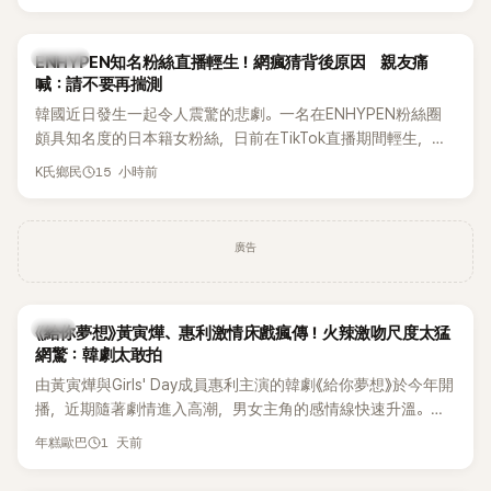
HAHA的關鍵原因，竟是一句讓她至今仍難忘的話，也成為她
點頭步入婚姻的最大理由。
K-POP
ENHYPEN知名粉絲直播輕生！網瘋猜背後原因 親友痛
喊：請不要再揣測
韓國近日發生一起令人震驚的悲劇。一名在ENHYPEN粉絲圈
頗具知名度的日本籍女粉絲，日前在TikTok直播期間輕生，最
終不幸身亡，消息曝光後震驚韓網，也讓不少粉絲湧入社群平
15 小時前
K氏鄉民
台哀悼。事發後，死者親友也陸續出面證實噩耗，並呼籲外界
停止揣測，盼逝者安息。
廣告
韓劇
《給你夢想》黃寅燁、惠利激情床戲瘋傳！火辣激吻尺度太猛
網驚：韓劇太敢拍
由黃寅燁與Girls' Day成員惠利主演的韓劇《給你夢想》於今年開
播，近期隨著劇情進入高潮，男女主角的感情線快速升溫。最
新播出的第8集不僅上演火辣吻戲，更接連出現床戲橋段，讓
1 天前
年糕歐巴
相關片段在網路上瘋傳，引發觀眾熱烈討論。