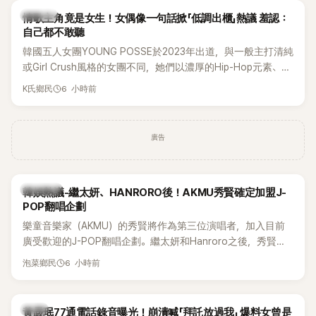
K-POP
情歌主角竟是女生！女偶像一句話掀「低調出櫃」熱議 羞認：
自己都不敢聽
韓國五人女團YOUNG POSSE於2023年出道，與一般主打清純
或Girl Crush風格的女團不同，她們以濃厚的Hip-Hop元素、自
創Rap及成員親自參與創作為特色，MV也融入美式街頭、塗
6 小時前
K氏鄉民
鴉、滑板等文化元素。雖然並非出身四大經紀公司，仍憑藉鮮
明的音樂風格，在海外尤其是歐美市場累積不少人氣，逐漸成
為第五代女團中極具辨識度的新生代代表之一。
廣告
熱議討論
韓娛熱議-繼太妍、HANRORO後！AKMU秀賢確定加盟J-
POP翻唱企劃
樂童音樂家（AKMU）的秀賢將作為第三位演唱者，加入目前
廣受歡迎的J-POP翻唱企劃。繼太妍和Hanroro之後，秀賢已
獲選為第三首翻唱歌曲的主唱，並於近期完成錄音。
6 小時前
泡菜鄉民
韓星
黃晸珉77通電話錄音曝光！崩潰喊「拜託放過我」 爆料女曾是