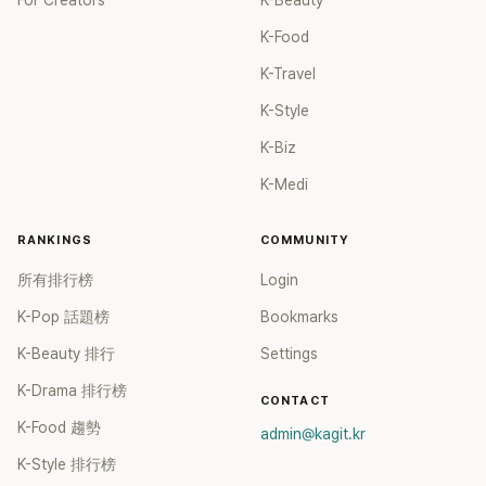
For Creators
K-Beauty
K-Food
K-Travel
K-Style
K-Biz
K-Medi
RANKINGS
COMMUNITY
所有排行榜
Login
K-Pop 話題榜
Bookmarks
K-Beauty 排行
Settings
K-Drama 排行榜
CONTACT
K-Food 趨勢
admin@kagit.kr
K-Style 排行榜