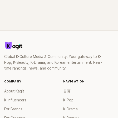
Global K-Culture Media & Community. Your gateway to K-
Pop, K-Beauty, K-Drama, and Korean entertainment. Real-
time rankings, news, and community.
COMPANY
NAVIGATION
About Kagit
首頁
K-Influencers
K-Pop
For Brands
K-Drama