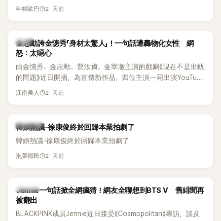
體解散後，李智惠轉型 solo，靠著綜藝與歌唱實力持續活躍演
他當年差點不是以演員身分出道，而是成為男團偶像的一員。
2 天前
年糕歐巴
藝圈。據悉，她當年能加入 S#arp，也與 李尚敏 的賞識有關。
感情方面，李智惠於 2017 年與圈外男友結婚，婚後育有兩個
女兒，一家四口生活幸福美滿。如今除了持續活躍於綜藝節
韓星
金志勳誇金憓秀「身材太驚人」！一句話遭轟物化女性 網
目，她經營的 YouTube 頻道也即將突破百萬訂閱，近年內容深
怒：太噁心
受網友喜愛，再度迎來事業第二春。
由金憓秀、金志勳、曹汝貞、金宰澈主演的戲劇《現在不是出軌
的問題》近日開播，為宣傳新作品，四位主演一同出演YouTube
節目，不料訪談中的一段發言卻意外掀起爭議。不少網友認
2 天前
江南美人
為，他將焦點放在金憓秀的身材，言論帶有「物化女性」意味，
引發大量批評。
熱議討論
韓娛熱議-徐康俊終於回歸本業拍劇了
韓娛熱議-徐康俊終於回歸本業拍劇了
2 天前
泡菜鄉民
K-POP
Jennie一句話掀全網瘋猜！網友全聯想到BTS V 舊緋聞再
被翻出
BLACKPINK成員Jennie近日接受《Cosmopolitan》專訪，談及