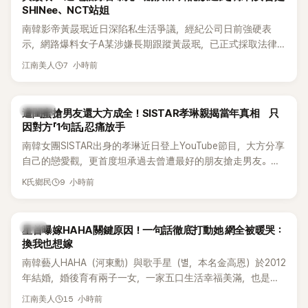
SHINee、NCT站姐
南韓影帝黃晸珉近日深陷私生活爭議，經紀公司日前強硬表
示，網路爆料女子A某涉嫌長期跟蹤黃晸珉，已正式採取法律
行動。不過，A並未停止發聲，持續透過社群平台公開爆料，反
7 小時前
江南美人
駁經紀公司的說法，強調兩人一直維持雙向聯繫，並非外界所
稱的單方面騷擾。如今，韓媒《Dispatch》再曝光雙方77通電話
的錄音內容，而A也首度承認自己過去曾是SHINee、NCT等偶
K-POP
遭閨蜜搶男友還大方成全！SISTAR孝琳親揭當年真相 只
像團體的「站姐」，事件持續延燒。
因對方「1句話」忍痛放手
南韓女團SISTAR出身的孝琳近日登上YouTube節目，大方分享
自己的戀愛觀，更首度坦承過去曾遭最好的朋友搶走男友。她
表示，當時選擇瀟灑放手，但如果同樣的事情現在再發生，「我
9 小時前
K氏鄉民
絕對不會坐視不管」，直率發言掀起熱議。
韓星
星首曝嫁HAHA關鍵原因！一句話徹底打動她 網全被暖哭：
換我也想嫁
南韓藝人HAHA（河東勳）與歌手星（별，本名金高恩）於2012
年結婚，婚後育有兩子一女，一家五口生活幸福美滿，也是韓
國演藝圈公認的模範夫妻。近日，星首度公開當年決定嫁給
15 小時前
江南美人