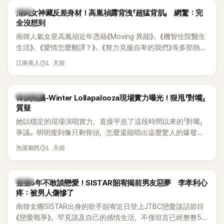
韓星
清純女神藏反差身材！高胤禎露背洩「超猛背肌」 網驚：完
全沒想到
南韓人氣女星高胤禎近年憑藉《Moving 異能》、《機智住院醫生
生活》、《愛情怎麼翻譯？》、《努力克服自卑的我們》等多部熱門
作品，躍升為韓劇新一代女神代表，不僅演技備受肯定，精緻
1 天前
江南美人
五官與清新空靈的氣質也擄獲大批粉絲。近日，她因分享一組
近況照意外掀起熱議，不是因為仙氣十足的美貌，而是藏在纖
細身材下的超狂背肌與肩膀線條，反差感十足，讓不少網友看
熱議討論
韓娛熱議-Winter Lollapalooza現場實力曝光！狠甩「對嘴」
傻直呼：「原來她身材這麼猛！」
質疑
她以穩定的現場演唱實力，直接平息了這段時間以來的「對嘴」
爭議。明明瘦到像只剩骨頭，怎麼還能唱出這麼驚人的爆發力
和音量？
1 天前
泡菜鄉民
韓星
整整5年不敢談戀愛！SISTAR韶宥揭前男友惡夢 李孝利心
疼：被男人傷慘了
南韓女團SISTAR出身的歌手韶宥近日登上JTBC戀愛談話節目
《戀愛戰爭》，罕見談及自己的感情生活，不僅坦言已經整整5