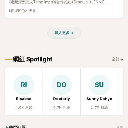
與澳洲音樂人Tame Impala合作推出〈Dracula（JENNIE
Remix）〉的幕後故事，沒想到她一句關於「共同朋友」的回答，
2 天前
K氏鄉民
竟再次引發外界對她與BTS成員V緋聞的討論。
載入更多 →
網紅 Spotlight
全部
→
RI
DO
SU
Risabae
Doctorly
Sunny Dahye
H
4.0M
粉絲
4.7M
粉絲
1.7M
粉絲
熱門話題
本週