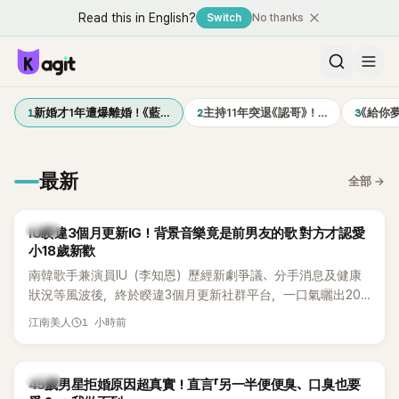
Read this in English?
Switch
No thanks
1
2
3
新婚才1年遭爆離婚！《藍…
主持11年突退《認哥》！…
《給你
最新
全部
→
韓星
IU睽違3個月更新IG！背景音樂竟是前男友的歌 對方才認愛
小18歲新歡
南韓歌手兼演員IU（李知恩）歷經新劇爭議、分手消息及健康
狀況等風波後，終於睽違3個月更新社群平台，一口氣曬出20
張近況照，讓大批粉絲又驚又喜。不過，比起照片本身，更引
1 小時前
江南美人
發熱議的是，她竟選用前男友張基河所屬樂團的歌曲作為背景
音樂，意外掀起韓網討論。
韓星
45歲男星拒婚原因超真實！直言「另一半便便臭、口臭也要