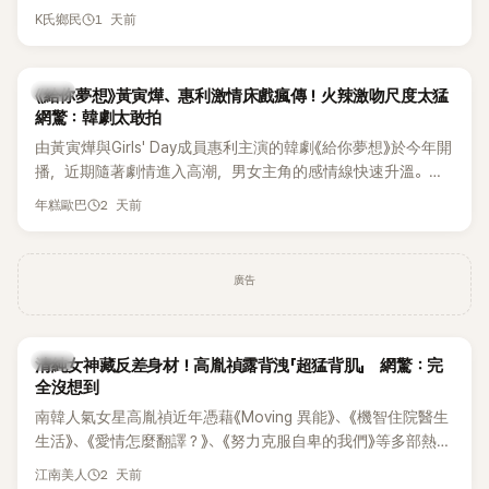
終不幸身亡，消息曝光後震驚韓網，也讓不少粉絲湧入社群平
1 天前
K氏鄉民
台哀悼。事發後，死者親友也陸續出面證實噩耗，並呼籲外界
停止揣測，盼逝者安息。
韓劇
《給你夢想》黃寅燁、惠利激情床戲瘋傳！火辣激吻尺度太猛
網驚：韓劇太敢拍
由黃寅燁與Girls' Day成員惠利主演的韓劇《給你夢想》於今年開
播，近期隨著劇情進入高潮，男女主角的感情線快速升溫。最
新播出的第8集不僅上演火辣吻戲，更接連出現床戲橋段，讓
2 天前
年糕歐巴
相關片段在網路上瘋傳，引發觀眾熱烈討論。
廣告
韓星
清純女神藏反差身材！高胤禎露背洩「超猛背肌」 網驚：完
全沒想到
南韓人氣女星高胤禎近年憑藉《Moving 異能》、《機智住院醫生
生活》、《愛情怎麼翻譯？》、《努力克服自卑的我們》等多部熱門
作品，躍升為韓劇新一代女神代表，不僅演技備受肯定，精緻
2 天前
江南美人