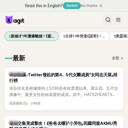
Read this in English?
Switch
No thanks
1
2
3
新婚才1年遭爆離婚！《藍…
主持11年突退《認哥》！…
黃晸珉
最新
全部
→
熱議討論
韓娛熱議-Twitter發起的第4、5代女團成員「女同志天菜」排
行榜
這份排名是根據推特上5336份有效票選結果，選出四、五代女
偶像中，最受女性粉絲喜愛的成員。其中，HATS2HEARTS成
員包攬了前三名，展現了她們在女性社群中的高人氣。
1 小時前
泡菜鄉民
韓星
毫無交集竟成摯友！《爸爸去哪》「小哭包」民國同遊AKMU秀