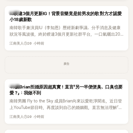
絲熱議。
韓星
IU睽違3個月更新IG！背景音樂竟是前男友的歌 對方才認愛
小18歲新歡
南韓歌手兼演員IU（李知恩）歷經新劇爭議、分手消息及健康
狀況等風波後，終於睽違3個月更新社群平台，一口氣曬出20
張近況照，讓大批粉絲又驚又喜。不過，比起照片本身，更引
20 小時前
江南美人
發熱議的是，她竟選用前男友張基河所屬樂團的歌曲作為背景
音樂，意外掀起韓網討論。
廣告
韓星
45歲Brian拒婚原因超真實！直言「另一半便便臭、口臭也要
愛？」：我做不到
南韓男團 Fly to the Sky 成員Brian向來以愛乾淨聞名，近日登
上YouTube節目時，再度談到自己的婚姻觀，直言無法理解「連
另一半的口臭、便便臭都要愛」這種說法，更大方表明自己是不
20 小時前
江南美人
婚主義者，一番超直白發言掀起熱議。