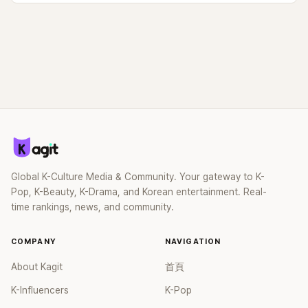
Global K-Culture Media & Community. Your gateway to K-
Pop, K-Beauty, K-Drama, and Korean entertainment. Real-
time rankings, news, and community.
COMPANY
NAVIGATION
About Kagit
首頁
K-Influencers
K-Pop