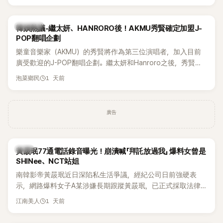
鴉、滑板等文化元素。雖然並非出身四大經紀公司，仍憑藉鮮
明的音樂風格，在海外尤其是歐美市場累積不少人氣，逐漸成
為第五代女團中極具辨識度的新生代代表之一。
熱議討論
韓娛熱議-繼太妍、HANRORO後！AKMU秀賢確定加盟J-
POP翻唱企劃
樂童音樂家（AKMU）的秀賢將作為第三位演唱者，加入目前
廣受歡迎的J-POP翻唱企劃。繼太妍和Hanroro之後，秀賢已
獲選為第三首翻唱歌曲的主唱，並於近期完成錄音。
1 天前
泡菜鄉民
廣告
韓星
黃晸珉77通電話錄音曝光！崩潰喊「拜託放過我」 爆料女曾是
SHINee、NCT站姐
南韓影帝黃晸珉近日深陷私生活爭議，經紀公司日前強硬表
示，網路爆料女子A某涉嫌長期跟蹤黃晸珉，已正式採取法律
行動。不過，A並未停止發聲，持續透過社群平台公開爆料，反
1 天前
江南美人
駁經紀公司的說法，強調兩人一直維持雙向聯繫，並非外界所
稱的單方面騷擾。如今，韓媒《Dispatch》再曝光雙方77通電話