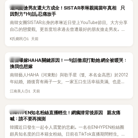
的錄音內容，而A也首度承認自己過去曾是SHINee、NCT等偶
K-POP
遭閨蜜搶男友還大方成全！SISTAR孝琳親揭當年真相 只
像團體的「站姐」，事件持續延燒。
因對方「1句話」忍痛放手
南韓女團SISTAR出身的孝琳近日登上YouTube節目，大方分享
自己的戀愛觀，更首度坦承過去曾遭最好的朋友搶走男友。她
表示，當時選擇瀟灑放手，但如果同樣的事情現在再發生，「我
1 天前
K氏鄉民
絕對不會坐視不管」，直率發言掀起熱議。
韓星
星首曝嫁HAHA關鍵原因！一句話徹底打動她 網全被暖哭：
換我也想嫁
南韓藝人HAHA（河東勳）與歌手星（별，本名金高恩）於2012
年結婚，婚後育有兩子一女，一家五口生活幸福美滿，也是韓
國演藝圈公認的模範夫妻。近日，星首度公開當年決定嫁給
1 天前
江南美人
HAHA的關鍵原因，竟是一句讓她至今仍難忘的話，也成為她
點頭步入婚姻的最大理由。
K-POP
ENHYPEN知名粉絲直播輕生！網瘋猜背後原因 親友痛
喊：請不要再揣測
韓國近日發生一起令人震驚的悲劇。一名在ENHYPEN粉絲圈
頗具知名度的日本籍女粉絲，日前在TikTok直播期間輕生，最