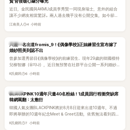
賢 背後暖心緣分曝光
近日，金民國與AKMU成員李秀賢一同現身瑞士，意外的組合
讓不少網友相當驚訝。兩人過去幾乎沒有公開交集，如今卻一
起踏上瑞士之旅，也讓粉絲紛紛好奇：「他們到底是怎麼認識
4 小時前
江南美人
的？」
K-POP
只差一名出道fromis_9！《偶像學校》正妹練習生宣布嫁了
婚紗照美到認不出
曾參加選秀節目《偶像學校》的前練習生、現年29歲的韓國模特
兒柳智娜（유지나），近日無預警在社群平台公開一系列婚紗
照，親自宣布即將步入婚姻，消息曝光後讓不少曾追看節目的
6 小時前
K氏鄉民
粉絲又驚又喜，紛紛送上祝福。
K-POP
BLACKPINK 10週年只邀40名粉絲！1成員因行程衝突缺席
韓網罵翻：太敷衍
韓國人氣女團BLACKPINK將於8月8日迎來出道10週年，不過
即將舉辦的10週年紀念Meet & Greet活動，依舊無法看到四人
合體。根據韓媒《MyDaily》7日報導，當天將由Jisoo（智秀）、
7 小時前
K氏鄉民
Rosé與Jennie出席，Lisa則因行程安排確定缺席，再度引發粉