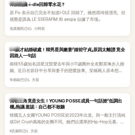
熱議討論
韓娛熱議-i-dle回歸零水花？
原 Po 表示自己完全不知道I-DLE 回歸了，雖然雨琦很漂亮，但
感覺是因為 LE SSERAFIM 和 aespa 佔據了市場。
21 小時前
泡菜鄉民
韓星
54歲才結婚破處！韓男星與嫩妻「婚前守貞」原因太離譜 竟全
因路人一句話
南韓55歲知名諧星沈賢燮去年與小11歲圈外女友鄭英琳步入婚
姻，近日在節目中分享與妻子的戀愛故事，笑稱兩人原本想享
受兩人世界，沒想到站在飯店門口時竟被路人認出，還一路替
1 天前
年糕歐巴
他們加油打氣，讓他害羞到最後直接放棄進飯店，意外成了婚
前一直堅守「婚前守貞」的原因之一。
K-POP
情歌主角竟是女生！YOUNG POSSE成員一句話掀「低調出
櫃」熱議 羞認：自己都不敢聽
韓國五人女團YOUNG POSSE於2023年出道，與一般主打清純
或Girl Crush風格的女團不同，她們以濃厚的Hip-Hop元素、自
創Rap及成員親自參與創作為特色，MV也融入美式街頭、塗
1 天前
K氏鄉民