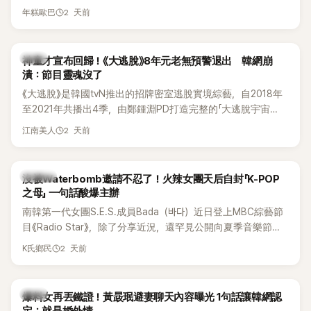
線，召開前所未見的「泳裝記者會」澄清。這場記者會後來還被
2 天前
年糕歐巴
韓國演藝圈點名為流傳至今的「三大記者會」之一。近日她在綜
藝節目中親口回憶這段「隆乳疑雲黑歷史」，話題再度被翻出來
熱議。 2日播出的 SBS 綜藝節目《我的經紀人太難搞－秘書
韓星
神童才宣布回歸！《大逃脫》8年元老無預警退出 韓網崩
鎮》，邀請同時兼顧工作與育兒的演藝圈代表「媽媽群」——李智
潰：節目靈魂沒了
惠、李賢怡、李恩亨，以第13位「My Star」身分登場，分享最真
《大逃脫》是韓國tvN推出的招牌密室逃脫實境綜藝，自2018年
實的生活日常。 節目一開始，李瑞鎮 率先與李智惠會合，兩人
至2021年共播出4季，由鄭鍾淵PD打造完整的「大逃脫宇宙
邊搭車邊聊天，氣氛輕鬆。聊到最近的新聞，李瑞鎮突然直球
（DTCU）」，憑藉燒腦劇情、電影級場景與龐大世界觀，累積
發問：「妳不是上新聞了？說妳去做整形？是人中縮短手術嗎？」
2 天前
江南美人
大批死忠粉絲，被譽為韓國最具代表性的密室逃脫綜藝之一。
一貫犀利又不留情的問法，讓現場瞬間笑成一片。對此，李智
惠也毫不閃躲，淡定接招，兩人鬥嘴默契十足。 話題接著一路
延燒到過去的爭議。李瑞鎮脫口補刀：「妳以前不是還在游泳池
K-POP
沒被Waterbomb邀請不忍了！火辣女團天后自封「K-POP
開過記者會？」直接點名她當年的風波。李智惠聽了忍不住笑
之母」 一句話酸爆主辦
說：「哥怎麼連這個都知道？」李瑞鎮則回嘴：「那時候新聞鬧那
南韓第一代女團S.E.S.成員Bada（바다）近日登上MBC綜藝節
麼大，不知道才奇怪吧。」一來一往，氣氛反而更加輕鬆。 談到
目《Radio Star》，除了分享近況，還罕見公開向夏季音樂節
當年情況，李智惠終於鬆口坦言，當時確實被質疑動過隆胸手
Waterbomb喊話，笑稱自己至今從未受邀演出，更幽默表示：
2 天前
K氏鄉民
術。她回憶：「拍了比基尼照片之後，就開始被說是不是去隆乳
「我名字就叫『Bada（海）』，Waterbomb卻沒找我，這根本只
了。」為了澄清誤會，她只好親自站出來說清楚。 李智惠進一步
是懂了皮毛。」一番話笑翻全場，也引發網友熱議。
解釋，當時隆胸手術幾乎只有「腋下切開」一種方式，「所以我就
韓星
想，既然一直說我有做，那我乾脆把腋下給大家看，證明我根
爆料女再丟鐵證！黃晸珉避妻聊天內容曝光 1句話讓韓網認