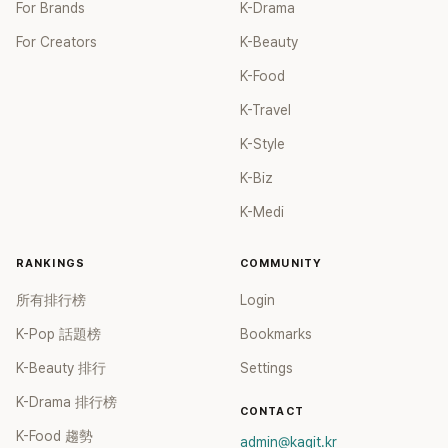
For Brands
K-Drama
For Creators
K-Beauty
K-Food
K-Travel
K-Style
K-Biz
K-Medi
RANKINGS
COMMUNITY
所有排行榜
Login
K-Pop 話題榜
Bookmarks
K-Beauty 排行
Settings
K-Drama 排行榜
CONTACT
K-Food 趨勢
admin@kagit.kr