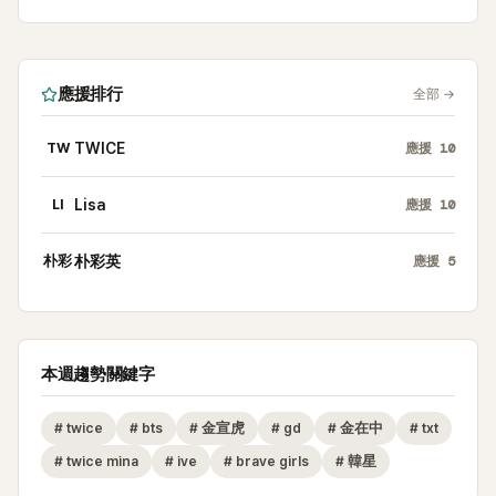
應援排行
全部
→
TW
TWICE
應援
10
LI
Lisa
應援
10
朴彩
朴彩英
應援
5
本週趨勢關鍵字
#
twice
#
bts
#
金宣虎
#
gd
#
金在中
#
txt
#
twice mina
#
ive
#
brave girls
#
韓星