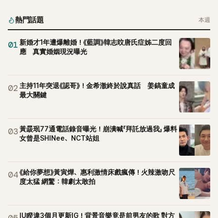
熱門話題
本週
新婚才1年遭爆離婚！《藍調》韓志旼唐氏症姊二度回
01
應 真實婚姻現況曝光
主持11年突退《認哥》！金希澈終於說真話 姜鎬童成
02
最大關鍵
黃晸珉77通電話錄音曝光！崩潰喊「拜託放過我」 爆料
03
女曾是SHINee、NCT站姐
《給你夢想》黃寅燁、惠利激情床戲瘋傳！火辣激吻尺
04
度太猛 網驚：韓劇太敢拍
IU睽違3個月更新IG！背景音樂竟是前男友的歌 對方