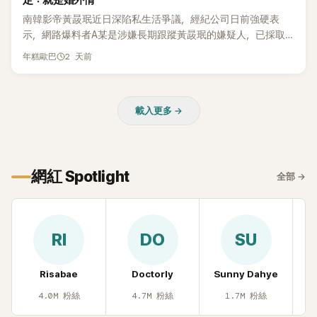
定：就是婚外情
本沒動過。」一句話說完，全場瞬間炸鍋，來賓又驚又笑。 事實
上，早在 2006 年，李智惠就為了證明自己沒有「隆乳」，真的
南韓影帝黃晸珉近日深陷私生活爭議，經紀公司日前強硬表
召開了一場泳裝記者招待會。當時她穿著比基尼站在一排攝影
示，網路爆料者A某是涉嫌長期跟蹤黃晸珉的嫌疑人，已採取
機前，面對媒體擺出各種姿勢，畫面至今仍被網友津津樂道。
法律行動。不過，A某並未因此停止發聲，5日再度透過社群平
2 天前
年糕歐巴
這段為平息爭議、直接公開腋下畫面自證清白的往事再度被提
台公開更多內容，反駁經紀公司的說法，強調兩人的聯繫一直
起，節目現場立刻充滿驚呼聲與笑聲，也再次讓人見識到她面
都是「雙向互動」，並非外界所稱的單方面騷擾。
對流言時「豁出去」的直率性格。其實她過去也曾在 SBS 節目
《脫掉鞋子恢單4Men》 中，親自公開那張當年引發話題的「腋下
載入更多 →
比基尼照」，再次重提這段至今仍被粉絲視為黑歷史代表作的事
件。 回顧李智惠的演藝路，她於 1998 年以混聲團體 S#arp 成
員身分出道，該團在 2000 年代初期紅極一時，由李智惠、徐
智英兩位女成員，以及張錫炫、Chris Kim 兩位男成員組成。不
網紅 Spotlight
全部
→
過後來爆出長達四年的團內霸凌風波，甚至傳出徐智英母親對
李智惠言語辱罵、動手等爭議，最終團體於 2002 年解散。 團
體解散後，李智惠轉型 solo，靠著綜藝與歌唱實力持續活躍演
藝圈。據悉，她當年能加入 S#arp，也與 李尚敏 的賞識有關。
RI
DO
SU
感情方面，李智惠於 2017 年與圈外男友結婚，婚後育有兩個
女兒，一家四口生活幸福美滿。如今除了持續活躍於綜藝節
Risabae
Doctorly
Sunny Dahye
H
目，她經營的 YouTube 頻道也即將突破百萬訂閱，近年內容深
受網友喜愛，再度迎來事業第二春。
4.0M
粉絲
4.7M
粉絲
1.7M
粉絲