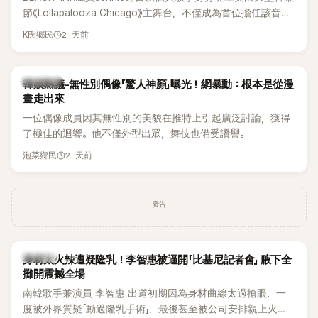
節《Lollapalooza Chicago》主舞台，不僅成為首位擔任該音樂
節Headliner（壓軸主秀）的K-POP女SOLO歌手，寫下全新紀
2 天前
K氏鄉民
錄。然而，演出結束後卻掀起兩極評價，不僅現場歌唱實力遭
部分網友質疑，就連美國當地媒體也毫不留情給出負評，甚至
形容整場演出「就像一場豪華KTV」。
熱議討論
韓娛熱議-無性別偶像「驚人神顏」曝光！網暴動：根本是從漫
畫走出來
一位偶像成員因其無性別的美貌在推特上引起廣泛討論，獲得
了極佳的迴響。他不僅外型出眾，舞技也備受讚譽。
2 天前
泡菜鄉民
廣告
K-POP
身材太火辣遭疑隆乳！李智惠被逼開「比基尼記者會」 腋下全
攤開震撼全場
南韓歌手兼演員 李智惠 出道初期因為身材曲線太過搶眼，一
度被外界質疑「動過隆乳手術」，最後甚至被公司安排親上火