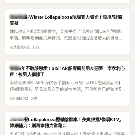
五官與清新空靈的氣質也擄獲大批粉絲。近日，她因分享一組
近況照意外掀起熱議，不是因為仙氣十足的美貌，而是藏在纖
細身材下的超狂背肌與肩膀線條，反差感十足，讓不少網友看
熱議討論
韓娛熱議-Winter Lollapalooza現場實力曝光！狠甩「對嘴」
傻直呼：「原來她身材這麼猛！」
質疑
她以穩定的現場演唱實力，直接平息了這段時間以來的「對嘴」
爭議。明明瘦到像只剩骨頭，怎麼還能唱出這麼驚人的爆發力
和音量？
2 天前
泡菜鄉民
韓星
整整5年不敢談戀愛！SISTAR韶宥揭前男友惡夢 李孝利心
疼：被男人傷慘了
南韓女團SISTAR出身的歌手韶宥近日登上JTBC戀愛談話節目
《戀愛戰爭》，罕見談及自己的感情生活，不僅坦言已經整整5
年沒有談戀愛，更首度透露空窗至今的原因，全與上一段戀情
2 天前
K氏鄉民
有關，一番真心告白讓現場來賓都相當震驚。
K-POP
Jennie登Lollapalooza壓軸慘翻車！美媒狠批「像唱KTV」
韓網補刀：別再拿體力當藉口
BLACKPINK成員Jennie近日以個人歌手身分登上美國大型音樂