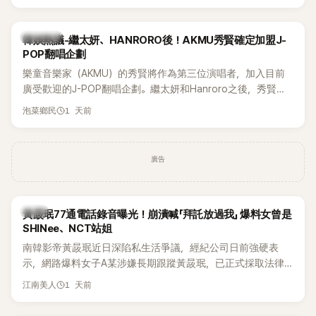
鴉、滑板等文化元素。雖然並非出身四大經紀公司，仍憑藉鮮
明的音樂風格，在海外尤其是歐美市場累積不少人氣，逐漸成
為第五代女團中極具辨識度的新生代代表之一。
熱議討論
韓娛熱議-繼太妍、HANRORO後！AKMU秀賢確定加盟J-
POP翻唱企劃
樂童音樂家（AKMU）的秀賢將作為第三位演唱者，加入目前
廣受歡迎的J-POP翻唱企劃。繼太妍和Hanroro之後，秀賢已
獲選為第三首翻唱歌曲的主唱，並於近期完成錄音。
1 天前
泡菜鄉民
廣告
韓星
黃晸珉77通電話錄音曝光！崩潰喊「拜託放過我」 爆料女曾是
SHINee、NCT站姐
南韓影帝黃晸珉近日深陷私生活爭議，經紀公司日前強硬表
示，網路爆料女子A某涉嫌長期跟蹤黃晸珉，已正式採取法律
行動。不過，A並未停止發聲，持續透過社群平台公開爆料，反
1 天前
江南美人
駁經紀公司的說法，強調兩人一直維持雙向聯繫，並非外界所
稱的單方面騷擾。如今，韓媒《Dispatch》再曝光雙方77通電話