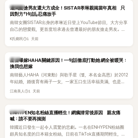
的錄音內容，而A也首度承認自己過去曾是SHINee、NCT等偶
K-POP
遭閨蜜搶男友還大方成全！SISTAR孝琳親揭當年真相 只
像團體的「站姐」，事件持續延燒。
因對方「1句話」忍痛放手
南韓女團SISTAR出身的孝琳近日登上YouTube節目，大方分享
自己的戀愛觀，更首度坦承過去曾遭最好的朋友搶走男友。她
表示，當時選擇瀟灑放手，但如果同樣的事情現在再發生，「我
1 天前
K氏鄉民
絕對不會坐視不管」，直率發言掀起熱議。
韓星
星首曝嫁HAHA關鍵原因！一句話徹底打動她 網全被暖哭：
換我也想嫁
南韓藝人HAHA（河東勳）與歌手星（별，本名金高恩）於2012
年結婚，婚後育有兩子一女，一家五口生活幸福美滿，也是韓
國演藝圈公認的模範夫妻。近日，星首度公開當年決定嫁給
1 天前
江南美人
HAHA的關鍵原因，竟是一句讓她至今仍難忘的話，也成為她
點頭步入婚姻的最大理由。
K-POP
ENHYPEN知名粉絲直播輕生！網瘋猜背後原因 親友痛
喊：請不要再揣測
韓國近日發生一起令人震驚的悲劇。一名在ENHYPEN粉絲圈
頗具知名度的日本籍女粉絲，日前在TikTok直播期間輕生，最