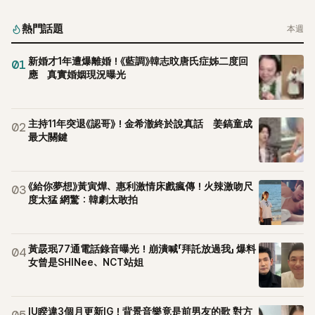
熱門話題
本週
新婚才1年遭爆離婚！《藍調》韓志旼唐氏症姊二度回
01
應 真實婚姻現況曝光
主持11年突退《認哥》！金希澈終於說真話 姜鎬童成
02
最大關鍵
《給你夢想》黃寅燁、惠利激情床戲瘋傳！火辣激吻尺
03
度太猛 網驚：韓劇太敢拍
黃晸珉77通電話錄音曝光！崩潰喊「拜託放過我」 爆料
04
女曾是SHINee、NCT站姐
IU睽違3個月更新IG！背景音樂竟是前男友的歌 對方