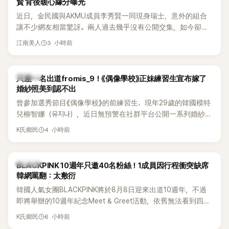
賢 背後暖心緣分曝光
近日，金民國與AKMU成員李秀賢一同現身瑞士，意外的組合
讓不少網友相當驚訝。兩人過去幾乎沒有公開交集，如今卻一
起踏上瑞士之旅，也讓粉絲紛紛好奇：「他們到底是怎麼認識
3 小時前
江南美人
的？」
K-POP
只差一名出道fromis_9！《偶像學校》正妹練習生宣布嫁了
婚紗照美到認不出
曾參加選秀節目《偶像學校》的前練習生、現年29歲的韓國模特
兒柳智娜（유지나），近日無預警在社群平台公開一系列婚紗
照，親自宣布即將步入婚姻，消息曝光後讓不少曾追看節目的
4 小時前
K氏鄉民
粉絲又驚又喜，紛紛送上祝福。
K-POP
BLACKPINK 10週年只邀40名粉絲！1成員因行程衝突缺席
韓網罵翻：太敷衍
韓國人氣女團BLACKPINK將於8月8日迎來出道10週年，不過
即將舉辦的10週年紀念Meet & Greet活動，依舊無法看到四人
合體。根據韓媒《MyDaily》7日報導，當天將由Jisoo（智秀）、
6 小時前
K氏鄉民
Rosé與Jennie出席，Lisa則因行程安排確定缺席，再度引發粉