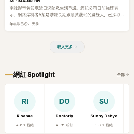
定：就是婚外情
本沒動過。」一句話說完，全場瞬間炸鍋，來賓又驚又笑。 事實
上，早在 2006 年，李智惠就為了證明自己沒有「隆乳」，真的
南韓影帝黃晸珉近日深陷私生活爭議，經紀公司日前強硬表
召開了一場泳裝記者招待會。當時她穿著比基尼站在一排攝影
示，網路爆料者A某是涉嫌長期跟蹤黃晸珉的嫌疑人，已採取
機前，面對媒體擺出各種姿勢，畫面至今仍被網友津津樂道。
法律行動。不過，A某並未因此停止發聲，5日再度透過社群平
2 天前
年糕歐巴
這段為平息爭議、直接公開腋下畫面自證清白的往事再度被提
台公開更多內容，反駁經紀公司的說法，強調兩人的聯繫一直
起，節目現場立刻充滿驚呼聲與笑聲，也再次讓人見識到她面
都是「雙向互動」，並非外界所稱的單方面騷擾。
對流言時「豁出去」的直率性格。其實她過去也曾在 SBS 節目
《脫掉鞋子恢單4Men》 中，親自公開那張當年引發話題的「腋下
載入更多 →
比基尼照」，再次重提這段至今仍被粉絲視為黑歷史代表作的事
件。 回顧李智惠的演藝路，她於 1998 年以混聲團體 S#arp 成
員身分出道，該團在 2000 年代初期紅極一時，由李智惠、徐
智英兩位女成員，以及張錫炫、Chris Kim 兩位男成員組成。不
網紅 Spotlight
全部
→
過後來爆出長達四年的團內霸凌風波，甚至傳出徐智英母親對
李智惠言語辱罵、動手等爭議，最終團體於 2002 年解散。 團
體解散後，李智惠轉型 solo，靠著綜藝與歌唱實力持續活躍演
藝圈。據悉，她當年能加入 S#arp，也與 李尚敏 的賞識有關。
RI
DO
SU
感情方面，李智惠於 2017 年與圈外男友結婚，婚後育有兩個
女兒，一家四口生活幸福美滿。如今除了持續活躍於綜藝節
Risabae
Doctorly
Sunny Dahye
H
目，她經營的 YouTube 頻道也即將突破百萬訂閱，近年內容深
受網友喜愛，再度迎來事業第二春。
4.0M
粉絲
4.7M
粉絲
1.7M
粉絲