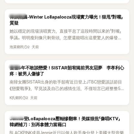
五官與清新空靈的氣質也擄獲大批粉絲。近日，她因分享一組
近況照意外掀起熱議，不是因為仙氣十足的美貌，而是藏在纖
細身材下的超狂背肌與肩膀線條，反差感十足，讓不少網友看
熱議討論
韓娛熱議-Winter Lollapalooza現場實力曝光！狠甩「對嘴」
傻直呼：「原來她身材這麼猛！」
質疑
她以穩定的現場演唱實力，直接平息了這段時間以來的「對嘴」
爭議。明明瘦到像只剩骨頭，怎麼還能唱出這麼驚人的爆發力
和音量？
2 天前
泡菜鄉民
韓星
整整5年不敢談戀愛！SISTAR韶宥揭前男友惡夢 李孝利心
疼：被男人傷慘了
南韓女團SISTAR出身的歌手韶宥近日登上JTBC戀愛談話節目
《戀愛戰爭》，罕見談及自己的感情生活，不僅坦言已經整整5
年沒有談戀愛，更首度透露空窗至今的原因，全與上一段戀情
2 天前
K氏鄉民
有關，一番真心告白讓現場來賓都相當震驚。
K-POP
Jennie登Lollapalooza壓軸慘翻車！美媒狠批「像唱KTV」
韓網補刀：別再拿體力當藉口
BLACKPINK成員Jennie近日以個人歌手身分登上美國大型音樂