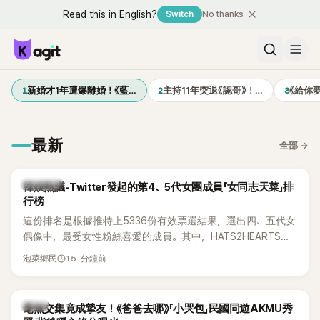
Read this in English?
Switch
No thanks
1
2
3
新婚才1年遭爆離婚！《藍…
主持11年突退《認哥》！…
《給你
最新
全部
→
熱議討論
韓娛熱議-Twitter發起的第4、5代女團成員「女同志天菜」排
行榜
這份排名是根據推特上5336份有效票選結果，選出四、五代女
偶像中，最受女性粉絲喜愛的成員。其中，HATS2HEARTS成
員包攬了前三名，展現了她們在女性社群中的高人氣。
15 分鐘前
泡菜鄉民
韓星
毫無交集竟成摯友！《爸爸去哪》「小哭包」民國同遊AKMU秀