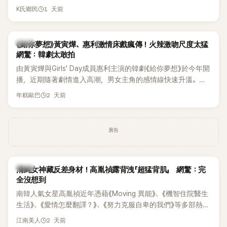
終不幸身亡，消息曝光後震驚韓網，也讓不少粉絲湧入社群平
1 天前
K氏鄉民
台哀悼。事發後，死者親友也陸續出面證實噩耗，並呼籲外界
停止揣測，盼逝者安息。
韓劇
《給你夢想》黃寅燁、惠利激情床戲瘋傳！火辣激吻尺度太猛
網驚：韓劇太敢拍
由黃寅燁與Girls' Day成員惠利主演的韓劇《給你夢想》於今年開
播，近期隨著劇情進入高潮，男女主角的感情線快速升溫。最
新播出的第8集不僅上演火辣吻戲，更接連出現床戲橋段，讓
2 天前
年糕歐巴
相關片段在網路上瘋傳，引發觀眾熱烈討論。
廣告
韓星
清純女神藏反差身材！高胤禎露背洩「超猛背肌」 網驚：完
全沒想到
南韓人氣女星高胤禎近年憑藉《Moving 異能》、《機智住院醫生
生活》、《愛情怎麼翻譯？》、《努力克服自卑的我們》等多部熱門
作品，躍升為韓劇新一代女神代表，不僅演技備受肯定，精緻
2 天前
江南美人