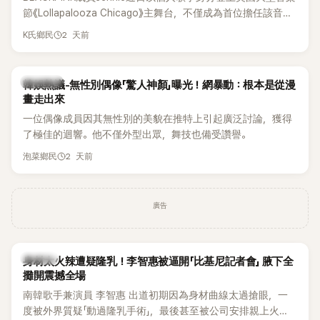
節《Lollapalooza Chicago》主舞台，不僅成為首位擔任該音樂
節Headliner（壓軸主秀）的K-POP女SOLO歌手，寫下全新紀
2 天前
K氏鄉民
錄。然而，演出結束後卻掀起兩極評價，不僅現場歌唱實力遭
部分網友質疑，就連美國當地媒體也毫不留情給出負評，甚至
形容整場演出「就像一場豪華KTV」。
熱議討論
韓娛熱議-無性別偶像「驚人神顏」曝光！網暴動：根本是從漫
畫走出來
一位偶像成員因其無性別的美貌在推特上引起廣泛討論，獲得
了極佳的迴響。他不僅外型出眾，舞技也備受讚譽。
2 天前
泡菜鄉民
廣告
K-POP
身材太火辣遭疑隆乳！李智惠被逼開「比基尼記者會」 腋下全
攤開震撼全場
南韓歌手兼演員 李智惠 出道初期因為身材曲線太過搶眼，一
度被外界質疑「動過隆乳手術」，最後甚至被公司安排親上火