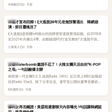
線，召開前所未見的「泳裝記者會」澄清。這場記者會後來還被
2 天前
年糕歐巴
韓國演藝圈點名為流傳至今的「三大記者會」之一。近日她在綜
藝節目中親口回憶這段「隆乳疑雲黑歷史」，話題再度被翻出來
熱議。 2日播出的 SBS 綜藝節目《我的經紀人太難搞－秘書
韓星
神童才宣布回歸！《大逃脫》8年元老無預警退出 韓網崩
鎮》，邀請同時兼顧工作與育兒的演藝圈代表「媽媽群」——李智
潰：節目靈魂沒了
惠、李賢怡、李恩亨，以第13位「My Star」身分登場，分享最真
《大逃脫》是韓國tvN推出的招牌密室逃脫實境綜藝，自2018年
實的生活日常。 節目一開始，李瑞鎮 率先與李智惠會合，兩人
至2021年共播出4季，由鄭鍾淵PD打造完整的「大逃脫宇宙
邊搭車邊聊天，氣氛輕鬆。聊到最近的新聞，李瑞鎮突然直球
（DTCU）」，憑藉燒腦劇情、電影級場景與龐大世界觀，累積
發問：「妳不是上新聞了？說妳去做整形？是人中縮短手術嗎？」
2 天前
江南美人
大批死忠粉絲，被譽為韓國最具代表性的密室逃脫綜藝之一。
一貫犀利又不留情的問法，讓現場瞬間笑成一片。對此，李智
惠也毫不閃躲，淡定接招，兩人鬥嘴默契十足。 話題接著一路
延燒到過去的爭議。李瑞鎮脫口補刀：「妳以前不是還在游泳池
K-POP
沒被Waterbomb邀請不忍了！火辣女團天后自封「K-POP
開過記者會？」直接點名她當年的風波。李智惠聽了忍不住笑
之母」 一句話酸爆主辦
說：「哥怎麼連這個都知道？」李瑞鎮則回嘴：「那時候新聞鬧那
南韓第一代女團S.E.S.成員Bada（바다）近日登上MBC綜藝節
麼大，不知道才奇怪吧。」一來一往，氣氛反而更加輕鬆。 談到
目《Radio Star》，除了分享近況，還罕見公開向夏季音樂節
當年情況，李智惠終於鬆口坦言，當時確實被質疑動過隆胸手
Waterbomb喊話，笑稱自己至今從未受邀演出，更幽默表示：
2 天前
K氏鄉民
術。她回憶：「拍了比基尼照片之後，就開始被說是不是去隆乳
「我名字就叫『Bada（海）』，Waterbomb卻沒找我，這根本只
了。」為了澄清誤會，她只好親自站出來說清楚。 李智惠進一步
是懂了皮毛。」一番話笑翻全場，也引發網友熱議。
解釋，當時隆胸手術幾乎只有「腋下切開」一種方式，「所以我就
韓星
想，既然一直說我有做，那我乾脆把腋下給大家看，證明我根
爆料女再丟鐵證！黃晸珉避妻聊天內容曝光 1句話讓韓網認