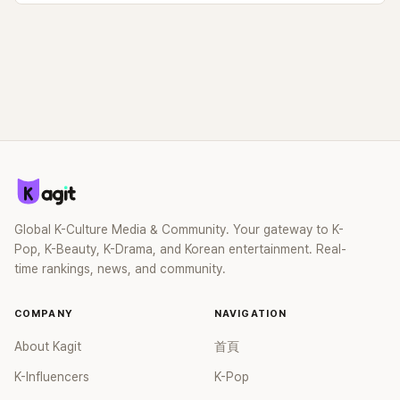
Global K-Culture Media & Community. Your gateway to K-
Pop, K-Beauty, K-Drama, and Korean entertainment. Real-
time rankings, news, and community.
COMPANY
NAVIGATION
About Kagit
首頁
K-Influencers
K-Pop