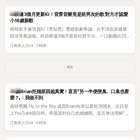
絲熱議。
韓星
IU睽違3個月更新IG！背景音樂竟是前男友的歌 對方才認愛
小18歲新歡
南韓歌手兼演員IU（李知恩）歷經新劇爭議、分手消息及健康
狀況等風波後，終於睽違3個月更新社群平台，一口氣曬出20
張近況照，讓大批粉絲又驚又喜。不過，比起照片本身，更引
19 小時前
江南美人
發熱議的是，她竟選用前男友張基河所屬樂團的歌曲作為背景
音樂，意外掀起韓網討論。
廣告
韓星
45歲Brian拒婚原因超真實！直言「另一半便便臭、口臭也要
愛？」：我做不到
南韓男團 Fly to the Sky 成員Brian向來以愛乾淨聞名，近日登
上YouTube節目時，再度談到自己的婚姻觀，直言無法理解「連
另一半的口臭、便便臭都要愛」這種說法，更大方表明自己是不
19 小時前
江南美人
婚主義者，一番超直白發言掀起熱議。