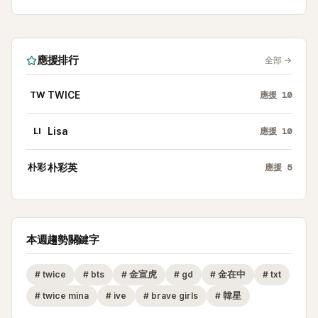
應援排行
全部
→
TW
TWICE
應援
10
LI
Lisa
應援
10
朴彩
朴彩英
應援
5
本週趨勢關鍵字
#
twice
#
bts
#
金宣虎
#
gd
#
金在中
#
txt
#
twice mina
#
ive
#
brave girls
#
韓星