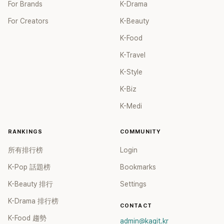
For Brands
K-Drama
For Creators
K-Beauty
K-Food
K-Travel
K-Style
K-Biz
K-Medi
RANKINGS
COMMUNITY
所有排行榜
Login
K-Pop 話題榜
Bookmarks
K-Beauty 排行
Settings
K-Drama 排行榜
CONTACT
K-Food 趨勢
admin@kagit.kr