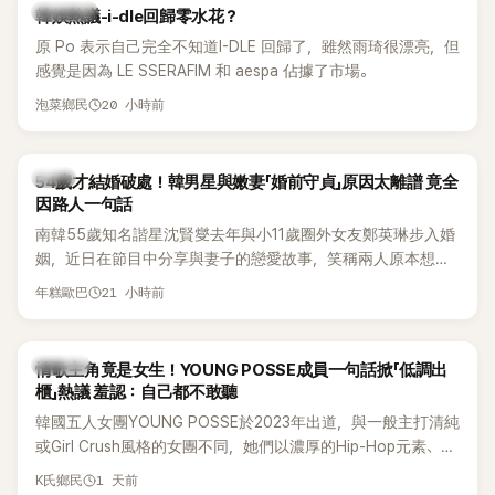
熱議討論
韓娛熱議-i-dle回歸零水花？
原 Po 表示自己完全不知道I-DLE 回歸了，雖然雨琦很漂亮，但
感覺是因為 LE SSERAFIM 和 aespa 佔據了市場。
20 小時前
泡菜鄉民
韓星
54歲才結婚破處！韓男星與嫩妻「婚前守貞」原因太離譜 竟全
因路人一句話
南韓55歲知名諧星沈賢燮去年與小11歲圈外女友鄭英琳步入婚
姻，近日在節目中分享與妻子的戀愛故事，笑稱兩人原本想享
受兩人世界，沒想到站在飯店門口時竟被路人認出，還一路替
21 小時前
年糕歐巴
他們加油打氣，讓他害羞到最後直接放棄進飯店，意外成了婚
前一直堅守「婚前守貞」的原因之一。
K-POP
情歌主角竟是女生！YOUNG POSSE成員一句話掀「低調出
櫃」熱議 羞認：自己都不敢聽
韓國五人女團YOUNG POSSE於2023年出道，與一般主打清純
或Girl Crush風格的女團不同，她們以濃厚的Hip-Hop元素、自
創Rap及成員親自參與創作為特色，MV也融入美式街頭、塗
1 天前
K氏鄉民