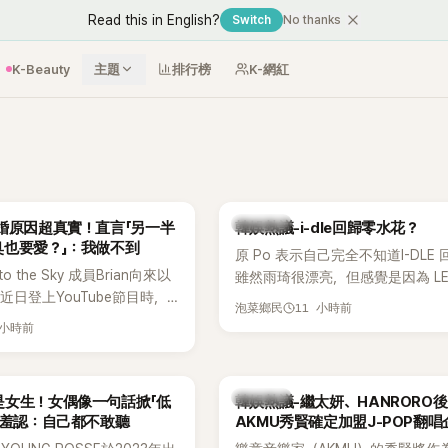
Read this in English?
Switch
No thanks
K-Beauty
主題
排行榜
K-網紅
熱議討論
婚原因超真實！直言「另一半
韓娛熱議-i-dle回歸零水花？
臭也要愛？」：我做不到
原 Po 表示自己完全不知道I-DLE
to the Sky 成員Brian向來以
雖然雨琦很漂亮，但感覺是因為 L
近日登上YouTube節目時，
SSERAFIM 和 aespa 佔據了市場
11 小時前
泡菜鄉民
的婚姻觀，直言無法理解「連
 小時前
、便便臭都要愛」這種說法，
自己是不婚主義者，一番超直
熱議。
熱議討論
是女生！女偶像一句話掀「低
韓娛熱議-繼太妍、HANRORO
 羞認：自己都不敢聽
AKMU秀賢確定加盟J-POP翻唱