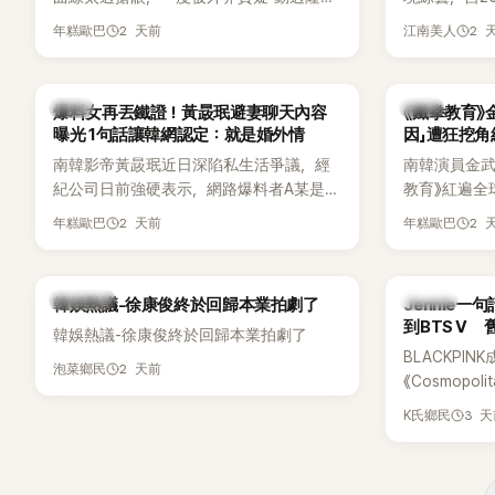
手術」，最後甚至被公司安排親上火線，召
由鄭鍾淵PD
2 天前
2 
年糕歐巴
江南美人
開前所未見的「泳裝記者會」澄清。這場記者
（DTCU）
會後來還被韓國演藝圈點名為流傳至今的
與龐大世界
「三大記者會」之一。近日她在綜藝節目中親
為韓國最具
韓星
韓星
爆料女再丟鐵證！黃晸珉避妻聊天內容
《鐵拳教育》
口回憶這段「隆乳疑雲黑歷史」，話題再度被
曝光 1句話讓韓網認定：就是婚外情
因」遭狂挖
翻出來熱議。 2日播出的 SBS 綜藝節目
南韓影帝黃晸珉近日深陷私生活爭議，經
南韓演員金武烈
《我的經紀人太難搞－秘書鎮》，邀請同時
紀公司日前強硬表示，網路爆料者A某是涉
教育》紅遍全
兼顧工作與育兒的演藝圈代表「媽媽群」
嫌長期跟蹤黃晸珉的嫌疑人，已採取法律
被爆出一段
——李智惠、李賢怡、李恩亨，以第13位
2 天前
2 
年糕歐巴
年糕歐巴
行動。不過，A某並未因此停止發聲，5日
當年差點不
「My Star」身分登場，分享最真實的生活日
再度透過社群平台公開更多內容，反駁經
男團偶像的
常。 節目一開始，李瑞鎮 率先與李智惠會
紀公司的說法，強調兩人的聯繫一直都是
合，兩人邊搭車邊聊天，氣氛輕鬆。聊到
熱議討論
K-POP
韓娛熱議-徐康俊終於回歸本業拍劇了
Jennie
「雙向互動」，並非外界所稱的單方面騷擾。
最近的新聞，李瑞鎮突然直球發問：「妳不
到BTS V
韓娛熱議-徐康俊終於回歸本業拍劇了
是上新聞了？說妳去做整形？是人中縮短
BLACKPIN
手術嗎？」一貫犀利又不留情的問法，讓現
2 天前
泡菜鄉民
《Cosmopo
場瞬間笑成一片。對此，李智惠也毫不閃
Tame Impa
躲，淡定接招，兩人鬥嘴默契十足。 話題
3 
K氏鄉民
Remix）
接著一路延燒到過去的爭議。李瑞鎮脫口
「共同朋友」
補刀：「妳以前不是還在游泳池開過記者
BTS成員V
會？」直接點名她當年的風波。李智惠聽了