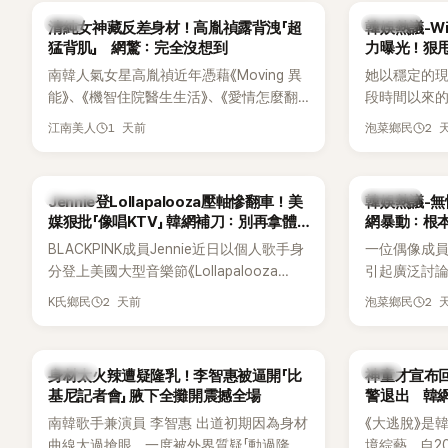
一句讓她至今仍難忘的話，也成為她點頭
親友也陸續
韓星
熱議討論
清純女神藏反差身材！高胤禎露背洩「超
韓娛熱議-Win
步入婚姻的最大理由。
止揣測，盼
猛背肌」 網驚：完全沒想到
力曝光！狠甩
南韓人氣女星高胤禎近年憑藉《Moving 異
她以穩定的
能》、《機智住院醫生生活》、《愛情怎麼翻
段時間以來的
譯？》、《努力克服自卑的我們》等多部熱門
骨頭，怎麼
1 天前
2 
江南美人
泡菜鄉民
作品，躍升為韓劇新一代女神代表，不僅
音量？
演技備受肯定，精緻五官與清新空靈的氣
質也擄獲大批粉絲。近日，她因分享一組
K-POP
熱議討論
Jennie登Lollapalooza壓軸慘翻車！美
韓娛熱議-無
近況照意外掀起熱議，不是因為仙氣十足
媒狠批「像唱KTV」 韓網補刀：別再拿體
網暴動：根
的美貌，而是藏在纖細身材下的超狂背肌
力當藉口
BLACKPINK成員Jennie近日以個人歌手身
一位偶像成
與肩膀線條，反差感十足，讓不少網友看
分登上美國大型音樂節《Lollapalooza
引起廣泛討
傻直呼：「原來她身材這麼猛！」
Chicago》主舞台，不僅成為首位擔任該音
僅外型出眾
2 天前
2 
K氏鄉民
泡菜鄉民
樂節Headliner（壓軸主秀）的K-POP女
SOLO歌手，寫下全新紀錄。然而，演出結
束後卻掀起兩極評價，不僅現場歌唱實力
K-POP
韓星
身材太火辣遭疑隆乳！李智惠被逼開「比
神童才宣布回
遭部分網友質疑，就連美國當地媒體也毫
基尼記者會」 腋下全攤開震撼全場
警退出 韓
不留情給出負評，甚至形容整場演出「就像
南韓歌手兼演員 李智惠 出道初期因為身材
《大逃脫》是
一場豪華KTV」。
曲線太過搶眼，一度被外界質疑「動過隆乳
境綜藝，自20