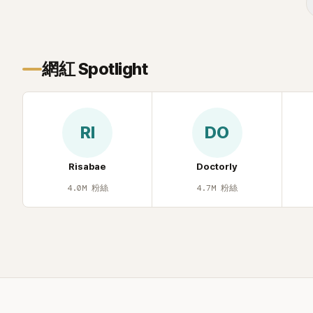
忍不住笑說：「哥怎麼連這個都知道？」李瑞
鎮則回嘴：「那時候新聞鬧那麼大，不知道
才奇怪吧。」一來一往，氣氛反而更加輕
鬆。 談到當年情況，李智惠終於鬆口坦
網紅 Spotlight
言，當時確實被質疑動過隆胸手術。她回
憶：「拍了比基尼照片之後，就開始被說是
不是去隆乳了。」為了澄清誤會，她只好親
自站出來說清楚。 李智惠進一步解釋，當
RI
DO
時隆胸手術幾乎只有「腋下切開」一種方式，
「所以我就想，既然一直說我有做，那我乾
脆把腋下給大家看，證明我根本沒動過。」
Risabae
Doctorly
一句話說完，全場瞬間炸鍋，來賓又驚又
4.0M
粉絲
4.7M
粉絲
笑。 事實上，早在 2006 年，李智惠就為
了證明自己沒有「隆乳」，真的召開了一場泳
裝記者招待會。當時她穿著比基尼站在一
排攝影機前，面對媒體擺出各種姿勢，畫
面至今仍被網友津津樂道。 這段為平息爭
議、直接公開腋下畫面自證清白的往事再
度被提起，節目現場立刻充滿驚呼聲與笑
聲，也再次讓人見識到她面對流言時「豁出