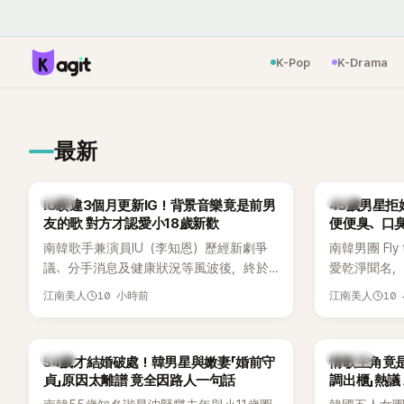
K-Pop
K-Drama
最新
韓星
韓星
IU睽違3個月更新IG！背景音樂竟是前男
45歲男星拒
友的歌 對方才認愛小18歲新歡
便便臭、口
南韓歌手兼演員IU（李知恩）歷經新劇爭
南韓男團 Fly 
議、分手消息及健康狀況等風波後，終於
愛乾淨聞名，
睽違3個月更新社群平台，一口氣曬出20
再度談到自己
10 小時前
10
江南美人
江南美人
張近況照，讓大批粉絲又驚又喜。不過，
另一半的口臭
比起照片本身，更引發熱議的是，她竟選
更大方表明
用前男友張基河所屬樂團的歌曲作為背景
白發言掀起
韓星
K-POP
54歲才結婚破處！韓男星與嫩妻「婚前守
情歌主角竟
音樂，意外掀起韓網討論。
貞」原因太離譜 竟全因路人一句話
調出櫃」熱議