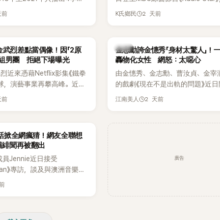
打造完整的「大逃脫宇宙
分享近況，還罕見公開向夏季音樂
天前
2 天前
K氏鄉民
」，憑藉燒腦劇情、電影級場景
Waterbomb喊話，笑稱自己至今
觀，累積大批死忠粉絲，被譽
演出，更幽默表示：「我名字就叫
代表性的密室逃脫綜藝之一。
『Bada（海）』，Waterbomb卻
韓星
金武烈差點當偶像！因「2原
金志勳誇金憓秀「身材太驚人」！
根本只是懂了皮毛。」一番話笑翻
角組男團 拒絕下場曝光
轟物化女性 網怒：太噁心
引發網友熱議。
近來憑藉Netflix影集《鐵拳
由金憓秀、金志勳、曹汝貞、金宰
球，演藝事業再攀高峰。近日
的戲劇《現在不是出軌的問題》近日
鮮為人知的出道祕辛，原來他
為宣傳新作品，四位主演一同出演
天前
2 天前
江南美人
是以演員身分出道，而是成為
YouTube節目，不料訪談中的一
一員。
意外掀起爭議。不少網友認為，他
放在金憓秀的身材，言論帶有「物化
一句話掀全網瘋猜！網友全聯想
味，引發大量批評。
 舊緋聞再被翻出
廣告
K成員Jennie近日接受
litan》專訪，談及與澳洲音樂人
la合作推出〈Dracula（JENNIE
天前
〉的幕後故事，沒想到她一句關於
的回答，竟再次引發外界對她與
緋聞的討論。