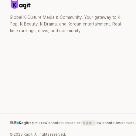
去」的直率性格。其實她過去也曾在 SBS
節目《脫掉鞋子恢單4Men》 中，親自公開
那張當年引發話題的「腋下比基尼照」，再次
Global K-Culture Media & Community. Your gateway to K-
重提這段至今仍被粉絲視為黑歷史代表作
Pop, K-Beauty, K-Drama, and Korean entertainment. Real-
的事件。 回顧李智惠的演藝路，她於
time rankings, news, and community.
1998 年以混聲團體 S#arp 成員身分出
道，該團在 2000 年代初期紅極一時，由
李智惠、徐智英兩位女成員，以及張錫
炫、Chris Kim 兩位男成員組成。不過後來
爆出長達四年的團內霸凌風波，甚至傳出
徐智英母親對李智惠言語辱罵、動手等爭
議，最終團體於 2002 年解散。 團體解散
後，李智惠轉型 solo，靠著綜藝與歌唱實
力持續活躍演藝圈。據悉，她當年能加入
S#arp，也與 李尚敏 的賞識有關。 感情方
面，李智惠於 2017 年與圈外男友結婚，
婚後育有兩個女兒，一家四口生活幸福美
滿。如今除了持續活躍於綜藝節目，她經
營的 YouTube 頻道也即將突破百萬訂閱，
服務
Kagit
kagit.kr
wishnote
wishnote.kr
wishnote.tw
wishnote
即將推出
近年內容深受網友喜愛，再度迎來事業第
二春。
©
2026
Kagit. All rights reserved.