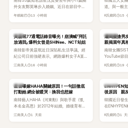
南韓55歲知名諧星沈賢燮去年與小11歲圈
韓國五人女團Y
外女友鄭英琳步入婚姻，近日在節目中分
道，與一般主打
享與妻子的戀愛故事，笑稱兩人原本想享
團不同，她們以
13 小時前
15
年糕歐巴
K氏鄉民
受兩人世界，沒想到站在飯店門口時竟被
創Rap及成
路人認出，還一路替他們加油打氣，讓他
融入美式街
害羞到最後直接放棄進飯店，意外成了婚
雖然並非出
韓星
K-POP
黃晸珉77通電話錄音曝光！崩潰喊「拜託
遭閨蜜搶男友
前一直堅守「婚前守貞」的原因之一。
的音樂風格
放過我」 爆料女曾是SHINee、NCT站姐
親揭當年真相
不少人氣，
手
南韓影帝黃晸珉近日深陷私生活爭議，經
南韓女團SI
識度的新生
紀公司日前強硬表示，網路爆料女子A某涉
YouTub
嫌長期跟蹤黃晸珉，已正式採取法律行
更首度坦承
16 小時前
19
江南美人
K氏鄉民
動。不過，A並未停止發聲，持續透過社群
友。她表示
平台公開爆料，反駁經紀公司的說法，強
同樣的事情現
調兩人一直維持雙向聯繫，並非外界所稱
不管」，直率
韓星
K-POP
星首曝嫁HAHA關鍵原因！一句話徹底
ENHYPE
的單方面騷擾。如今，韓媒《Dispatch》再
打動她 網全被暖哭：換我也想嫁
後原因 親
曝光雙方77通電話的錄音內容，而A也首
南韓藝人HAHA（河東勳）與歌手星（별，
韓國近日發
度承認自己過去曾是SHINee、NCT等偶像
本名金高恩）於2012年結婚，婚後育有兩
在ENHYP
團體的「站姐」，事件持續延燒。
子一女，一家五口生活幸福美滿，也是韓
粉絲，日前在
1 天前
1 
江南美人
K氏鄉民
國演藝圈公認的模範夫妻。近日，星首度
不幸身亡，
公開當年決定嫁給HAHA的關鍵原因，竟是
少粉絲湧入