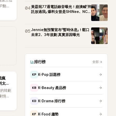
為第三位
OP翻唱
黃晸珉77通電話錄音曝光！崩潰喊「拜
04
賢已獲
託放過我」 爆料女曾是SHINee、NCT
站姐
近期完
Jennie無預警宣布「暫時休息」！鬆口
05
未來2、3年規劃 真實原因曝光
排行榜
全部
→
KP
K-Pop 話題榜
戲瘋
劇太敢
KB
K-Beauty 產品榜
演的韓劇
劇情進
KD
K-Drama 排行榜
溫。最
，更接連
上瘋
KF
K-Food 趨勢