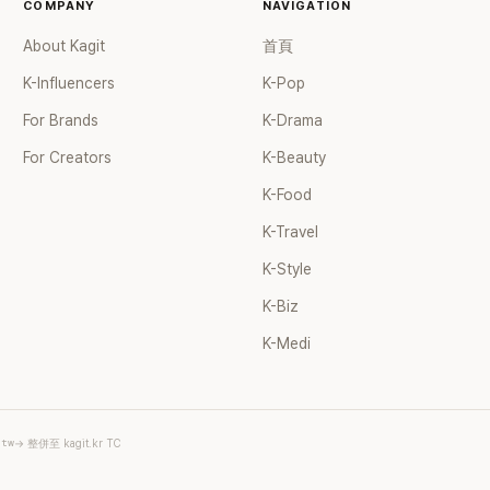
COMPANY
NAVIGATION
About Kagit
首頁
K-Influencers
K-Pop
For Brands
K-Drama
For Creators
K-Beauty
K-Food
K-Travel
K-Style
K-Biz
K-Medi
.tw
→ 整併至 kagit.kr TC