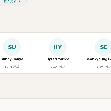
載入更多 →
SU
HY
SE
Sunny Dahye
Hyram Yarbro
Seonkyoung L
1.7M
粉絲
5.1M
粉絲
2.9M
粉