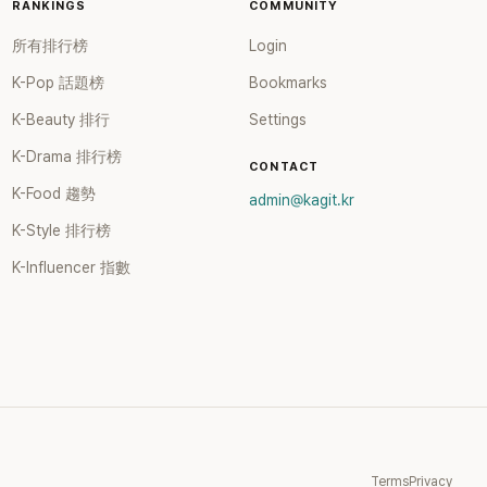
RANKINGS
COMMUNITY
所有排行榜
Login
K-Pop 話題榜
Bookmarks
K-Beauty 排行
Settings
K-Drama 排行榜
CONTACT
K-Food 趨勢
admin@kagit.kr
K-Style 排行榜
K-Influencer 指數
Terms
Privacy