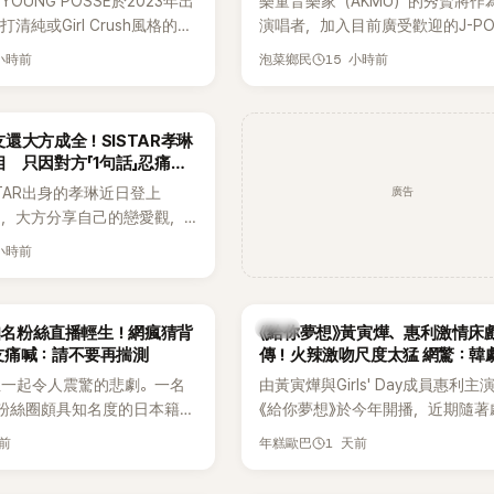
OUNG POSSE於2023年出
樂童音樂家（AKMU）的秀賢將作
清純或Girl Crush風格的女
演唱者，加入目前廣受歡迎的J-P
濃厚的Hip-Hop元素、自
企劃。繼太妍和Hanroro之後，秀
 小時前
15 小時前
泡菜鄉民
員親自參與創作為特色，MV也
選為第三首翻唱歌曲的主唱，並於
頭、塗鴉、滑板等文化元素。
成錄音。
身四大經紀公司，仍憑藉鮮明
還大方成全！SISTAR孝琳
，在海外尤其是歐美市場累積
 只因對方「1句話」忍痛放
逐漸成為第五代女團中極具辨
廣告
STAR出身的孝琳近日登上
代代表之一。
e節目，大方分享自己的戀愛觀，
過去曾遭最好的朋友搶走男
 小時前
，當時選擇瀟灑放手，但如果
在再發生，「我絕對不會坐視
發言掀起熱議。
韓劇
N知名粉絲直播輕生！網瘋猜背
《給你夢想》黃寅燁、惠利激情床
友痛喊：請不要再揣測
傳！火辣激吻尺度太猛 網驚：韓
拍
生一起令人震驚的悲劇。一名
由黃寅燁與Girls' Day成員惠利主
EN粉絲圈頗具知名度的日本籍女
《給你夢想》於今年開播，近期隨著
TikTok直播期間輕生，最終
入高潮，男女主角的感情線快速升
天前
1 天前
年糕歐巴
消息曝光後震驚韓網，也讓不
新播出的第8集不僅上演火辣吻戲
社群平台哀悼。事發後，死者
出現床戲橋段，讓相關片段在網路