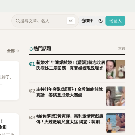
搜尋文章、名人…
登入
⌘K
繁中
熱門話題
本週
全部
→
新婚才1年遭爆離婚！《藍調》韓志旼唐
01
氏症姊二度回應 真實婚姻現況曝光
 回歸了，
E
主持11年突退《認哥》！金希澈終於說
02
。
真話 姜鎬童成最大關鍵
《給你夢想》黃寅燁、惠利激情床戲瘋
03
後！
傳！火辣激吻尺度太猛 網驚：韓劇太
企劃
敢拍