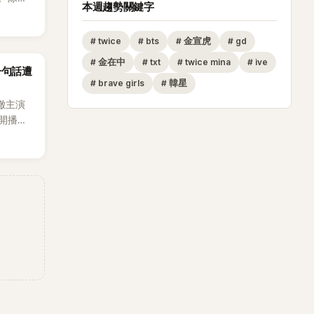
本週趨勢關鍵字
節
從未受邀
#
twice
#
bts
#
金宣虎
#
gd
沒找我，這
#
金在中
#
txt
#
twice mina
#
ive
一句話遭
全場，也
#
brave girls
#
韓星
澈主演
開播，
段發言卻
將焦點
女性」意