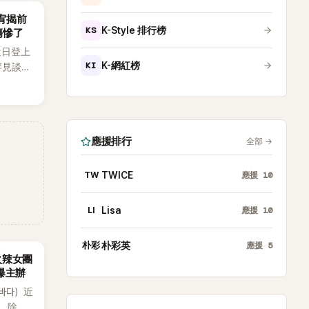
韶宥揭前
KS
K-Style 排行榜
傷慘了
近日登上
KI
K-網紅榜
罕見談及
整5年沒
原因，
白讓現
應援排行
全部
→
TW
TWICE
應援
10
LI
Lisa
應援
10
朴彩
朴彩英
應援
5
火辣女團
酸爆主辦
（바다）近
》，除了