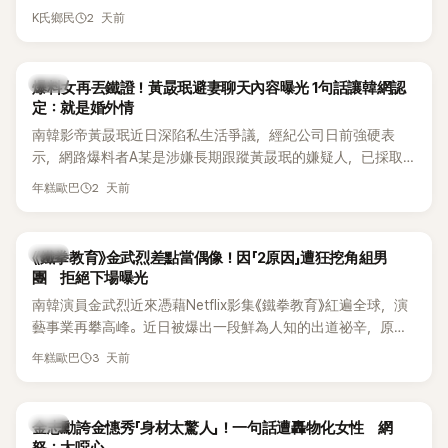
Waterbomb喊話，笑稱自己至今從未受邀演出，更幽默表示：
想，既然一直說我有做，那我乾脆把腋下給大家看，證明我根
2 天前
K氏鄉民
「我名字就叫『Bada（海）』，Waterbomb卻沒找我，這根本只
本沒動過。」一句話說完，全場瞬間炸鍋，來賓又驚又笑。 事實
是懂了皮毛。」一番話笑翻全場，也引發網友熱議。
上，早在 2006 年，李智惠就為了證明自己沒有「隆乳」，真的
召開了一場泳裝記者招待會。當時她穿著比基尼站在一排攝影
韓星
爆料女再丟鐵證！黃晸珉避妻聊天內容曝光 1句話讓韓網認
機前，面對媒體擺出各種姿勢，畫面至今仍被網友津津樂道。
定：就是婚外情
這段為平息爭議、直接公開腋下畫面自證清白的往事再度被提
南韓影帝黃晸珉近日深陷私生活爭議，經紀公司日前強硬表
起，節目現場立刻充滿驚呼聲與笑聲，也再次讓人見識到她面
示，網路爆料者A某是涉嫌長期跟蹤黃晸珉的嫌疑人，已採取
對流言時「豁出去」的直率性格。其實她過去也曾在 SBS 節目
法律行動。不過，A某並未因此停止發聲，5日再度透過社群平
《脫掉鞋子恢單4Men》 中，親自公開那張當年引發話題的「腋下
2 天前
年糕歐巴
台公開更多內容，反駁經紀公司的說法，強調兩人的聯繫一直
比基尼照」，再次重提這段至今仍被粉絲視為黑歷史代表作的事
都是「雙向互動」，並非外界所稱的單方面騷擾。
件。 回顧李智惠的演藝路，她於 1998 年以混聲團體 S#arp 成
員身分出道，該團在 2000 年代初期紅極一時，由李智惠、徐
韓星
《鐵拳教育》金武烈差點當偶像！因「2原因」遭狂挖角組男
智英兩位女成員，以及張錫炫、Chris Kim 兩位男成員組成。不
團 拒絕下場曝光
過後來爆出長達四年的團內霸凌風波，甚至傳出徐智英母親對
南韓演員金武烈近來憑藉Netflix影集《鐵拳教育》紅遍全球，演
李智惠言語辱罵、動手等爭議，最終團體於 2002 年解散。 團
藝事業再攀高峰。近日被爆出一段鮮為人知的出道祕辛，原來
體解散後，李智惠轉型 solo，靠著綜藝與歌唱實力持續活躍演
他當年差點不是以演員身分出道，而是成為男團偶像的一員。
3 天前
年糕歐巴
藝圈。據悉，她當年能加入 S#arp，也與 李尚敏 的賞識有關。
感情方面，李智惠於 2017 年與圈外男友結婚，婚後育有兩個
女兒，一家四口生活幸福美滿。如今除了持續活躍於綜藝節
韓星
金志勳誇金憓秀「身材太驚人」！一句話遭轟物化女性 網
目，她經營的 YouTube 頻道也即將突破百萬訂閱，近年內容深