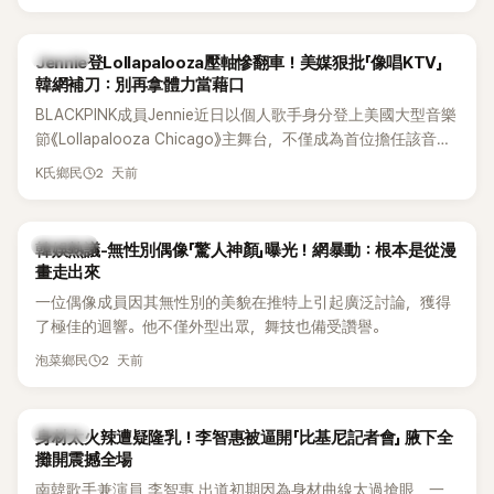
有關，一番真心告白讓現場來賓都相當震驚。
K-POP
Jennie登Lollapalooza壓軸慘翻車！美媒狠批「像唱KTV」
韓網補刀：別再拿體力當藉口
BLACKPINK成員Jennie近日以個人歌手身分登上美國大型音樂
節《Lollapalooza Chicago》主舞台，不僅成為首位擔任該音樂
節Headliner（壓軸主秀）的K-POP女SOLO歌手，寫下全新紀
2 天前
K氏鄉民
錄。然而，演出結束後卻掀起兩極評價，不僅現場歌唱實力遭
部分網友質疑，就連美國當地媒體也毫不留情給出負評，甚至
形容整場演出「就像一場豪華KTV」。
熱議討論
韓娛熱議-無性別偶像「驚人神顏」曝光！網暴動：根本是從漫
畫走出來
一位偶像成員因其無性別的美貌在推特上引起廣泛討論，獲得
了極佳的迴響。他不僅外型出眾，舞技也備受讚譽。
2 天前
泡菜鄉民
K-POP
身材太火辣遭疑隆乳！李智惠被逼開「比基尼記者會」 腋下全
攤開震撼全場
南韓歌手兼演員 李智惠 出道初期因為身材曲線太過搶眼，一