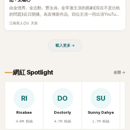
怒：太噁心
受網友喜愛，再度迎來事業第二春。
由金憓秀、金志勳、曹汝貞、金宰澈主演的戲劇《現在不是出軌
的問題》近日開播，為宣傳新作品，四位主演一同出演YouTube
節目，不料訪談中的一段發言卻意外掀起爭議。不少網友認
3 天前
江南美人
為，他將焦點放在金憓秀的身材，言論帶有「物化女性」意味，
引發大量批評。
載入更多 →
網紅 Spotlight
全部
→
RI
DO
SU
Risabae
Doctorly
Sunny Dahye
H
4.0M
粉絲
4.7M
粉絲
1.7M
粉絲