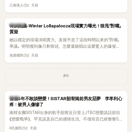
作品，躍升為韓劇新一代女神代表，不僅演技備受肯定，精緻
2 天前
江南美人
五官與清新空靈的氣質也擄獲大批粉絲。近日，她因分享一組
近況照意外掀起熱議，不是因為仙氣十足的美貌，而是藏在纖
細身材下的超狂背肌與肩膀線條，反差感十足，讓不少網友看
熱議討論
韓娛熱議-Winter Lollapalooza現場實力曝光！狠甩「對嘴」
傻直呼：「原來她身材這麼猛！」
質疑
她以穩定的現場演唱實力，直接平息了這段時間以來的「對嘴」
爭議。明明瘦到像只剩骨頭，怎麼還能唱出這麼驚人的爆發力
和音量？
2 天前
泡菜鄉民
廣告
韓星
整整5年不敢談戀愛！SISTAR韶宥揭前男友惡夢 李孝利心
疼：被男人傷慘了
南韓女團SISTAR出身的歌手韶宥近日登上JTBC戀愛談話節目
《戀愛戰爭》，罕見談及自己的感情生活，不僅坦言已經整整5
年沒有談戀愛，更首度透露空窗至今的原因，全與上一段戀情
2 天前
K氏鄉民