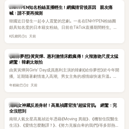
K-POP
ENHYPEN知名粉絲直播輕生！網瘋猜背後原因 親友痛
喊：請不要再揣測
韓國近日發生一起令人震驚的悲劇。一名在ENHYPEN粉絲圈
頗具知名度的日本籍女粉絲，日前在TikTok直播期間輕生，最
終不幸身亡，消息曝光後震驚韓網，也讓不少粉絲湧入社群平
1 天前
K氏鄉民
台哀悼。事發後，死者親友也陸續出面證實噩耗，並呼籲外界
停止揣測，盼逝者安息。
韓劇
《給你夢想》黃寅燁、惠利激情床戲瘋傳！火辣激吻尺度太猛
網驚：韓劇太敢拍
由黃寅燁與Girls' Day成員惠利主演的韓劇《給你夢想》於今年開
播，近期隨著劇情進入高潮，男女主角的感情線快速升溫。最
新播出的第8集不僅上演火辣吻戲，更接連出現床戲橋段，讓
2 天前
年糕歐巴
相關片段在網路上瘋傳，引發觀眾熱烈討論。
韓星
清純女神藏反差身材！高胤禎露背洩「超猛背肌」 網驚：完
全沒想到
南韓人氣女星高胤禎近年憑藉《Moving 異能》、《機智住院醫生
生活》、《愛情怎麼翻譯？》、《努力克服自卑的我們》等多部熱門