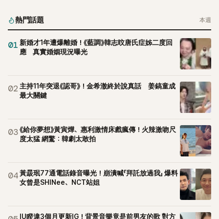
熱門話題
本週
新婚才1年遭爆離婚！《藍調》韓志旼唐氏症姊二度回
01
應 真實婚姻現況曝光
主持11年突退《認哥》！金希澈終於說真話 姜鎬童成
02
最大關鍵
《給你夢想》黃寅燁、惠利激情床戲瘋傳！火辣激吻尺
03
度太猛 網驚：韓劇太敢拍
黃晸珉77通電話錄音曝光！崩潰喊「拜託放過我」 爆料
04
女曾是SHINee、NCT站姐
IU睽違3個月更新IG！背景音樂竟是前男友的歌 對方