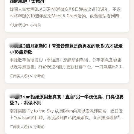
韓網罵翻：太敷衍
韓國人氣女團BLACKPINK將於8月8日迎來出道10週年，不過
即將舉辦的10週年紀念Meet & Greet活動，依舊無法看到四人
合體。根據韓媒《MyDaily》7日報導，當天將由Jisoo（智秀）、
2 小時前
K氏鄉民
Rosé與Jennie出席，Lisa則因行程安排確定缺席，再度引發粉
絲熱議。
韓星
IU睽違3個月更新IG！背景音樂竟是前男友的歌 對方才認愛
小18歲新歡
南韓歌手兼演員IU（李知恩）歷經新劇爭議、分手消息及健康
狀況等風波後，終於睽違3個月更新社群平台，一口氣曬出20
張近況照，讓大批粉絲又驚又喜。不過，比起照片本身，更引
15 小時前
江南美人
發熱議的是，她竟選用前男友張基河所屬樂團的歌曲作為背景
音樂，意外掀起韓網討論。
韓星
45歲Brian拒婚原因超真實！直言「另一半便便臭、口臭也要
愛？」：我做不到
南韓男團 Fly to the Sky 成員Brian向來以愛乾淨聞名，近日登
上YouTube節目時，再度談到自己的婚姻觀，直言無法理解「連
另一半的口臭、便便臭都要愛」這種說法，更大方表明自己是不
15 小時前
江南美人
婚主義者，一番超直白發言掀起熱議。