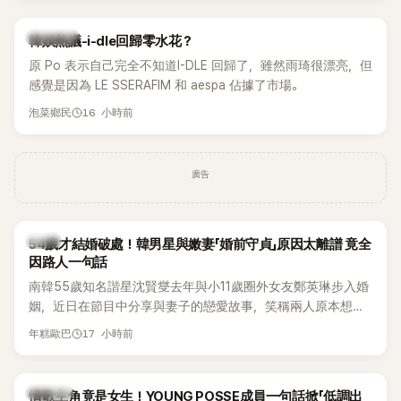
熱議討論
韓娛熱議-i-dle回歸零水花？
原 Po 表示自己完全不知道I-DLE 回歸了，雖然雨琦很漂亮，但
感覺是因為 LE SSERAFIM 和 aespa 佔據了市場。
16 小時前
泡菜鄉民
廣告
韓星
54歲才結婚破處！韓男星與嫩妻「婚前守貞」原因太離譜 竟全
因路人一句話
南韓55歲知名諧星沈賢燮去年與小11歲圈外女友鄭英琳步入婚
姻，近日在節目中分享與妻子的戀愛故事，笑稱兩人原本想享
受兩人世界，沒想到站在飯店門口時竟被路人認出，還一路替
17 小時前
年糕歐巴
他們加油打氣，讓他害羞到最後直接放棄進飯店，意外成了婚
前一直堅守「婚前守貞」的原因之一。
K-POP
情歌主角竟是女生！YOUNG POSSE成員一句話掀「低調出