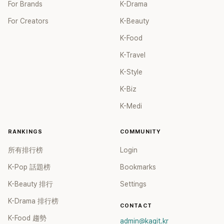
For Brands
K-Drama
For Creators
K-Beauty
K-Food
K-Travel
K-Style
K-Biz
K-Medi
RANKINGS
COMMUNITY
所有排行榜
Login
K-Pop 話題榜
Bookmarks
K-Beauty 排行
Settings
K-Drama 排行榜
CONTACT
K-Food 趨勢
admin@kagit.kr