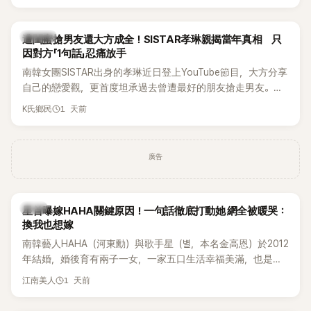
駁經紀公司的說法，強調兩人一直維持雙向聯繫，並非外界所
稱的單方面騷擾。如今，韓媒《Dispatch》再曝光雙方77通電話
的錄音內容，而A也首度承認自己過去曾是SHINee、NCT等偶
K-POP
遭閨蜜搶男友還大方成全！SISTAR孝琳親揭當年真相 只
像團體的「站姐」，事件持續延燒。
因對方「1句話」忍痛放手
南韓女團SISTAR出身的孝琳近日登上YouTube節目，大方分享
自己的戀愛觀，更首度坦承過去曾遭最好的朋友搶走男友。她
表示，當時選擇瀟灑放手，但如果同樣的事情現在再發生，「我
1 天前
K氏鄉民
絕對不會坐視不管」，直率發言掀起熱議。
廣告
韓星
星首曝嫁HAHA關鍵原因！一句話徹底打動她 網全被暖哭：
換我也想嫁
南韓藝人HAHA（河東勳）與歌手星（별，本名金高恩）於2012
年結婚，婚後育有兩子一女，一家五口生活幸福美滿，也是韓
國演藝圈公認的模範夫妻。近日，星首度公開當年決定嫁給
1 天前
江南美人
HAHA的關鍵原因，竟是一句讓她至今仍難忘的話，也成為她
點頭步入婚姻的最大理由。