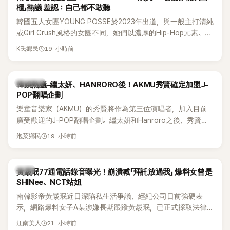
櫃」熱議 羞認：自己都不敢聽
韓國五人女團YOUNG POSSE於2023年出道，與一般主打清純
或Girl Crush風格的女團不同，她們以濃厚的Hip-Hop元素、自
創Rap及成員親自參與創作為特色，MV也融入美式街頭、塗
19 小時前
K氏鄉民
鴉、滑板等文化元素。雖然並非出身四大經紀公司，仍憑藉鮮
明的音樂風格，在海外尤其是歐美市場累積不少人氣，逐漸成
為第五代女團中極具辨識度的新生代代表之一。
熱議討論
韓娛熱議-繼太妍、HANRORO後！AKMU秀賢確定加盟J-
POP翻唱企劃
樂童音樂家（AKMU）的秀賢將作為第三位演唱者，加入目前
廣受歡迎的J-POP翻唱企劃。繼太妍和Hanroro之後，秀賢已
獲選為第三首翻唱歌曲的主唱，並於近期完成錄音。
19 小時前
泡菜鄉民
韓星
黃晸珉77通電話錄音曝光！崩潰喊「拜託放過我」 爆料女曾是
SHINee、NCT站姐
南韓影帝黃晸珉近日深陷私生活爭議，經紀公司日前強硬表
示，網路爆料女子A某涉嫌長期跟蹤黃晸珉，已正式採取法律
行動。不過，A並未停止發聲，持續透過社群平台公開爆料，反
21 小時前
江南美人