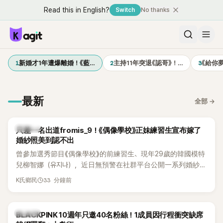
Read this in English?
Switch
No thanks
1
2
3
新婚才1年遭爆離婚！《藍…
主持11年突退《認哥》！…
《給你
最新
全部
→
K-POP
只差一名出道fromis_9！《偶像學校》正妹練習生宣布嫁了
婚紗照美到認不出
曾參加選秀節目《偶像學校》的前練習生、現年29歲的韓國模特
兒柳智娜（유지나），近日無預警在社群平台公開一系列婚紗
照，親自宣布即將步入婚姻，消息曝光後讓不少曾追看節目的
33 分鐘前
K氏鄉民
粉絲又驚又喜，紛紛送上祝福。
K-POP
BLACKPINK 10週年只邀40名粉絲！1成員因行程衝突缺席