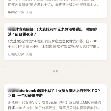
度被外界質疑「動過隆乳手術」，最後甚至被公司安排親上火
線，召開前所未見的「泳裝記者會」澄清。這場記者會後來還被
2 天前
年糕歐巴
韓國演藝圈點名為流傳至今的「三大記者會」之一。近日她在綜
藝節目中親口回憶這段「隆乳疑雲黑歷史」，話題再度被翻出來
熱議。 2日播出的 SBS 綜藝節目《我的經紀人太難搞－秘書
韓星
神童才宣布回歸！《大逃脫》8年元老無預警退出 韓網崩
鎮》，邀請同時兼顧工作與育兒的演藝圈代表「媽媽群」——李智
潰：節目靈魂沒了
惠、李賢怡、李恩亨，以第13位「My Star」身分登場，分享最真
《大逃脫》是韓國tvN推出的招牌密室逃脫實境綜藝，自2018年
實的生活日常。 節目一開始，李瑞鎮 率先與李智惠會合，兩人
至2021年共播出4季，由鄭鍾淵PD打造完整的「大逃脫宇宙
邊搭車邊聊天，氣氛輕鬆。聊到最近的新聞，李瑞鎮突然直球
（DTCU）」，憑藉燒腦劇情、電影級場景與龐大世界觀，累積
發問：「妳不是上新聞了？說妳去做整形？是人中縮短手術嗎？」
2 天前
江南美人
大批死忠粉絲，被譽為韓國最具代表性的密室逃脫綜藝之一。
一貫犀利又不留情的問法，讓現場瞬間笑成一片。對此，李智
惠也毫不閃躲，淡定接招，兩人鬥嘴默契十足。 話題接著一路
延燒到過去的爭議。李瑞鎮脫口補刀：「妳以前不是還在游泳池
廣告
開過記者會？」直接點名她當年的風波。李智惠聽了忍不住笑
說：「哥怎麼連這個都知道？」李瑞鎮則回嘴：「那時候新聞鬧那
麼大，不知道才奇怪吧。」一來一往，氣氛反而更加輕鬆。 談到
K-POP
沒被Waterbomb邀請不忍了！火辣女團天后自封「K-POP
當年情況，李智惠終於鬆口坦言，當時確實被質疑動過隆胸手
之母」 一句話酸爆主辦
術。她回憶：「拍了比基尼照片之後，就開始被說是不是去隆乳
南韓第一代女團S.E.S.成員Bada（바다）近日登上MBC綜藝節
了。」為了澄清誤會，她只好親自站出來說清楚。 李智惠進一步
目《Radio Star》，除了分享近況，還罕見公開向夏季音樂節
解釋，當時隆胸手術幾乎只有「腋下切開」一種方式，「所以我就