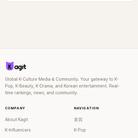
Global K-Culture Media & Community. Your gateway to K-
Pop, K-Beauty, K-Drama, and Korean entertainment. Real-
time rankings, news, and community.
COMPANY
NAVIGATION
About Kagit
首頁
K-Influencers
K-Pop