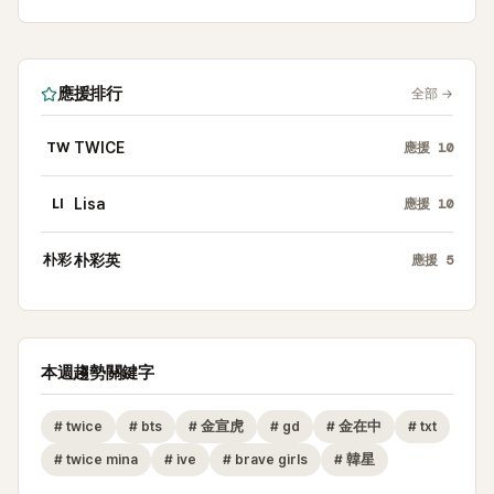
應援排行
全部
→
TW
TWICE
應援
10
LI
Lisa
應援
10
朴彩
朴彩英
應援
5
本週趨勢關鍵字
#
twice
#
bts
#
金宣虎
#
gd
#
金在中
#
txt
#
twice mina
#
ive
#
brave girls
#
韓星