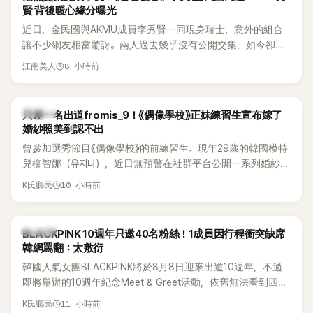
賢 背後暖心緣分曝光
近日，金民國與AKMU成員李秀賢一同現身瑞士，意外的組合
讓不少網友相當驚訝。兩人過去幾乎沒有公開交集，如今卻一
起踏上瑞士之旅，也讓粉絲紛紛好奇：「他們到底是怎麼認識
8 小時前
江南美人
的？」
K-POP
只差一名出道fromis_9！《偶像學校》正妹練習生宣布嫁了
婚紗照美到認不出
曾參加選秀節目《偶像學校》的前練習生、現年29歲的韓國模特
兒柳智娜（유지나），近日無預警在社群平台公開一系列婚紗
照，親自宣布即將步入婚姻，消息曝光後讓不少曾追看節目的
10 小時前
K氏鄉民
粉絲又驚又喜，紛紛送上祝福。
K-POP
BLACKPINK 10週年只邀40名粉絲！1成員因行程衝突缺席
韓網罵翻：太敷衍
韓國人氣女團BLACKPINK將於8月8日迎來出道10週年，不過
即將舉辦的10週年紀念Meet & Greet活動，依舊無法看到四人
合體。根據韓媒《MyDaily》7日報導，當天將由Jisoo（智秀）、
11 小時前
K氏鄉民