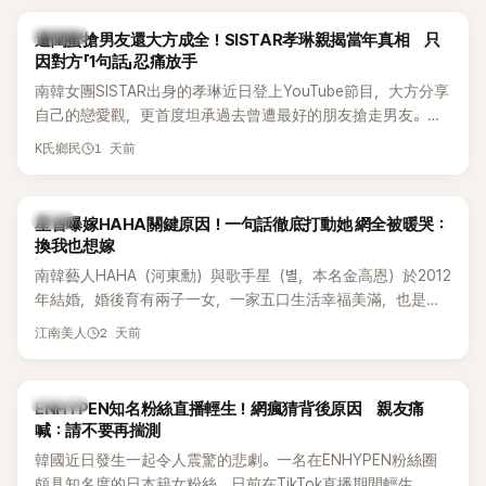
稱的單方面騷擾。如今，韓媒《Dispatch》再曝光雙方77通電話
的錄音內容，而A也首度承認自己過去曾是SHINee、NCT等偶
K-POP
遭閨蜜搶男友還大方成全！SISTAR孝琳親揭當年真相 只
像團體的「站姐」，事件持續延燒。
因對方「1句話」忍痛放手
南韓女團SISTAR出身的孝琳近日登上YouTube節目，大方分享
自己的戀愛觀，更首度坦承過去曾遭最好的朋友搶走男友。她
表示，當時選擇瀟灑放手，但如果同樣的事情現在再發生，「我
1 天前
K氏鄉民
絕對不會坐視不管」，直率發言掀起熱議。
韓星
星首曝嫁HAHA關鍵原因！一句話徹底打動她 網全被暖哭：
換我也想嫁
南韓藝人HAHA（河東勳）與歌手星（별，本名金高恩）於2012
年結婚，婚後育有兩子一女，一家五口生活幸福美滿，也是韓
國演藝圈公認的模範夫妻。近日，星首度公開當年決定嫁給
2 天前
江南美人
HAHA的關鍵原因，竟是一句讓她至今仍難忘的話，也成為她
點頭步入婚姻的最大理由。
K-POP
ENHYPEN知名粉絲直播輕生！網瘋猜背後原因 親友痛
喊：請不要再揣測
韓國近日發生一起令人震驚的悲劇。一名在ENHYPEN粉絲圈
頗具知名度的日本籍女粉絲，日前在TikTok直播期間輕生，最