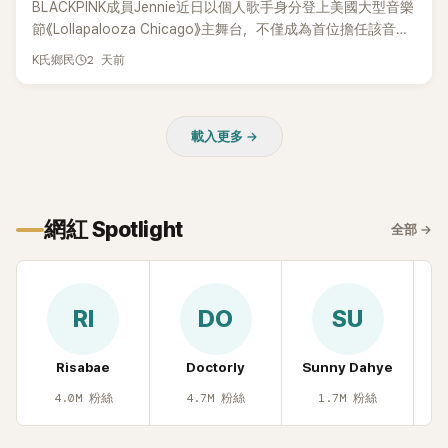
BLACKPINK成員Jennie近日以個人歌手身分登上美國大型音樂
節《Lollapalooza Chicago》主舞台，不僅成為首位擔任該音樂
節Headliner（壓軸主秀）的K-POP女SOLO歌手，寫下全新紀
2 天前
K氏鄉民
錄。然而，演出結束後卻掀起兩極評價，不僅現場歌唱實力遭
部分網友質疑，就連美國當地媒體也毫不留情給出負評，甚至
形容整場演出「就像一場豪華KTV」。
載入更多 →
網紅 Spotlight
全部
→
RI
DO
SU
Risabae
Doctorly
Sunny Dahye
H
4.0M
粉絲
4.7M
粉絲
1.7M
粉絲