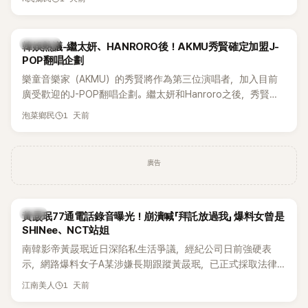
鴉、滑板等文化元素。雖然並非出身四大經紀公司，仍憑藉鮮
明的音樂風格，在海外尤其是歐美市場累積不少人氣，逐漸成
為第五代女團中極具辨識度的新生代代表之一。
熱議討論
韓娛熱議-繼太妍、HANRORO後！AKMU秀賢確定加盟J-
POP翻唱企劃
樂童音樂家（AKMU）的秀賢將作為第三位演唱者，加入目前
廣受歡迎的J-POP翻唱企劃。繼太妍和Hanroro之後，秀賢已
獲選為第三首翻唱歌曲的主唱，並於近期完成錄音。
1 天前
泡菜鄉民
廣告
韓星
黃晸珉77通電話錄音曝光！崩潰喊「拜託放過我」 爆料女曾是
SHINee、NCT站姐
南韓影帝黃晸珉近日深陷私生活爭議，經紀公司日前強硬表
示，網路爆料女子A某涉嫌長期跟蹤黃晸珉，已正式採取法律
行動。不過，A並未停止發聲，持續透過社群平台公開爆料，反
1 天前
江南美人
駁經紀公司的說法，強調兩人一直維持雙向聯繫，並非外界所