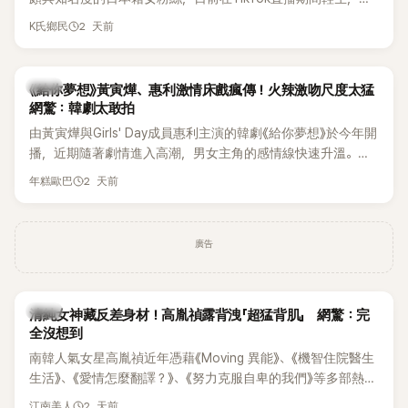
終不幸身亡，消息曝光後震驚韓網，也讓不少粉絲湧入社群平
2 天前
K氏鄉民
台哀悼。事發後，死者親友也陸續出面證實噩耗，並呼籲外界
停止揣測，盼逝者安息。
韓劇
《給你夢想》黃寅燁、惠利激情床戲瘋傳！火辣激吻尺度太猛
網驚：韓劇太敢拍
由黃寅燁與Girls' Day成員惠利主演的韓劇《給你夢想》於今年開
播，近期隨著劇情進入高潮，男女主角的感情線快速升溫。最
新播出的第8集不僅上演火辣吻戲，更接連出現床戲橋段，讓
2 天前
年糕歐巴
相關片段在網路上瘋傳，引發觀眾熱烈討論。
廣告
韓星
清純女神藏反差身材！高胤禎露背洩「超猛背肌」 網驚：完
全沒想到
南韓人氣女星高胤禎近年憑藉《Moving 異能》、《機智住院醫生
生活》、《愛情怎麼翻譯？》、《努力克服自卑的我們》等多部熱門
作品，躍升為韓劇新一代女神代表，不僅演技備受肯定，精緻
2 天前
江南美人