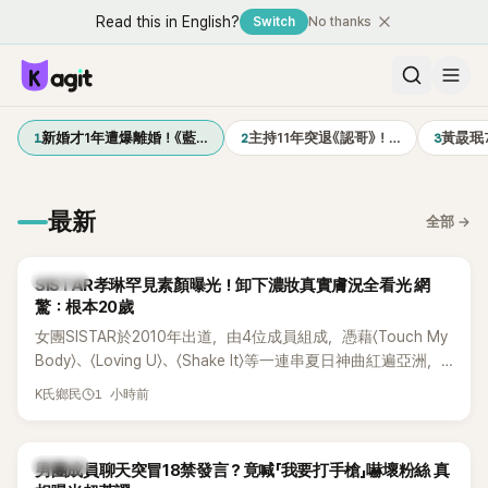
Read this in English?
Switch
No thanks
1
2
3
新婚才1年遭爆離婚！《藍…
主持11年突退《認哥》！…
黃晸珉
最新
全部
→
K-POP
SISTAR孝琳罕見素顏曝光！卸下濃妝真實膚況全看光 網
驚：根本20歲
女團SISTAR於2010年出道，由4位成員組成，憑藉〈Touch My
Body〉、〈Loving U〉、〈Shake It〉等一連串夏日神曲紅遍亞洲，
獲封「夏日女王」。不過，團體在出道滿7年後宣布解散，成員各
1 小時前
K氏鄉民
自投入個人演藝事業。向來以性感火辣形象和強大舞台氣場著
稱的孝琳，近日在社群分享與「排球女王」金軟景聚餐的日常，
不僅展現兩人多年不變的好交情，她幾乎素顏入鏡的真實模
K-POP
男團成員聊天突冒18禁發言？竟喊「我要打手槍」嚇壞粉絲 真
樣，也意外掀起網友熱議。