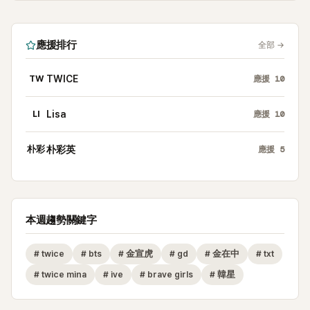
應援排行
全部
→
TW
TWICE
應援
10
LI
Lisa
應援
10
朴彩
朴彩英
應援
5
本週趨勢關鍵字
#
twice
#
bts
#
金宣虎
#
gd
#
金在中
#
txt
#
twice mina
#
ive
#
brave girls
#
韓星