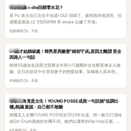
熱議討論
韓娛熱議-i-dle回歸零水花？
原 Po 表示自己完全不知道I-DLE 回歸了，雖然雨琦很漂亮，但
感覺是因為 LE SSERAFIM 和 aespa 佔據了市場。
1 天前
泡菜鄉民
韓星
54歲才結婚破處！韓男星與嫩妻「婚前守貞」原因太離譜 竟全
因路人一句話
南韓55歲知名諧星沈賢燮去年與小11歲圈外女友鄭英琳步入婚
姻，近日在節目中分享與妻子的戀愛故事，笑稱兩人原本想享
受兩人世界，沒想到站在飯店門口時竟被路人認出，還一路替
1 天前
年糕歐巴
他們加油打氣，讓他害羞到最後直接放棄進飯店，意外成了婚
前一直堅守「婚前守貞」的原因之一。
K-POP
情歌主角竟是女生！YOUNG POSSE成員一句話掀「低調出
櫃」熱議 羞認：自己都不敢聽
韓國五人女團YOUNG POSSE於2023年出道，與一般主打清純
或Girl Crush風格的女團不同，她們以濃厚的Hip-Hop元素、自
創Rap及成員親自參與創作為特色，MV也融入美式街頭、塗
1 天前
K氏鄉民