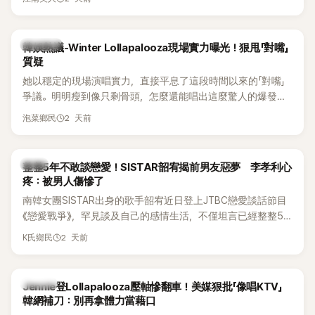
五官與清新空靈的氣質也擄獲大批粉絲。近日，她因分享一組
近況照意外掀起熱議，不是因為仙氣十足的美貌，而是藏在纖
細身材下的超狂背肌與肩膀線條，反差感十足，讓不少網友看
熱議討論
韓娛熱議-Winter Lollapalooza現場實力曝光！狠甩「對嘴」
傻直呼：「原來她身材這麼猛！」
質疑
她以穩定的現場演唱實力，直接平息了這段時間以來的「對嘴」
爭議。明明瘦到像只剩骨頭，怎麼還能唱出這麼驚人的爆發力
和音量？
2 天前
泡菜鄉民
韓星
整整5年不敢談戀愛！SISTAR韶宥揭前男友惡夢 李孝利心
疼：被男人傷慘了
南韓女團SISTAR出身的歌手韶宥近日登上JTBC戀愛談話節目
《戀愛戰爭》，罕見談及自己的感情生活，不僅坦言已經整整5
年沒有談戀愛，更首度透露空窗至今的原因，全與上一段戀情
2 天前
K氏鄉民
有關，一番真心告白讓現場來賓都相當震驚。
K-POP
Jennie登Lollapalooza壓軸慘翻車！美媒狠批「像唱KTV」
韓網補刀：別再拿體力當藉口