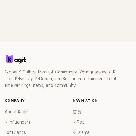
Global K-Culture Media & Community. Your gateway to K-
Pop, K-Beauty, K-Drama, and Korean entertainment. Real-
time rankings, news, and community.
COMPANY
NAVIGATION
About Kagit
首頁
K-Influencers
K-Pop
For Brands
K-Drama