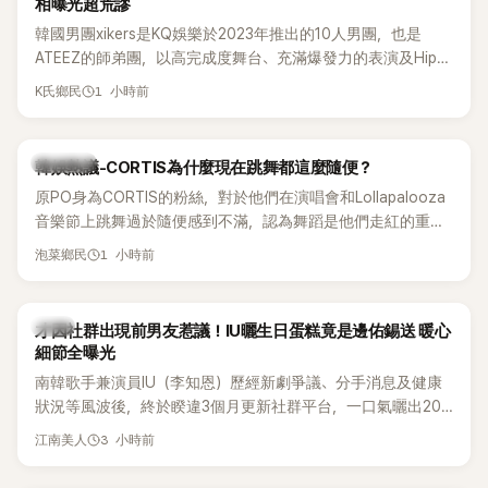
相曝光超荒謬
韓國男團xikers是KQ娛樂於2023年推出的10人男團，也是
ATEEZ的師弟團，以高完成度舞台、充滿爆發力的表演及Hip-
Hop風格聞名，出道後迅速累積大批海內外粉絲，近年也陸續
1 小時前
K氏鄉民
登上Lollapalooza等國際大型音樂節，展現新生代男團的舞台
實力。
熱議討論
韓娛熱議-CORTIS為什麼現在跳舞都這麼隨便？
原PO身為CORTIS的粉絲，對於他們在演唱會和Lollapalooza
音樂節上跳舞過於隨便感到不滿，認為舞蹈是他們走紅的重要
原因，希望他們能更認真地表演。
1 小時前
泡菜鄉民
韓星
才因社群出現前男友惹議！IU曬生日蛋糕竟是邊佑錫送 暖心
細節全曝光
南韓歌手兼演員IU（李知恩）歷經新劇爭議、分手消息及健康
狀況等風波後，終於睽違3個月更新社群平台，一口氣曬出20
張近況照，讓大批粉絲又驚又喜。其中，一張生日蛋糕照意外
3 小時前
江南美人
掀起熱議，不僅送禮人的身分曝光，就連貼文背景音樂也被眼
尖網友發現暗藏玄機，在韓網引發兩波討論。