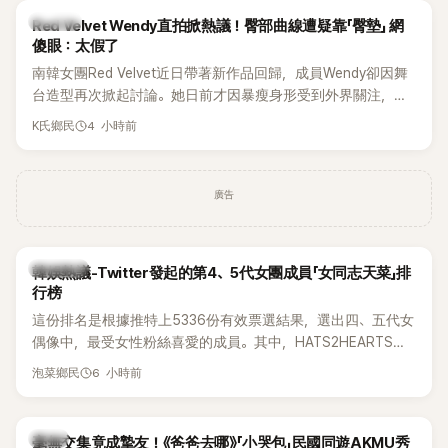
K-POP
Red Velvet Wendy直拍掀熱議！臀部曲線遭疑靠「臀墊」 網
傻眼：太假了
南韓女團Red Velvet近日帶著新作品回歸，成員Wendy卻因舞
台造型再次掀起討論。她日前才因暴瘦身形受到外界關注，又
被質疑在舞台上使用臀墊，如今最新打歌舞台曝光後，再度因
4 小時前
K氏鄉民
身形比例引發熱議。
廣告
熱議討論
韓娛熱議-Twitter發起的第4、5代女團成員「女同志天菜」排
行榜
這份排名是根據推特上5336份有效票選結果，選出四、五代女
偶像中，最受女性粉絲喜愛的成員。其中，HATS2HEARTS成
員包攬了前三名，展現了她們在女性社群中的高人氣。
6 小時前
泡菜鄉民
韓星
毫無交集竟成摯友！《爸爸去哪》「小哭包」民國同遊AKMU秀