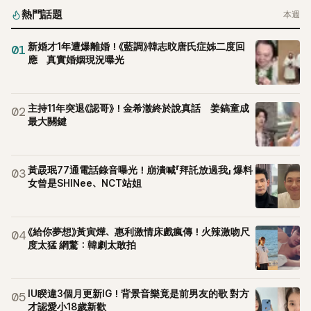
熱門話題
本週
新婚才1年遭爆離婚！《藍調》韓志旼唐氏症姊二度回
01
應 真實婚姻現況曝光
主持11年突退《認哥》！金希澈終於說真話 姜鎬童成
02
最大關鍵
黃晸珉77通電話錄音曝光！崩潰喊「拜託放過我」 爆料
03
女曾是SHINee、NCT站姐
《給你夢想》黃寅燁、惠利激情床戲瘋傳！火辣激吻尺
04
度太猛 網驚：韓劇太敢拍
IU睽違3個月更新IG！背景音樂竟是前男友的歌 對方
05
才認愛小18歲新歡