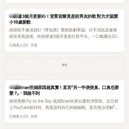
Rosé與Jennie出席，Lisa則因行程安排確定缺席，再度引發粉
絲熱議。
韓星
IU睽違3個月更新IG！背景音樂竟是前男友的歌 對方才認愛
小18歲新歡
南韓歌手兼演員IU（李知恩）歷經新劇爭議、分手消息及健康
狀況等風波後，終於睽違3個月更新社群平台，一口氣曬出20
張近況照，讓大批粉絲又驚又喜。不過，比起照片本身，更引
1 天前
江南美人
發熱議的是，她竟選用前男友張基河所屬樂團的歌曲作為背景
音樂，意外掀起韓網討論。
廣告
韓星
45歲Brian拒婚原因超真實！直言「另一半便便臭、口臭也要
愛？」：我做不到
南韓男團 Fly to the Sky 成員Brian向來以愛乾淨聞名，近日登
上YouTube節目時，再度談到自己的婚姻觀，直言無法理解「連
另一半的口臭、便便臭都要愛」這種說法，更大方表明自己是不
1 天前
江南美人
婚主義者，一番超直白發言掀起熱議。