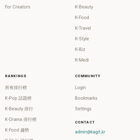
For Creators
K-Beauty
K-Food
K-Travel
K-Style
K-Biz
K-Medi
RANKINGS
COMMUNITY
所有排行榜
Login
K-Pop 話題榜
Bookmarks
K-Beauty 排行
Settings
K-Drama 排行榜
CONTACT
K-Food 趨勢
admin@kagit.kr