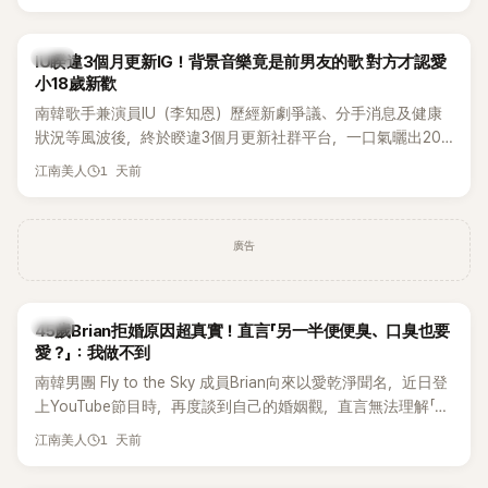
Rosé與Jennie出席，Lisa則因行程安排確定缺席，再度引發粉
絲熱議。
韓星
IU睽違3個月更新IG！背景音樂竟是前男友的歌 對方才認愛
小18歲新歡
南韓歌手兼演員IU（李知恩）歷經新劇爭議、分手消息及健康
狀況等風波後，終於睽違3個月更新社群平台，一口氣曬出20
張近況照，讓大批粉絲又驚又喜。不過，比起照片本身，更引
1 天前
江南美人
發熱議的是，她竟選用前男友張基河所屬樂團的歌曲作為背景
音樂，意外掀起韓網討論。
廣告
韓星
45歲Brian拒婚原因超真實！直言「另一半便便臭、口臭也要
愛？」：我做不到
南韓男團 Fly to the Sky 成員Brian向來以愛乾淨聞名，近日登
上YouTube節目時，再度談到自己的婚姻觀，直言無法理解「連
另一半的口臭、便便臭都要愛」這種說法，更大方表明自己是不
1 天前
江南美人
婚主義者，一番超直白發言掀起熱議。