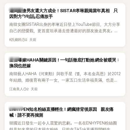
稱的單方面騷擾。如今，韓媒《Dispatch》再曝光雙方77通電話
的錄音內容，而A也首度承認自己過去曾是SHINee、NCT等偶
K-POP
遭閨蜜搶男友還大方成全！SISTAR孝琳親揭當年真相 只
像團體的「站姐」，事件持續延燒。
因對方「1句話」忍痛放手
南韓女團SISTAR出身的孝琳近日登上YouTube節目，大方分享
自己的戀愛觀，更首度坦承過去曾遭最好的朋友搶走男友。她
表示，當時選擇瀟灑放手，但如果同樣的事情現在再發生，「我
2 天前
K氏鄉民
絕對不會坐視不管」，直率發言掀起熱議。
韓星
星首曝嫁HAHA關鍵原因！一句話徹底打動她 網全被暖哭：
換我也想嫁
南韓藝人HAHA（河東勳）與歌手星（별，本名金高恩）於2012
年結婚，婚後育有兩子一女，一家五口生活幸福美滿，也是韓
國演藝圈公認的模範夫妻。近日，星首度公開當年決定嫁給
2 天前
江南美人
HAHA的關鍵原因，竟是一句讓她至今仍難忘的話，也成為她
點頭步入婚姻的最大理由。
K-POP
ENHYPEN知名粉絲直播輕生！網瘋猜背後原因 親友痛
喊：請不要再揣測
韓國近日發生一起令人震驚的悲劇。一名在ENHYPEN粉絲圈
頗具知名度的日本籍女粉絲，日前在TikTok直播期間輕生，最