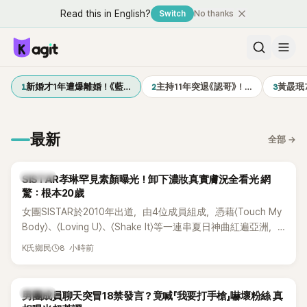
Read this in English?
Switch
No thanks
1
2
3
新婚才1年遭爆離婚！《藍…
主持11年突退《認哥》！…
黃晸珉
最新
全部
→
K-POP
SISTAR孝琳罕見素顏曝光！卸下濃妝真實膚況全看光 網
驚：根本20歲
女團SISTAR於2010年出道，由4位成員組成，憑藉〈Touch My
Body〉、〈Loving U〉、〈Shake It〉等一連串夏日神曲紅遍亞洲，
獲封「夏日女王」。不過，團體在出道滿7年後宣布解散，成員各
8 小時前
K氏鄉民
自投入個人演藝事業。向來以性感火辣形象和強大舞台氣場著
稱的孝琳，近日在社群分享與「排球女王」金軟景聚餐的日常，
不僅展現兩人多年不變的好交情，她幾乎素顏入鏡的真實模
K-POP
男團成員聊天突冒18禁發言？竟喊「我要打手槍」嚇壞粉絲 真
樣，也意外掀起網友熱議。