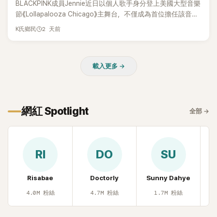
BLACKPINK成員Jennie近日以個人歌手身分登上美國大型音樂
節《Lollapalooza Chicago》主舞台，不僅成為首位擔任該音樂
節Headliner（壓軸主秀）的K-POP女SOLO歌手，寫下全新紀
2 天前
K氏鄉民
錄。然而，演出結束後卻掀起兩極評價，不僅現場歌唱實力遭
部分網友質疑，就連美國當地媒體也毫不留情給出負評，甚至
形容整場演出「就像一場豪華KTV」。
載入更多 →
網紅 Spotlight
全部
→
RI
DO
SU
Risabae
Doctorly
Sunny Dahye
H
4.0M
粉絲
4.7M
粉絲
1.7M
粉絲