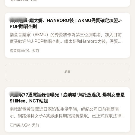
鴉、滑板等文化元素。雖然並非出身四大經紀公司，仍憑藉鮮
明的音樂風格，在海外尤其是歐美市場累積不少人氣，逐漸成
為第五代女團中極具辨識度的新生代代表之一。
熱議討論
韓娛熱議-繼太妍、HANRORO後！AKMU秀賢確定加盟J-
POP翻唱企劃
樂童音樂家（AKMU）的秀賢將作為第三位演唱者，加入目前
廣受歡迎的J-POP翻唱企劃。繼太妍和Hanroro之後，秀賢已
獲選為第三首翻唱歌曲的主唱，並於近期完成錄音。
1 天前
泡菜鄉民
廣告
韓星
黃晸珉77通電話錄音曝光！崩潰喊「拜託放過我」 爆料女曾是
SHINee、NCT站姐
南韓影帝黃晸珉近日深陷私生活爭議，經紀公司日前強硬表
示，網路爆料女子A某涉嫌長期跟蹤黃晸珉，已正式採取法律
行動。不過，A並未停止發聲，持續透過社群平台公開爆料，反
2 天前
江南美人
駁經紀公司的說法，強調兩人一直維持雙向聯繫，並非外界所