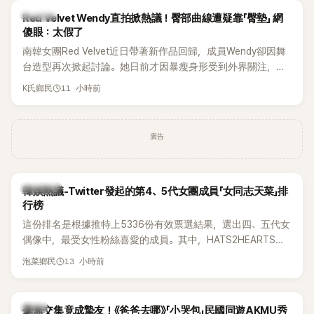
K-POP
Red Velvet Wendy直拍掀熱議！臀部曲線遭疑靠「臀墊」 網
傻眼：太假了
南韓女團Red Velvet近日帶著新作品回歸，成員Wendy卻因舞
台造型再次掀起討論。她日前才因暴瘦身形受到外界關注，又
被質疑在舞台上使用臀墊，如今最新打歌舞台曝光後，再度因
11 小時前
K氏鄉民
身形比例引發熱議。
廣告
熱議討論
韓娛熱議-Twitter發起的第4、5代女團成員「女同志天菜」排
行榜
這份排名是根據推特上5336份有效票選結果，選出四、五代女
偶像中，最受女性粉絲喜愛的成員。其中，HATS2HEARTS成
員包攬了前三名，展現了她們在女性社群中的高人氣。
13 小時前
泡菜鄉民
韓星
毫無交集竟成摯友！《爸爸去哪》「小哭包」民國同遊AKMU秀