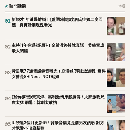
熱門話題
本週
新婚才1年遭爆離婚！《藍調》韓志旼唐氏症姊二度回
01
應 真實婚姻現況曝光
主持11年突退《認哥》！金希澈終於說真話 姜鎬童成
02
最大關鍵
黃晸珉77通電話錄音曝光！崩潰喊「拜託放過我」 爆料
03
女曾是SHINee、NCT站姐
《給你夢想》黃寅燁、惠利激情床戲瘋傳！火辣激吻尺
04
度太猛 網驚：韓劇太敢拍
IU睽違3個月更新IG！背景音樂竟是前男友的歌 對方
05
才認愛小18歲新歡