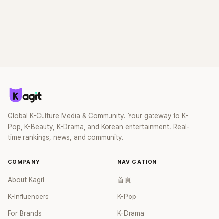
Global K-Culture Media & Community. Your gateway to K-
Pop, K-Beauty, K-Drama, and Korean entertainment. Real-
time rankings, news, and community.
COMPANY
NAVIGATION
About Kagit
首頁
K-Influencers
K-Pop
For Brands
K-Drama