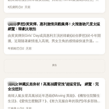
終不幸身亡，消息曝光後震驚韓網，也讓不少粉絲湧入社群平
2 天前
K氏鄉民
台哀悼。事發後，死者親友也陸續出面證實噩耗，並呼籲外界
停止揣測，盼逝者安息。
韓劇
《給你夢想》黃寅燁、惠利激情床戲瘋傳！火辣激吻尺度太猛
網驚：韓劇太敢拍
由黃寅燁與Girls' Day成員惠利主演的韓劇《給你夢想》於今年開
播，近期隨著劇情進入高潮，男女主角的感情線快速升溫。最
新播出的第8集不僅上演火辣吻戲，更接連出現床戲橋段，讓
2 天前
年糕歐巴
相關片段在網路上瘋傳，引發觀眾熱烈討論。
廣告
韓星
清純女神藏反差身材！高胤禎露背洩「超猛背肌」 網驚：完
全沒想到
南韓人氣女星高胤禎近年憑藉《Moving 異能》、《機智住院醫生
生活》、《愛情怎麼翻譯？》、《努力克服自卑的我們》等多部熱門
作品，躍升為韓劇新一代女神代表，不僅演技備受肯定，精緻
2 天前
江南美人