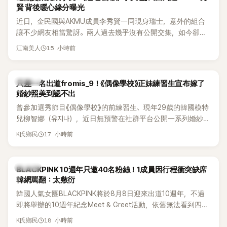
賢 背後暖心緣分曝光
近日，金民國與AKMU成員李秀賢一同現身瑞士，意外的組合
讓不少網友相當驚訝。兩人過去幾乎沒有公開交集，如今卻一
起踏上瑞士之旅，也讓粉絲紛紛好奇：「他們到底是怎麼認識
15 小時前
江南美人
的？」
K-POP
只差一名出道fromis_9！《偶像學校》正妹練習生宣布嫁了
婚紗照美到認不出
曾參加選秀節目《偶像學校》的前練習生、現年29歲的韓國模特
兒柳智娜（유지나），近日無預警在社群平台公開一系列婚紗
照，親自宣布即將步入婚姻，消息曝光後讓不少曾追看節目的
17 小時前
K氏鄉民
粉絲又驚又喜，紛紛送上祝福。
K-POP
BLACKPINK 10週年只邀40名粉絲！1成員因行程衝突缺席
韓網罵翻：太敷衍
韓國人氣女團BLACKPINK將於8月8日迎來出道10週年，不過
即將舉辦的10週年紀念Meet & Greet活動，依舊無法看到四人
合體。根據韓媒《MyDaily》7日報導，當天將由Jisoo（智秀）、
18 小時前
K氏鄉民