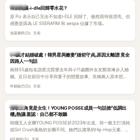
熱議討論
韓娛熱議-i-dle回歸零水花？
原 Po 表示自己完全不知道I-DLE 回歸了，雖然雨琦很漂亮，但
感覺是因為 LE SSERAFIM 和 aespa 佔據了市場。
1 天前
泡菜鄉民
韓星
54歲才結婚破處！韓男星與嫩妻「婚前守貞」原因太離譜 竟全
因路人一句話
南韓55歲知名諧星沈賢燮去年與小11歲圈外女友鄭英琳步入婚
姻，近日在節目中分享與妻子的戀愛故事，笑稱兩人原本想享
受兩人世界，沒想到站在飯店門口時竟被路人認出，還一路替
1 天前
年糕歐巴
他們加油打氣，讓他害羞到最後直接放棄進飯店，意外成了婚
前一直堅守「婚前守貞」的原因之一。
K-POP
情歌主角竟是女生！YOUNG POSSE成員一句話掀「低調出
櫃」熱議 羞認：自己都不敢聽
韓國五人女團YOUNG POSSE於2023年出道，與一般主打清純
或Girl Crush風格的女團不同，她們以濃厚的Hip-Hop元素、自
創Rap及成員親自參與創作為特色，MV也融入美式街頭、塗
1 天前
K氏鄉民