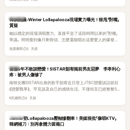
五官與清新空靈的氣質也擄獲大批粉絲。近日，她因分享一組
近況照意外掀起熱議，不是因為仙氣十足的美貌，而是藏在纖
細身材下的超狂背肌與肩膀線條，反差感十足，讓不少網友看
熱議討論
韓娛熱議-Winter Lollapalooza現場實力曝光！狠甩「對嘴」
傻直呼：「原來她身材這麼猛！」
質疑
她以穩定的現場演唱實力，直接平息了這段時間以來的「對嘴」
爭議。明明瘦到像只剩骨頭，怎麼還能唱出這麼驚人的爆發力
和音量？
2 天前
泡菜鄉民
韓星
整整5年不敢談戀愛！SISTAR韶宥揭前男友惡夢 李孝利心
疼：被男人傷慘了
南韓女團SISTAR出身的歌手韶宥近日登上JTBC戀愛談話節目
《戀愛戰爭》，罕見談及自己的感情生活，不僅坦言已經整整5
年沒有談戀愛，更首度透露空窗至今的原因，全與上一段戀情
2 天前
K氏鄉民
有關，一番真心告白讓現場來賓都相當震驚。
K-POP
Jennie登Lollapalooza壓軸慘翻車！美媒狠批「像唱KTV」
韓網補刀：別再拿體力當藉口