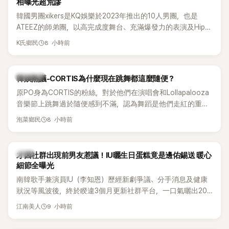
相曝光超荒謬
韓國男團xikers是KQ娛樂於2023年推出的10人男團，也是
ATEEZ的師弟團，以高完成度舞台、充滿爆發力的表演及Hip-
Hop風格聞名，出道後迅速累積大批海內外粉絲，近年也陸續
8 小時前
K氏鄉民
登上Lollapalooza等國際大型音樂節，展現新生代男團的舞台
實力。
熱議討論
韓娛熱議-CORTIS為什麼現在跳舞都這麼隨便？
原PO身為CORTIS的粉絲，對於他們在演唱會和Lollapalooza
音樂節上跳舞過於隨便感到不滿，認為舞蹈是他們走紅的重要
原因，希望他們能更認真地表演。
8 小時前
泡菜鄉民
韓星
才因社群出現前男友惹議！IU曬生日蛋糕竟是邊佑錫送 暖心
細節全曝光
南韓歌手兼演員IU（李知恩）歷經新劇爭議、分手消息及健康
狀況等風波後，終於睽違3個月更新社群平台，一口氣曬出20
張近況照，讓大批粉絲又驚又喜。其中，一張生日蛋糕照意外
9 小時前
江南美人
掀起熱議，不僅送禮人的身分曝光，就連貼文背景音樂也被眼
尖網友發現暗藏玄機，在韓網引發兩波討論。