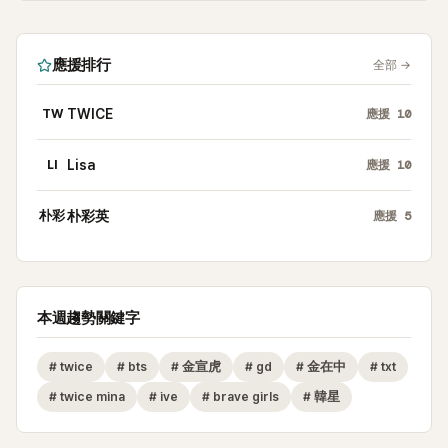
應援排行
全部
→
TW
TWICE
應援
10
LI
Lisa
應援
10
朴彩
朴彩英
應援
5
本週趨勢關鍵字
#
twice
#
bts
#
金宣虎
#
gd
#
金在中
#
txt
#
twice mina
#
ive
#
brave girls
#
韓星