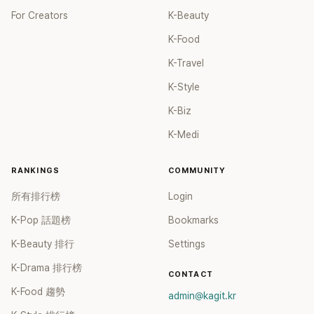
For Creators
K-Beauty
K-Food
K-Travel
K-Style
K-Biz
K-Medi
RANKINGS
COMMUNITY
所有排行榜
Login
K-Pop 話題榜
Bookmarks
K-Beauty 排行
Settings
K-Drama 排行榜
CONTACT
K-Food 趨勢
admin@kagit.kr