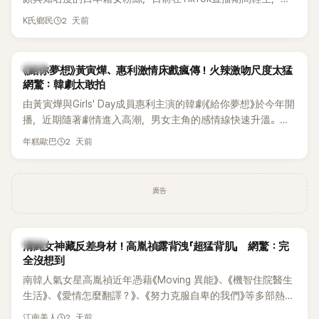
終不幸身亡，消息曝光後震驚韓網，也讓不少粉絲湧入社群平
2 天前
K氏鄉民
台哀悼。事發後，死者親友也陸續出面證實噩耗，並呼籲外界
停止揣測，盼逝者安息。
韓劇
《給你夢想》黃寅燁、惠利激情床戲瘋傳！火辣激吻尺度太猛
網驚：韓劇太敢拍
由黃寅燁與Girls' Day成員惠利主演的韓劇《給你夢想》於今年開
播，近期隨著劇情進入高潮，男女主角的感情線快速升溫。最
新播出的第8集不僅上演火辣吻戲，更接連出現床戲橋段，讓
2 天前
年糕歐巴
相關片段在網路上瘋傳，引發觀眾熱烈討論。
廣告
韓星
清純女神藏反差身材！高胤禎露背洩「超猛背肌」 網驚：完
全沒想到
南韓人氣女星高胤禎近年憑藉《Moving 異能》、《機智住院醫生
生活》、《愛情怎麼翻譯？》、《努力克服自卑的我們》等多部熱門
作品，躍升為韓劇新一代女神代表，不僅演技備受肯定，精緻
2 天前
江南美人