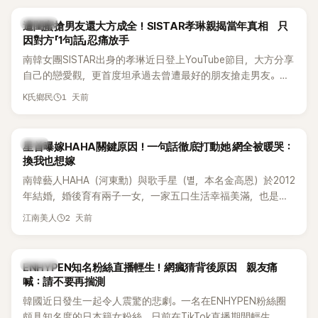
稱的單方面騷擾。如今，韓媒《Dispatch》再曝光雙方77通電話
的錄音內容，而A也首度承認自己過去曾是SHINee、NCT等偶
K-POP
遭閨蜜搶男友還大方成全！SISTAR孝琳親揭當年真相 只
像團體的「站姐」，事件持續延燒。
因對方「1句話」忍痛放手
南韓女團SISTAR出身的孝琳近日登上YouTube節目，大方分享
自己的戀愛觀，更首度坦承過去曾遭最好的朋友搶走男友。她
表示，當時選擇瀟灑放手，但如果同樣的事情現在再發生，「我
1 天前
K氏鄉民
絕對不會坐視不管」，直率發言掀起熱議。
韓星
星首曝嫁HAHA關鍵原因！一句話徹底打動她 網全被暖哭：
換我也想嫁
南韓藝人HAHA（河東勳）與歌手星（별，本名金高恩）於2012
年結婚，婚後育有兩子一女，一家五口生活幸福美滿，也是韓
國演藝圈公認的模範夫妻。近日，星首度公開當年決定嫁給
2 天前
江南美人
HAHA的關鍵原因，竟是一句讓她至今仍難忘的話，也成為她
點頭步入婚姻的最大理由。
K-POP
ENHYPEN知名粉絲直播輕生！網瘋猜背後原因 親友痛
喊：請不要再揣測
韓國近日發生一起令人震驚的悲劇。一名在ENHYPEN粉絲圈
頗具知名度的日本籍女粉絲，日前在TikTok直播期間輕生，最