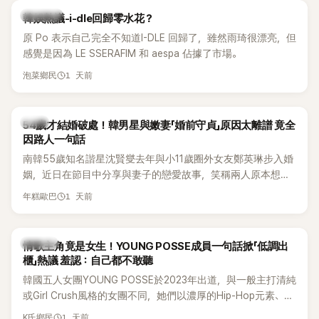
熱議討論
韓娛熱議-i-dle回歸零水花？
原 Po 表示自己完全不知道I-DLE 回歸了，雖然雨琦很漂亮，但
感覺是因為 LE SSERAFIM 和 aespa 佔據了市場。
1 天前
泡菜鄉民
韓星
54歲才結婚破處！韓男星與嫩妻「婚前守貞」原因太離譜 竟全
因路人一句話
南韓55歲知名諧星沈賢燮去年與小11歲圈外女友鄭英琳步入婚
姻，近日在節目中分享與妻子的戀愛故事，笑稱兩人原本想享
受兩人世界，沒想到站在飯店門口時竟被路人認出，還一路替
1 天前
年糕歐巴
他們加油打氣，讓他害羞到最後直接放棄進飯店，意外成了婚
前一直堅守「婚前守貞」的原因之一。
K-POP
情歌主角竟是女生！YOUNG POSSE成員一句話掀「低調出
櫃」熱議 羞認：自己都不敢聽
韓國五人女團YOUNG POSSE於2023年出道，與一般主打清純
或Girl Crush風格的女團不同，她們以濃厚的Hip-Hop元素、自
創Rap及成員親自參與創作為特色，MV也融入美式街頭、塗
1 天前
K氏鄉民