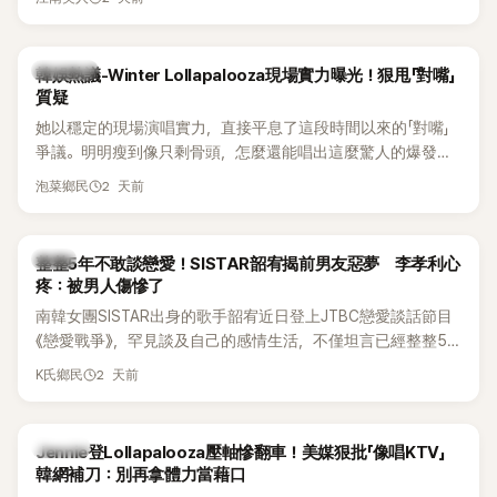
五官與清新空靈的氣質也擄獲大批粉絲。近日，她因分享一組
近況照意外掀起熱議，不是因為仙氣十足的美貌，而是藏在纖
細身材下的超狂背肌與肩膀線條，反差感十足，讓不少網友看
熱議討論
韓娛熱議-Winter Lollapalooza現場實力曝光！狠甩「對嘴」
傻直呼：「原來她身材這麼猛！」
質疑
她以穩定的現場演唱實力，直接平息了這段時間以來的「對嘴」
爭議。明明瘦到像只剩骨頭，怎麼還能唱出這麼驚人的爆發力
和音量？
2 天前
泡菜鄉民
韓星
整整5年不敢談戀愛！SISTAR韶宥揭前男友惡夢 李孝利心
疼：被男人傷慘了
南韓女團SISTAR出身的歌手韶宥近日登上JTBC戀愛談話節目
《戀愛戰爭》，罕見談及自己的感情生活，不僅坦言已經整整5
年沒有談戀愛，更首度透露空窗至今的原因，全與上一段戀情
2 天前
K氏鄉民
有關，一番真心告白讓現場來賓都相當震驚。
K-POP
Jennie登Lollapalooza壓軸慘翻車！美媒狠批「像唱KTV」
韓網補刀：別再拿體力當藉口