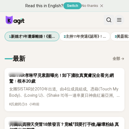
Read this in English?
Switch
No thanks
1
2
3
新婚才1年遭爆離婚！《藍…
主持11年突退《認哥》！…
黃晸珉
最新
全部
→
K-POP
SISTAR孝琳罕見素顏曝光！卸下濃妝真實膚況全看光 網
驚：根本20歲
女團SISTAR於2010年出道，由4位成員組成，憑藉〈Touch My
Body〉、〈Loving U〉、〈Shake It〉等一連串夏日神曲紅遍亞洲，
獲封「夏日女王」。不過，團體在出道滿7年後宣布解散，成員各
3 小時前
K氏鄉民
自投入個人演藝事業。向來以性感火辣形象和強大舞台氣場著
稱的孝琳，近日在社群分享與「排球女王」金軟景聚餐的日常，
不僅展現兩人多年不變的好交情，她幾乎素顏入鏡的真實模
K-POP
男團成員聊天突冒18禁發言？竟喊「我要打手槍」嚇壞粉絲 真
樣，也意外掀起網友熱議。