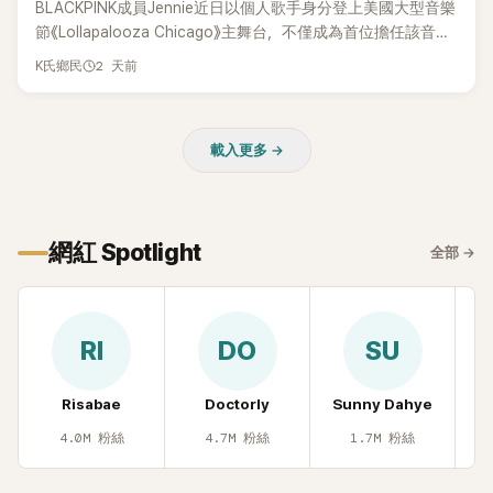
BLACKPINK成員Jennie近日以個人歌手身分登上美國大型音樂
節《Lollapalooza Chicago》主舞台，不僅成為首位擔任該音樂
節Headliner（壓軸主秀）的K-POP女SOLO歌手，寫下全新紀
2 天前
K氏鄉民
錄。然而，演出結束後卻掀起兩極評價，不僅現場歌唱實力遭
部分網友質疑，就連美國當地媒體也毫不留情給出負評，甚至
形容整場演出「就像一場豪華KTV」。
載入更多 →
網紅 Spotlight
全部
→
RI
DO
SU
Risabae
Doctorly
Sunny Dahye
H
4.0M
粉絲
4.7M
粉絲
1.7M
粉絲