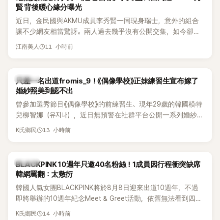
賢 背後暖心緣分曝光
近日，金民國與AKMU成員李秀賢一同現身瑞士，意外的組合
讓不少網友相當驚訝。兩人過去幾乎沒有公開交集，如今卻一
起踏上瑞士之旅，也讓粉絲紛紛好奇：「他們到底是怎麼認識
11 小時前
江南美人
的？」
K-POP
只差一名出道fromis_9！《偶像學校》正妹練習生宣布嫁了
婚紗照美到認不出
曾參加選秀節目《偶像學校》的前練習生、現年29歲的韓國模特
兒柳智娜（유지나），近日無預警在社群平台公開一系列婚紗
照，親自宣布即將步入婚姻，消息曝光後讓不少曾追看節目的
13 小時前
K氏鄉民
粉絲又驚又喜，紛紛送上祝福。
K-POP
BLACKPINK 10週年只邀40名粉絲！1成員因行程衝突缺席
韓網罵翻：太敷衍
韓國人氣女團BLACKPINK將於8月8日迎來出道10週年，不過
即將舉辦的10週年紀念Meet & Greet活動，依舊無法看到四人
合體。根據韓媒《MyDaily》7日報導，當天將由Jisoo（智秀）、
14 小時前
K氏鄉民