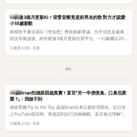
Rosé與Jennie出席，Lisa則因行程安排確定缺席，再度引發粉
絲熱議。
韓星
IU睽違3個月更新IG！背景音樂竟是前男友的歌 對方才認愛
小18歲新歡
南韓歌手兼演員IU（李知恩）歷經新劇爭議、分手消息及健康
狀況等風波後，終於睽違3個月更新社群平台，一口氣曬出20
張近況照，讓大批粉絲又驚又喜。不過，比起照片本身，更引
1 天前
江南美人
發熱議的是，她竟選用前男友張基河所屬樂團的歌曲作為背景
音樂，意外掀起韓網討論。
廣告
韓星
45歲Brian拒婚原因超真實！直言「另一半便便臭、口臭也要
愛？」：我做不到
南韓男團 Fly to the Sky 成員Brian向來以愛乾淨聞名，近日登
上YouTube節目時，再度談到自己的婚姻觀，直言無法理解「連
另一半的口臭、便便臭都要愛」這種說法，更大方表明自己是不
1 天前
江南美人
婚主義者，一番超直白發言掀起熱議。