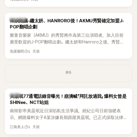
鴉、滑板等文化元素。雖然並非出身四大經紀公司，仍憑藉鮮
明的音樂風格，在海外尤其是歐美市場累積不少人氣，逐漸成
為第五代女團中極具辨識度的新生代代表之一。
熱議討論
韓娛熱議-繼太妍、HANRORO後！AKMU秀賢確定加盟J-
POP翻唱企劃
樂童音樂家（AKMU）的秀賢將作為第三位演唱者，加入目前
廣受歡迎的J-POP翻唱企劃。繼太妍和Hanroro之後，秀賢已
獲選為第三首翻唱歌曲的主唱，並於近期完成錄音。
1 天前
泡菜鄉民
廣告
韓星
黃晸珉77通電話錄音曝光！崩潰喊「拜託放過我」 爆料女曾是
SHINee、NCT站姐
南韓影帝黃晸珉近日深陷私生活爭議，經紀公司日前強硬表
示，網路爆料女子A某涉嫌長期跟蹤黃晸珉，已正式採取法律
行動。不過，A並未停止發聲，持續透過社群平台公開爆料，反
1 天前
江南美人
駁經紀公司的說法，強調兩人一直維持雙向聯繫，並非外界所