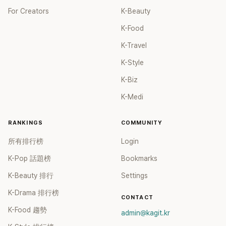
For Creators
K-Beauty
K-Food
K-Travel
K-Style
K-Biz
K-Medi
RANKINGS
COMMUNITY
所有排行榜
Login
K-Pop 話題榜
Bookmarks
K-Beauty 排行
Settings
K-Drama 排行榜
CONTACT
K-Food 趨勢
admin@kagit.kr