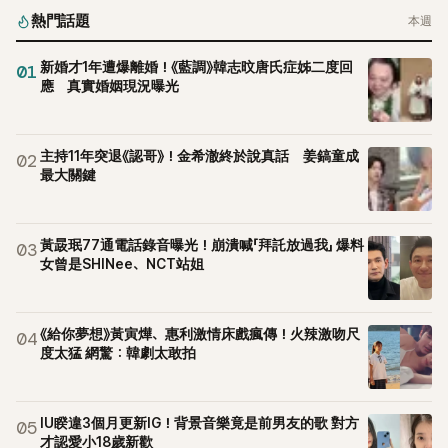
熱門話題
本週
新婚才1年遭爆離婚！《藍調》韓志旼唐氏症姊二度回
01
應 真實婚姻現況曝光
主持11年突退《認哥》！金希澈終於說真話 姜鎬童成
02
最大關鍵
黃晸珉77通電話錄音曝光！崩潰喊「拜託放過我」 爆料
03
女曾是SHINee、NCT站姐
《給你夢想》黃寅燁、惠利激情床戲瘋傳！火辣激吻尺
04
度太猛 網驚：韓劇太敢拍
IU睽違3個月更新IG！背景音樂竟是前男友的歌 對方
05
才認愛小18歲新歡