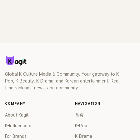
Global K-Culture Media & Community. Your gateway to K-
Pop, K-Beauty, K-Drama, and Korean entertainment. Real-
time rankings, news, and community.
COMPANY
NAVIGATION
About Kagit
首頁
K-Influencers
K-Pop
For Brands
K-Drama