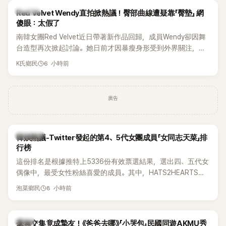
K-POP
Red Velvet Wendy直拍掀熱議！臀部曲線遭疑靠「臀墊」 網
傻眼：太假了
南韓女團Red Velvet近日帶著新作品回歸，成員Wendy卻因舞
台造型再次掀起討論。她日前才因暴瘦身形受到外界關注，又
被質疑在舞台上使用臀墊，如今最新打歌舞台曝光後，再度因
6 小時前
K氏鄉民
身形比例引發熱議。
廣告
熱議討論
韓娛熱議-Twitter發起的第4、5代女團成員「女同志天菜」排
行榜
這份排名是根據推特上5336份有效票選結果，選出四、五代女
偶像中，最受女性粉絲喜愛的成員。其中，HATS2HEARTS成
員包攬了前三名，展現了她們在女性社群中的高人氣。
8 小時前
泡菜鄉民
韓星
毫無交集竟成摯友！《爸爸去哪》「小哭包」民國同遊AKMU秀