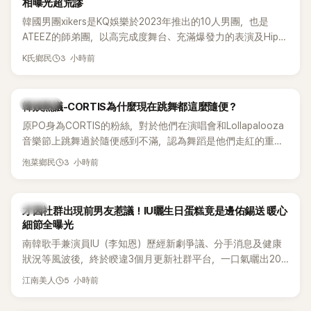
相曝光超荒謬
韓國男團xikers是KQ娛樂於2023年推出的10人男團，也是
ATEEZ的師弟團，以高完成度舞台、充滿爆發力的表演及Hip-
Hop風格聞名，出道後迅速累積大批海內外粉絲，近年也陸續
3 小時前
K氏鄉民
登上Lollapalooza等國際大型音樂節，展現新生代男團的舞台
實力。
熱議討論
韓娛熱議-CORTIS為什麼現在跳舞都這麼隨便？
原PO身為CORTIS的粉絲，對於他們在演唱會和Lollapalooza
音樂節上跳舞過於隨便感到不滿，認為舞蹈是他們走紅的重要
原因，希望他們能更認真地表演。
3 小時前
泡菜鄉民
韓星
才因社群出現前男友惹議！IU曬生日蛋糕竟是邊佑錫送 暖心
細節全曝光
南韓歌手兼演員IU（李知恩）歷經新劇爭議、分手消息及健康
狀況等風波後，終於睽違3個月更新社群平台，一口氣曬出20
張近況照，讓大批粉絲又驚又喜。其中，一張生日蛋糕照意外
5 小時前
江南美人
掀起熱議，不僅送禮人的身分曝光，就連貼文背景音樂也被眼
尖網友發現暗藏玄機，在韓網引發兩波討論。