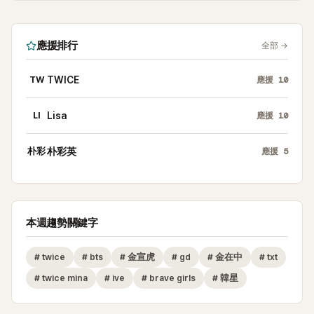
應援排行
全部
→
TW
TWICE
應援
10
LI
Lisa
應援
10
朴彩
朴彩英
應援
5
本週趨勢關鍵字
#
twice
#
bts
#
金宣虎
#
gd
#
金在中
#
txt
#
twice mina
#
ive
#
brave girls
#
韓星