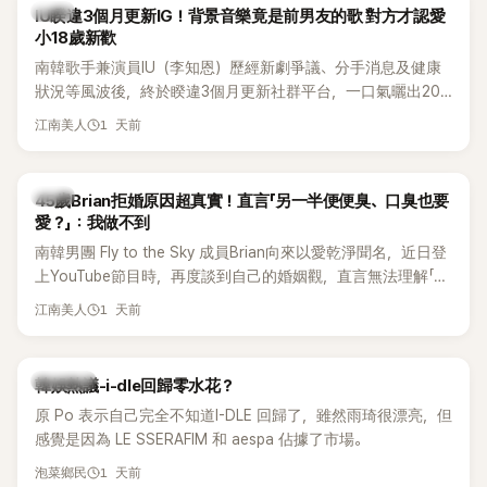
韓星
IU睽違3個月更新IG！背景音樂竟是前男友的歌 對方才認愛
小18歲新歡
南韓歌手兼演員IU（李知恩）歷經新劇爭議、分手消息及健康
狀況等風波後，終於睽違3個月更新社群平台，一口氣曬出20
張近況照，讓大批粉絲又驚又喜。不過，比起照片本身，更引
1 天前
江南美人
發熱議的是，她竟選用前男友張基河所屬樂團的歌曲作為背景
音樂，意外掀起韓網討論。
韓星
45歲Brian拒婚原因超真實！直言「另一半便便臭、口臭也要
愛？」：我做不到
南韓男團 Fly to the Sky 成員Brian向來以愛乾淨聞名，近日登
上YouTube節目時，再度談到自己的婚姻觀，直言無法理解「連
另一半的口臭、便便臭都要愛」這種說法，更大方表明自己是不
1 天前
江南美人
婚主義者，一番超直白發言掀起熱議。
熱議討論
韓娛熱議-i-dle回歸零水花？
原 Po 表示自己完全不知道I-DLE 回歸了，雖然雨琦很漂亮，但
感覺是因為 LE SSERAFIM 和 aespa 佔據了市場。
1 天前
泡菜鄉民