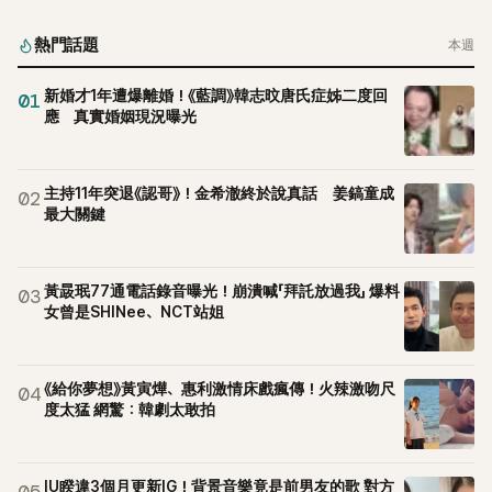
起，節目現場立刻充滿驚呼聲與笑聲，也再次讓人見識到她面
對流言時「豁出去」的直率性格。其實她過去也曾在 SBS 節目
熱門話題
本週
《脫掉鞋子恢單4Men》 中，親自公開那張當年引發話題的「腋下
比基尼照」，再次重提這段至今仍被粉絲視為黑歷史代表作的事
新婚才1年遭爆離婚！《藍調》韓志旼唐氏症姊二度回
01
件。 回顧李智惠的演藝路，她於 1998 年以混聲團體 S#arp 成
應 真實婚姻現況曝光
員身分出道，該團在 2000 年代初期紅極一時，由李智惠、徐
智英兩位女成員，以及張錫炫、Chris Kim 兩位男成員組成。不
過後來爆出長達四年的團內霸凌風波，甚至傳出徐智英母親對
主持11年突退《認哥》！金希澈終於說真話 姜鎬童成
02
李智惠言語辱罵、動手等爭議，最終團體於 2002 年解散。 團
最大關鍵
體解散後，李智惠轉型 solo，靠著綜藝與歌唱實力持續活躍演
藝圈。據悉，她當年能加入 S#arp，也與 李尚敏 的賞識有關。
感情方面，李智惠於 2017 年與圈外男友結婚，婚後育有兩個
黃晸珉77通電話錄音曝光！崩潰喊「拜託放過我」 爆料
03
女兒，一家四口生活幸福美滿。如今除了持續活躍於綜藝節
女曾是SHINee、NCT站姐
目，她經營的 YouTube 頻道也即將突破百萬訂閱，近年內容深
受網友喜愛，再度迎來事業第二春。
《給你夢想》黃寅燁、惠利激情床戲瘋傳！火辣激吻尺
04
度太猛 網驚：韓劇太敢拍
IU睽違3個月更新IG！背景音樂竟是前男友的歌 對方