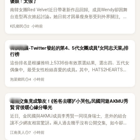
傻眼：太假了
南韓女團Red Velvet近日帶著新作品回歸，成員Wendy卻因舞
台造型再次掀起討論。她日前才因暴瘦身形受到外界關注，又
被質疑在舞台上使用臀墊，如今最新打歌舞台曝光後，再度因
2 小時前
K氏鄉民
身形比例引發熱議。
熱議討論
韓娛熱議-Twitter發起的第4、5代女團成員「女同志天菜」排
行榜
這份排名是根據推特上5336份有效票選結果，選出四、五代女
偶像中，最受女性粉絲喜愛的成員。其中，HATS2HEARTS成
員包攬了前三名，展現了她們在女性社群中的高人氣。
4 小時前
泡菜鄉民
韓星
毫無交集竟成摯友！《爸爸去哪》「小哭包」民國同遊AKMU秀
賢 背後暖心緣分曝光
近日，金民國與AKMU成員李秀賢一同現身瑞士，意外的組合
讓不少網友相當驚訝。兩人過去幾乎沒有公開交集，如今卻一
起踏上瑞士之旅，也讓粉絲紛紛好奇：「他們到底是怎麼認識
7 小時前
江南美人
的？」