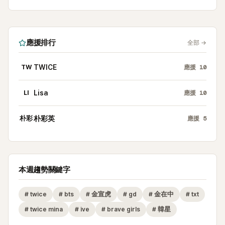
應援排行
全部
→
TW
TWICE
應援
10
LI
Lisa
應援
10
朴彩
朴彩英
應援
5
本週趨勢關鍵字
#
twice
#
bts
#
金宣虎
#
gd
#
金在中
#
txt
#
twice mina
#
ive
#
brave girls
#
韓星