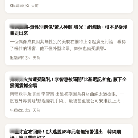
節Headliner（壓軸主秀）的K-POP女SOLO歌手，寫下全新紀
2 天前
K氏鄉民
錄。然而，演出結束後卻掀起兩極評價，不僅現場歌唱實力遭
部分網友質疑，就連美國當地媒體也毫不留情給出負評，甚至
形容整場演出「就像一場豪華KTV」。
熱議討論
韓娛熱議-無性別偶像「驚人神顏」曝光！網暴動：根本是從漫
畫走出來
一位偶像成員因其無性別的美貌在推特上引起廣泛討論，獲得
了極佳的迴響。他不僅外型出眾，舞技也備受讚譽。
2 天前
泡菜鄉民
K-POP
身材太火辣遭疑隆乳！李智惠被逼開「比基尼記者會」 腋下全
攤開震撼全場
南韓歌手兼演員 李智惠 出道初期因為身材曲線太過搶眼，一
度被外界質疑「動過隆乳手術」，最後甚至被公司安排親上火
線，召開前所未見的「泳裝記者會」澄清。這場記者會後來還被
2 天前
年糕歐巴
韓國演藝圈點名為流傳至今的「三大記者會」之一。近日她在綜
藝節目中親口回憶這段「隆乳疑雲黑歷史」，話題再度被翻出來
熱議。 2日播出的 SBS 綜藝節目《我的經紀人太難搞－秘書
韓星
神童才宣布回歸！《大逃脫》8年元老無預警退出 韓網崩
鎮》，邀請同時兼顧工作與育兒的演藝圈代表「媽媽群」——李智