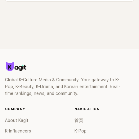
Global K-Culture Media & Community. Your gateway to K-
Pop, K-Beauty, K-Drama, and Korean entertainment. Real-
time rankings, news, and community.
COMPANY
NAVIGATION
About Kagit
首頁
K-Influencers
K-Pop