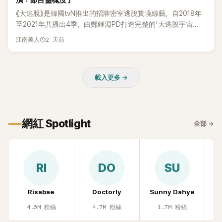
潰：節目靈魂沒了
惠、李賢怡、李恩亨，以第13位「My Star」身分登場，分享最真
《大逃脫》是韓國tvN推出的招牌密室逃脫實境綜藝，自2018年
實的生活日常。 節目一開始，李瑞鎮 率先與李智惠會合，兩人
至2021年共播出4季，由鄭鍾淵PD打造完整的「大逃脫宇宙
邊搭車邊聊天，氣氛輕鬆。聊到最近的新聞，李瑞鎮突然直球
（DTCU）」，憑藉燒腦劇情、電影級場景與龐大世界觀，累積
發問：「妳不是上新聞了？說妳去做整形？是人中縮短手術嗎？」
2 天前
江南美人
大批死忠粉絲，被譽為韓國最具代表性的密室逃脫綜藝之一。
一貫犀利又不留情的問法，讓現場瞬間笑成一片。對此，李智
惠也毫不閃躲，淡定接招，兩人鬥嘴默契十足。 話題接著一路
延燒到過去的爭議。李瑞鎮脫口補刀：「妳以前不是還在游泳池
載入更多 →
開過記者會？」直接點名她當年的風波。李智惠聽了忍不住笑
說：「哥怎麼連這個都知道？」李瑞鎮則回嘴：「那時候新聞鬧那
麼大，不知道才奇怪吧。」一來一往，氣氛反而更加輕鬆。 談到
當年情況，李智惠終於鬆口坦言，當時確實被質疑動過隆胸手
網紅 Spotlight
全部
→
術。她回憶：「拍了比基尼照片之後，就開始被說是不是去隆乳
了。」為了澄清誤會，她只好親自站出來說清楚。 李智惠進一步
解釋，當時隆胸手術幾乎只有「腋下切開」一種方式，「所以我就
想，既然一直說我有做，那我乾脆把腋下給大家看，證明我根
RI
DO
SU
本沒動過。」一句話說完，全場瞬間炸鍋，來賓又驚又笑。 事實
上，早在 2006 年，李智惠就為了證明自己沒有「隆乳」，真的
召開了一場泳裝記者招待會。當時她穿著比基尼站在一排攝影
Risabae
Doctorly
Sunny Dahye
H
機前，面對媒體擺出各種姿勢，畫面至今仍被網友津津樂道。
4.0M
粉絲
4.7M
粉絲
1.7M
粉絲
這段為平息爭議、直接公開腋下畫面自證清白的往事再度被提