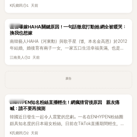
表示，當時選擇瀟灑放手，但如果同樣的事情現在再發生，「我
1 天前
K氏鄉民
絕對不會坐視不管」，直率發言掀起熱議。
韓星
星首曝嫁HAHA關鍵原因！一句話徹底打動她 網全被暖哭：
換我也想嫁
南韓藝人HAHA（河東勳）與歌手星（별，本名金高恩）於2012
年結婚，婚後育有兩子一女，一家五口生活幸福美滿，也是韓
國演藝圈公認的模範夫妻。近日，星首度公開當年決定嫁給
2 天前
江南美人
HAHA的關鍵原因，竟是一句讓她至今仍難忘的話，也成為她
點頭步入婚姻的最大理由。
廣告
K-POP
ENHYPEN知名粉絲直播輕生！網瘋猜背後原因 親友痛
喊：請不要再揣測
韓國近日發生一起令人震驚的悲劇。一名在ENHYPEN粉絲圈
頗具知名度的日本籍女粉絲，日前在TikTok直播期間輕生，最
終不幸身亡，消息曝光後震驚韓網，也讓不少粉絲湧入社群平
2 天前
K氏鄉民