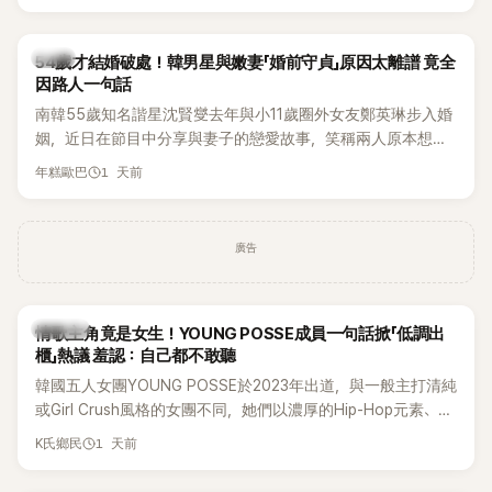
韓星
54歲才結婚破處！韓男星與嫩妻「婚前守貞」原因太離譜 竟全
因路人一句話
南韓55歲知名諧星沈賢燮去年與小11歲圈外女友鄭英琳步入婚
姻，近日在節目中分享與妻子的戀愛故事，笑稱兩人原本想享
受兩人世界，沒想到站在飯店門口時竟被路人認出，還一路替
1 天前
年糕歐巴
他們加油打氣，讓他害羞到最後直接放棄進飯店，意外成了婚
前一直堅守「婚前守貞」的原因之一。
廣告
K-POP
情歌主角竟是女生！YOUNG POSSE成員一句話掀「低調出
櫃」熱議 羞認：自己都不敢聽
韓國五人女團YOUNG POSSE於2023年出道，與一般主打清純
或Girl Crush風格的女團不同，她們以濃厚的Hip-Hop元素、自
創Rap及成員親自參與創作為特色，MV也融入美式街頭、塗
1 天前
K氏鄉民
鴉、滑板等文化元素。雖然並非出身四大經紀公司，仍憑藉鮮
明的音樂風格，在海外尤其是歐美市場累積不少人氣，逐漸成