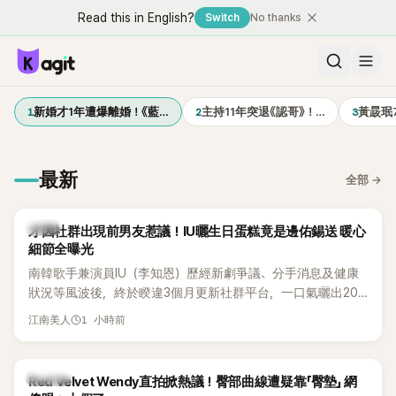
Read this in English?
Switch
No thanks
1
2
3
新婚才1年遭爆離婚！《藍…
主持11年突退《認哥》！…
黃晸珉
最新
全部
→
韓星
才因社群出現前男友惹議！IU曬生日蛋糕竟是邊佑錫送 暖心
細節全曝光
南韓歌手兼演員IU（李知恩）歷經新劇爭議、分手消息及健康
狀況等風波後，終於睽違3個月更新社群平台，一口氣曬出20
張近況照，讓大批粉絲又驚又喜。其中，一張生日蛋糕照意外
1 小時前
江南美人
掀起熱議，不僅送禮人的身分曝光，就連貼文背景音樂也被眼
尖網友發現暗藏玄機，在韓網引發兩波討論。
K-POP
Red Velvet Wendy直拍掀熱議！臀部曲線遭疑靠「臀墊」 網