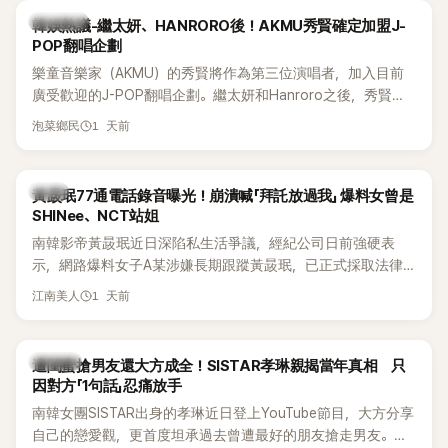
為第五代女團中極具辨識度的新生代代表之一。
熱議討論
韓娛熱議-繼太妍、HANRORO後！AKMU秀賢確定加盟J-
POP翻唱企劃
樂童音樂家（AKMU）的秀賢將作為第三位演唱者，加入目前
廣受歡迎的J-POP翻唱企劃。繼太妍和Hanroro之後，秀賢已
獲選為第三首翻唱歌曲的主唱，並於近期完成錄音。
1 天前
泡菜鄉民
韓星
黃晸珉77通電話錄音曝光！崩潰喊「拜託放過我」 爆料女曾是
SHINee、NCT站姐
南韓影帝黃晸珉近日深陷私生活爭議，經紀公司日前強硬表
示，網路爆料女子A某涉嫌長期跟蹤黃晸珉，已正式採取法律
行動。不過，A並未停止發聲，持續透過社群平台公開爆料，反
1 天前
江南美人
駁經紀公司的說法，強調兩人一直維持雙向聯繫，並非外界所
稱的單方面騷擾。如今，韓媒《Dispatch》再曝光雙方77通電話
的錄音內容，而A也首度承認自己過去曾是SHINee、NCT等偶
K-POP
遭閨蜜搶男友還大方成全！SISTAR孝琳親揭當年真相 只
像團體的「站姐」，事件持續延燒。
因對方「1句話」忍痛放手
南韓女團SISTAR出身的孝琳近日登上YouTube節目，大方分享
自己的戀愛觀，更首度坦承過去曾遭最好的朋友搶走男友。她