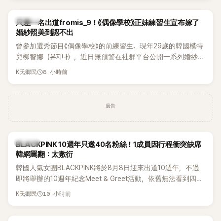
K-POP
只差一名出道fromis_9！《偶像學校》正妹練習生宣布嫁了
婚紗照美到認不出
曾參加選秀節目《偶像學校》的前練習生、現年29歲的韓國模特
兒柳智娜（유지나），近日無預警在社群平台公開一系列婚紗
照，親自宣布即將步入婚姻，消息曝光後讓不少曾追看節目的
8 小時前
K氏鄉民
粉絲又驚又喜，紛紛送上祝福。
廣告
K-POP
BLACKPINK 10週年只邀40名粉絲！1成員因行程衝突缺席
韓網罵翻：太敷衍
韓國人氣女團BLACKPINK將於8月8日迎來出道10週年，不過
即將舉辦的10週年紀念Meet & Greet活動，依舊無法看到四人
合體。根據韓媒《MyDaily》7日報導，當天將由Jisoo（智秀）、
10 小時前
K氏鄉民
Rosé與Jennie出席，Lisa則因行程安排確定缺席，再度引發粉
絲熱議。