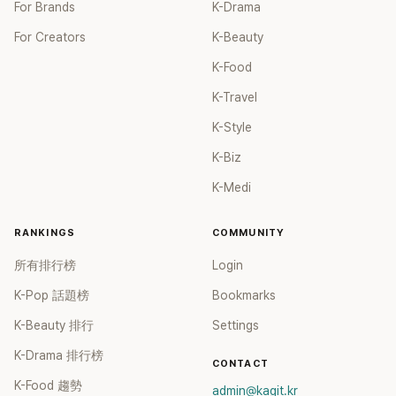
For Brands
K-Drama
For Creators
K-Beauty
K-Food
K-Travel
K-Style
K-Biz
K-Medi
RANKINGS
COMMUNITY
所有排行榜
Login
K-Pop 話題榜
Bookmarks
K-Beauty 排行
Settings
K-Drama 排行榜
CONTACT
K-Food 趨勢
admin@kagit.kr