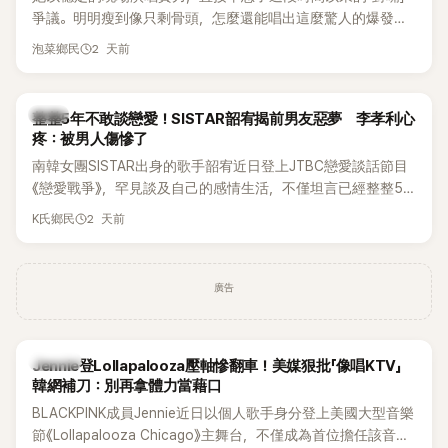
爭議。明明瘦到像只剩骨頭，怎麼還能唱出這麼驚人的爆發力
和音量？
2 天前
泡菜鄉民
韓星
整整5年不敢談戀愛！SISTAR韶宥揭前男友惡夢 李孝利心
疼：被男人傷慘了
南韓女團SISTAR出身的歌手韶宥近日登上JTBC戀愛談話節目
《戀愛戰爭》，罕見談及自己的感情生活，不僅坦言已經整整5
年沒有談戀愛，更首度透露空窗至今的原因，全與上一段戀情
2 天前
K氏鄉民
有關，一番真心告白讓現場來賓都相當震驚。
廣告
K-POP
Jennie登Lollapalooza壓軸慘翻車！美媒狠批「像唱KTV」
韓網補刀：別再拿體力當藉口
BLACKPINK成員Jennie近日以個人歌手身分登上美國大型音樂
節《Lollapalooza Chicago》主舞台，不僅成為首位擔任該音樂