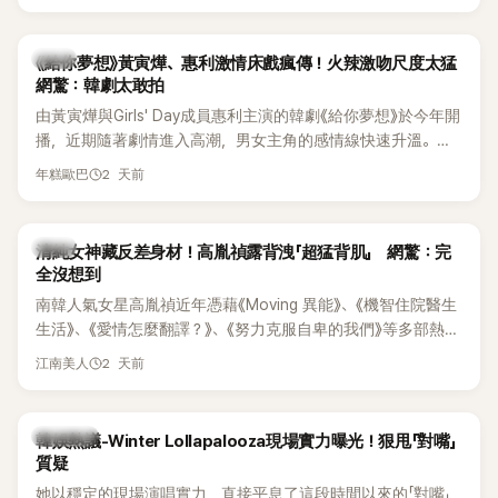
台哀悼。事發後，死者親友也陸續出面證實噩耗，並呼籲外界
停止揣測，盼逝者安息。
韓劇
《給你夢想》黃寅燁、惠利激情床戲瘋傳！火辣激吻尺度太猛
網驚：韓劇太敢拍
由黃寅燁與Girls' Day成員惠利主演的韓劇《給你夢想》於今年開
播，近期隨著劇情進入高潮，男女主角的感情線快速升溫。最
新播出的第8集不僅上演火辣吻戲，更接連出現床戲橋段，讓
2 天前
年糕歐巴
相關片段在網路上瘋傳，引發觀眾熱烈討論。
韓星
清純女神藏反差身材！高胤禎露背洩「超猛背肌」 網驚：完
全沒想到
南韓人氣女星高胤禎近年憑藉《Moving 異能》、《機智住院醫生
生活》、《愛情怎麼翻譯？》、《努力克服自卑的我們》等多部熱門
作品，躍升為韓劇新一代女神代表，不僅演技備受肯定，精緻
2 天前
江南美人
五官與清新空靈的氣質也擄獲大批粉絲。近日，她因分享一組
近況照意外掀起熱議，不是因為仙氣十足的美貌，而是藏在纖
細身材下的超狂背肌與肩膀線條，反差感十足，讓不少網友看
熱議討論
韓娛熱議-Winter Lollapalooza現場實力曝光！狠甩「對嘴」
傻直呼：「原來她身材這麼猛！」
質疑
她以穩定的現場演唱實力，直接平息了這段時間以來的「對嘴」