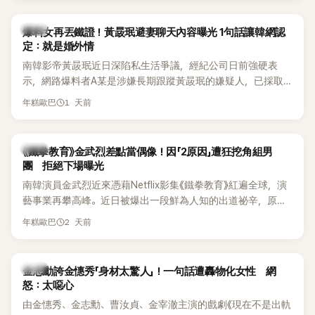
是懂了皮毛。」一番話笑翻全場，也引發網友熱議。
上，早在 2006 年，李智惠就為了證明自己沒有「隆乳」，真的
召開了一場泳裝記者招待會。當時她穿著比基尼站在一排攝影
韓星
爆料女再丟鐵證！黃晸珉避妻聊天內容曝光 1句話讓韓網認
機前，面對媒體擺出各種姿勢，畫面至今仍被網友津津樂道。
定：就是婚外情
這段為平息爭議、直接公開腋下畫面自證清白的往事再度被提
南韓影帝黃晸珉近日深陷私生活爭議，經紀公司日前強硬表
起，節目現場立刻充滿驚呼聲與笑聲，也再次讓人見識到她面
示，網路爆料者A某是涉嫌長期跟蹤黃晸珉的嫌疑人，已採取
對流言時「豁出去」的直率性格。其實她過去也曾在 SBS 節目
法律行動。不過，A某並未因此停止發聲，5日再度透過社群平
《脫掉鞋子恢單4Men》 中，親自公開那張當年引發話題的「腋下
1 天前
年糕歐巴
台公開更多內容，反駁經紀公司的說法，強調兩人的聯繫一直
比基尼照」，再次重提這段至今仍被粉絲視為黑歷史代表作的事
都是「雙向互動」，並非外界所稱的單方面騷擾。
件。 回顧李智惠的演藝路，她於 1998 年以混聲團體 S#arp 成
員身分出道，該團在 2000 年代初期紅極一時，由李智惠、徐
韓星
《鐵拳教育》金武烈差點當偶像！因「2原因」遭狂挖角組男
智英兩位女成員，以及張錫炫、Chris Kim 兩位男成員組成。不
團 拒絕下場曝光
過後來爆出長達四年的團內霸凌風波，甚至傳出徐智英母親對
南韓演員金武烈近來憑藉Netflix影集《鐵拳教育》紅遍全球，演
李智惠言語辱罵、動手等爭議，最終團體於 2002 年解散。 團
藝事業再攀高峰。近日被爆出一段鮮為人知的出道祕辛，原來
體解散後，李智惠轉型 solo，靠著綜藝與歌唱實力持續活躍演
他當年差點不是以演員身分出道，而是成為男團偶像的一員。
2 天前
年糕歐巴
藝圈。據悉，她當年能加入 S#arp，也與 李尚敏 的賞識有關。
感情方面，李智惠於 2017 年與圈外男友結婚，婚後育有兩個
女兒，一家四口生活幸福美滿。如今除了持續活躍於綜藝節
韓星
金志勳誇金憓秀「身材太驚人」！一句話遭轟物化女性 網
目，她經營的 YouTube 頻道也即將突破百萬訂閱，近年內容深
怒：太噁心
受網友喜愛，再度迎來事業第二春。
由金憓秀、金志勳、曹汝貞、金宰澈主演的戲劇《現在不是出軌