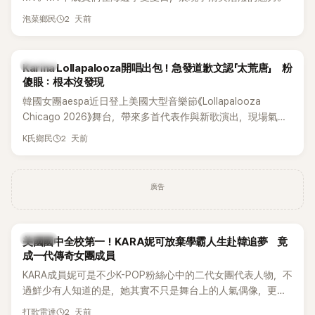
2 天前
泡菜鄉民
K-POP
Karina Lollapalooza開唱出包！急發道歉文認「太荒唐」 粉
傻眼：根本沒發現
韓國女團aespa近日登上美國大型音樂節《Lollapalooza
Chicago 2026》舞台，帶來多首代表作與新歌演出，現場氣氛
嗨翻。不過，成員Karina卻在演出後主動坦承，自己因為太緊
2 天前
K氏鄉民
張，在表演過程中一度忘記歌詞，還親自向粉絲道歉。
廣告
K-POP
美國國中全校第一！KARA妮可放棄學霸人生赴韓追夢 竟
成一代傳奇女團成員
KARA成員妮可是不少K-POP粉絲心中的二代女團代表人物，不
過鮮少有人知道的是，她其實不只是舞台上的人氣偶像，更是
一名不折不扣的學霸。她日前在節目中透露，自己在美國就讀
2 天前
打歌雷達