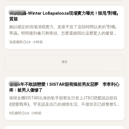
近況照意外掀起熱議，不是因為仙氣十足的美貌，而是藏在纖
細身材下的超狂背肌與肩膀線條，反差感十足，讓不少網友看
熱議討論
韓娛熱議-Winter Lollapalooza現場實力曝光！狠甩「對嘴」
傻直呼：「原來她身材這麼猛！」
質疑
她以穩定的現場演唱實力，直接平息了這段時間以來的「對嘴」
爭議。明明瘦到像只剩骨頭，怎麼還能唱出這麼驚人的爆發力
和音量？
18 小時前
泡菜鄉民
廣告
韓星
整整5年不敢談戀愛！SISTAR韶宥揭前男友惡夢 李孝利心
疼：被男人傷慘了
南韓女團SISTAR出身的歌手韶宥近日登上JTBC戀愛談話節目
《戀愛戰爭》，罕見談及自己的感情生活，不僅坦言已經整整5
年沒有談戀愛，更首度透露空窗至今的原因，全與上一段戀情
18 小時前
K氏鄉民
有關，一番真心告白讓現場來賓都相當震驚。