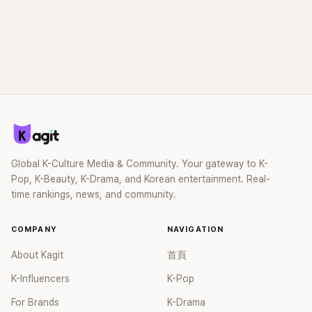
Global K-Culture Media & Community. Your gateway to K-
Pop, K-Beauty, K-Drama, and Korean entertainment. Real-
time rankings, news, and community.
COMPANY
NAVIGATION
About Kagit
首頁
K-Influencers
K-Pop
For Brands
K-Drama