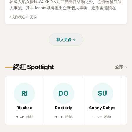
韓國人氣女團BLACKPINK近年在團體活動之外，也積極發展個
人事業，其中Jennie即將推出全新個人專輯，近期更陸續在演
出中搶先公開新歌，引發粉絲高度期待。不過，她近日受訪時
2 天前
K氏鄉民
也透露，完成今年夏季音樂節行程後，將暫時放慢腳步，替自
己安排一段休息時間。
載入更多 →
網紅 Spotlight
全部
→
RI
DO
SU
Risabae
Doctorly
Sunny Dahye
H
4.0M
粉絲
4.7M
粉絲
1.7M
粉絲