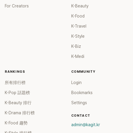
For Creators
K-Beauty
K-Food
K-Travel
K-Style
K-Biz
K-Medi
RANKINGS
COMMUNITY
所有排行榜
Login
K-Pop 話題榜
Bookmarks
K-Beauty 排行
Settings
K-Drama 排行榜
CONTACT
K-Food 趨勢
admin@kagit.kr