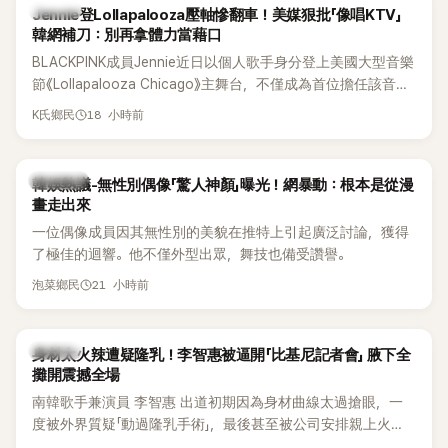
K-POP
Jennie登Lollapalooza壓軸慘翻車！美媒狠批「像唱KTV」
韓網補刀：別再拿體力當藉口
BLACKPINK成員Jennie近日以個人歌手身分登上美國大型音樂
節《Lollapalooza Chicago》主舞台，不僅成為首位擔任該音樂
節Headliner（壓軸主秀）的K-POP女SOLO歌手，寫下全新紀
18 小時前
K氏鄉民
錄。然而，演出結束後卻掀起兩極評價，不僅現場歌唱實力遭
部分網友質疑，就連美國當地媒體也毫不留情給出負評，甚至
形容整場演出「就像一場豪華KTV」。
熱議討論
韓娛熱議-無性別偶像「驚人神顏」曝光！網暴動：根本是從漫
畫走出來
一位偶像成員因其無性別的美貌在推特上引起廣泛討論，獲得
了極佳的迴響。他不僅外型出眾，舞技也備受讚譽。
21 小時前
泡菜鄉民
K-POP
身材太火辣遭疑隆乳！李智惠被逼開「比基尼記者會」 腋下全
攤開震撼全場
南韓歌手兼演員 李智惠 出道初期因為身材曲線太過搶眼，一
度被外界質疑「動過隆乳手術」，最後甚至被公司安排親上火
線，召開前所未見的「泳裝記者會」澄清。這場記者會後來還被