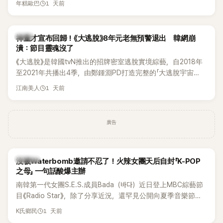
1 天前
年糕歐巴
韓國演藝圈點名為流傳至今的「三大記者會」之一。近日她在綜
藝節目中親口回憶這段「隆乳疑雲黑歷史」，話題再度被翻出來
熱議。 2日播出的 SBS 綜藝節目《我的經紀人太難搞－秘書
韓星
神童才宣布回歸！《大逃脫》8年元老無預警退出 韓網崩
鎮》，邀請同時兼顧工作與育兒的演藝圈代表「媽媽群」——李智
潰：節目靈魂沒了
惠、李賢怡、李恩亨，以第13位「My Star」身分登場，分享最真
《大逃脫》是韓國tvN推出的招牌密室逃脫實境綜藝，自2018年
實的生活日常。 節目一開始，李瑞鎮 率先與李智惠會合，兩人
至2021年共播出4季，由鄭鍾淵PD打造完整的「大逃脫宇宙
邊搭車邊聊天，氣氛輕鬆。聊到最近的新聞，李瑞鎮突然直球
（DTCU）」，憑藉燒腦劇情、電影級場景與龐大世界觀，累積
發問：「妳不是上新聞了？說妳去做整形？是人中縮短手術嗎？」
1 天前
江南美人
大批死忠粉絲，被譽為韓國最具代表性的密室逃脫綜藝之一。
一貫犀利又不留情的問法，讓現場瞬間笑成一片。對此，李智
惠也毫不閃躲，淡定接招，兩人鬥嘴默契十足。 話題接著一路
延燒到過去的爭議。李瑞鎮脫口補刀：「妳以前不是還在游泳池
廣告
開過記者會？」直接點名她當年的風波。李智惠聽了忍不住笑
說：「哥怎麼連這個都知道？」李瑞鎮則回嘴：「那時候新聞鬧那
麼大，不知道才奇怪吧。」一來一往，氣氛反而更加輕鬆。 談到
K-POP
沒被Waterbomb邀請不忍了！火辣女團天后自封「K-POP
當年情況，李智惠終於鬆口坦言，當時確實被質疑動過隆胸手
之母」 一句話酸爆主辦
術。她回憶：「拍了比基尼照片之後，就開始被說是不是去隆乳
南韓第一代女團S.E.S.成員Bada（바다）近日登上MBC綜藝節
了。」為了澄清誤會，她只好親自站出來說清楚。 李智惠進一步
目《Radio Star》，除了分享近況，還罕見公開向夏季音樂節
解釋，當時隆胸手術幾乎只有「腋下切開」一種方式，「所以我就
Waterbomb喊話，笑稱自己至今從未受邀演出，更幽默表示：
想，既然一直說我有做，那我乾脆把腋下給大家看，證明我根
1 天前
K氏鄉民
「我名字就叫『Bada（海）』，Waterbomb卻沒找我，這根本只
本沒動過。」一句話說完，全場瞬間炸鍋，來賓又驚又笑。 事實