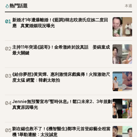
熱門話題
本週
新婚才1年遭爆離婚！《藍調》韓志旼唐氏症姊二度回
01
應 真實婚姻現況曝光
主持11年突退《認哥》！金希澈終於說真話 姜鎬童成
02
最大關鍵
《給你夢想》黃寅燁、惠利激情床戲瘋傳！火辣激吻尺
03
度太猛 網驚：韓劇太敢拍
Jennie無預警宣布「暫時休息」！鬆口未來2、3年規劃
04
真實原因曝光
劉在錫也救不了！《機智醫生》鄭準元首登綜藝全程當
05
機 1舉動遭酸：太沒誠意