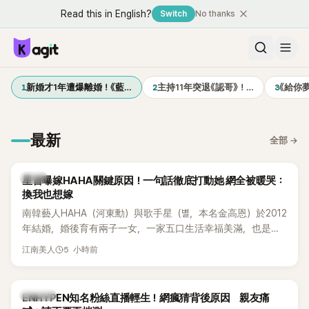
Read this in English?
Switch
No thanks
1
2
3
新婚才1年遭爆離婚！《藍…
主持11年突退《認哥》！…
《給你
最新
全部
→
韓星
星首曝嫁HAHA關鍵原因！一句話徹底打動她 網全被暖哭：
換我也想嫁
南韓藝人HAHA（河東勳）與歌手星（별，本名金高恩）於2012
年結婚，婚後育有兩子一女，一家五口生活幸福美滿，也是韓
國演藝圈公認的模範夫妻。近日，星首度公開當年決定嫁給
5 小時前
江南美人
HAHA的關鍵原因，竟是一句讓她至今仍難忘的話，也成為她
點頭步入婚姻的最大理由。
K-POP
ENHYPEN知名粉絲直播輕生！網瘋猜背後原因 親友痛