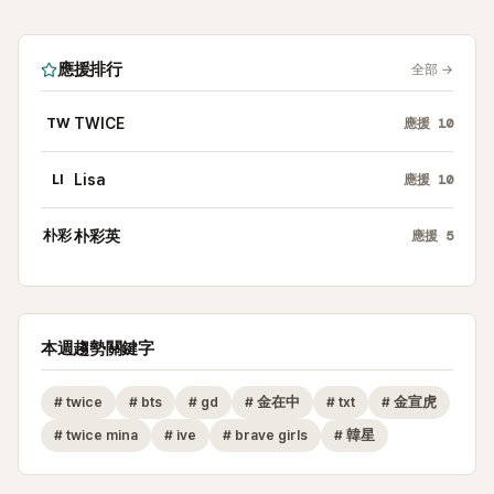
應援排行
全部
→
TW
TWICE
應援
10
LI
Lisa
應援
10
朴彩
朴彩英
應援
5
本週趨勢關鍵字
#
twice
#
bts
#
gd
#
金在中
#
txt
#
金宣虎
#
twice mina
#
ive
#
brave girls
#
韓星