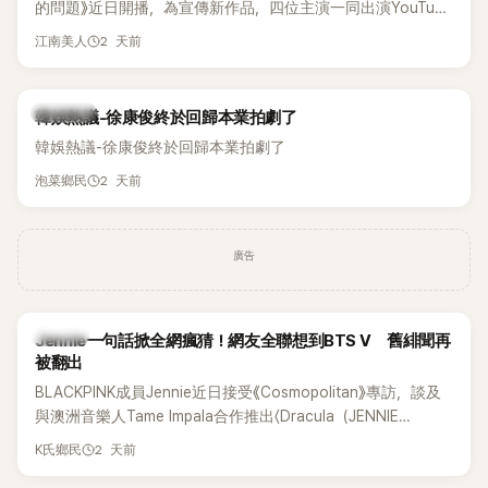
的問題》近日開播，為宣傳新作品，四位主演一同出演YouTube
節目，不料訪談中的一段發言卻意外掀起爭議。不少網友認
2 天前
江南美人
為，他將焦點放在金憓秀的身材，言論帶有「物化女性」意味，
引發大量批評。
熱議討論
韓娛熱議-徐康俊終於回歸本業拍劇了
韓娛熱議-徐康俊終於回歸本業拍劇了
2 天前
泡菜鄉民
廣告
K-POP
Jennie一句話掀全網瘋猜！網友全聯想到BTS V 舊緋聞再
被翻出
BLACKPINK成員Jennie近日接受《Cosmopolitan》專訪，談及
與澳洲音樂人Tame Impala合作推出〈Dracula（JENNIE
Remix）〉的幕後故事，沒想到她一句關於「共同朋友」的回答，
2 天前
K氏鄉民
竟再次引發外界對她與BTS成員V緋聞的討論。