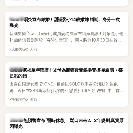
國中時，曾拿下全校第一名，優異成績曝光後，再度掀起網友
熱議。
K-POP
Noel主唱突宣布結婚！甜認娶小14歲嫩妹 婚期、身分一次
曝光
韓國男團「Noel（노을）」成員姜均成宣布結婚喜訊！對象是小他
14歲的演員劉河珍（유하진 音譯），兩人將於10月30日在首爾
低調舉辦婚禮，消息一出立刻引發關注。
2 天前
K氏鄉民
K-POP
崔叡娜淚揭童年罹癌！父母為醫藥費賣飯捲苦撐 她自責：都
是我的錯
出身自限定女團IZ*ONE、目前以SOLO歌手身分活動的崔叡
娜，近日在SBS新綜藝《我的餘生戀愛》（내 남은 연애）中，首
度談起自己幼年罹患小兒癌的經歷，回憶起父母為了籌措醫療
2 天前
K氏鄉民
費四處奔波，甚至靠賣飯捲維持生計，讓她忍不住當場落淚，
坦言年幼時一度認為「都是我的錯」。
K-POP
Jennie無預警宣布「暫時休息」！鬆口未來2、3年規劃 真實原
因曝光