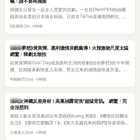
喊：請不要再揣測
韓國近日發生一起令人震驚的悲劇。一名在ENHYPEN粉絲圈
頗具知名度的日本籍女粉絲，日前在TikTok直播期間輕生，最
終不幸身亡，消息曝光後震驚韓網，也讓不少粉絲湧入社群平
5 小時前
K氏鄉民
台哀悼。事發後，死者親友也陸續出面證實噩耗，並呼籲外界
停止揣測，盼逝者安息。
韓劇
《給你夢想》黃寅燁、惠利激情床戲瘋傳！火辣激吻尺度太猛
網驚：韓劇太敢拍
由黃寅燁與Girls' Day成員惠利主演的韓劇《給你夢想》於今年開
播，近期隨著劇情進入高潮，男女主角的感情線快速升溫。最
新播出的第8集不僅上演火辣吻戲，更接連出現床戲橋段，讓
16 小時前
年糕歐巴
相關片段在網路上瘋傳，引發觀眾熱烈討論。
韓星
清純女神藏反差身材！高胤禎露背洩「超猛背肌」 網驚：完
全沒想到
南韓人氣女星高胤禎近年憑藉《Moving 異能》、《機智住院醫生
生活》、《愛情怎麼翻譯？》、《努力克服自卑的我們》等多部熱門
作品，躍升為韓劇新一代女神代表，不僅演技備受肯定，精緻
16 小時前
江南美人
五官與清新空靈的氣質也擄獲大批粉絲。近日，她因分享一組