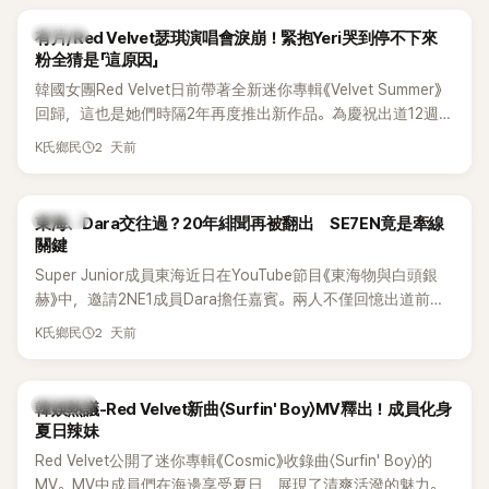
K-POP
有片/Red Velvet瑟琪演唱會淚崩！緊抱Yeri哭到停不下來
粉全猜是「這原因」
韓國女團Red Velvet日前帶著全新迷你專輯《Velvet Summer》
回歸，這也是她們時隔2年再度推出新作品。為慶祝出道12週
年，五位成員也一連舉辦三場粉絲演唱會，與粉絲共同回顧經
2 天前
K氏鄉民
典歌曲、帶來新歌舞台。不過，成員瑟琪卻在演出過程中數度
落淚，令人相當心疼。
K-POP
東海、Dara交往過？20年緋聞再被翻出 SE7EN竟是牽線
關鍵
Super Junior成員東海近日在YouTube節目《東海物與白頭銀
赫》中，邀請2NE1成員Dara擔任嘉賓。兩人不僅回憶出道前的
青澀往事，也首度聊起當年鬧得沸沸揚揚的緋聞，讓東海忍不
2 天前
K氏鄉民
住笑說：「真的有很多粉絲以為我們交往過。」
熱議討論
韓娛熱議-Red Velvet新曲〈Surfin' Boy〉MV釋出！成員化身
夏日辣妹
Red Velvet公開了迷你專輯《Cosmic》收錄曲〈Surfin' Boy〉的
MV。MV中成員們在海邊享受夏日，展現了清爽活潑的魅力。