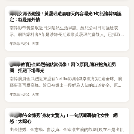
是懂了皮毛。」一番話笑翻全場，也引發網友熱議。
上，早在 2006 年，李智惠就為了證明自己沒有「隆乳」，真的
召開了一場泳裝記者招待會。當時她穿著比基尼站在一排攝影
韓星
爆料女再丟鐵證！黃晸珉避妻聊天內容曝光 1句話讓韓網認
機前，面對媒體擺出各種姿勢，畫面至今仍被網友津津樂道。
定：就是婚外情
這段為平息爭議、直接公開腋下畫面自證清白的往事再度被提
南韓影帝黃晸珉近日深陷私生活爭議，經紀公司日前強硬表
起，節目現場立刻充滿驚呼聲與笑聲，也再次讓人見識到她面
示，網路爆料者A某是涉嫌長期跟蹤黃晸珉的嫌疑人，已採取
對流言時「豁出去」的直率性格。其實她過去也曾在 SBS 節目
法律行動。不過，A某並未因此停止發聲，5日再度透過社群平
《脫掉鞋子恢單4Men》 中，親自公開那張當年引發話題的「腋下
1 天前
年糕歐巴
台公開更多內容，反駁經紀公司的說法，強調兩人的聯繫一直
比基尼照」，再次重提這段至今仍被粉絲視為黑歷史代表作的事
都是「雙向互動」，並非外界所稱的單方面騷擾。
件。 回顧李智惠的演藝路，她於 1998 年以混聲團體 S#arp 成
員身分出道，該團在 2000 年代初期紅極一時，由李智惠、徐
韓星
《鐵拳教育》金武烈差點當偶像！因「2原因」遭狂挖角組男
智英兩位女成員，以及張錫炫、Chris Kim 兩位男成員組成。不
團 拒絕下場曝光
過後來爆出長達四年的團內霸凌風波，甚至傳出徐智英母親對
南韓演員金武烈近來憑藉Netflix影集《鐵拳教育》紅遍全球，演
李智惠言語辱罵、動手等爭議，最終團體於 2002 年解散。 團
藝事業再攀高峰。近日被爆出一段鮮為人知的出道祕辛，原來
體解散後，李智惠轉型 solo，靠著綜藝與歌唱實力持續活躍演
他當年差點不是以演員身分出道，而是成為男團偶像的一員。
2 天前
年糕歐巴
藝圈。據悉，她當年能加入 S#arp，也與 李尚敏 的賞識有關。
感情方面，李智惠於 2017 年與圈外男友結婚，婚後育有兩個
女兒，一家四口生活幸福美滿。如今除了持續活躍於綜藝節
韓星
金志勳誇金憓秀「身材太驚人」！一句話遭轟物化女性 網
目，她經營的 YouTube 頻道也即將突破百萬訂閱，近年內容深
怒：太噁心
受網友喜愛，再度迎來事業第二春。
由金憓秀、金志勳、曹汝貞、金宰澈主演的戲劇《現在不是出軌