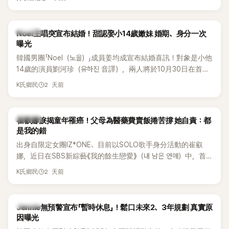
國中時，曾拿下全校第一名，優異成績曝光後，再度掀起網友
熱議。
K-POP
Noel主唱突宣布結婚！甜認娶小14歲嫩妹 婚期、身分一次
曝光
韓國男團「Noel（노을）」成員姜均成宣布結婚喜訊！對象是小他
14歲的演員劉河珍（유하진 音譯），兩人將於10月30日在首爾
低調舉辦婚禮，消息一出立刻引發關注。
2 天前
K氏鄉民
K-POP
崔叡娜淚揭童年罹癌！父母為醫藥費賣飯捲苦撐 她自責：都
是我的錯
出身自限定女團IZ*ONE、目前以SOLO歌手身分活動的崔叡
娜，近日在SBS新綜藝《我的餘生戀愛》（내 남은 연애）中，首
度談起自己幼年罹患小兒癌的經歷，回憶起父母為了籌措醫療
2 天前
K氏鄉民
費四處奔波，甚至靠賣飯捲維持生計，讓她忍不住當場落淚，
坦言年幼時一度認為「都是我的錯」。
K-POP
Jennie無預警宣布「暫時休息」！鬆口未來2、3年規劃 真實原
因曝光