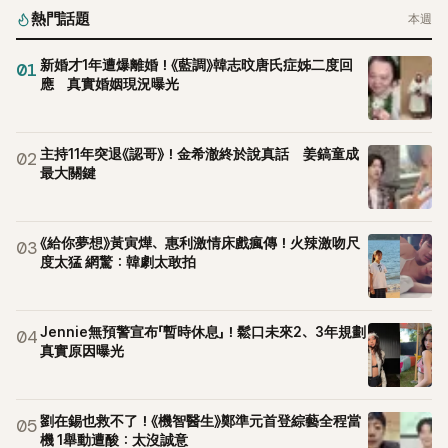
熱門話題
本週
新婚才1年遭爆離婚！《藍調》韓志旼唐氏症姊二度回
01
應 真實婚姻現況曝光
主持11年突退《認哥》！金希澈終於說真話 姜鎬童成
02
最大關鍵
《給你夢想》黃寅燁、惠利激情床戲瘋傳！火辣激吻尺
03
度太猛 網驚：韓劇太敢拍
Jennie無預警宣布「暫時休息」！鬆口未來2、3年規劃
04
真實原因曝光
劉在錫也救不了！《機智醫生》鄭準元首登綜藝全程當
05
機 1舉動遭酸：太沒誠意