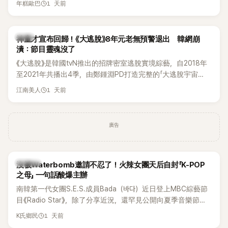
1 天前
年糕歐巴
韓國演藝圈點名為流傳至今的「三大記者會」之一。近日她在綜
藝節目中親口回憶這段「隆乳疑雲黑歷史」，話題再度被翻出來
熱議。 2日播出的 SBS 綜藝節目《我的經紀人太難搞－秘書
韓星
神童才宣布回歸！《大逃脫》8年元老無預警退出 韓網崩
鎮》，邀請同時兼顧工作與育兒的演藝圈代表「媽媽群」——李智
潰：節目靈魂沒了
惠、李賢怡、李恩亨，以第13位「My Star」身分登場，分享最真
《大逃脫》是韓國tvN推出的招牌密室逃脫實境綜藝，自2018年
實的生活日常。 節目一開始，李瑞鎮 率先與李智惠會合，兩人
至2021年共播出4季，由鄭鍾淵PD打造完整的「大逃脫宇宙
邊搭車邊聊天，氣氛輕鬆。聊到最近的新聞，李瑞鎮突然直球
（DTCU）」，憑藉燒腦劇情、電影級場景與龐大世界觀，累積
發問：「妳不是上新聞了？說妳去做整形？是人中縮短手術嗎？」
1 天前
江南美人
大批死忠粉絲，被譽為韓國最具代表性的密室逃脫綜藝之一。
一貫犀利又不留情的問法，讓現場瞬間笑成一片。對此，李智
惠也毫不閃躲，淡定接招，兩人鬥嘴默契十足。 話題接著一路
延燒到過去的爭議。李瑞鎮脫口補刀：「妳以前不是還在游泳池
廣告
開過記者會？」直接點名她當年的風波。李智惠聽了忍不住笑
說：「哥怎麼連這個都知道？」李瑞鎮則回嘴：「那時候新聞鬧那
麼大，不知道才奇怪吧。」一來一往，氣氛反而更加輕鬆。 談到
K-POP
沒被Waterbomb邀請不忍了！火辣女團天后自封「K-POP
當年情況，李智惠終於鬆口坦言，當時確實被質疑動過隆胸手
之母」 一句話酸爆主辦
術。她回憶：「拍了比基尼照片之後，就開始被說是不是去隆乳
南韓第一代女團S.E.S.成員Bada（바다）近日登上MBC綜藝節
了。」為了澄清誤會，她只好親自站出來說清楚。 李智惠進一步
目《Radio Star》，除了分享近況，還罕見公開向夏季音樂節
解釋，當時隆胸手術幾乎只有「腋下切開」一種方式，「所以我就
Waterbomb喊話，笑稱自己至今從未受邀演出，更幽默表示：
想，既然一直說我有做，那我乾脆把腋下給大家看，證明我根
1 天前
K氏鄉民
「我名字就叫『Bada（海）』，Waterbomb卻沒找我，這根本只
本沒動過。」一句話說完，全場瞬間炸鍋，來賓又驚又笑。 事實