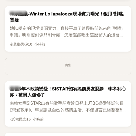
近況照意外掀起熱議，不是因為仙氣十足的美貌，而是藏在纖
細身材下的超狂背肌與肩膀線條，反差感十足，讓不少網友看
熱議討論
韓娛熱議-Winter Lollapalooza現場實力曝光！狠甩「對嘴」
傻直呼：「原來她身材這麼猛！」
質疑
她以穩定的現場演唱實力，直接平息了這段時間以來的「對嘴」
爭議。明明瘦到像只剩骨頭，怎麼還能唱出這麼驚人的爆發力
和音量？
18 小時前
泡菜鄉民
廣告
韓星
整整5年不敢談戀愛！SISTAR韶宥揭前男友惡夢 李孝利心
疼：被男人傷慘了
南韓女團SISTAR出身的歌手韶宥近日登上JTBC戀愛談話節目
《戀愛戰爭》，罕見談及自己的感情生活，不僅坦言已經整整5
年沒有談戀愛，更首度透露空窗至今的原因，全與上一段戀情
18 小時前
K氏鄉民
有關，一番真心告白讓現場來賓都相當震驚。