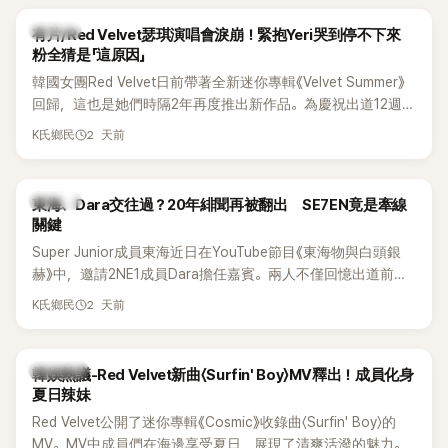
K-POP
有片/Red Velvet瑟琪演唱會淚崩！緊抱Yeri哭到停不下來
粉全猜是「這原因」
韓國女團Red Velvet日前帶著全新迷你專輯《Velvet Summer》
回歸，這也是她們時隔2年再度推出新作品。為慶祝出道12週
年，五位成員也一連舉辦三場粉絲演唱會，與粉絲共同回顧經
2 天前
K氏鄉民
典歌曲、帶來新歌舞台。不過，成員瑟琪卻在演出過程中數度
落淚，令人相當心疼。
K-POP
東海、Dara交往過？20年緋聞再被翻出 SE7EN竟是牽線
關鍵
Super Junior成員東海近日在YouTube節目《東海物與白頭銀
赫》中，邀請2NE1成員Dara擔任嘉賓。兩人不僅回憶出道前的
青澀往事，也首度聊起當年鬧得沸沸揚揚的緋聞，讓東海忍不
2 天前
K氏鄉民
住笑說：「真的有很多粉絲以為我們交往過。」
熱議討論
韓娛熱議-Red Velvet新曲〈Surfin' Boy〉MV釋出！成員化身
夏日辣妹
Red Velvet公開了迷你專輯《Cosmic》收錄曲〈Surfin' Boy〉的
MV。MV中成員們在海邊享受夏日，展現了清爽活潑的魅力。