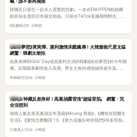
喊：請不要再揣測
韓國近日發生一起令人震驚的悲劇。一名在ENHYPEN粉絲圈
頗具知名度的日本籍女粉絲，日前在TikTok直播期間輕生，最
終不幸身亡，消息曝光後震驚韓網，也讓不少粉絲湧入社群平
5 小時前
K氏鄉民
台哀悼。事發後，死者親友也陸續出面證實噩耗，並呼籲外界
停止揣測，盼逝者安息。
韓劇
《給你夢想》黃寅燁、惠利激情床戲瘋傳！火辣激吻尺度太猛
網驚：韓劇太敢拍
由黃寅燁與Girls' Day成員惠利主演的韓劇《給你夢想》於今年開
播，近期隨著劇情進入高潮，男女主角的感情線快速升溫。最
新播出的第8集不僅上演火辣吻戲，更接連出現床戲橋段，讓
16 小時前
年糕歐巴
相關片段在網路上瘋傳，引發觀眾熱烈討論。
韓星
清純女神藏反差身材！高胤禎露背洩「超猛背肌」 網驚：完
全沒想到
南韓人氣女星高胤禎近年憑藉《Moving 異能》、《機智住院醫生
生活》、《愛情怎麼翻譯？》、《努力克服自卑的我們》等多部熱門
作品，躍升為韓劇新一代女神代表，不僅演技備受肯定，精緻
16 小時前
江南美人
五官與清新空靈的氣質也擄獲大批粉絲。近日，她因分享一組