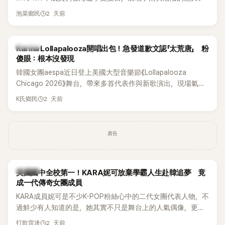
2 天前
泡菜鄉民
K-POP
Karina Lollapalooza開唱出包！急發道歉文認「太荒唐」 粉
傻眼：根本沒發現
韓國女團aespa近日登上美國大型音樂節《Lollapalooza
Chicago 2026》舞台，帶來多首代表作與新歌演出，現場氣氛
嗨翻。不過，成員Karina卻在演出後主動坦承，自己因為太緊
2 天前
K氏鄉民
張，在表演過程中一度忘記歌詞，還親自向粉絲道歉。
廣告
K-POP
美國國中全校第一！KARA妮可放棄學霸人生赴韓追夢 竟
成一代傳奇女團成員
KARA成員妮可是不少K-POP粉絲心中的二代女團代表人物，不
過鮮少有人知道的是，她其實不只是舞台上的人氣偶像，更是
一名不折不扣的學霸。她日前在節目中透露，自己在美國就讀
2 天前
打歌雷達