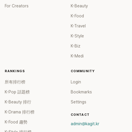
For Creators
K-Beauty
K-Food
K-Travel
K-Style
K-Biz
K-Medi
RANKINGS
COMMUNITY
所有排行榜
Login
K-Pop 話題榜
Bookmarks
K-Beauty 排行
Settings
K-Drama 排行榜
CONTACT
K-Food 趨勢
admin@kagit.kr