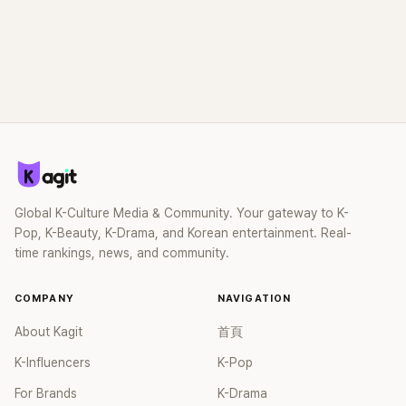
Global K-Culture Media & Community. Your gateway to K-
Pop, K-Beauty, K-Drama, and Korean entertainment. Real-
time rankings, news, and community.
COMPANY
NAVIGATION
About Kagit
首頁
K-Influencers
K-Pop
For Brands
K-Drama