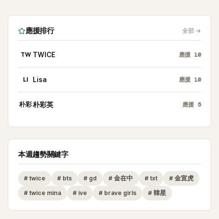
應援排行
全部
→
TW
TWICE
應援
10
LI
Lisa
應援
10
朴彩
朴彩英
應援
5
本週趨勢關鍵字
#
twice
#
bts
#
gd
#
金在中
#
txt
#
金宣虎
#
twice mina
#
ive
#
brave girls
#
韓星