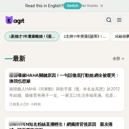
Read this in English?
Switch
No thanks
1
2
3
新婚才1年遭爆離婚！《藍…
主持11年突退《認哥》！…
《給你
最新
全部
→
韓星
星首曝嫁HAHA關鍵原因！一句話徹底打動她 網全被暖哭：
換我也想嫁
南韓藝人HAHA（河東勳）與歌手星（별，本名金高恩）於2012
年結婚，婚後育有兩子一女，一家五口生活幸福美滿，也是韓
國演藝圈公認的模範夫妻。近日，星首度公開當年決定嫁給
5 小時前
江南美人
HAHA的關鍵原因，竟是一句讓她至今仍難忘的話，也成為她
點頭步入婚姻的最大理由。
K-POP
ENHYPEN知名粉絲直播輕生！網瘋猜背後原因 親友痛