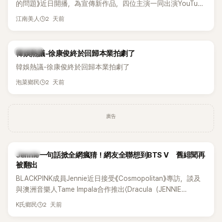
的問題》近日開播，為宣傳新作品，四位主演一同出演YouTube
節目，不料訪談中的一段發言卻意外掀起爭議。不少網友認
2 天前
江南美人
為，他將焦點放在金憓秀的身材，言論帶有「物化女性」意味，
引發大量批評。
熱議討論
韓娛熱議-徐康俊終於回歸本業拍劇了
韓娛熱議-徐康俊終於回歸本業拍劇了
2 天前
泡菜鄉民
廣告
K-POP
Jennie一句話掀全網瘋猜！網友全聯想到BTS V 舊緋聞再
被翻出
BLACKPINK成員Jennie近日接受《Cosmopolitan》專訪，談及
與澳洲音樂人Tame Impala合作推出〈Dracula（JENNIE
Remix）〉的幕後故事，沒想到她一句關於「共同朋友」的回答，
2 天前
K氏鄉民
竟再次引發外界對她與BTS成員V緋聞的討論。