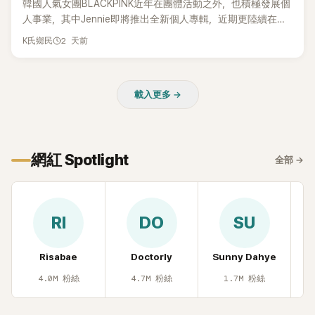
韓國人氣女團BLACKPINK近年在團體活動之外，也積極發展個
人事業，其中Jennie即將推出全新個人專輯，近期更陸續在演
出中搶先公開新歌，引發粉絲高度期待。不過，她近日受訪時
2 天前
K氏鄉民
也透露，完成今年夏季音樂節行程後，將暫時放慢腳步，替自
己安排一段休息時間。
載入更多 →
網紅 Spotlight
全部
→
RI
DO
SU
Risabae
Doctorly
Sunny Dahye
H
4.0M
粉絲
4.7M
粉絲
1.7M
粉絲