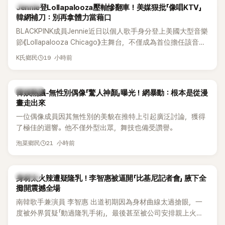
K-POP
Jennie登Lollapalooza壓軸慘翻車！美媒狠批「像唱KTV」
韓網補刀：別再拿體力當藉口
BLACKPINK成員Jennie近日以個人歌手身分登上美國大型音樂
節《Lollapalooza Chicago》主舞台，不僅成為首位擔任該音樂
節Headliner（壓軸主秀）的K-POP女SOLO歌手，寫下全新紀
19 小時前
K氏鄉民
錄。然而，演出結束後卻掀起兩極評價，不僅現場歌唱實力遭
部分網友質疑，就連美國當地媒體也毫不留情給出負評，甚至
形容整場演出「就像一場豪華KTV」。
熱議討論
韓娛熱議-無性別偶像「驚人神顏」曝光！網暴動：根本是從漫
畫走出來
一位偶像成員因其無性別的美貌在推特上引起廣泛討論，獲得
了極佳的迴響。他不僅外型出眾，舞技也備受讚譽。
21 小時前
泡菜鄉民
K-POP
身材太火辣遭疑隆乳！李智惠被逼開「比基尼記者會」 腋下全
攤開震撼全場
南韓歌手兼演員 李智惠 出道初期因為身材曲線太過搶眼，一
度被外界質疑「動過隆乳手術」，最後甚至被公司安排親上火
線，召開前所未見的「泳裝記者會」澄清。這場記者會後來還被