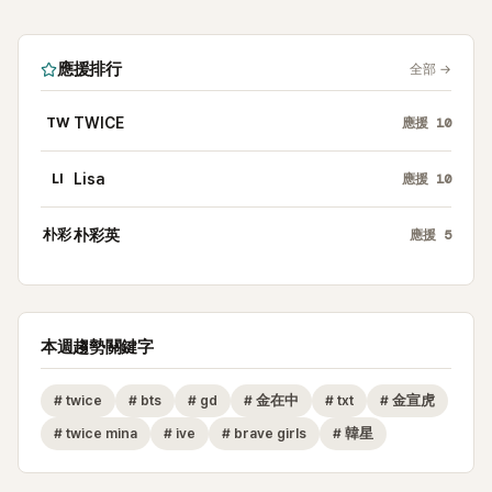
應援排行
全部
→
TW
TWICE
應援
10
LI
Lisa
應援
10
朴彩
朴彩英
應援
5
本週趨勢關鍵字
#
twice
#
bts
#
gd
#
金在中
#
txt
#
金宣虎
#
twice mina
#
ive
#
brave girls
#
韓星