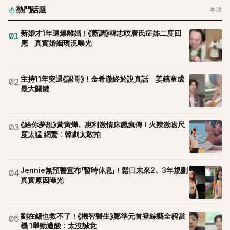
熱門話題
本週
新婚才1年遭爆離婚！《藍調》韓志旼唐氏症姊二度回
01
應 真實婚姻現況曝光
主持11年突退《認哥》！金希澈終於說真話 姜鎬童成
02
最大關鍵
《給你夢想》黃寅燁、惠利激情床戲瘋傳！火辣激吻尺
03
度太猛 網驚：韓劇太敢拍
Jennie無預警宣布「暫時休息」！鬆口未來2、3年規劃
04
真實原因曝光
劉在錫也救不了！《機智醫生》鄭準元首登綜藝全程當
05
機 1舉動遭酸：太沒誠意