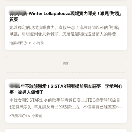
近況照意外掀起熱議，不是因為仙氣十足的美貌，而是藏在纖
細身材下的超狂背肌與肩膀線條，反差感十足，讓不少網友看
熱議討論
韓娛熱議-Winter Lollapalooza現場實力曝光！狠甩「對嘴」
傻直呼：「原來她身材這麼猛！」
質疑
她以穩定的現場演唱實力，直接平息了這段時間以來的「對嘴」
爭議。明明瘦到像只剩骨頭，怎麼還能唱出這麼驚人的爆發力
和音量？
18 小時前
泡菜鄉民
廣告
韓星
整整5年不敢談戀愛！SISTAR韶宥揭前男友惡夢 李孝利心
疼：被男人傷慘了
南韓女團SISTAR出身的歌手韶宥近日登上JTBC戀愛談話節目
《戀愛戰爭》，罕見談及自己的感情生活，不僅坦言已經整整5
年沒有談戀愛，更首度透露空窗至今的原因，全與上一段戀情
18 小時前
K氏鄉民
有關，一番真心告白讓現場來賓都相當震驚。