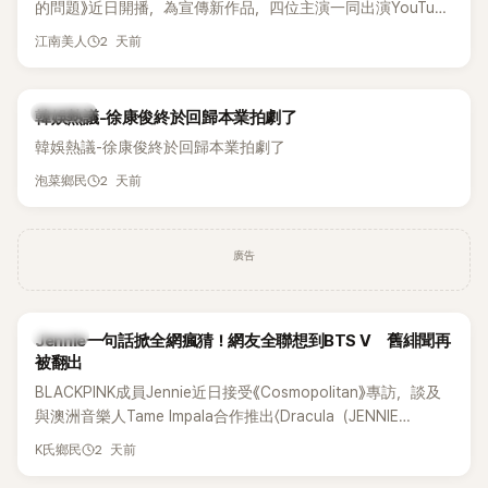
的問題》近日開播，為宣傳新作品，四位主演一同出演YouTube
節目，不料訪談中的一段發言卻意外掀起爭議。不少網友認
2 天前
江南美人
為，他將焦點放在金憓秀的身材，言論帶有「物化女性」意味，
引發大量批評。
熱議討論
韓娛熱議-徐康俊終於回歸本業拍劇了
韓娛熱議-徐康俊終於回歸本業拍劇了
2 天前
泡菜鄉民
廣告
K-POP
Jennie一句話掀全網瘋猜！網友全聯想到BTS V 舊緋聞再
被翻出
BLACKPINK成員Jennie近日接受《Cosmopolitan》專訪，談及
與澳洲音樂人Tame Impala合作推出〈Dracula（JENNIE
Remix）〉的幕後故事，沒想到她一句關於「共同朋友」的回答，
2 天前
K氏鄉民
竟再次引發外界對她與BTS成員V緋聞的討論。