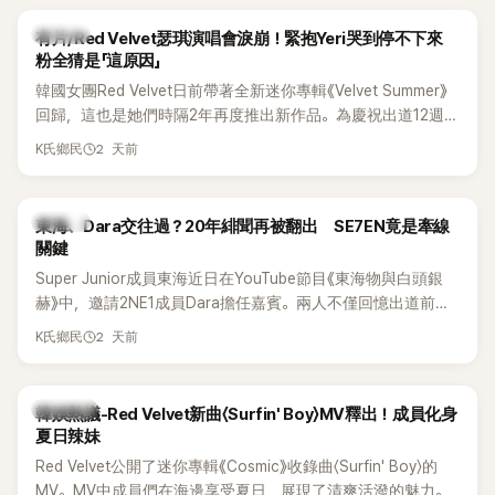
K-POP
有片/Red Velvet瑟琪演唱會淚崩！緊抱Yeri哭到停不下來
粉全猜是「這原因」
韓國女團Red Velvet日前帶著全新迷你專輯《Velvet Summer》
回歸，這也是她們時隔2年再度推出新作品。為慶祝出道12週
年，五位成員也一連舉辦三場粉絲演唱會，與粉絲共同回顧經
2 天前
K氏鄉民
典歌曲、帶來新歌舞台。不過，成員瑟琪卻在演出過程中數度
落淚，令人相當心疼。
K-POP
東海、Dara交往過？20年緋聞再被翻出 SE7EN竟是牽線
關鍵
Super Junior成員東海近日在YouTube節目《東海物與白頭銀
赫》中，邀請2NE1成員Dara擔任嘉賓。兩人不僅回憶出道前的
青澀往事，也首度聊起當年鬧得沸沸揚揚的緋聞，讓東海忍不
2 天前
K氏鄉民
住笑說：「真的有很多粉絲以為我們交往過。」
熱議討論
韓娛熱議-Red Velvet新曲〈Surfin' Boy〉MV釋出！成員化身
夏日辣妹
Red Velvet公開了迷你專輯《Cosmic》收錄曲〈Surfin' Boy〉的
MV。MV中成員們在海邊享受夏日，展現了清爽活潑的魅力。