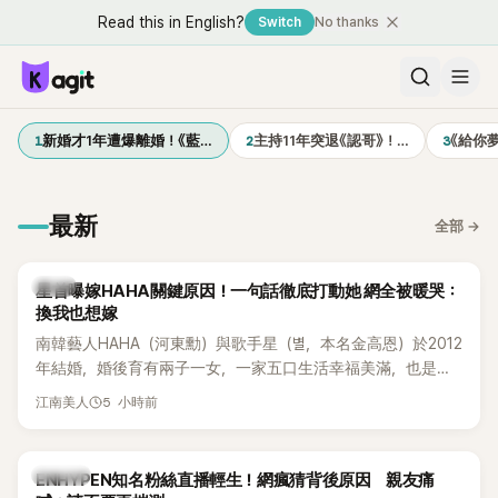
Read this in English?
Switch
No thanks
1
2
3
新婚才1年遭爆離婚！《藍…
主持11年突退《認哥》！…
《給你
最新
全部
→
韓星
星首曝嫁HAHA關鍵原因！一句話徹底打動她 網全被暖哭：
換我也想嫁
南韓藝人HAHA（河東勳）與歌手星（별，本名金高恩）於2012
年結婚，婚後育有兩子一女，一家五口生活幸福美滿，也是韓
國演藝圈公認的模範夫妻。近日，星首度公開當年決定嫁給
5 小時前
江南美人
HAHA的關鍵原因，竟是一句讓她至今仍難忘的話，也成為她
點頭步入婚姻的最大理由。
K-POP
ENHYPEN知名粉絲直播輕生！網瘋猜背後原因 親友痛