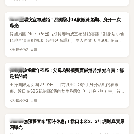
國中時，曾拿下全校第一名，優異成績曝光後，再度掀起網友
熱議。
K-POP
Noel主唱突宣布結婚！甜認娶小14歲嫩妹 婚期、身分一次
曝光
韓國男團「Noel（노을）」成員姜均成宣布結婚喜訊！對象是小他
14歲的演員劉河珍（유하진 音譯），兩人將於10月30日在首爾
低調舉辦婚禮，消息一出立刻引發關注。
2 天前
K氏鄉民
K-POP
崔叡娜淚揭童年罹癌！父母為醫藥費賣飯捲苦撐 她自責：都
是我的錯
出身自限定女團IZ*ONE、目前以SOLO歌手身分活動的崔叡
娜，近日在SBS新綜藝《我的餘生戀愛》（내 남은 연애）中，首
度談起自己幼年罹患小兒癌的經歷，回憶起父母為了籌措醫療
2 天前
K氏鄉民
費四處奔波，甚至靠賣飯捲維持生計，讓她忍不住當場落淚，
坦言年幼時一度認為「都是我的錯」。
K-POP
Jennie無預警宣布「暫時休息」！鬆口未來2、3年規劃 真實原
因曝光