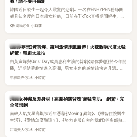
喊：請不要再揣測
韓國近日發生一起令人震驚的悲劇。一名在ENHYPEN粉絲圈
頗具知名度的日本籍女粉絲，日前在TikTok直播期間輕生，最
終不幸身亡，消息曝光後震驚韓網，也讓不少粉絲湧入社群平
5 小時前
K氏鄉民
台哀悼。事發後，死者親友也陸續出面證實噩耗，並呼籲外界
停止揣測，盼逝者安息。
韓劇
《給你夢想》黃寅燁、惠利激情床戲瘋傳！火辣激吻尺度太猛
網驚：韓劇太敢拍
由黃寅燁與Girls' Day成員惠利主演的韓劇《給你夢想》於今年開
播，近期隨著劇情進入高潮，男女主角的感情線快速升溫。最
新播出的第8集不僅上演火辣吻戲，更接連出現床戲橋段，讓
16 小時前
年糕歐巴
相關片段在網路上瘋傳，引發觀眾熱烈討論。
韓星
清純女神藏反差身材！高胤禎露背洩「超猛背肌」 網驚：完
全沒想到
南韓人氣女星高胤禎近年憑藉《Moving 異能》、《機智住院醫生
生活》、《愛情怎麼翻譯？》、《努力克服自卑的我們》等多部熱門
作品，躍升為韓劇新一代女神代表，不僅演技備受肯定，精緻
16 小時前
江南美人
五官與清新空靈的氣質也擄獲大批粉絲。近日，她因分享一組