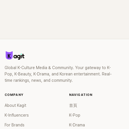
Global K-Culture Media & Community. Your gateway to K-
Pop, K-Beauty, K-Drama, and Korean entertainment. Real-
time rankings, news, and community.
COMPANY
NAVIGATION
About Kagit
首頁
K-Influencers
K-Pop
For Brands
K-Drama