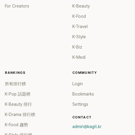
For Creators
K-Beauty
K-Food
K-Travel
K-Style
K-Biz
K-Medi
RANKINGS
COMMUNITY
所有排行榜
Login
K-Pop 話題榜
Bookmarks
K-Beauty 排行
Settings
K-Drama 排行榜
CONTACT
K-Food 趨勢
admin@kagit.kr