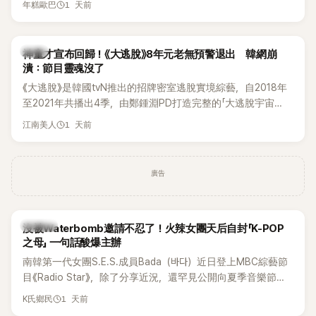
1 天前
年糕歐巴
韓國演藝圈點名為流傳至今的「三大記者會」之一。近日她在綜
藝節目中親口回憶這段「隆乳疑雲黑歷史」，話題再度被翻出來
熱議。 2日播出的 SBS 綜藝節目《我的經紀人太難搞－秘書
韓星
神童才宣布回歸！《大逃脫》8年元老無預警退出 韓網崩
鎮》，邀請同時兼顧工作與育兒的演藝圈代表「媽媽群」——李智
潰：節目靈魂沒了
惠、李賢怡、李恩亨，以第13位「My Star」身分登場，分享最真
《大逃脫》是韓國tvN推出的招牌密室逃脫實境綜藝，自2018年
實的生活日常。 節目一開始，李瑞鎮 率先與李智惠會合，兩人
至2021年共播出4季，由鄭鍾淵PD打造完整的「大逃脫宇宙
邊搭車邊聊天，氣氛輕鬆。聊到最近的新聞，李瑞鎮突然直球
（DTCU）」，憑藉燒腦劇情、電影級場景與龐大世界觀，累積
發問：「妳不是上新聞了？說妳去做整形？是人中縮短手術嗎？」
1 天前
江南美人
大批死忠粉絲，被譽為韓國最具代表性的密室逃脫綜藝之一。
一貫犀利又不留情的問法，讓現場瞬間笑成一片。對此，李智
惠也毫不閃躲，淡定接招，兩人鬥嘴默契十足。 話題接著一路
延燒到過去的爭議。李瑞鎮脫口補刀：「妳以前不是還在游泳池
廣告
開過記者會？」直接點名她當年的風波。李智惠聽了忍不住笑
說：「哥怎麼連這個都知道？」李瑞鎮則回嘴：「那時候新聞鬧那
麼大，不知道才奇怪吧。」一來一往，氣氛反而更加輕鬆。 談到
K-POP
沒被Waterbomb邀請不忍了！火辣女團天后自封「K-POP
當年情況，李智惠終於鬆口坦言，當時確實被質疑動過隆胸手
之母」 一句話酸爆主辦
術。她回憶：「拍了比基尼照片之後，就開始被說是不是去隆乳
南韓第一代女團S.E.S.成員Bada（바다）近日登上MBC綜藝節
了。」為了澄清誤會，她只好親自站出來說清楚。 李智惠進一步
目《Radio Star》，除了分享近況，還罕見公開向夏季音樂節
解釋，當時隆胸手術幾乎只有「腋下切開」一種方式，「所以我就
Waterbomb喊話，笑稱自己至今從未受邀演出，更幽默表示：
想，既然一直說我有做，那我乾脆把腋下給大家看，證明我根
1 天前
K氏鄉民
「我名字就叫『Bada（海）』，Waterbomb卻沒找我，這根本只
本沒動過。」一句話說完，全場瞬間炸鍋，來賓又驚又笑。 事實