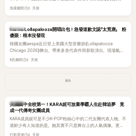
2 天前
泡菜鄉民
K-POP
Karina Lollapalooza開唱出包！急發道歉文認「太荒唐」 粉
傻眼：根本沒發現
韓國女團aespa近日登上美國大型音樂節《Lollapalooza
Chicago 2026》舞台，帶來多首代表作與新歌演出，現場氣氛
嗨翻。不過，成員Karina卻在演出後主動坦承，自己因為太緊
2 天前
K氏鄉民
張，在表演過程中一度忘記歌詞，還親自向粉絲道歉。
廣告
K-POP
美國國中全校第一！KARA妮可放棄學霸人生赴韓追夢 竟
成一代傳奇女團成員
KARA成員妮可是不少K-POP粉絲心中的二代女團代表人物，不
過鮮少有人知道的是，她其實不只是舞台上的人氣偶像，更是
一名不折不扣的學霸。她日前在節目中透露，自己在美國就讀
2 天前
打歌雷達