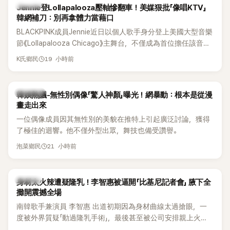
K-POP
Jennie登Lollapalooza壓軸慘翻車！美媒狠批「像唱KTV」
韓網補刀：別再拿體力當藉口
BLACKPINK成員Jennie近日以個人歌手身分登上美國大型音樂
節《Lollapalooza Chicago》主舞台，不僅成為首位擔任該音樂
節Headliner（壓軸主秀）的K-POP女SOLO歌手，寫下全新紀
19 小時前
K氏鄉民
錄。然而，演出結束後卻掀起兩極評價，不僅現場歌唱實力遭
部分網友質疑，就連美國當地媒體也毫不留情給出負評，甚至
形容整場演出「就像一場豪華KTV」。
熱議討論
韓娛熱議-無性別偶像「驚人神顏」曝光！網暴動：根本是從漫
畫走出來
一位偶像成員因其無性別的美貌在推特上引起廣泛討論，獲得
了極佳的迴響。他不僅外型出眾，舞技也備受讚譽。
21 小時前
泡菜鄉民
K-POP
身材太火辣遭疑隆乳！李智惠被逼開「比基尼記者會」 腋下全
攤開震撼全場
南韓歌手兼演員 李智惠 出道初期因為身材曲線太過搶眼，一
度被外界質疑「動過隆乳手術」，最後甚至被公司安排親上火
線，召開前所未見的「泳裝記者會」澄清。這場記者會後來還被