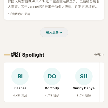
韓國人氣女團BLACKPINK近年在團體活動之外，也積極發展個
人事業，其中Jennie即將推出全新個人專輯，近期更陸續在演
出中搶先公開新歌，引發粉絲高度期待。不過，她近日受訪時
2 天前
K氏鄉民
也透露，完成今年夏季音樂節行程後，將暫時放慢腳步，替自
己安排一段休息時間。
載入更多 →
網紅 Spotlight
全部
→
RI
DO
SU
Risabae
Doctorly
Sunny Dahye
H
4.0M
粉絲
4.7M
粉絲
1.7M
粉絲