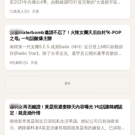
至2021年共播出4季，由鄭鍾淵PD打造完整的「大逃脫宇宙
邊搭車邊聊天，氣氛輕鬆。聊到最近的新聞，李瑞鎮突然直球
（DTCU）」，憑藉燒腦劇情、電影級場景與龐大世界觀，累積
發問：「妳不是上新聞了？說妳去做整形？是人中縮短手術嗎？」
1 天前
江南美人
大批死忠粉絲，被譽為韓國最具代表性的密室逃脫綜藝之一。
一貫犀利又不留情的問法，讓現場瞬間笑成一片。對此，李智
惠也毫不閃躲，淡定接招，兩人鬥嘴默契十足。 話題接著一路
延燒到過去的爭議。李瑞鎮脫口補刀：「妳以前不是還在游泳池
K-POP
沒被Waterbomb邀請不忍了！火辣女團天后自封「K-POP
開過記者會？」直接點名她當年的風波。李智惠聽了忍不住笑
之母」 一句話酸爆主辦
說：「哥怎麼連這個都知道？」李瑞鎮則回嘴：「那時候新聞鬧那
南韓第一代女團S.E.S.成員Bada（바다）近日登上MBC綜藝節
麼大，不知道才奇怪吧。」一來一往，氣氛反而更加輕鬆。 談到
目《Radio Star》，除了分享近況，還罕見公開向夏季音樂節
當年情況，李智惠終於鬆口坦言，當時確實被質疑動過隆胸手
Waterbomb喊話，笑稱自己至今從未受邀演出，更幽默表示：
1 天前
K氏鄉民
術。她回憶：「拍了比基尼照片之後，就開始被說是不是去隆乳
「我名字就叫『Bada（海）』，Waterbomb卻沒找我，這根本只
了。」為了澄清誤會，她只好親自站出來說清楚。 李智惠進一步
是懂了皮毛。」一番話笑翻全場，也引發網友熱議。
解釋，當時隆胸手術幾乎只有「腋下切開」一種方式，「所以我就
想，既然一直說我有做，那我乾脆把腋下給大家看，證明我根
廣告
本沒動過。」一句話說完，全場瞬間炸鍋，來賓又驚又笑。 事實
上，早在 2006 年，李智惠就為了證明自己沒有「隆乳」，真的
召開了一場泳裝記者招待會。當時她穿著比基尼站在一排攝影
韓星
爆料女再丟鐵證！黃晸珉避妻聊天內容曝光 1句話讓韓網認
機前，面對媒體擺出各種姿勢，畫面至今仍被網友津津樂道。
定：就是婚外情
這段為平息爭議、直接公開腋下畫面自證清白的往事再度被提
南韓影帝黃晸珉近日深陷私生活爭議，經紀公司日前強硬表
起，節目現場立刻充滿驚呼聲與笑聲，也再次讓人見識到她面
示，網路爆料者A某是涉嫌長期跟蹤黃晸珉的嫌疑人，已採取
對流言時「豁出去」的直率性格。其實她過去也曾在 SBS 節目
法律行動。不過，A某並未因此停止發聲，5日再度透過社群平