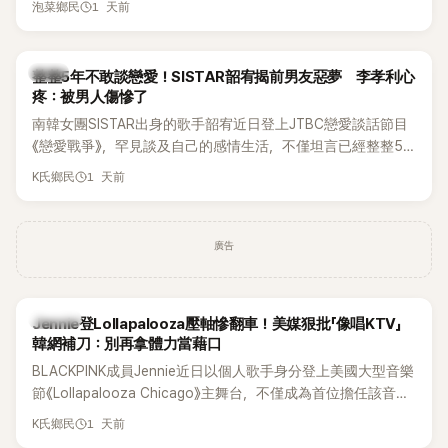
1 天前
泡菜鄉民
韓星
整整5年不敢談戀愛！SISTAR韶宥揭前男友惡夢 李孝利心
疼：被男人傷慘了
南韓女團SISTAR出身的歌手韶宥近日登上JTBC戀愛談話節目
《戀愛戰爭》，罕見談及自己的感情生活，不僅坦言已經整整5
年沒有談戀愛，更首度透露空窗至今的原因，全與上一段戀情
1 天前
K氏鄉民
有關，一番真心告白讓現場來賓都相當震驚。
廣告
K-POP
Jennie登Lollapalooza壓軸慘翻車！美媒狠批「像唱KTV」
韓網補刀：別再拿體力當藉口
BLACKPINK成員Jennie近日以個人歌手身分登上美國大型音樂
節《Lollapalooza Chicago》主舞台，不僅成為首位擔任該音樂
節Headliner（壓軸主秀）的K-POP女SOLO歌手，寫下全新紀
1 天前
K氏鄉民
錄。然而，演出結束後卻掀起兩極評價，不僅現場歌唱實力遭