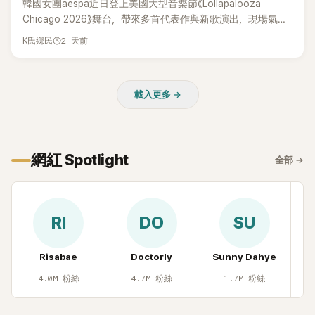
韓國女團aespa近日登上美國大型音樂節《Lollapalooza
Chicago 2026》舞台，帶來多首代表作與新歌演出，現場氣氛
嗨翻。不過，成員Karina卻在演出後主動坦承，自己因為太緊
2 天前
K氏鄉民
張，在表演過程中一度忘記歌詞，還親自向粉絲道歉。
載入更多 →
網紅 Spotlight
全部
→
RI
DO
SU
Risabae
Doctorly
Sunny Dahye
H
4.0M
粉絲
4.7M
粉絲
1.7M
粉絲