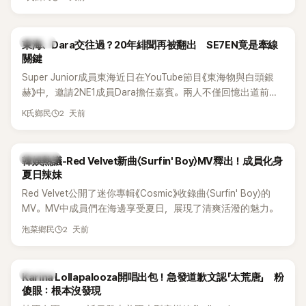
典歌曲、帶來新歌舞台。不過，成員瑟琪卻在演出過程中數度
落淚，令人相當心疼。
K-POP
東海、Dara交往過？20年緋聞再被翻出 SE7EN竟是牽線
關鍵
Super Junior成員東海近日在YouTube節目《東海物與白頭銀
赫》中，邀請2NE1成員Dara擔任嘉賓。兩人不僅回憶出道前的
青澀往事，也首度聊起當年鬧得沸沸揚揚的緋聞，讓東海忍不
2 天前
K氏鄉民
住笑說：「真的有很多粉絲以為我們交往過。」
熱議討論
韓娛熱議-Red Velvet新曲〈Surfin' Boy〉MV釋出！成員化身
夏日辣妹
Red Velvet公開了迷你專輯《Cosmic》收錄曲〈Surfin' Boy〉的
MV。MV中成員們在海邊享受夏日，展現了清爽活潑的魅力。
2 天前
泡菜鄉民
K-POP
Karina Lollapalooza開唱出包！急發道歉文認「太荒唐」 粉
傻眼：根本沒發現