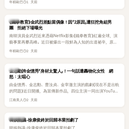
《脫掉鞋子恢單4Men》 中，親自公開那張當年引發話題的「腋下
1 天前
年糕歐巴
台公開更多內容，反駁經紀公司的說法，強調兩人的聯繫一直
比基尼照」，再次重提這段至今仍被粉絲視為黑歷史代表作的事
都是「雙向互動」，並非外界所稱的單方面騷擾。
件。 回顧李智惠的演藝路，她於 1998 年以混聲團體 S#arp 成
員身分出道，該團在 2000 年代初期紅極一時，由李智惠、徐
韓星
《鐵拳教育》金武烈差點當偶像！因「2原因」遭狂挖角組男
智英兩位女成員，以及張錫炫、Chris Kim 兩位男成員組成。不
團 拒絕下場曝光
過後來爆出長達四年的團內霸凌風波，甚至傳出徐智英母親對
南韓演員金武烈近來憑藉Netflix影集《鐵拳教育》紅遍全球，演
李智惠言語辱罵、動手等爭議，最終團體於 2002 年解散。 團
藝事業再攀高峰。近日被爆出一段鮮為人知的出道祕辛，原來
體解散後，李智惠轉型 solo，靠著綜藝與歌唱實力持續活躍演
他當年差點不是以演員身分出道，而是成為男團偶像的一員。
2 天前
年糕歐巴
藝圈。據悉，她當年能加入 S#arp，也與 李尚敏 的賞識有關。
感情方面，李智惠於 2017 年與圈外男友結婚，婚後育有兩個
女兒，一家四口生活幸福美滿。如今除了持續活躍於綜藝節
韓星
金志勳誇金憓秀「身材太驚人」！一句話遭轟物化女性 網
目，她經營的 YouTube 頻道也即將突破百萬訂閱，近年內容深
怒：太噁心
受網友喜愛，再度迎來事業第二春。
由金憓秀、金志勳、曹汝貞、金宰澈主演的戲劇《現在不是出軌
的問題》近日開播，為宣傳新作品，四位主演一同出演YouTube
節目，不料訪談中的一段發言卻意外掀起爭議。不少網友認
2 天前
江南美人
為，他將焦點放在金憓秀的身材，言論帶有「物化女性」意味，
引發大量批評。
熱議討論
韓娛熱議-徐康俊終於回歸本業拍劇了
韓娛熱議-徐康俊終於回歸本業拍劇了