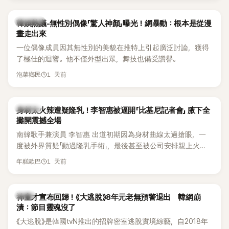
部分網友質疑，就連美國當地媒體也毫不留情給出負評，甚至
形容整場演出「就像一場豪華KTV」。
熱議討論
韓娛熱議-無性別偶像「驚人神顏」曝光！網暴動：根本是從漫
畫走出來
一位偶像成員因其無性別的美貌在推特上引起廣泛討論，獲得
了極佳的迴響。他不僅外型出眾，舞技也備受讚譽。
1 天前
泡菜鄉民
K-POP
身材太火辣遭疑隆乳！李智惠被逼開「比基尼記者會」 腋下全
攤開震撼全場
南韓歌手兼演員 李智惠 出道初期因為身材曲線太過搶眼，一
度被外界質疑「動過隆乳手術」，最後甚至被公司安排親上火
線，召開前所未見的「泳裝記者會」澄清。這場記者會後來還被
1 天前
年糕歐巴
韓國演藝圈點名為流傳至今的「三大記者會」之一。近日她在綜
藝節目中親口回憶這段「隆乳疑雲黑歷史」，話題再度被翻出來
熱議。 2日播出的 SBS 綜藝節目《我的經紀人太難搞－秘書
韓星
神童才宣布回歸！《大逃脫》8年元老無預警退出 韓網崩
鎮》，邀請同時兼顧工作與育兒的演藝圈代表「媽媽群」——李智
潰：節目靈魂沒了
惠、李賢怡、李恩亨，以第13位「My Star」身分登場，分享最真
《大逃脫》是韓國tvN推出的招牌密室逃脫實境綜藝，自2018年
實的生活日常。 節目一開始，李瑞鎮 率先與李智惠會合，兩人