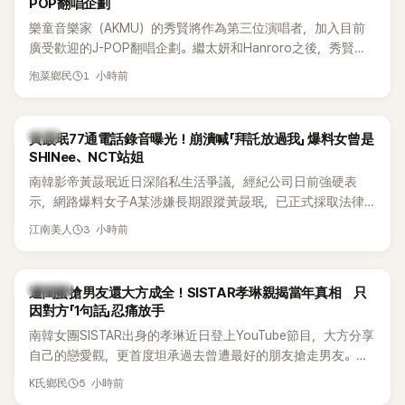
POP翻唱企劃
樂童音樂家（AKMU）的秀賢將作為第三位演唱者，加入目前
廣受歡迎的J-POP翻唱企劃。繼太妍和Hanroro之後，秀賢已
獲選為第三首翻唱歌曲的主唱，並於近期完成錄音。
1 小時前
泡菜鄉民
韓星
黃晸珉77通電話錄音曝光！崩潰喊「拜託放過我」 爆料女曾是
SHINee、NCT站姐
南韓影帝黃晸珉近日深陷私生活爭議，經紀公司日前強硬表
示，網路爆料女子A某涉嫌長期跟蹤黃晸珉，已正式採取法律
行動。不過，A並未停止發聲，持續透過社群平台公開爆料，反
3 小時前
江南美人
駁經紀公司的說法，強調兩人一直維持雙向聯繫，並非外界所
稱的單方面騷擾。如今，韓媒《Dispatch》再曝光雙方77通電話
的錄音內容，而A也首度承認自己過去曾是SHINee、NCT等偶
K-POP
遭閨蜜搶男友還大方成全！SISTAR孝琳親揭當年真相 只
像團體的「站姐」，事件持續延燒。
因對方「1句話」忍痛放手
南韓女團SISTAR出身的孝琳近日登上YouTube節目，大方分享
自己的戀愛觀，更首度坦承過去曾遭最好的朋友搶走男友。她
表示，當時選擇瀟灑放手，但如果同樣的事情現在再發生，「我
5 小時前
K氏鄉民
絕對不會坐視不管」，直率發言掀起熱議。