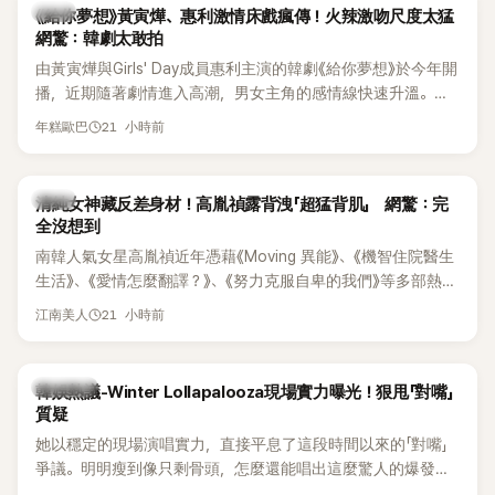
韓劇
《給你夢想》黃寅燁、惠利激情床戲瘋傳！火辣激吻尺度太猛
網驚：韓劇太敢拍
由黃寅燁與Girls' Day成員惠利主演的韓劇《給你夢想》於今年開
播，近期隨著劇情進入高潮，男女主角的感情線快速升溫。最
新播出的第8集不僅上演火辣吻戲，更接連出現床戲橋段，讓
21 小時前
年糕歐巴
相關片段在網路上瘋傳，引發觀眾熱烈討論。
韓星
清純女神藏反差身材！高胤禎露背洩「超猛背肌」 網驚：完
全沒想到
南韓人氣女星高胤禎近年憑藉《Moving 異能》、《機智住院醫生
生活》、《愛情怎麼翻譯？》、《努力克服自卑的我們》等多部熱門
作品，躍升為韓劇新一代女神代表，不僅演技備受肯定，精緻
21 小時前
江南美人
五官與清新空靈的氣質也擄獲大批粉絲。近日，她因分享一組
近況照意外掀起熱議，不是因為仙氣十足的美貌，而是藏在纖
細身材下的超狂背肌與肩膀線條，反差感十足，讓不少網友看
熱議討論
韓娛熱議-Winter Lollapalooza現場實力曝光！狠甩「對嘴」
傻直呼：「原來她身材這麼猛！」
質疑
她以穩定的現場演唱實力，直接平息了這段時間以來的「對嘴」
爭議。明明瘦到像只剩骨頭，怎麼還能唱出這麼驚人的爆發力
和音量？