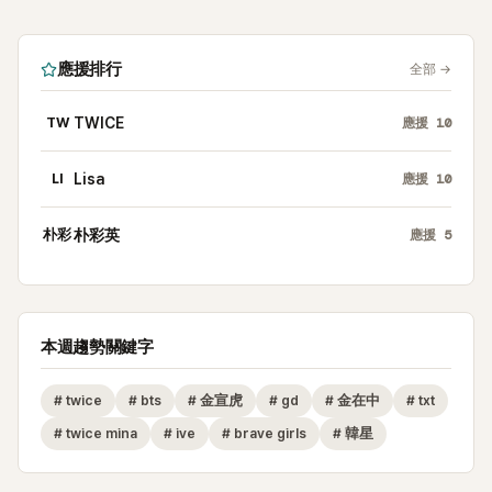
應援排行
全部
→
TW
TWICE
應援
10
LI
Lisa
應援
10
朴彩
朴彩英
應援
5
本週趨勢關鍵字
#
twice
#
bts
#
金宣虎
#
gd
#
金在中
#
txt
#
twice mina
#
ive
#
brave girls
#
韓星