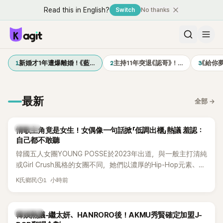
Read this in English?
Switch
No thanks
1
2
3
新婚才1年遭爆離婚！《藍…
主持11年突退《認哥》！…
《給你
最新
全部
→
K-POP
情歌主角竟是女生！女偶像一句話掀「低調出櫃」熱議 羞認：
自己都不敢聽
韓國五人女團YOUNG POSSE於2023年出道，與一般主打清純
或Girl Crush風格的女團不同，她們以濃厚的Hip-Hop元素、自
創Rap及成員親自參與創作為特色，MV也融入美式街頭、塗
1 小時前
K氏鄉民
鴉、滑板等文化元素。雖然並非出身四大經紀公司，仍憑藉鮮
明的音樂風格，在海外尤其是歐美市場累積不少人氣，逐漸成
為第五代女團中極具辨識度的新生代代表之一。
熱議討論
韓娛熱議-繼太妍、HANRORO後！AKMU秀賢確定加盟J-