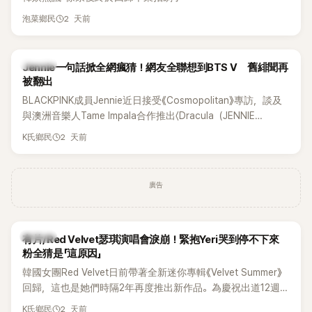
2 天前
泡菜鄉民
K-POP
Jennie一句話掀全網瘋猜！網友全聯想到BTS V 舊緋聞再
被翻出
BLACKPINK成員Jennie近日接受《Cosmopolitan》專訪，談及
與澳洲音樂人Tame Impala合作推出〈Dracula（JENNIE
Remix）〉的幕後故事，沒想到她一句關於「共同朋友」的回答，
2 天前
K氏鄉民
竟再次引發外界對她與BTS成員V緋聞的討論。
廣告
K-POP
有片/Red Velvet瑟琪演唱會淚崩！緊抱Yeri哭到停不下來
粉全猜是「這原因」
韓國女團Red Velvet日前帶著全新迷你專輯《Velvet Summer》
回歸，這也是她們時隔2年再度推出新作品。為慶祝出道12週
年，五位成員也一連舉辦三場粉絲演唱會，與粉絲共同回顧經
2 天前
K氏鄉民