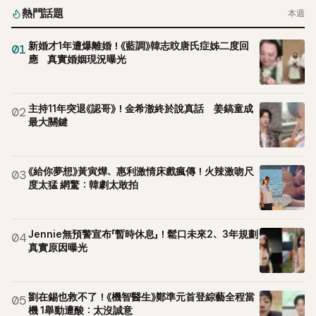
熱門話題
本週
新婚才1年遭爆離婚！《藍調》韓志旼唐氏症姊二度回
01
應 真實婚姻現況曝光
主持11年突退《認哥》！金希澈終於說真話 姜鎬童成
02
最大關鍵
《給你夢想》黃寅燁、惠利激情床戲瘋傳！火辣激吻尺
03
度太猛 網驚：韓劇太敢拍
Jennie無預警宣布「暫時休息」！鬆口未來2、3年規劃
04
真實原因曝光
劉在錫也救不了！《機智醫生》鄭準元首登綜藝全程當
05
機 1舉動遭酸：太沒誠意