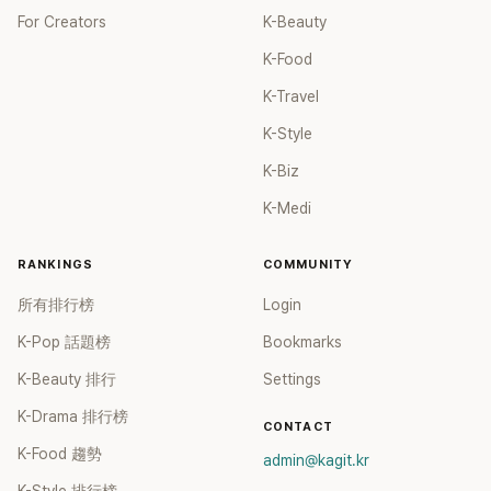
For Creators
K-Beauty
K-Food
K-Travel
K-Style
K-Biz
K-Medi
RANKINGS
COMMUNITY
所有排行榜
Login
K-Pop 話題榜
Bookmarks
K-Beauty 排行
Settings
K-Drama 排行榜
CONTACT
K-Food 趨勢
admin@kagit.kr