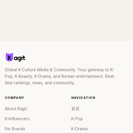
Global K-Culture Media & Community. Your gateway to K-
Pop, K-Beauty, K-Drama, and Korean entertainment. Real-
time rankings, news, and community.
COMPANY
NAVIGATION
About Kagit
首頁
K-Influencers
K-Pop
For Brands
K-Drama