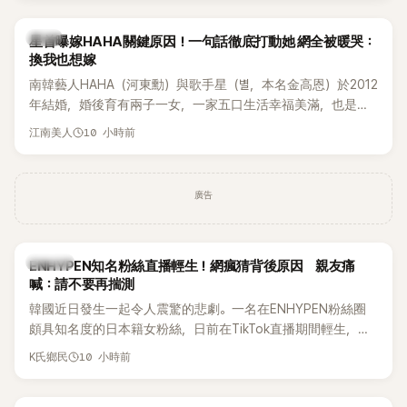
韓星
星首曝嫁HAHA關鍵原因！一句話徹底打動她 網全被暖哭：
換我也想嫁
南韓藝人HAHA（河東勳）與歌手星（별，本名金高恩）於2012
年結婚，婚後育有兩子一女，一家五口生活幸福美滿，也是韓
國演藝圈公認的模範夫妻。近日，星首度公開當年決定嫁給
10 小時前
江南美人
HAHA的關鍵原因，竟是一句讓她至今仍難忘的話，也成為她
點頭步入婚姻的最大理由。
廣告
K-POP
ENHYPEN知名粉絲直播輕生！網瘋猜背後原因 親友痛
喊：請不要再揣測
韓國近日發生一起令人震驚的悲劇。一名在ENHYPEN粉絲圈
頗具知名度的日本籍女粉絲，日前在TikTok直播期間輕生，最
終不幸身亡，消息曝光後震驚韓網，也讓不少粉絲湧入社群平
10 小時前
K氏鄉民
台哀悼。事發後，死者親友也陸續出面證實噩耗，並呼籲外界
停止揣測，盼逝者安息。