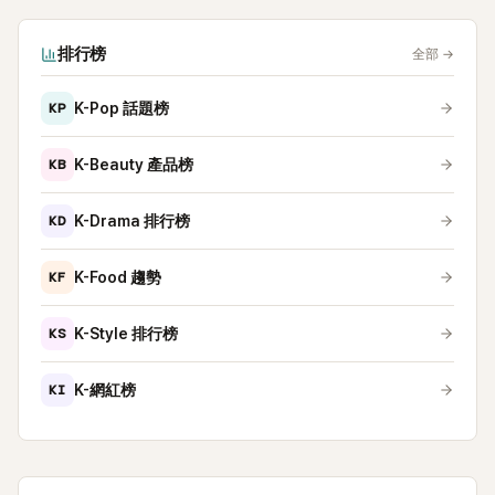
排行榜
全部
→
KP
K-Pop 話題榜
KB
K-Beauty 產品榜
KD
K-Drama 排行榜
KF
K-Food 趨勢
KS
K-Style 排行榜
KI
K-網紅榜