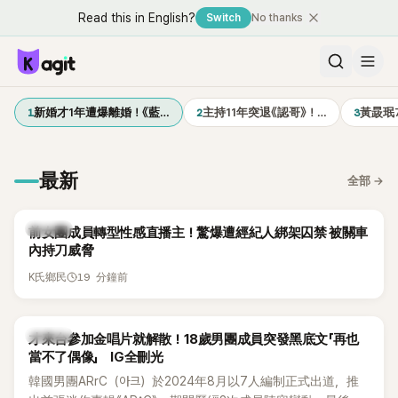
Read this in English?
Switch
No thanks
1
2
3
新婚才1年遭爆離婚！《藍…
主持11年突退《認哥》！…
黃晸珉
最新
全部
→
K-POP
前女團成員轉型性感直播主！驚爆遭經紀人綁架囚禁 被關車
內持刀威脅
19 分鐘前
K氏鄉民
K-POP
才來台參加金唱片就解散！18歲男團成員突發黑底文「再也
當不了偶像」 IG全刪光
韓國男團ARrC（아크）於2024年8月以7人編制正式出道，推