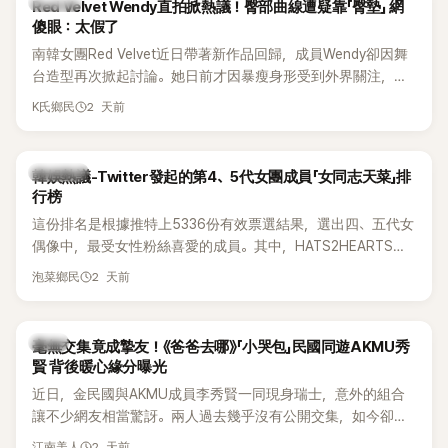
K-POP
Red Velvet Wendy直拍掀熱議！臀部曲線遭疑靠「臀墊」 網
傻眼：太假了
南韓女團Red Velvet近日帶著新作品回歸，成員Wendy卻因舞
台造型再次掀起討論。她日前才因暴瘦身形受到外界關注，又
被質疑在舞台上使用臀墊，如今最新打歌舞台曝光後，再度因
2 天前
K氏鄉民
身形比例引發熱議。
熱議討論
韓娛熱議-Twitter發起的第4、5代女團成員「女同志天菜」排
行榜
這份排名是根據推特上5336份有效票選結果，選出四、五代女
偶像中，最受女性粉絲喜愛的成員。其中，HATS2HEARTS成
員包攬了前三名，展現了她們在女性社群中的高人氣。
2 天前
泡菜鄉民
韓星
毫無交集竟成摯友！《爸爸去哪》「小哭包」民國同遊AKMU秀
賢 背後暖心緣分曝光
近日，金民國與AKMU成員李秀賢一同現身瑞士，意外的組合
讓不少網友相當驚訝。兩人過去幾乎沒有公開交集，如今卻一
起踏上瑞士之旅，也讓粉絲紛紛好奇：「他們到底是怎麼認識
2 天前
江南美人