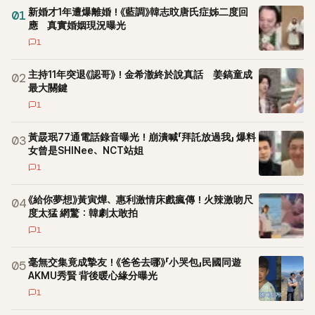
新婚才1年遭爆離婚！《藍調》韓志旼唐氏症姊二度回
01
應 真實婚姻現況曝光
1
主持11年突退《認哥》！金希澈終於說真話 姜鎬童成
02
最大關鍵
1
黃晸珉77通電話錄音曝光！崩潰喊「拜託放過我」 爆料
03
女曾是SHINee、NCT站姐
1
《給你夢想》黃寅燁、惠利激情床戲瘋傳！火辣激吻尺
04
度太猛 網驚：韓劇太敢拍
1
毫無交集竟成摯友！《爸爸去哪》「小哭包」民國同遊
05
AKMU秀賢 背後暖心緣分曝光
1