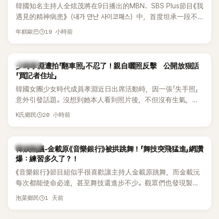
韓國知名主持人全炫茂將在9日播出的MBN、SBS Plus節目《我
遇見的精神病患》（내가 만난 사이코패스）中，首度坦承一段不
堪回首的戀愛經歷，自爆曾遭前女友過度控制，不僅走到哪都
19 小時前
年糕歐巴
得開視訊報備，最後甚至因此和朋友失去聯絡，分手後朋友的
一句「歡迎回來」，更讓他至今印象深刻。
K-POP
少時孝淵遭拍「翻車照」不忍了！親自曬照反擊 公開放狠話
「買記者住址」
韓國女團少女時代成員孝淵近日出席活動時，因一張「失手照」
意外引發話題。沒想到她本人看到照片後，不但沒有生氣，反
而親自把照片放上IG限時動態開玩笑，甚至幽默喊話要「買記者
20 小時前
K氏鄉民
的住址」，讓網友全笑翻。
熱議討論
韓娛熱議-金載原《音樂銀行》被拱跳舞！「舞技突飛猛進」網讚
爆：練習多久了？！
《音樂銀行》節目組似乎很喜歡讓主持人金載原跳舞，而金載沅
每次都能使命必達，甚至舞技還進步不少。觀眾們也發現製作
單位對此樂此不疲。
1 天前
泡菜鄉民