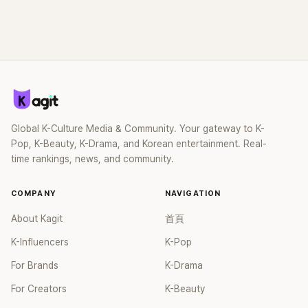
Global K-Culture Media & Community. Your gateway to K-
Pop, K-Beauty, K-Drama, and Korean entertainment. Real-
time rankings, news, and community.
COMPANY
NAVIGATION
About Kagit
首頁
K-Influencers
K-Pop
For Brands
K-Drama
For Creators
K-Beauty