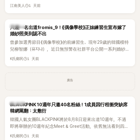
起踏上瑞士之旅，也讓粉絲紛紛好奇：「他們到底是怎麼認識
1 天前
江南美人
的？」
K-POP
只差一名出道fromis_9！《偶像學校》正妹練習生宣布嫁了
婚紗照美到認不出
曾參加選秀節目《偶像學校》的前練習生、現年29歲的韓國模特
兒柳智娜（유지나），近日無預警在社群平台公開一系列婚紗
照，親自宣布即將步入婚姻，消息曝光後讓不少曾追看節目的
1 天前
K氏鄉民
粉絲又驚又喜，紛紛送上祝福。
廣告
K-POP
BLACKPINK 10週年只邀40名粉絲！1成員因行程衝突缺席
韓網罵翻：太敷衍
韓國人氣女團BLACKPINK將於8月8日迎來出道10週年，不過
即將舉辦的10週年紀念Meet & Greet活動，依舊無法看到四人
合體。根據韓媒《MyDaily》7日報導，當天將由Jisoo（智秀）、
1 天前
K氏鄉民