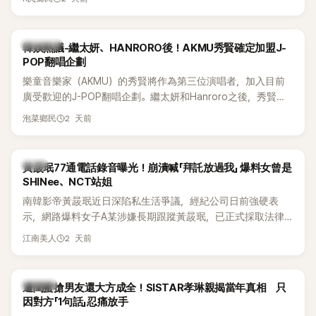
鴉、滑板等文化元素。雖然並非出身四大經紀公司，仍憑藉鮮
明的音樂風格，在海外尤其是歐美市場累積不少人氣，逐漸成
為第五代女團中極具辨識度的新生代代表之一。
熱議討論
韓娛熱議-繼太妍、HANRORO後！AKMU秀賢確定加盟J-
POP翻唱企劃
樂童音樂家（AKMU）的秀賢將作為第三位演唱者，加入目前
廣受歡迎的J-POP翻唱企劃。繼太妍和Hanroro之後，秀賢已
獲選為第三首翻唱歌曲的主唱，並於近期完成錄音。
2 天前
泡菜鄉民
韓星
黃晸珉77通電話錄音曝光！崩潰喊「拜託放過我」 爆料女曾是
SHINee、NCT站姐
南韓影帝黃晸珉近日深陷私生活爭議，經紀公司日前強硬表
示，網路爆料女子A某涉嫌長期跟蹤黃晸珉，已正式採取法律
行動。不過，A並未停止發聲，持續透過社群平台公開爆料，反
2 天前
江南美人
駁經紀公司的說法，強調兩人一直維持雙向聯繫，並非外界所
稱的單方面騷擾。如今，韓媒《Dispatch》再曝光雙方77通電話
的錄音內容，而A也首度承認自己過去曾是SHINee、NCT等偶
K-POP
遭閨蜜搶男友還大方成全！SISTAR孝琳親揭當年真相 只
像團體的「站姐」，事件持續延燒。
因對方「1句話」忍痛放手