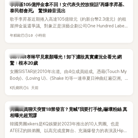
韓星
李昇基105億押金拿不回！女代表失控放狠話「再爆李昇基、
泰民都會死」 驚悚錄音流出
歌手李昇基近期捲入高達105億韓元（約新台幣2.3億元）的租
屋押金返還爭議，對象正是演藝企劃公司One Hundred Label
代表車佳媛(차가원)。如今事件再掀風波，YouTuber李鎮浩公開
10 小時前
年糕歐巴
一段與車佳媛過去的通話錄音，當中出現「李昇基身邊的人會全
部死掉」等激烈言論，引發外界譁然。
K-POP
SISTAR孝琳罕見素顏曝光！卸下濃妝真實膚況全看光 網
驚：根本20歲
女團SISTAR於2010年出道，由4位成員組成，憑藉〈Touch My
Body〉、〈Loving U〉、〈Shake It〉等一連串夏日神曲紅遍亞洲，
獲封「夏日女王」。不過，團體在出道滿7年後宣布解散，成員各
1 天前
K氏鄉民
自投入個人演藝事業。向來以性感火辣形象和強大舞台氣場著
稱的孝琳，近日在社群分享與「排球女王」金軟景聚餐的日常，
不僅展現兩人多年不變的好交情，她幾乎素顏入鏡的真實模
K-POP
男團成員聊天突冒18禁發言？竟喊「我要打手槍」嚇壞粉絲 真
樣，也意外掀起網友熱議。
相曝光超荒謬
韓國男團xikers是KQ娛樂於2023年推出的10人男團，也是
ATEEZ的師弟團，以高完成度舞台、充滿爆發力的表演及Hip-
Hop風格聞名，出道後迅速累積大批海內外粉絲，近年也陸續