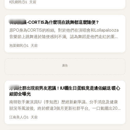
1 天前
K氏鄉民
登上Lollapalooza等國際大型音樂節，展現新生代男團的舞台
實力。
熱議討論
韓娛熱議-CORTIS為什麼現在跳舞都這麼隨便？
原PO身為CORTIS的粉絲，對於他們在演唱會和Lollapalooza
音樂節上跳舞過於隨便感到不滿，認為舞蹈是他們走紅的重要
原因，希望他們能更認真地表演。
1 天前
泡菜鄉民
廣告
韓星
才因社群出現前男友惹議！IU曬生日蛋糕竟是邊佑錫送 暖心
細節全曝光
南韓歌手兼演員IU（李知恩）歷經新劇爭議、分手消息及健康
狀況等風波後，終於睽違3個月更新社群平台，一口氣曬出20
張近況照，讓大批粉絲又驚又喜。其中，一張生日蛋糕照意外
1 天前
江南美人
掀起熱議，不僅送禮人的身分曝光，就連貼文背景音樂也被眼
尖網友發現暗藏玄機，在韓網引發兩波討論。