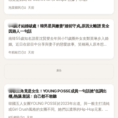
2 天前
泡菜鄉民
韓星
54歲才結婚破處！韓男星與嫩妻「婚前守貞」原因太離譜 竟全
因路人一句話
南韓55歲知名諧星沈賢燮去年與小11歲圈外女友鄭英琳步入婚
姻，近日在節目中分享與妻子的戀愛故事，笑稱兩人原本想享
受兩人世界，沒想到站在飯店門口時竟被路人認出，還一路替
2 天前
年糕歐巴
他們加油打氣，讓他害羞到最後直接放棄進飯店，意外成了婚
前一直堅守「婚前守貞」的原因之一。
廣告
K-POP
情歌主角竟是女生！YOUNG POSSE成員一句話掀「低調出
櫃」熱議 羞認：自己都不敢聽
韓國五人女團YOUNG POSSE於2023年出道，與一般主打清純
或Girl Crush風格的女團不同，她們以濃厚的Hip-Hop元素、自
創Rap及成員親自參與創作為特色，MV也融入美式街頭、塗
2 天前
K氏鄉民