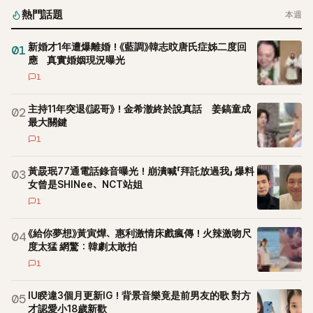
熱門話題
本週
新婚才1年遭爆離婚！《藍調》韓志旼唐氏症姊二度回
01
應 真實婚姻現況曝光
1
主持11年突退《認哥》！金希澈終於說真話 姜鎬童成
02
最大關鍵
1
黃晸珉77通電話錄音曝光！崩潰喊「拜託放過我」 爆料
03
女曾是SHINee、NCT站姐
1
《給你夢想》黃寅燁、惠利激情床戲瘋傳！火辣激吻尺
04
度太猛 網驚：韓劇太敢拍
1
IU睽違3個月更新IG！背景音樂竟是前男友的歌 對方
05
才認愛小18歲新歡