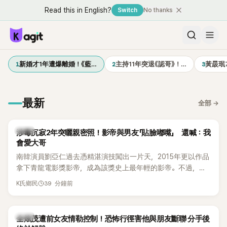
Read this in English?
Switch
No thanks
1
2
3
新婚才1年遭爆離婚！《藍…
主持11年突退《認哥》！…
黃晸珉
最新
全部
→
韓星
涉毒沉寂2年突曬親密照！影帝與男友「貼臉嘟嘴」 還喊：我
會愛大哥
南韓演員劉亞仁過去憑精湛演技闖出一片天，2015年更以作品
拿下青龍電影獎影帝，成為該獎史上最年輕的影帝。不過，他
2023年爆出涉毒風波後，演藝事業受到重創，後續又牽扯與男
39 分鐘前
K氏鄉民
性友人崔河那之間的相關爭議，近年幾乎淡出演藝圈，鮮少公
開露面。
韓星
全炫茂遭前女友情勒控制！恐怖行徑害他與朋友斷聯 分手後