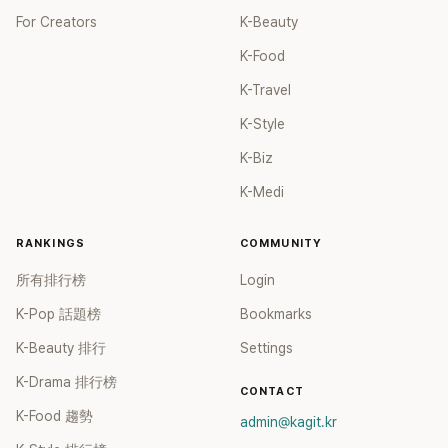
For Creators
K-Beauty
K-Food
K-Travel
K-Style
K-Biz
K-Medi
RANKINGS
COMMUNITY
所有排行榜
Login
K-Pop 話題榜
Bookmarks
K-Beauty 排行
Settings
K-Drama 排行榜
CONTACT
K-Food 趨勢
admin@kagit.kr