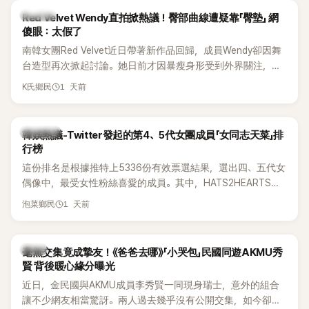
K-POP
Red Velvet Wendy直拍掀熱議！臀部曲線遭疑靠「臀墊」 網
傻眼：太假了
南韓女團Red Velvet近日帶著新作品回歸，成員Wendy卻因舞
台造型再次掀起討論。她日前才因暴瘦身形受到外界關注，又
被質疑在舞台上使用臀墊，如今最新打歌舞台曝光後，再度因
1 天前
K氏鄉民
身形比例引發熱議。
熱議討論
韓娛熱議-Twitter發起的第4、5代女團成員「女同志天菜」排
行榜
這份排名是根據推特上5336份有效票選結果，選出四、五代女
偶像中，最受女性粉絲喜愛的成員。其中，HATS2HEARTS成
員包攬了前三名，展現了她們在女性社群中的高人氣。
1 天前
泡菜鄉民
韓星
毫無交集竟成摯友！《爸爸去哪》「小哭包」民國同遊AKMU秀
賢 背後暖心緣分曝光
近日，金民國與AKMU成員李秀賢一同現身瑞士，意外的組合
讓不少網友相當驚訝。兩人過去幾乎沒有公開交集，如今卻一