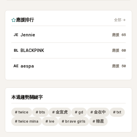
應援排行
全部
→
JE
Jennie
應援
65
BL
BLACKPINK
應援
60
AE
aespa
應援
50
本週趨勢關鍵字
#
twice
#
bts
#
金宣虎
#
gd
#
金在中
#
txt
#
twice mina
#
ive
#
brave girls
#
韓星