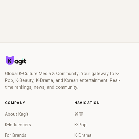
Global K-Culture Media & Community. Your gateway to K-
Pop, K-Beauty, K-Drama, and Korean entertainment. Real-
time rankings, news, and community.
COMPANY
NAVIGATION
About Kagit
首頁
K-Influencers
K-Pop
For Brands
K-Drama