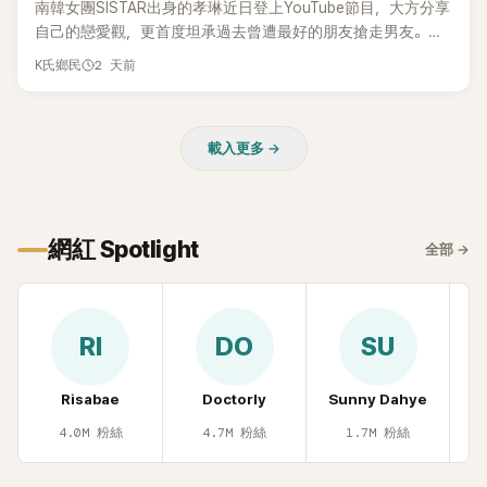
南韓女團SISTAR出身的孝琳近日登上YouTube節目，大方分享
自己的戀愛觀，更首度坦承過去曾遭最好的朋友搶走男友。她
表示，當時選擇瀟灑放手，但如果同樣的事情現在再發生，「我
2 天前
K氏鄉民
絕對不會坐視不管」，直率發言掀起熱議。
載入更多 →
網紅 Spotlight
全部
→
RI
DO
SU
Risabae
Doctorly
Sunny Dahye
H
4.0M
粉絲
4.7M
粉絲
1.7M
粉絲