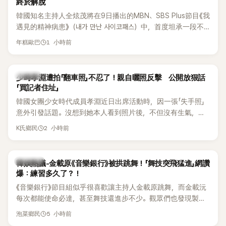
終於解脫
韓國知名主持人全炫茂將在9日播出的MBN、SBS Plus節目《我
遇見的精神病患》（내가 만난 사이코패스）中，首度坦承一段不
堪回首的戀愛經歷，自爆曾遭前女友過度控制，不僅走到哪都
1 小時前
年糕歐巴
得開視訊報備，最後甚至因此和朋友失去聯絡，分手後朋友的
一句「歡迎回來」，更讓他至今印象深刻。
K-POP
少時孝淵遭拍「翻車照」不忍了！親自曬照反擊 公開放狠話
「買記者住址」
韓國女團少女時代成員孝淵近日出席活動時，因一張「失手照」
意外引發話題。沒想到她本人看到照片後，不但沒有生氣，反
而親自把照片放上IG限時動態開玩笑，甚至幽默喊話要「買記者
2 小時前
K氏鄉民
的住址」，讓網友全笑翻。
熱議討論
韓娛熱議-金載原《音樂銀行》被拱跳舞！「舞技突飛猛進」網讚
爆：練習多久了？！
《音樂銀行》節目組似乎很喜歡讓主持人金載原跳舞，而金載沅
每次都能使命必達，甚至舞技還進步不少。觀眾們也發現製作
單位對此樂此不疲。
5 小時前
泡菜鄉民