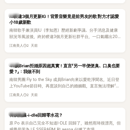
Rosé與Jennie出席，Lisa則因行程安排確定缺席，再度引發粉
絲熱議。
韓星
IU睽違3個月更新IG！背景音樂竟是前男友的歌 對方才認愛
小18歲新歡
南韓歌手兼演員IU（李知恩）歷經新劇爭議、分手消息及健康
狀況等風波後，終於睽違3個月更新社群平台，一口氣曬出20
張近況照，讓大批粉絲又驚又喜。不過，比起照片本身，更引
2 天前
江南美人
發熱議的是，她竟選用前男友張基河所屬樂團的歌曲作為背景
音樂，意外掀起韓網討論。
韓星
45歲Brian拒婚原因超真實！直言「另一半便便臭、口臭也要
愛？」：我做不到
南韓男團 Fly to the Sky 成員Brian向來以愛乾淨聞名，近日登
上YouTube節目時，再度談到自己的婚姻觀，直言無法理解「連
另一半的口臭、便便臭都要愛」這種說法，更大方表明自己是不
2 天前
江南美人
婚主義者，一番超直白發言掀起熱議。
熱議討論
韓娛熱議-i-dle回歸零水花？
原 Po 表示自己完全不知道I-DLE 回歸了，雖然雨琦很漂亮，但
感覺是因為 LE SSERAFIM 和 aespa 佔據了市場。