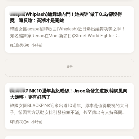
K-POP
aespa〈Whiplash〉編舞爆內鬥！她哭訴「做了8成」卻沒得
獎 遭反嗆：高潮才是關鍵
韓國女團aespa招牌歌曲〈Whiplash〉近日爆出編舞功勞之爭！
知名編舞家Renan在Mnet新節目《Street World Fighter：
Directors' War》預告中，公開談及自己在〈Whiplash〉編舞上的
8 小時前
K氏鄉民
貢獻，直言明明自己完成約8成舞蹈，2025 KOREA Awards「年
度編舞大賞」卻由Lachica拿走，讓她至今仍感到相當不平。
廣告
K-POP
BLACKPINK 10週年惹怒粉絲！Jisoo急發文道歉 韓網風向
大逆轉：更有好感了
韓國女團BLACKPINK迎來出道10週年，原本是值得慶祝的大日
子，卻因官方活動安排引發粉絲不滿，甚至傳出有人持高爾夫
球桿到YG娛樂大樓鬧事。Jisoo今（8日）也親自發文向BLINK
9 小時前
K氏鄉民
道歉，坦言這次紀念日「好像是充滿歉意的一天」。