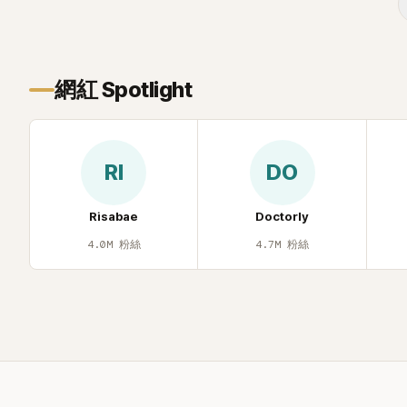
年幼時一度認為「都是我的錯」。
己安排一段
的事件。 回顧李智惠的演藝路，她於
1998 年以混聲團體 S#arp 成員身分出
道，該團在 2000 年代初期紅極一時，由
李智惠、徐智英兩位女成員，以及張錫
網紅 Spotlight
炫、Chris Kim 兩位男成員組成。不過後來
爆出長達四年的團內霸凌風波，甚至傳出
徐智英母親對李智惠言語辱罵、動手等爭
議，最終團體於 2002 年解散。 團體解散
RI
DO
後，李智惠轉型 solo，靠著綜藝與歌唱實
力持續活躍演藝圈。據悉，她當年能加入
S#arp，也與 李尚敏 的賞識有關。 感情方
Risabae
Doctorly
面，李智惠於 2017 年與圈外男友結婚，
4.0M
粉絲
4.7M
粉絲
婚後育有兩個女兒，一家四口生活幸福美
滿。如今除了持續活躍於綜藝節目，她經
營的 YouTube 頻道也即將突破百萬訂閱，
近年內容深受網友喜愛，再度迎來事業第
二春。