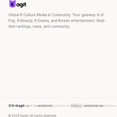
Global K-Culture Media & Community. Your gateway to K-
Pop, K-Beauty, K-Drama, and Korean entertainment. Real-
time rankings, news, and community.
服務
Kagit
kagit.kr
wishnote
wishnote.kr
wishnote.tw
wishnote
即將推出
©
2026
Kagit. All rights reserved.