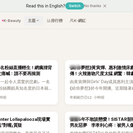
Read this in English?
Switch
No thanks
K-Beauty
主題
排行榜
K-網紅
韓劇
N知名粉絲直播輕生！網瘋猜背
《給你夢想》黃寅燁、惠利激情床
友痛喊：請不要再揣測
傳！火辣激吻尺度太猛 網驚：韓
拍
生一起令人震驚的悲劇。一名
由黃寅燁與Girls' Day成員惠利主
EN粉絲圈頗具知名度的日本籍女
《給你夢想》於今年開播，近期隨著
TikTok直播期間輕生，最終
入高潮，男女主角的感情線快速升
小時前
12 小時前
年糕歐巴
消息曝光後震驚韓網，也讓不
新播出的第8集不僅上演火辣吻戲
社群平台哀悼。事發後，死者
出現床戲橋段，讓相關片段在網路
出面證實噩耗，並呼籲外界停
傳，引發觀眾熱烈討論。
韓星
ter Lollapalooza現場實
整整5年不敢談戀愛！SISTAR
逝者安息。
「對嘴」質疑
男友惡夢 李孝利心疼：被男人