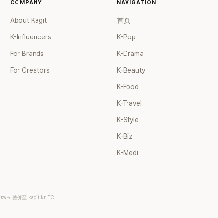
COMPANY
NAVIGATION
About Kagit
首頁
K-Influencers
K-Pop
For Brands
K-Drama
For Creators
K-Beauty
K-Food
K-Travel
K-Style
K-Biz
K-Medi
.tw
→ 整併至 kagit.kr TC