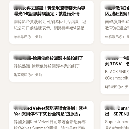
「三大記者會」之一。近日她在綜藝節目中親
為韓國最具
韓星
韓星
爆料女再丟鐵證！黃晸珉避妻聊天內容
《鐵拳教育》
口回憶這段「隆乳疑雲黑歷史」，話題再度被
曝光 1句話讓韓網認定：就是婚外情
因」遭狂挖
翻出來熱議。 2日播出的 SBS 綜藝節目
南韓影帝黃晸珉近日深陷私生活爭議，經
南韓演員金武烈
《我的經紀人太難搞－秘書鎮》，邀請同時
紀公司日前強硬表示，網路爆料者A某是涉
教育》紅遍全
兼顧工作與育兒的演藝圈代表「媽媽群」
嫌長期跟蹤黃晸珉的嫌疑人，已採取法律
被爆出一段
——李智惠、李賢怡、李恩亨，以第13位
1 天前
1 
年糕歐巴
年糕歐巴
行動。不過，A某並未因此停止發聲，5日
當年差點不
「My Star」身分登場，分享最真實的生活日
再度透過社群平台公開更多內容，反駁經
男團偶像的
常。 節目一開始，李瑞鎮 率先與李智惠會
紀公司的說法，強調兩人的聯繫一直都是
合，兩人邊搭車邊聊天，氣氛輕鬆。聊到
熱議討論
K-POP
韓娛熱議-徐康俊終於回歸本業拍劇了
Jennie
「雙向互動」，並非外界所稱的單方面騷擾。
最近的新聞，李瑞鎮突然直球發問：「妳不
到BTS V
韓娛熱議-徐康俊終於回歸本業拍劇了
是上新聞了？說妳去做整形？是人中縮短
BLACKPIN
手術嗎？」一貫犀利又不留情的問法，讓現
2 天前
泡菜鄉民
《Cosmopo
場瞬間笑成一片。對此，李智惠也毫不閃
Tame Impa
躲，淡定接招，兩人鬥嘴默契十足。 話題
2 
K氏鄉民
Remix）
接著一路延燒到過去的爭議。李瑞鎮脫口
「共同朋友」
補刀：「妳以前不是還在游泳池開過記者
BTS成員V
會？」直接點名她當年的風波。李智惠聽了
K-POP
K-POP
有片/Red Velvet瑟琪演唱會淚崩！緊抱
東海、Dar
忍不住笑說：「哥怎麼連這個都知道？」李瑞
Yeri哭到停不下來 粉全猜是「這原因」
出 SE7E
鎮則回嘴：「那時候新聞鬧那麼大，不知道
韓國女團Red Velvet日前帶著全新迷你專
Super Ju
才奇怪吧。」一來一往，氣氛反而更加輕
輯《Velvet Summer》回歸，這也是她們時
目《東海物與