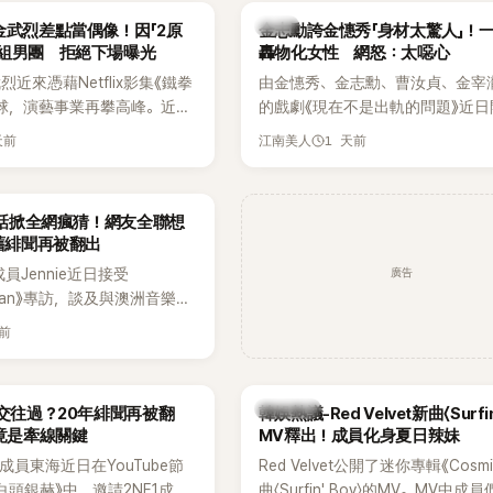
代表性的密室逃脫綜藝之一。
『Bada（海）』，Waterbomb卻
韓星
金武烈差點當偶像！因「2原
金志勳誇金憓秀「身材太驚人」！
根本只是懂了皮毛。」一番話笑翻
角組男團 拒絕下場曝光
轟物化女性 網怒：太噁心
引發網友熱議。
近來憑藉Netflix影集《鐵拳
由金憓秀、金志勳、曹汝貞、金宰
球，演藝事業再攀高峰。近日
的戲劇《現在不是出軌的問題》近日
鮮為人知的出道祕辛，原來他
為宣傳新作品，四位主演一同出演
天前
1 天前
江南美人
是以演員身分出道，而是成為
YouTube節目，不料訪談中的一
一員。
意外掀起爭議。不少網友認為，他
放在金憓秀的身材，言論帶有「物化
一句話掀全網瘋猜！網友全聯想
味，引發大量批評。
 舊緋聞再被翻出
廣告
K成員Jennie近日接受
litan》專訪，談及與澳洲音樂人
la合作推出〈Dracula（JENNIE
天前
〉的幕後故事，沒想到她一句關於
的回答，竟再次引發外界對她與
緋聞的討論。
熱議討論
a交往過？20年緋聞再被翻
韓娛熱議-Red Velvet新曲〈Surfin
N竟是牽線關鍵
MV釋出！成員化身夏日辣妹
nior成員東海近日在YouTube節
Red Velvet公開了迷你專輯《Cosm
白頭銀赫》中，邀請2NE1成員
曲〈Surfin' Boy〉的MV。MV中成