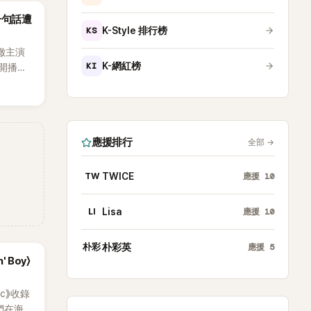
沒找我，這
一句話遭
全場，也
KS
K-Style 排行榜
澈主演
KI
K-網紅榜
開播，
段發言卻
將焦點
女性」意
應援排行
全部
→
TW
TWICE
應援
10
LI
Lisa
應援
10
朴彩
朴彩英
應援
5
' Boy〉
ic》收錄
員們在海邊