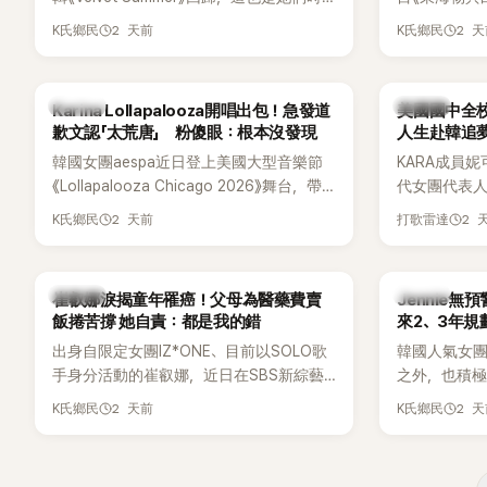
鬆。 談到當年情況，李智惠終於鬆口坦
隔2年再度推出新作品。為慶祝出道12週
Dara擔任
言，當時確實被質疑動過隆胸手術。她回
2 天前
2 
K氏鄉民
K氏鄉民
年，五位成員也一連舉辦三場粉絲演唱
澀往事，也
憶：「拍了比基尼照片之後，就開始被說是
會，與粉絲共同回顧經典歌曲、帶來新歌
緋聞，讓東海
不是去隆乳了。」為了澄清誤會，她只好親
舞台。不過，成員瑟琪卻在演出過程中數
絲以為我們交
自站出來說清楚。 李智惠進一步解釋，當
K-POP
K-POP
Karina Lollapalooza開唱出包！急發道
美國國中全校
度落淚，令人相當心疼。
時隆胸手術幾乎只有「腋下切開」一種方式，
歉文認「太荒唐」 粉傻眼：根本沒發現
人生赴韓追
「所以我就想，既然一直說我有做，那我乾
韓國女團aespa近日登上美國大型音樂節
KARA成員妮
脆把腋下給大家看，證明我根本沒動過。」
《Lollapalooza Chicago 2026》舞台，帶
代女團代表
一句話說完，全場瞬間炸鍋，來賓又驚又
來多首代表作與新歌演出，現場氣氛嗨
是，她其實
笑。 事實上，早在 2006 年，李智惠就為
2 天前
2 
K氏鄉民
打歌雷達
翻。不過，成員Karina卻在演出後主動坦
是一名不折
了證明自己沒有「隆乳」，真的召開了一場泳
承，自己因為太緊張，在表演過程中一度
透露，自己
裝記者招待會。當時她穿著比基尼站在一
忘記歌詞，還親自向粉絲道歉。
校第一名，
排攝影機前，面對媒體擺出各種姿勢，畫
K-POP
K-POP
崔叡娜淚揭童年罹癌！父母為醫藥費賣
Jennie無
友熱議。
面至今仍被網友津津樂道。 這段為平息爭
飯捲苦撐 她自責：都是我的錯
來2、3年規
議、直接公開腋下畫面自證清白的往事再
出身自限定女團IZ*ONE、目前以SOLO歌
韓國人氣女團B
度被提起，節目現場立刻充滿驚呼聲與笑
手身分活動的崔叡娜，近日在SBS新綜藝
之外，也積極
聲，也再次讓人見識到她面對流言時「豁出
《我的餘生戀愛》（내 남은 연애）中，首度談
即將推出全
2 天前
2 
去」的直率性格。其實她過去也曾在 SBS
K氏鄉民
K氏鄉民
起自己幼年罹患小兒癌的經歷，回憶起父
出中搶先公
節目《脫掉鞋子恢單4Men》 中，親自公開
母為了籌措醫療費四處奔波，甚至靠賣飯
不過，她近
那張當年引發話題的「腋下比基尼照」，再次
捲維持生計，讓她忍不住當場落淚，坦言
季音樂節行
重提這段至今仍被粉絲視為黑歷史代表作