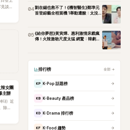
近日登上
罕見談及
劉在錫也救不了！《機智醫生》鄭準元
04
整5年沒
首登綜藝全程當機 1舉動遭酸：太沒誠
意
原因，
白讓現
《給你夢想》黃寅燁、惠利激情床戲瘋
05
傳！火辣激吻尺度太猛 網驚：韓劇太
敢拍
排行榜
全部
→
KP
K-Pop 話題榜
火辣女團
酸爆主辦
KB
K-Beauty 產品榜
（바다）近
》，除了
KD
K-Drama 排行榜
節
從未受邀
KF
K-Food 趨勢