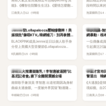
南韓人氣女星高胤禎近年憑藉《Moving 異
她以穩定的
能》、《機智住院醫生生活》、《愛情怎麼翻
段時間以來的
譯？》、《努力克服自卑的我們》等多部熱門
骨頭，怎麼
12 小時前
14
江南美人
泡菜鄉民
作品，躍升為韓劇新一代女神代表，不僅
音量？
演技備受肯定，精緻五官與清新空靈的氣
質也擄獲大批粉絲。近日，她因分享一組
K-POP
熱議討論
Jennie登Lollapalooza壓軸慘翻車！美
韓娛熱議-無
近況照意外掀起熱議，不是因為仙氣十足
媒狠批「像唱KTV」 韓網補刀：別再拿體
網暴動：根
的美貌，而是藏在纖細身材下的超狂背肌
力當藉口
BLACKPINK成員Jennie近日以個人歌手身
一位偶像成
與肩膀線條，反差感十足，讓不少網友看
分登上美國大型音樂節《Lollapalooza
引起廣泛討
傻直呼：「原來她身材這麼猛！」
Chicago》主舞台，不僅成為首位擔任該音
僅外型出眾
15 小時前
17
K氏鄉民
泡菜鄉民
樂節Headliner（壓軸主秀）的K-POP女
SOLO歌手，寫下全新紀錄。然而，演出結
束後卻掀起兩極評價，不僅現場歌唱實力
K-POP
韓星
身材太火辣遭疑隆乳！李智惠被逼開「比
神童才宣布回
遭部分網友質疑，就連美國當地媒體也毫
基尼記者會」 腋下全攤開震撼全場
警退出 韓
不留情給出負評，甚至形容整場演出「就像
南韓歌手兼演員 李智惠 出道初期因為身材
《大逃脫》是
一場豪華KTV」。
曲線太過搶眼，一度被外界質疑「動過隆乳
境綜藝，自20
手術」，最後甚至被公司安排親上火線，召
由鄭鍾淵PD
18 小時前
20
年糕歐巴
江南美人
開前所未見的「泳裝記者會」澄清。這場記者
（DTCU）
會後來還被韓國演藝圈點名為流傳至今的
與龐大世界