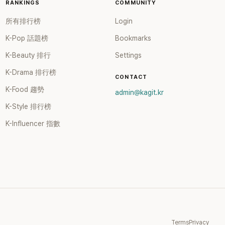
RANKINGS
COMMUNITY
所有排行榜
Login
K-Pop 話題榜
Bookmarks
K-Beauty 排行
Settings
K-Drama 排行榜
CONTACT
K-Food 趨勢
admin@kagit.kr
K-Style 排行榜
K-Influencer 指數
Terms
Privacy