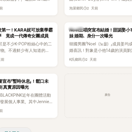
嘉賓。兩人不僅回憶出道前的青
享受夏日，展現了清爽活潑的魅力
天前
2 天前
泡菜鄉民
首度聊起當年鬧得沸沸揚揚的
忍不住笑說：「真的有很多粉
往過。」
K-POP
第一！KARA妮可放棄學霸
Noel主唱突宣布結婚！甜認娶小
夢 竟成一代傳奇女團成員
妹 婚期、身分一次曝光
可是不少K-POP粉絲心中的二
韓國男團「Noel（노을）」成員姜均
人物，不過鮮少有人知道的
婚喜訊！對象是小他14歲的演員劉
不只是舞台上的人氣偶像，更
（유하진 音譯），兩人將於10月3
天前
2 天前
K氏鄉民
不扣的學霸。她日前在節目中
爾低調舉辦婚禮，消息一出立刻引
在美國就讀國中時，曾拿下全
注。
優異成績曝光後，再度掀起網
預警宣布「暫時休息」！鬆口未
劃 真實原因曝光
廣告
LACKPINK近年在團體活動
發展個人事業，其中Jennie
新個人專輯，近期更陸續在演
天前
開新歌，引發粉絲高度期待。
日受訪時也透露，完成今年夏
程後，將暫時放慢腳步，替自