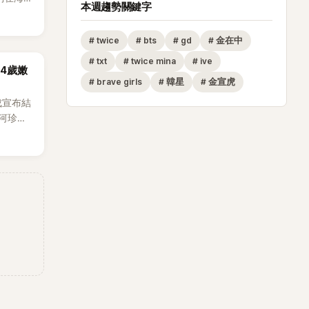
本週趨勢關鍵字
。
#
twice
#
bts
#
gd
#
金在中
#
txt
#
twice mina
#
ive
14歲嫩
#
brave girls
#
韓星
#
金宣虎
成宣布結
河珍
0日在首
發關