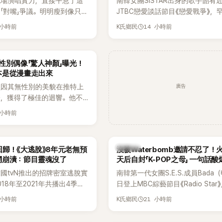
現場演唱實力，直接平息了這
南韓女團SISTAR出身的歌手韶宥
「對嘴」爭議。明明瘦到像只剩
JTBC戀愛談話節目《戀愛戰爭》，
還能唱出這麼驚人的爆發力和
自己的感情生活，不僅坦言已經整
 小時前
14 小時前
K氏鄉民
有談戀愛，更首度透露空窗至今的
全與上一段戀情有關，一番真心告
場來賓都相當震驚。
性別偶像「驚人神顏」曝光！
本是從漫畫走出來
廣告
員因其無性別的美貌在推特上
論，獲得了極佳的迴響。他不
，舞技也備受讚譽。
 小時前
K-POP
歸！《大逃脫》8年元老無預
沒被Waterbomb邀請不忍了！
網崩潰：節目靈魂沒了
天后自封「K-POP之母」 一句話
韓國tvN推出的招牌密室逃脫實
南韓第一代女團S.E.S.成員Bada
18年至2021年共播出4季，
日登上MBC綜藝節目《Radio Star
打造完整的「大逃脫宇宙
分享近況，還罕見公開向夏季音樂
 小時前
21 小時前
K氏鄉民
」，憑藉燒腦劇情、電影級場景
Waterbomb喊話，笑稱自己至今
觀，累積大批死忠粉絲，被譽
演出，更幽默表示：「我名字就叫