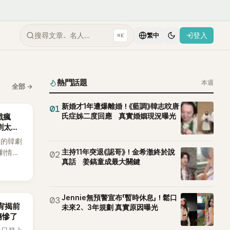
搜尋文章、名人…
登入
⌘K
繁中
熱門話題
本週
全部
→
新婚才1年遭爆離婚！《藍調》韓志旼唐
01
氏症姊二度回應 真實婚姻現況曝光
戲瘋
劇太敢
演的韓劇
主持11年突退《認哥》！金希澈終於說
劇情進
02
真話 姜鎬童成最大關鍵
溫。最
，更接連
上瘋
Jennie無預警宣布「暫時休息」！鬆口
03
韶宥揭前
未來2、3年規劃 真實原因曝光
傷慘了