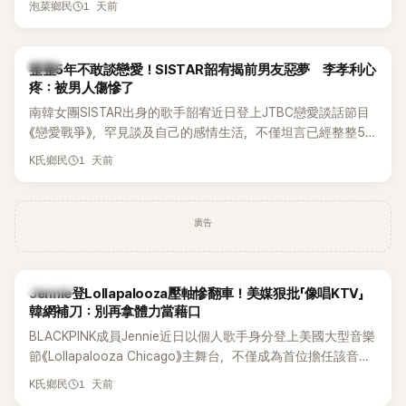
1 天前
泡菜鄉民
韓星
整整5年不敢談戀愛！SISTAR韶宥揭前男友惡夢 李孝利心
疼：被男人傷慘了
南韓女團SISTAR出身的歌手韶宥近日登上JTBC戀愛談話節目
《戀愛戰爭》，罕見談及自己的感情生活，不僅坦言已經整整5
年沒有談戀愛，更首度透露空窗至今的原因，全與上一段戀情
1 天前
K氏鄉民
有關，一番真心告白讓現場來賓都相當震驚。
廣告
K-POP
Jennie登Lollapalooza壓軸慘翻車！美媒狠批「像唱KTV」
韓網補刀：別再拿體力當藉口
BLACKPINK成員Jennie近日以個人歌手身分登上美國大型音樂
節《Lollapalooza Chicago》主舞台，不僅成為首位擔任該音樂
節Headliner（壓軸主秀）的K-POP女SOLO歌手，寫下全新紀
1 天前
K氏鄉民
錄。然而，演出結束後卻掀起兩極評價，不僅現場歌唱實力遭