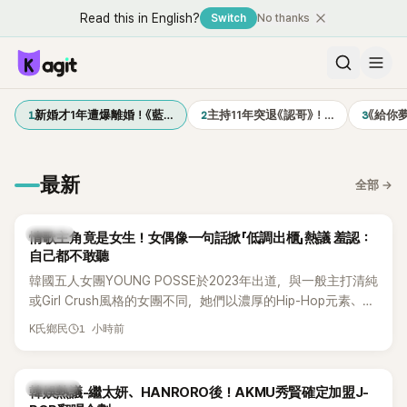
Read this in English?
Switch
No thanks
1
2
3
新婚才1年遭爆離婚！《藍…
主持11年突退《認哥》！…
《給你
最新
全部
→
K-POP
情歌主角竟是女生！女偶像一句話掀「低調出櫃」熱議 羞認：
自己都不敢聽
韓國五人女團YOUNG POSSE於2023年出道，與一般主打清純
或Girl Crush風格的女團不同，她們以濃厚的Hip-Hop元素、自
創Rap及成員親自參與創作為特色，MV也融入美式街頭、塗
1 小時前
K氏鄉民
鴉、滑板等文化元素。雖然並非出身四大經紀公司，仍憑藉鮮
明的音樂風格，在海外尤其是歐美市場累積不少人氣，逐漸成
為第五代女團中極具辨識度的新生代代表之一。
熱議討論
韓娛熱議-繼太妍、HANRORO後！AKMU秀賢確定加盟J-