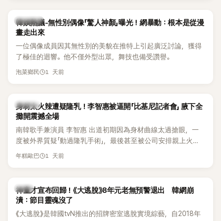
部分網友質疑，就連美國當地媒體也毫不留情給出負評，甚至
形容整場演出「就像一場豪華KTV」。
熱議討論
韓娛熱議-無性別偶像「驚人神顏」曝光！網暴動：根本是從漫
畫走出來
一位偶像成員因其無性別的美貌在推特上引起廣泛討論，獲得
了極佳的迴響。他不僅外型出眾，舞技也備受讚譽。
1 天前
泡菜鄉民
K-POP
身材太火辣遭疑隆乳！李智惠被逼開「比基尼記者會」 腋下全
攤開震撼全場
南韓歌手兼演員 李智惠 出道初期因為身材曲線太過搶眼，一
度被外界質疑「動過隆乳手術」，最後甚至被公司安排親上火
線，召開前所未見的「泳裝記者會」澄清。這場記者會後來還被
1 天前
年糕歐巴
韓國演藝圈點名為流傳至今的「三大記者會」之一。近日她在綜
藝節目中親口回憶這段「隆乳疑雲黑歷史」，話題再度被翻出來
熱議。 2日播出的 SBS 綜藝節目《我的經紀人太難搞－秘書
韓星
神童才宣布回歸！《大逃脫》8年元老無預警退出 韓網崩
鎮》，邀請同時兼顧工作與育兒的演藝圈代表「媽媽群」——李智
潰：節目靈魂沒了
惠、李賢怡、李恩亨，以第13位「My Star」身分登場，分享最真
《大逃脫》是韓國tvN推出的招牌密室逃脫實境綜藝，自2018年
實的生活日常。 節目一開始，李瑞鎮 率先與李智惠會合，兩人