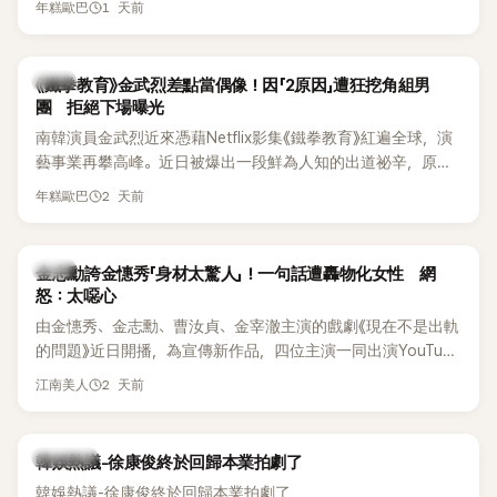
《脫掉鞋子恢單4Men》 中，親自公開那張當年引發話題的「腋下
1 天前
年糕歐巴
台公開更多內容，反駁經紀公司的說法，強調兩人的聯繫一直
比基尼照」，再次重提這段至今仍被粉絲視為黑歷史代表作的事
都是「雙向互動」，並非外界所稱的單方面騷擾。
件。 回顧李智惠的演藝路，她於 1998 年以混聲團體 S#arp 成
員身分出道，該團在 2000 年代初期紅極一時，由李智惠、徐
韓星
《鐵拳教育》金武烈差點當偶像！因「2原因」遭狂挖角組男
智英兩位女成員，以及張錫炫、Chris Kim 兩位男成員組成。不
團 拒絕下場曝光
過後來爆出長達四年的團內霸凌風波，甚至傳出徐智英母親對
南韓演員金武烈近來憑藉Netflix影集《鐵拳教育》紅遍全球，演
李智惠言語辱罵、動手等爭議，最終團體於 2002 年解散。 團
藝事業再攀高峰。近日被爆出一段鮮為人知的出道祕辛，原來
體解散後，李智惠轉型 solo，靠著綜藝與歌唱實力持續活躍演
他當年差點不是以演員身分出道，而是成為男團偶像的一員。
2 天前
年糕歐巴
藝圈。據悉，她當年能加入 S#arp，也與 李尚敏 的賞識有關。
感情方面，李智惠於 2017 年與圈外男友結婚，婚後育有兩個
女兒，一家四口生活幸福美滿。如今除了持續活躍於綜藝節
韓星
金志勳誇金憓秀「身材太驚人」！一句話遭轟物化女性 網
目，她經營的 YouTube 頻道也即將突破百萬訂閱，近年內容深
怒：太噁心
受網友喜愛，再度迎來事業第二春。
由金憓秀、金志勳、曹汝貞、金宰澈主演的戲劇《現在不是出軌
的問題》近日開播，為宣傳新作品，四位主演一同出演YouTube
節目，不料訪談中的一段發言卻意外掀起爭議。不少網友認
2 天前
江南美人
為，他將焦點放在金憓秀的身材，言論帶有「物化女性」意味，
引發大量批評。
熱議討論
韓娛熱議-徐康俊終於回歸本業拍劇了
韓娛熱議-徐康俊終於回歸本業拍劇了