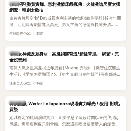
韓劇
《給你夢想》黃寅燁、惠利激情床戲瘋傳！火辣激吻尺度太猛
網驚：韓劇太敢拍
由黃寅燁與Girls' Day成員惠利主演的韓劇《給你夢想》於今年開
播，近期隨著劇情進入高潮，男女主角的感情線快速升溫。最
新播出的第8集不僅上演火辣吻戲，更接連出現床戲橋段，讓
21 小時前
年糕歐巴
相關片段在網路上瘋傳，引發觀眾熱烈討論。
韓星
清純女神藏反差身材！高胤禎露背洩「超猛背肌」 網驚：完
全沒想到
南韓人氣女星高胤禎近年憑藉《Moving 異能》、《機智住院醫生
生活》、《愛情怎麼翻譯？》、《努力克服自卑的我們》等多部熱門
作品，躍升為韓劇新一代女神代表，不僅演技備受肯定，精緻
21 小時前
江南美人
五官與清新空靈的氣質也擄獲大批粉絲。近日，她因分享一組
近況照意外掀起熱議，不是因為仙氣十足的美貌，而是藏在纖
細身材下的超狂背肌與肩膀線條，反差感十足，讓不少網友看
熱議討論
韓娛熱議-Winter Lollapalooza現場實力曝光！狠甩「對嘴」
傻直呼：「原來她身材這麼猛！」
質疑
她以穩定的現場演唱實力，直接平息了這段時間以來的「對嘴」
爭議。明明瘦到像只剩骨頭，怎麼還能唱出這麼驚人的爆發力
和音量？