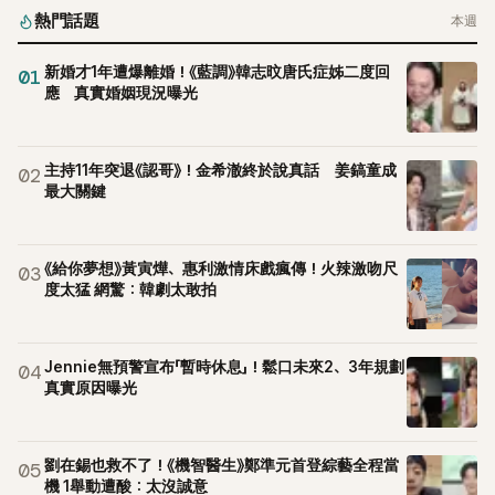
熱門話題
本週
新婚才1年遭爆離婚！《藍調》韓志旼唐氏症姊二度回
01
應 真實婚姻現況曝光
主持11年突退《認哥》！金希澈終於說真話 姜鎬童成
02
最大關鍵
《給你夢想》黃寅燁、惠利激情床戲瘋傳！火辣激吻尺
03
度太猛 網驚：韓劇太敢拍
Jennie無預警宣布「暫時休息」！鬆口未來2、3年規劃
04
真實原因曝光
劉在錫也救不了！《機智醫生》鄭準元首登綜藝全程當
05
機 1舉動遭酸：太沒誠意