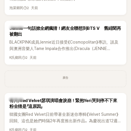
2 天前
泡菜鄉民
K-POP
Jennie一句話掀全網瘋猜！網友全聯想到BTS V 舊緋聞再
被翻出
BLACKPINK成員Jennie近日接受《Cosmopolitan》專訪，談及
與澳洲音樂人Tame Impala合作推出〈Dracula（JENNIE
Remix）〉的幕後故事，沒想到她一句關於「共同朋友」的回答，
2 天前
K氏鄉民
竟再次引發外界對她與BTS成員V緋聞的討論。
廣告
K-POP
有片/Red Velvet瑟琪演唱會淚崩！緊抱Yeri哭到停不下來
粉全猜是「這原因」
韓國女團Red Velvet日前帶著全新迷你專輯《Velvet Summer》
回歸，這也是她們時隔2年再度推出新作品。為慶祝出道12週
年，五位成員也一連舉辦三場粉絲演唱會，與粉絲共同回顧經
2 天前
K氏鄉民