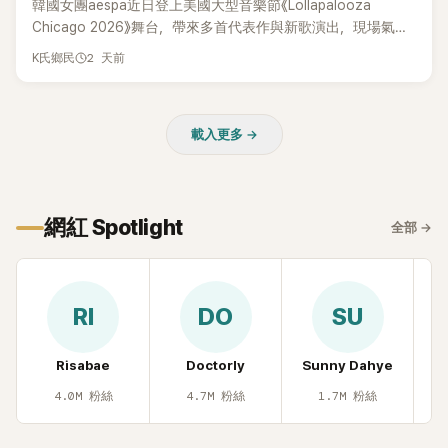
韓國女團aespa近日登上美國大型音樂節《Lollapalooza
Chicago 2026》舞台，帶來多首代表作與新歌演出，現場氣氛
嗨翻。不過，成員Karina卻在演出後主動坦承，自己因為太緊
2 天前
K氏鄉民
張，在表演過程中一度忘記歌詞，還親自向粉絲道歉。
載入更多 →
網紅 Spotlight
全部
→
RI
DO
SU
Risabae
Doctorly
Sunny Dahye
H
4.0M
粉絲
4.7M
粉絲
1.7M
粉絲