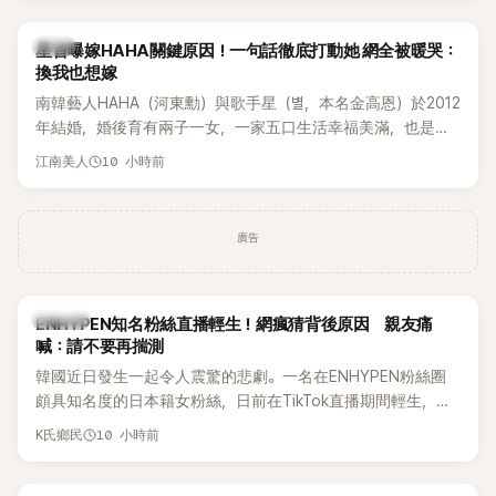
韓星
星首曝嫁HAHA關鍵原因！一句話徹底打動她 網全被暖哭：
換我也想嫁
南韓藝人HAHA（河東勳）與歌手星（별，本名金高恩）於2012
年結婚，婚後育有兩子一女，一家五口生活幸福美滿，也是韓
國演藝圈公認的模範夫妻。近日，星首度公開當年決定嫁給
10 小時前
江南美人
HAHA的關鍵原因，竟是一句讓她至今仍難忘的話，也成為她
點頭步入婚姻的最大理由。
廣告
K-POP
ENHYPEN知名粉絲直播輕生！網瘋猜背後原因 親友痛
喊：請不要再揣測
韓國近日發生一起令人震驚的悲劇。一名在ENHYPEN粉絲圈
頗具知名度的日本籍女粉絲，日前在TikTok直播期間輕生，最
終不幸身亡，消息曝光後震驚韓網，也讓不少粉絲湧入社群平
10 小時前
K氏鄉民
台哀悼。事發後，死者親友也陸續出面證實噩耗，並呼籲外界
停止揣測，盼逝者安息。