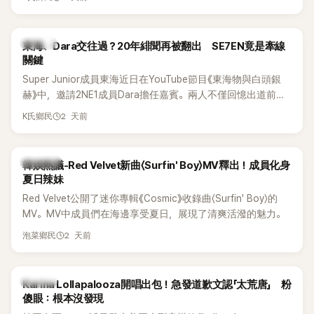
典歌曲、帶來新歌舞台。不過，成員瑟琪卻在演出過程中數度
落淚，令人相當心疼。
K-POP
東海、Dara交往過？20年緋聞再被翻出 SE7EN竟是牽線
關鍵
Super Junior成員東海近日在YouTube節目《東海物與白頭銀
赫》中，邀請2NE1成員Dara擔任嘉賓。兩人不僅回憶出道前的
青澀往事，也首度聊起當年鬧得沸沸揚揚的緋聞，讓東海忍不
2 天前
K氏鄉民
住笑說：「真的有很多粉絲以為我們交往過。」
熱議討論
韓娛熱議-Red Velvet新曲〈Surfin' Boy〉MV釋出！成員化身
夏日辣妹
Red Velvet公開了迷你專輯《Cosmic》收錄曲〈Surfin' Boy〉的
MV。MV中成員們在海邊享受夏日，展現了清爽活潑的魅力。
2 天前
泡菜鄉民
K-POP
Karina Lollapalooza開唱出包！急發道歉文認「太荒唐」 粉
傻眼：根本沒發現