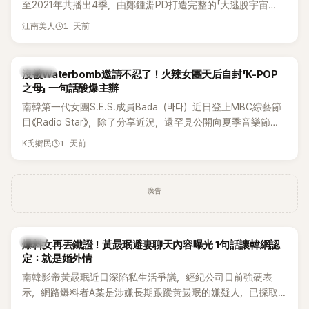
至2021年共播出4季，由鄭鍾淵PD打造完整的「大逃脫宇宙
邊搭車邊聊天，氣氛輕鬆。聊到最近的新聞，李瑞鎮突然直球
（DTCU）」，憑藉燒腦劇情、電影級場景與龐大世界觀，累積
發問：「妳不是上新聞了？說妳去做整形？是人中縮短手術嗎？」
1 天前
江南美人
大批死忠粉絲，被譽為韓國最具代表性的密室逃脫綜藝之一。
一貫犀利又不留情的問法，讓現場瞬間笑成一片。對此，李智
惠也毫不閃躲，淡定接招，兩人鬥嘴默契十足。 話題接著一路
延燒到過去的爭議。李瑞鎮脫口補刀：「妳以前不是還在游泳池
K-POP
沒被Waterbomb邀請不忍了！火辣女團天后自封「K-POP
開過記者會？」直接點名她當年的風波。李智惠聽了忍不住笑
之母」 一句話酸爆主辦
說：「哥怎麼連這個都知道？」李瑞鎮則回嘴：「那時候新聞鬧那
南韓第一代女團S.E.S.成員Bada（바다）近日登上MBC綜藝節
麼大，不知道才奇怪吧。」一來一往，氣氛反而更加輕鬆。 談到
目《Radio Star》，除了分享近況，還罕見公開向夏季音樂節
當年情況，李智惠終於鬆口坦言，當時確實被質疑動過隆胸手
Waterbomb喊話，笑稱自己至今從未受邀演出，更幽默表示：
1 天前
K氏鄉民
術。她回憶：「拍了比基尼照片之後，就開始被說是不是去隆乳
「我名字就叫『Bada（海）』，Waterbomb卻沒找我，這根本只
了。」為了澄清誤會，她只好親自站出來說清楚。 李智惠進一步
是懂了皮毛。」一番話笑翻全場，也引發網友熱議。
解釋，當時隆胸手術幾乎只有「腋下切開」一種方式，「所以我就
想，既然一直說我有做，那我乾脆把腋下給大家看，證明我根
廣告
本沒動過。」一句話說完，全場瞬間炸鍋，來賓又驚又笑。 事實
上，早在 2006 年，李智惠就為了證明自己沒有「隆乳」，真的
召開了一場泳裝記者招待會。當時她穿著比基尼站在一排攝影
韓星
爆料女再丟鐵證！黃晸珉避妻聊天內容曝光 1句話讓韓網認
機前，面對媒體擺出各種姿勢，畫面至今仍被網友津津樂道。
定：就是婚外情
這段為平息爭議、直接公開腋下畫面自證清白的往事再度被提
南韓影帝黃晸珉近日深陷私生活爭議，經紀公司日前強硬表
起，節目現場立刻充滿驚呼聲與笑聲，也再次讓人見識到她面
示，網路爆料者A某是涉嫌長期跟蹤黃晸珉的嫌疑人，已採取
對流言時「豁出去」的直率性格。其實她過去也曾在 SBS 節目
法律行動。不過，A某並未因此停止發聲，5日再度透過社群平