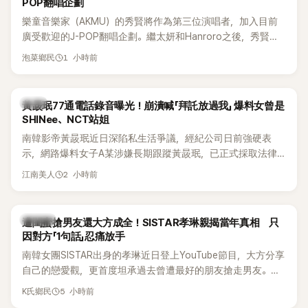
POP翻唱企劃
樂童音樂家（AKMU）的秀賢將作為第三位演唱者，加入目前
廣受歡迎的J-POP翻唱企劃。繼太妍和Hanroro之後，秀賢已
獲選為第三首翻唱歌曲的主唱，並於近期完成錄音。
1 小時前
泡菜鄉民
韓星
黃晸珉77通電話錄音曝光！崩潰喊「拜託放過我」 爆料女曾是
SHINee、NCT站姐
南韓影帝黃晸珉近日深陷私生活爭議，經紀公司日前強硬表
示，網路爆料女子A某涉嫌長期跟蹤黃晸珉，已正式採取法律
行動。不過，A並未停止發聲，持續透過社群平台公開爆料，反
2 小時前
江南美人
駁經紀公司的說法，強調兩人一直維持雙向聯繫，並非外界所
稱的單方面騷擾。如今，韓媒《Dispatch》再曝光雙方77通電話
的錄音內容，而A也首度承認自己過去曾是SHINee、NCT等偶
K-POP
遭閨蜜搶男友還大方成全！SISTAR孝琳親揭當年真相 只
像團體的「站姐」，事件持續延燒。
因對方「1句話」忍痛放手
南韓女團SISTAR出身的孝琳近日登上YouTube節目，大方分享
自己的戀愛觀，更首度坦承過去曾遭最好的朋友搶走男友。她
表示，當時選擇瀟灑放手，但如果同樣的事情現在再發生，「我
5 小時前
K氏鄉民
絕對不會坐視不管」，直率發言掀起熱議。