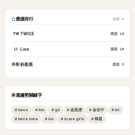
應援排行
全部
→
TW
TWICE
應援
10
LI
Lisa
應援
10
朴彩
朴彩英
應援
5
本週趨勢關鍵字
#
twice
#
bts
#
gd
#
金宣虎
#
金在中
#
txt
#
twice mina
#
ive
#
brave girls
#
韓星