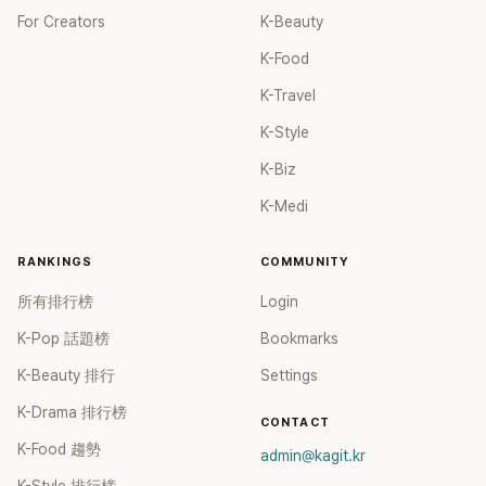
For Creators
K-Beauty
K-Food
K-Travel
K-Style
K-Biz
K-Medi
RANKINGS
COMMUNITY
所有排行榜
Login
K-Pop 話題榜
Bookmarks
K-Beauty 排行
Settings
K-Drama 排行榜
CONTACT
K-Food 趨勢
admin@kagit.kr