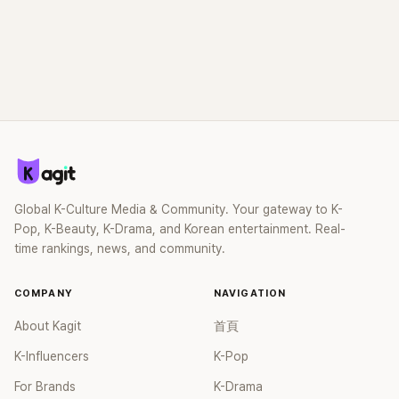
Global K-Culture Media & Community. Your gateway to K-
Pop, K-Beauty, K-Drama, and Korean entertainment. Real-
time rankings, news, and community.
COMPANY
NAVIGATION
About Kagit
首頁
K-Influencers
K-Pop
For Brands
K-Drama