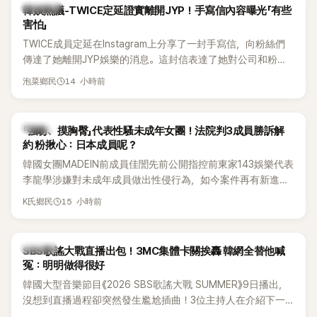
熱議討論
韓娛熱議-TWICE定延證實離開JYP！手寫信內容曝光「有些
害怕」
TWICE成員定延在Instagram上分享了一封手寫信，向粉絲們
傳達了她離開JYP娛樂的消息。這封信表達了她對公司和粉絲
的感謝，並展望了未來的發展。
14 小時前
泡菜鄉民
K-POP
「強吻、摸胸臀」代表性騷未成年女團！法院判3成員勝訴解
約 粉揪心：日本成員呢？
韓國女團MADEIN前成員佳誾先前公開指控前東家143娛樂代表
李龍學涉嫌對未成年成員做出性侵行為，如今案件再有新進
展！法院日前判決另外2名MADEIN成員勝訴，認定她們與143
15 小時前
K氏鄉民
娛樂簽訂的專屬合約無效，不過公司已提出上訴，目前案件仍
在審理中。
K-POP
SBS歌謠大戰直播出包！3MC集體卡關挨轟 韓網全替他喊
冤：明明做得很好
韓國大型音樂節目《2026 SBS歌謠大戰 SUMMER》9日播出，
沒想到直播過程卻突然發生尷尬插曲！3位主持人在介紹下一
組表演者時突然集體卡關，現場一度陷入停頓，就連製作人員