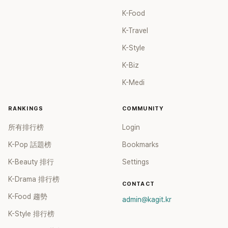
K-Food
K-Travel
K-Style
K-Biz
K-Medi
RANKINGS
COMMUNITY
所有排行榜
Login
K-Pop 話題榜
Bookmarks
K-Beauty 排行
Settings
K-Drama 排行榜
CONTACT
K-Food 趨勢
admin@kagit.kr
K-Style 排行榜