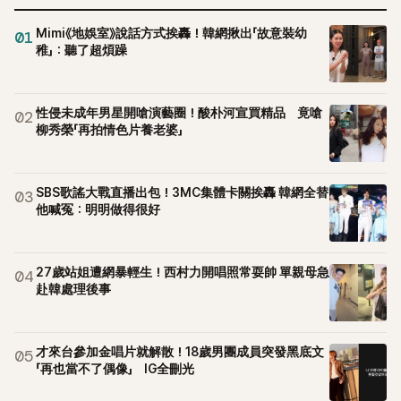
Mimi《地娛室》說話方式挨轟！韓網揪出「故意裝幼
01
稚」：聽了超煩躁
性侵未成年男星開嗆演藝圈！酸朴河宣買精品 竟嗆
02
柳秀榮「再拍情色片養老婆」
SBS歌謠大戰直播出包！3MC集體卡關挨轟 韓網全替
03
他喊冤：明明做得很好
27歲站姐遭網暴輕生！西村力開唱照常耍帥 單親母急
04
赴韓處理後事
才來台參加金唱片就解散！18歲男團成員突發黑底文
05
「再也當不了偶像」 IG全刪光