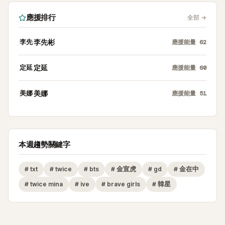
應援排行
全部
→
李先
李先彬
應援能量
62
定延
定延
應援能量
60
美娜
美娜
應援能量
51
本週趨勢關鍵字
#
txt
#
twice
#
bts
#
金宣虎
#
gd
#
金在中
#
twice mina
#
ive
#
brave girls
#
韓星