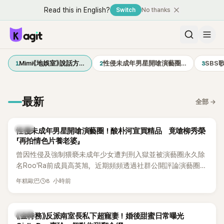
Read this in English?
Switch
No thanks
1
2
3
Mimi《地娛室》說話方…
性侵未成年男星開嗆演藝圈…
SBS
最新
全部
→
韓星
性侵未成年男星開嗆演藝圈！酸朴河宣買精品 竟嗆柳秀榮
「再拍情色片養老婆」
曾因性侵及強制猥褻未成年少女遭判刑入獄並被演藝圈永久除
名Roo'Ra前成員高英旭，近期頻頻透過社群公開評論演藝圈人
士，接連點名多位藝人引發爭議。這次他將矛頭指向演員柳秀
8 小時前
年糕歐巴
榮與朴河宣夫妻，甚至再扯出昔日Roo'Ra成員金智賢。
韓星
《金特務》反派南室長私下超寵妻！婚後甜蜜日常曝光