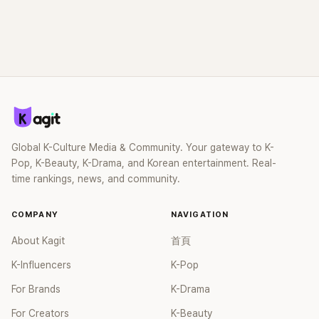
Global K-Culture Media & Community. Your gateway to K-
Pop, K-Beauty, K-Drama, and Korean entertainment. Real-
time rankings, news, and community.
COMPANY
NAVIGATION
About Kagit
首頁
K-Influencers
K-Pop
For Brands
K-Drama
For Creators
K-Beauty