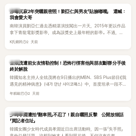
韓星
涉毒沉寂2年突曬親密照！劉亞仁與男友「貼臉嘟嘴」 還喊：
我會愛大哥
南韓演員劉亞仁過去憑精湛演技闖出一片天，2015年更以作品
拿下青龍電影獎影帝，成為該獎史上最年輕的影帝。不過，他
2023年爆出涉毒風波後，演藝事業受到重創，後續又牽扯與男
2 天前
K氏鄉民
性友人崔河那之間的相關爭議，近年幾乎淡出演藝圈，鮮少公
開露面。
韓星
全炫茂遭前女友情勒控制！恐怖行徑害他與朋友斷聯 分手後
終於解脫
韓國知名主持人全炫茂將在9日播出的MBN、SBS Plus節目《我
遇見的精神病患》（내가 만난 사이코패스）中，首度坦承一段不
堪回首的戀愛經歷，自爆曾遭前女友過度控制，不僅走到哪都
2 天前
年糕歐巴
得開視訊報備，最後甚至因此和朋友失去聯絡，分手後朋友的
一句「歡迎回來」，更讓他至今印象深刻。
K-POP
少時孝淵遭拍「翻車照」不忍了！親自曬照反擊 公開放狠話
「買記者住址」
韓國女團少女時代成員孝淵近日出席活動時，因一張「失手照」
意外引發話題。沒想到她本人看到照片後，不但沒有生氣，反