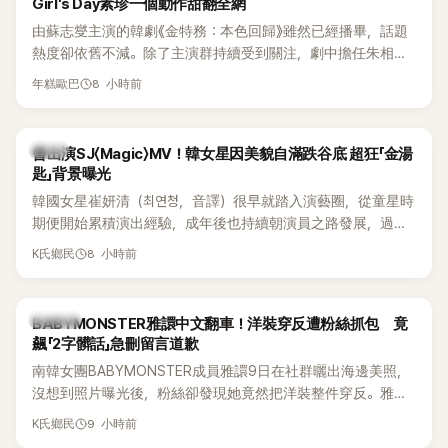
Girl's Day素珍一個動作甜翻全網
由蘇志燮主演的韓劇《金特務：本色回歸》雖然已經播畢，話題
熱度卻依舊不減。除了主演群持續受到關注，劇中擔任朱相昱
「左右手」的冷血反派「南室長」，也憑著狠辣手段與強烈壓迫感成
8 小時前
年糕歐巴
功搶走不少目光。沒想到，飾演這個狠角色的李東河，戲外竟
是Girl's Day成員素珍的老公，還是個十足的「寵妻魔人」，夫妻
倆婚後甜蜜日常近日曝光，超閃互動讓觀眾直呼太甜。
韓星
曾出演SJ〈Magic〉MV！韓女星因美貌自滿跌谷底 超狂「金湯
匙」背景曝光
韓國女星崔妍清（최연청，音譯）很早就踏入演藝圈，從童星時
期便開始累積演出經驗，成年後也持續朝演員之路發展，過去
更曾出演Super Junior歌曲〈Magic〉MV。近日她登上JTBC綜藝
8 小時前
K氏鄉民
節目《認識的哥哥》，除了分享演藝生涯曾經歷的低潮，驚人家
世背景也意外曝光，成為節目一大話題。
K-POP
BABYMONSTER雅譞中文翻車！洋裝穿反遭粉絲抓包 竟
飆「2字髒話」急刪留言道歉
南韓女團BABYMONSTER成員雅譞9日在社群曬出海邊美照，
沒想到照片曝光後，粉絲卻發現她竟然把洋裝整件穿反。雅譞
看到提醒後，立刻用中文回應，沒想到一句話卻因用詞太過粗
9 小時前
K氏鄉民
俗，引發不少懂中文的粉絲討論。