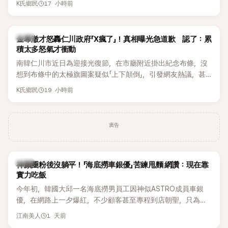
17 小時前
K氏鄉民
都緊急衝上舞台確認流程表，整段畫面毫無遮掩地被直播播
出，隨即掀起網友熱議。
韓星
金希澈才怒轟仁川政府「X瘋了」！真相曝光急道歉 認了：累
積太多怒氣才衝動
南韓仁川市近日為迎接光復節，在市廳附近掛出紀念布條，沒
想到布條中的太極旗圖案疑似「上下顛倒」，引發網友熱議，甚
至連Super Junior成員金希澈都忍不住留言痛批。仁川市最後
19 小時前
K氏鄉民
在掛出僅2天後，決定自行將布條撤下，並出面說明設計原因。
事件真相曝光後，金希澈也僅隔一天便公開道歉。
廣告
生活
神顏圈粉後沒躺平！「海底撈車銀優」苦練甩麵 網讚：現在靠
實力吃飯
今年初，韓國大邱一名海底撈男員工因神似ASTRO成員車銀
優，在網路上一夕爆紅，不少顧客甚至專程到店朝聖，只為一
睹他的真面目。如今事隔數月，他的最新近況再度引發熱議，
1 天前
江南美人
這次討論焦點不再只是高顏值，而是他苦練甩麵技術後展現的