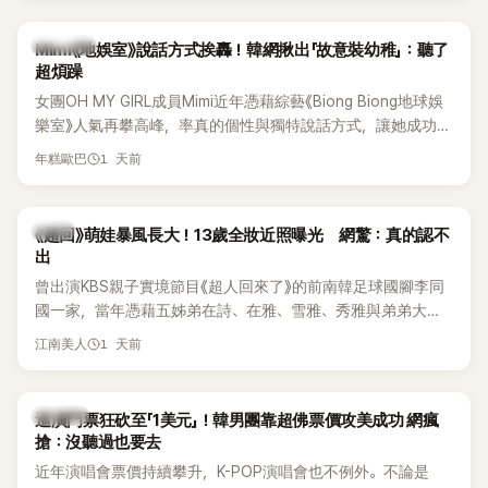
驚人實力。
熱議討論
Mimi《地娛室》說話方式挨轟！韓網揪出「故意裝幼稚」：聽了
超煩躁
女團OH MY GIRL成員Mimi近年憑藉綜藝《Biong Biong地球娛
樂室》人氣再攀高峰，率真的個性與獨特說話方式，讓她成功塑
造鮮明形象。不過近日，韓國知名論壇卻出現一篇以「我真的超
1 天前
年糕歐巴
討厭Mimi在《Biong Biong地球娛樂室》的發音」為題的文章，引
發大批網友熱烈討論。
韓星
《超回》萌娃暴風長大！13歲全妝近照曝光 網驚：真的認不
出
曾出演KBS親子實境節目《超人回來了》的前南韓足球國腳李同
國一家，當年憑藉五姊弟在詩、在雅、雪雅、秀雅與弟弟大發
（雪秀大）的可愛互動圈粉無數。隨著孩子們陸續長大，近況
1 天前
江南美人
也持續受到關注。日前，大女兒李在詩才因成熟外貌掀起熱
議，就連一同出演節目的李鍾赫兒子李俊秀都忍不住留言讚
嘆。
K-POP
巡演門票狂砍至「1美元」！韓男團靠超佛票價攻美成功 網瘋
搶：沒聽過也要去
近年演唱會票價持續攀升，K-POP演唱會也不例外。不論是