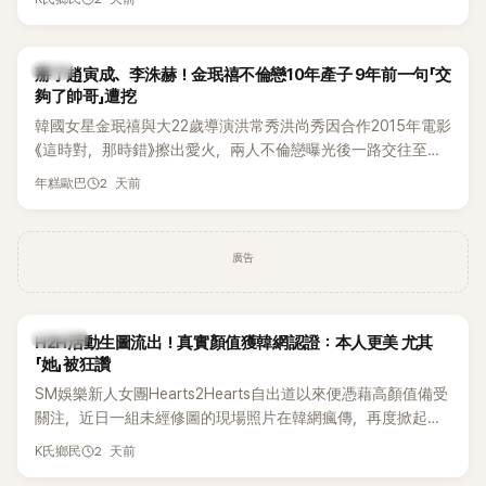
美、請夏、BLACKPINK成員及權恩妃等人，都曾憑藉性感舞台
掀起熱烈討論。
韓星
掰了趙寅成、李洙赫！金珉禧不倫戀10年產子 9年前一句「交
夠了帥哥」遭挖
韓國女星金珉禧與大22歲導演洪常秀洪尚秀因合作2015年電影
《這時對，那時錯》擦出愛火，兩人不倫戀曝光後一路交往至
今，戀情已持續近10年，並於去年迎來兩人的兒子。金珉禧也
2 天前
年糕歐巴
將透過洪常秀執導的新片《無處安放我的眼睛》（暫譯，
Nowhere To Lay My Eyes）正式回歸大銀幕，這也是她產後
首度以演員身分復出。不過，新片尚未上映，她9年前電影中的
廣告
一句台詞卻突然被韓網翻出，意外再度掀起熱議。
K-POP
H2H活動生圖流出！真實顏值獲韓網認證：本人更美 尤其
「她」被狂讚
SM娛樂新人女團Hearts2Hearts自出道以來便憑藉高顏值備受
關注，近日一組未經修圖的現場照片在韓網瘋傳，再度掀起熱
烈討論，不少看過本人的網友更直呼：「真人比照片還漂亮！」
2 天前
K氏鄉民