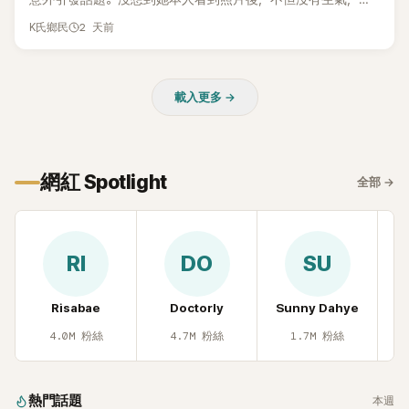
而親自把照片放上IG限時動態開玩笑，甚至幽默喊話要「買記者
2 天前
K氏鄉民
的住址」，讓網友全笑翻。
載入更多 →
網紅 Spotlight
全部
→
RI
DO
SU
Risabae
Doctorly
Sunny Dahye
H
4.0M
粉絲
4.7M
粉絲
1.7M
粉絲
熱門話題
本週