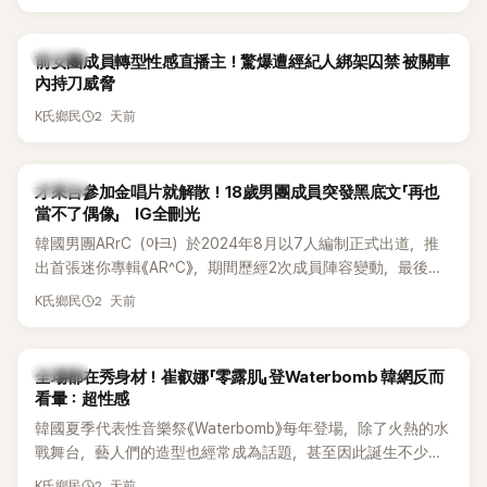
K-POP
前女團成員轉型性感直播主！驚爆遭經紀人綁架囚禁 被關車
內持刀威脅
2 天前
K氏鄉民
K-POP
才來台參加金唱片就解散！18歲男團成員突發黑底文「再也
當不了偶像」 IG全刪光
韓國男團ARrC（아크）於2024年8月以7人編制正式出道，推
出首張迷你專輯《AR^C》，期間歷經2次成員陣容變動，最後一
張作品則是2025年11月推出的〈Skiid〉。沒想到出道不到2年，
2 天前
K氏鄉民
所屬公司MYSTIC STORY便在2026年6月23日宣布結束ARrC
的團體活動，7名成員未來將各自發展，消息一出也讓粉絲相
當錯愕。
K-POP
全場都在秀身材！崔叡娜「零露肌」登Waterbomb 韓網反而
看暈：超性感
韓國夏季代表性音樂祭《Waterbomb》每年登場，除了火熱的水
戰舞台，藝人們的造型也經常成為話題，甚至因此誕生不少
「Waterbomb女神」、「Waterbomb男神」。過去包括泫雅、宣
2 天前
K氏鄉民