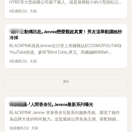
HYBE等大型娛樂公司旗下藝人，或是規模較小的小型經紀公
司，偶爾都會引發粉絲對票價過高的抱怨，甚至直呼「太不合
1 天前
K氏鄉民
理」。沒想到近日卻有韓國男團反其道而行，直接祭出超佛心票
價，意外在海外掀起話題。
K-POP
「絕不主動傳訊息」Jennie戀愛觀超真實！ 男友這舉動讓她秒
冷掉
BLACKPINK成員Jennie近日登上美國雜誌《COSMOPOLITAN》
YouTube頻道，參與「Blind Date」單元，與總編輯Willah
Bennett大聊感情話題，從挑選約會對象、聯絡方式，到第一次
1 天前
K氏鄉民
約會可能瞬間扣分的行為，全都大方分享，直率又帶點幽默的
戀愛觀引發討論。
廣告
熱議討論
韓娛熱議-「人間香奈兒」Jennie最新系列曝光
BLACKPINK Jennie 穿著香奈兒新系列服飾亮相，展現了她作
為品牌大使的時尚魅力。這套服裝以黑色為主調，搭配精緻的
細節，完美襯托出 Jennie 的優雅氣質。
2 天前
泡菜鄉民