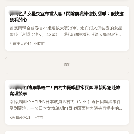
韓星
韓情色片女星突宣布當人妻！閃嫁前職棒強投 甜喊：很快擄
獲我的心
曾獲南韓全國春香小姐選拔大賽冠軍、進而踏入演藝圈的女星
智眼（常譯：池安，42歲），憑《暗網殺機》、《為人民服務》等
作品受到關注。近日她突拋喜訊，透過個人社群宣布將與前職
11 小時前
江南美人
業棒球選手嚴正旭結婚，更大方曬出婚紗照及準老公帥氣身
影，正式迎接人生新階段。
廣告
K-POP
27歲站姐遭網暴輕生！西村力開唱照常耍帥 單親母急赴韓
處理後事
南韓男團ENHYPEN日本成員西村力（NI-KI）近日因粉絲事件
受到關注。一名日本女粉絲Mina疑似因西村力過去直播中的言
論遭外界解讀，進而捲入網路爭議，承受大量負面留言。日前
13 小時前
K氏鄉民
傳出她在韓國不幸離世，消息曝光後引發粉絲圈震撼。