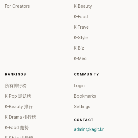
For Creators
K-Beauty
K-Food
K-Travel
K-Style
K-Biz
K-Medi
RANKINGS
COMMUNITY
所有排行榜
Login
K-Pop 話題榜
Bookmarks
K-Beauty 排行
Settings
K-Drama 排行榜
CONTACT
K-Food 趨勢
admin@kagit.kr