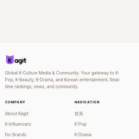
Global K-Culture Media & Community. Your gateway to K-
Pop, K-Beauty, K-Drama, and Korean entertainment. Real-
time rankings, news, and community.
COMPANY
NAVIGATION
About Kagit
首頁
K-Influencers
K-Pop
For Brands
K-Drama