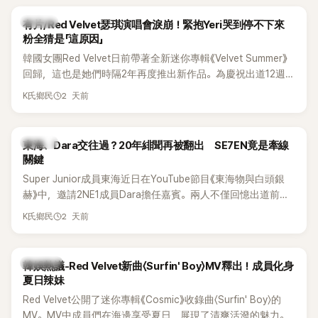
K-POP
有片/Red Velvet瑟琪演唱會淚崩！緊抱Yeri哭到停不下來
粉全猜是「這原因」
韓國女團Red Velvet日前帶著全新迷你專輯《Velvet Summer》
回歸，這也是她們時隔2年再度推出新作品。為慶祝出道12週
年，五位成員也一連舉辦三場粉絲演唱會，與粉絲共同回顧經
2 天前
K氏鄉民
典歌曲、帶來新歌舞台。不過，成員瑟琪卻在演出過程中數度
落淚，令人相當心疼。
K-POP
東海、Dara交往過？20年緋聞再被翻出 SE7EN竟是牽線
關鍵
Super Junior成員東海近日在YouTube節目《東海物與白頭銀
赫》中，邀請2NE1成員Dara擔任嘉賓。兩人不僅回憶出道前的
青澀往事，也首度聊起當年鬧得沸沸揚揚的緋聞，讓東海忍不
2 天前
K氏鄉民
住笑說：「真的有很多粉絲以為我們交往過。」
熱議討論
韓娛熱議-Red Velvet新曲〈Surfin' Boy〉MV釋出！成員化身
夏日辣妹
Red Velvet公開了迷你專輯《Cosmic》收錄曲〈Surfin' Boy〉的
MV。MV中成員們在海邊享受夏日，展現了清爽活潑的魅力。