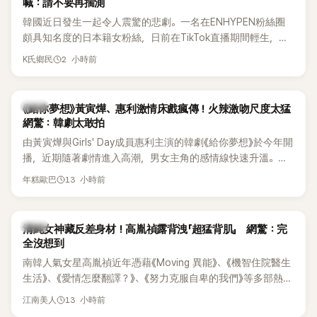
喊：請不要再揣測
韓國近日發生一起令人震驚的悲劇。一名在ENHYPEN粉絲圈
頗具知名度的日本籍女粉絲，日前在TikTok直播期間輕生，最
終不幸身亡，消息曝光後震驚韓網，也讓不少粉絲湧入社群平
2 小時前
K氏鄉民
台哀悼。事發後，死者親友也陸續出面證實噩耗，並呼籲外界
停止揣測，盼逝者安息。
韓劇
《給你夢想》黃寅燁、惠利激情床戲瘋傳！火辣激吻尺度太猛
網驚：韓劇太敢拍
由黃寅燁與Girls' Day成員惠利主演的韓劇《給你夢想》於今年開
播，近期隨著劇情進入高潮，男女主角的感情線快速升溫。最
新播出的第8集不僅上演火辣吻戲，更接連出現床戲橋段，讓
13 小時前
年糕歐巴
相關片段在網路上瘋傳，引發觀眾熱烈討論。
韓星
清純女神藏反差身材！高胤禎露背洩「超猛背肌」 網驚：完
全沒想到
南韓人氣女星高胤禎近年憑藉《Moving 異能》、《機智住院醫生
生活》、《愛情怎麼翻譯？》、《努力克服自卑的我們》等多部熱門
作品，躍升為韓劇新一代女神代表，不僅演技備受肯定，精緻
13 小時前
江南美人
五官與清新空靈的氣質也擄獲大批粉絲。近日，她因分享一組