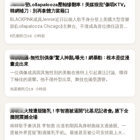
K-POP
Jennie登Lollapalooza壓軸慘翻車！美媒狠批「像唱KTV」
韓網補刀：別再拿體力當藉口
BLACKPINK成員Jennie近日以個人歌手身分登上美國大型音樂
節《Lollapalooza Chicago》主舞台，不僅成為首位擔任該音樂
節Headliner（壓軸主秀）的K-POP女SOLO歌手，寫下全新紀
16 小時前
K氏鄉民
錄。然而，演出結束後卻掀起兩極評價，不僅現場歌唱實力遭
部分網友質疑，就連美國當地媒體也毫不留情給出負評，甚至
形容整場演出「就像一場豪華KTV」。
熱議討論
韓娛熱議-無性別偶像「驚人神顏」曝光！網暴動：根本是從漫
畫走出來
一位偶像成員因其無性別的美貌在推特上引起廣泛討論，獲得
了極佳的迴響。他不僅外型出眾，舞技也備受讚譽。
19 小時前
泡菜鄉民
K-POP
身材太火辣遭疑隆乳！李智惠被逼開「比基尼記者會」 腋下全
攤開震撼全場
南韓歌手兼演員 李智惠 出道初期因為身材曲線太過搶眼，一
度被外界質疑「動過隆乳手術」，最後甚至被公司安排親上火
線，召開前所未見的「泳裝記者會」澄清。這場記者會後來還被