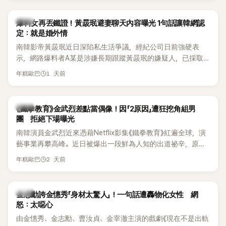
是懂了皮毛。」一番話笑翻全場，也引發網友熱議。
上，早在 2006 年，李智惠就為了證明自己沒有「隆乳」，真的
召開了一場泳裝記者招待會。當時她穿著比基尼站在一排攝影
韓星
爆料女再丟鐵證！黃晸珉避妻聊天內容曝光 1句話讓韓網認
機前，面對媒體擺出各種姿勢，畫面至今仍被網友津津樂道。
定：就是婚外情
這段為平息爭議、直接公開腋下畫面自證清白的往事再度被提
南韓影帝黃晸珉近日深陷私生活爭議，經紀公司日前強硬表
起，節目現場立刻充滿驚呼聲與笑聲，也再次讓人見識到她面
示，網路爆料者A某是涉嫌長期跟蹤黃晸珉的嫌疑人，已採取
對流言時「豁出去」的直率性格。其實她過去也曾在 SBS 節目
法律行動。不過，A某並未因此停止發聲，5日再度透過社群平
《脫掉鞋子恢單4Men》 中，親自公開那張當年引發話題的「腋下
1 天前
年糕歐巴
台公開更多內容，反駁經紀公司的說法，強調兩人的聯繫一直
比基尼照」，再次重提這段至今仍被粉絲視為黑歷史代表作的事
都是「雙向互動」，並非外界所稱的單方面騷擾。
件。 回顧李智惠的演藝路，她於 1998 年以混聲團體 S#arp 成
員身分出道，該團在 2000 年代初期紅極一時，由李智惠、徐
韓星
《鐵拳教育》金武烈差點當偶像！因「2原因」遭狂挖角組男
智英兩位女成員，以及張錫炫、Chris Kim 兩位男成員組成。不
團 拒絕下場曝光
過後來爆出長達四年的團內霸凌風波，甚至傳出徐智英母親對
南韓演員金武烈近來憑藉Netflix影集《鐵拳教育》紅遍全球，演
李智惠言語辱罵、動手等爭議，最終團體於 2002 年解散。 團
藝事業再攀高峰。近日被爆出一段鮮為人知的出道祕辛，原來
體解散後，李智惠轉型 solo，靠著綜藝與歌唱實力持續活躍演
他當年差點不是以演員身分出道，而是成為男團偶像的一員。
2 天前
年糕歐巴
藝圈。據悉，她當年能加入 S#arp，也與 李尚敏 的賞識有關。
感情方面，李智惠於 2017 年與圈外男友結婚，婚後育有兩個
女兒，一家四口生活幸福美滿。如今除了持續活躍於綜藝節
韓星
金志勳誇金憓秀「身材太驚人」！一句話遭轟物化女性 網
目，她經營的 YouTube 頻道也即將突破百萬訂閱，近年內容深
怒：太噁心
受網友喜愛，再度迎來事業第二春。
由金憓秀、金志勳、曹汝貞、金宰澈主演的戲劇《現在不是出軌