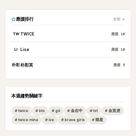
應援排行
全部
→
TW
TWICE
應援
10
LI
Lisa
應援
10
朴彩
朴彩英
應援
5
本週趨勢關鍵字
#
twice
#
bts
#
gd
#
金在中
#
txt
#
金宣虎
#
twice mina
#
ive
#
brave girls
#
韓星