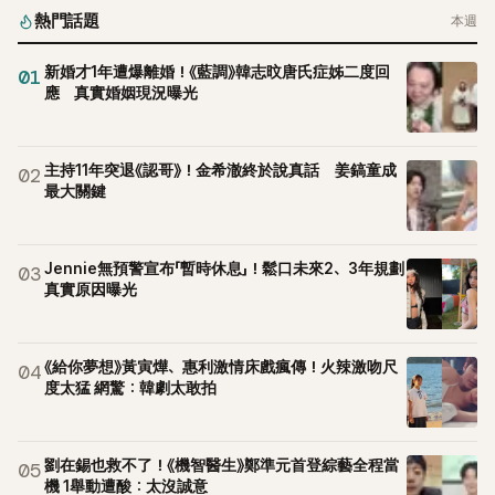
熱門話題
本週
新婚才1年遭爆離婚！《藍調》韓志旼唐氏症姊二度回
01
應 真實婚姻現況曝光
主持11年突退《認哥》！金希澈終於說真話 姜鎬童成
02
最大關鍵
Jennie無預警宣布「暫時休息」！鬆口未來2、3年規劃
03
真實原因曝光
《給你夢想》黃寅燁、惠利激情床戲瘋傳！火辣激吻尺
04
度太猛 網驚：韓劇太敢拍
劉在錫也救不了！《機智醫生》鄭準元首登綜藝全程當
05
機 1舉動遭酸：太沒誠意