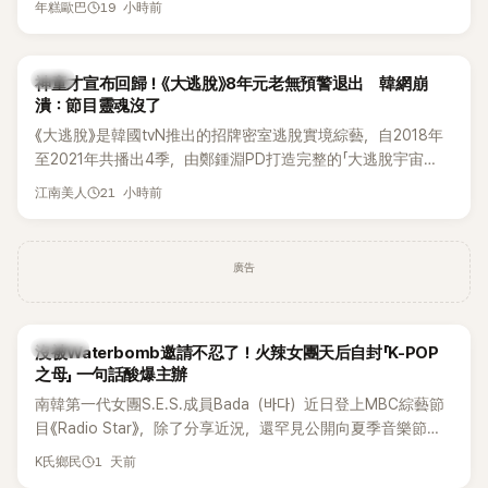
19 小時前
年糕歐巴
韓國演藝圈點名為流傳至今的「三大記者會」之一。近日她在綜
藝節目中親口回憶這段「隆乳疑雲黑歷史」，話題再度被翻出來
熱議。 2日播出的 SBS 綜藝節目《我的經紀人太難搞－秘書
韓星
神童才宣布回歸！《大逃脫》8年元老無預警退出 韓網崩
鎮》，邀請同時兼顧工作與育兒的演藝圈代表「媽媽群」——李智
潰：節目靈魂沒了
惠、李賢怡、李恩亨，以第13位「My Star」身分登場，分享最真
《大逃脫》是韓國tvN推出的招牌密室逃脫實境綜藝，自2018年
實的生活日常。 節目一開始，李瑞鎮 率先與李智惠會合，兩人
至2021年共播出4季，由鄭鍾淵PD打造完整的「大逃脫宇宙
邊搭車邊聊天，氣氛輕鬆。聊到最近的新聞，李瑞鎮突然直球
（DTCU）」，憑藉燒腦劇情、電影級場景與龐大世界觀，累積
發問：「妳不是上新聞了？說妳去做整形？是人中縮短手術嗎？」
21 小時前
江南美人
大批死忠粉絲，被譽為韓國最具代表性的密室逃脫綜藝之一。
一貫犀利又不留情的問法，讓現場瞬間笑成一片。對此，李智
惠也毫不閃躲，淡定接招，兩人鬥嘴默契十足。 話題接著一路
延燒到過去的爭議。李瑞鎮脫口補刀：「妳以前不是還在游泳池
廣告
開過記者會？」直接點名她當年的風波。李智惠聽了忍不住笑
說：「哥怎麼連這個都知道？」李瑞鎮則回嘴：「那時候新聞鬧那
麼大，不知道才奇怪吧。」一來一往，氣氛反而更加輕鬆。 談到
K-POP
沒被Waterbomb邀請不忍了！火辣女團天后自封「K-POP
當年情況，李智惠終於鬆口坦言，當時確實被質疑動過隆胸手
之母」 一句話酸爆主辦
術。她回憶：「拍了比基尼照片之後，就開始被說是不是去隆乳
南韓第一代女團S.E.S.成員Bada（바다）近日登上MBC綜藝節
了。」為了澄清誤會，她只好親自站出來說清楚。 李智惠進一步
目《Radio Star》，除了分享近況，還罕見公開向夏季音樂節
解釋，當時隆胸手術幾乎只有「腋下切開」一種方式，「所以我就
Waterbomb喊話，笑稱自己至今從未受邀演出，更幽默表示：
想，既然一直說我有做，那我乾脆把腋下給大家看，證明我根
1 天前
K氏鄉民
「我名字就叫『Bada（海）』，Waterbomb卻沒找我，這根本只
本沒動過。」一句話說完，全場瞬間炸鍋，來賓又驚又笑。 事實