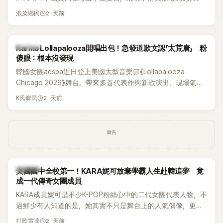
2 天前
泡菜鄉民
K-POP
Karina Lollapalooza開唱出包！急發道歉文認「太荒唐」 粉
傻眼：根本沒發現
韓國女團aespa近日登上美國大型音樂節《Lollapalooza
Chicago 2026》舞台，帶來多首代表作與新歌演出，現場氣氛
嗨翻。不過，成員Karina卻在演出後主動坦承，自己因為太緊
2 天前
K氏鄉民
張，在表演過程中一度忘記歌詞，還親自向粉絲道歉。
廣告
K-POP
美國國中全校第一！KARA妮可放棄學霸人生赴韓追夢 竟
成一代傳奇女團成員
KARA成員妮可是不少K-POP粉絲心中的二代女團代表人物，不
過鮮少有人知道的是，她其實不只是舞台上的人氣偶像，更是
一名不折不扣的學霸。她日前在節目中透露，自己在美國就讀
2 天前
打歌雷達