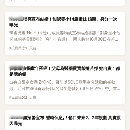
國中時，曾拿下全校第一名，優異成績曝光後，再度掀起網友
熱議。
K-POP
Noel主唱突宣布結婚！甜認娶小14歲嫩妹 婚期、身分一次
曝光
韓國男團「Noel（노을）」成員姜均成宣布結婚喜訊！對象是小他
14歲的演員劉河珍（유하진 音譯），兩人將於10月30日在首爾
低調舉辦婚禮，消息一出立刻引發關注。
2 天前
K氏鄉民
K-POP
崔叡娜淚揭童年罹癌！父母為醫藥費賣飯捲苦撐 她自責：都
是我的錯
出身自限定女團IZ*ONE、目前以SOLO歌手身分活動的崔叡
娜，近日在SBS新綜藝《我的餘生戀愛》（내 남은 연애）中，首
度談起自己幼年罹患小兒癌的經歷，回憶起父母為了籌措醫療
2 天前
K氏鄉民
費四處奔波，甚至靠賣飯捲維持生計，讓她忍不住當場落淚，
坦言年幼時一度認為「都是我的錯」。
K-POP
Jennie無預警宣布「暫時休息」！鬆口未來2、3年規劃 真實原
因曝光