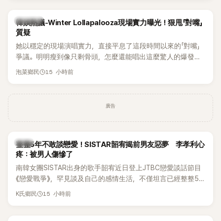
近況照意外掀起熱議，不是因為仙氣十足的美貌，而是藏在纖
細身材下的超狂背肌與肩膀線條，反差感十足，讓不少網友看
熱議討論
韓娛熱議-Winter Lollapalooza現場實力曝光！狠甩「對嘴」
傻直呼：「原來她身材這麼猛！」
質疑
她以穩定的現場演唱實力，直接平息了這段時間以來的「對嘴」
爭議。明明瘦到像只剩骨頭，怎麼還能唱出這麼驚人的爆發力
和音量？
15 小時前
泡菜鄉民
廣告
韓星
整整5年不敢談戀愛！SISTAR韶宥揭前男友惡夢 李孝利心
疼：被男人傷慘了
南韓女團SISTAR出身的歌手韶宥近日登上JTBC戀愛談話節目
《戀愛戰爭》，罕見談及自己的感情生活，不僅坦言已經整整5
年沒有談戀愛，更首度透露空窗至今的原因，全與上一段戀情
15 小時前
K氏鄉民
有關，一番真心告白讓現場來賓都相當震驚。