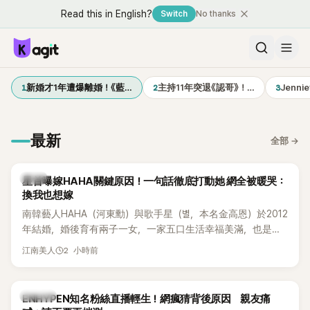
Read this in English?
Switch
No thanks
1
2
3
新婚才1年遭爆離婚！《藍…
主持11年突退《認哥》！…
Jenn
最新
全部
→
韓星
星首曝嫁HAHA關鍵原因！一句話徹底打動她 網全被暖哭：
換我也想嫁
南韓藝人HAHA（河東勳）與歌手星（별，本名金高恩）於2012
年結婚，婚後育有兩子一女，一家五口生活幸福美滿，也是韓
國演藝圈公認的模範夫妻。近日，星首度公開當年決定嫁給
2 小時前
江南美人
HAHA的關鍵原因，竟是一句讓她至今仍難忘的話，也成為她
點頭步入婚姻的最大理由。
K-POP
ENHYPEN知名粉絲直播輕生！網瘋猜背後原因 親友痛