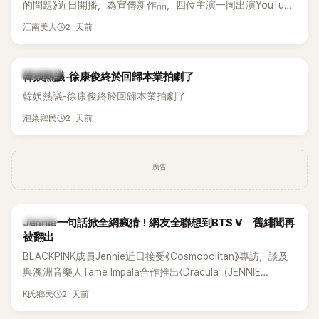
的問題》近日開播，為宣傳新作品，四位主演一同出演YouTube
節目，不料訪談中的一段發言卻意外掀起爭議。不少網友認
2 天前
江南美人
為，他將焦點放在金憓秀的身材，言論帶有「物化女性」意味，
引發大量批評。
熱議討論
韓娛熱議-徐康俊終於回歸本業拍劇了
韓娛熱議-徐康俊終於回歸本業拍劇了
2 天前
泡菜鄉民
廣告
K-POP
Jennie一句話掀全網瘋猜！網友全聯想到BTS V 舊緋聞再
被翻出
BLACKPINK成員Jennie近日接受《Cosmopolitan》專訪，談及
與澳洲音樂人Tame Impala合作推出〈Dracula（JENNIE
Remix）〉的幕後故事，沒想到她一句關於「共同朋友」的回答，
2 天前
K氏鄉民
竟再次引發外界對她與BTS成員V緋聞的討論。