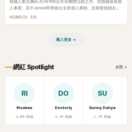
韓國人氣女團BLACKPINK近年在團體活動之外，也積極發展個
人事業，其中Jennie即將推出全新個人專輯，近期更陸續在演
出中搶先公開新歌，引發粉絲高度期待。不過，她近日受訪時
2 天前
K氏鄉民
也透露，完成今年夏季音樂節行程後，將暫時放慢腳步，替自
己安排一段休息時間。
載入更多 →
網紅 Spotlight
全部
→
RI
DO
SU
Risabae
Doctorly
Sunny Dahye
H
4.0M
粉絲
4.7M
粉絲
1.7M
粉絲