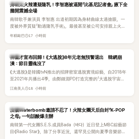
K-POP
身材太火辣遭疑隆乳！李智惠被逼開「比基尼記者會」 腋下全
攤開震撼全場
南韓歌手兼演員 李智惠 出道初期因為身材曲線太過搶眼，一
度被外界質疑「動過隆乳手術」，最後甚至被公司安排親上火
線，召開前所未見的「泳裝記者會」澄清。這場記者會後來還被
17 小時前
年糕歐巴
韓國演藝圈點名為流傳至今的「三大記者會」之一。近日她在綜
藝節目中親口回憶這段「隆乳疑雲黑歷史」，話題再度被翻出來
熱議。 2日播出的 SBS 綜藝節目《我的經紀人太難搞－秘書
韓星
神童才宣布回歸！《大逃脫》8年元老無預警退出 韓網崩
鎮》，邀請同時兼顧工作與育兒的演藝圈代表「媽媽群」——李智
潰：節目靈魂沒了
惠、李賢怡、李恩亨，以第13位「My Star」身分登場，分享最真
《大逃脫》是韓國tvN推出的招牌密室逃脫實境綜藝，自2018年
實的生活日常。 節目一開始，李瑞鎮 率先與李智惠會合，兩人
至2021年共播出4季，由鄭鍾淵PD打造完整的「大逃脫宇宙
邊搭車邊聊天，氣氛輕鬆。聊到最近的新聞，李瑞鎮突然直球
（DTCU）」，憑藉燒腦劇情、電影級場景與龐大世界觀，累積
發問：「妳不是上新聞了？說妳去做整形？是人中縮短手術嗎？」
18 小時前
江南美人
大批死忠粉絲，被譽為韓國最具代表性的密室逃脫綜藝之一。
一貫犀利又不留情的問法，讓現場瞬間笑成一片。對此，李智
惠也毫不閃躲，淡定接招，兩人鬥嘴默契十足。 話題接著一路
延燒到過去的爭議。李瑞鎮脫口補刀：「妳以前不是還在游泳池
K-POP
沒被Waterbomb邀請不忍了！火辣女團天后自封「K-POP
開過記者會？」直接點名她當年的風波。李智惠聽了忍不住笑
之母」 一句話酸爆主辦
說：「哥怎麼連這個都知道？」李瑞鎮則回嘴：「那時候新聞鬧那
南韓第一代女團S.E.S.成員Bada（바다）近日登上MBC綜藝節
麼大，不知道才奇怪吧。」一來一往，氣氛反而更加輕鬆。 談到
目《Radio Star》，除了分享近況，還罕見公開向夏季音樂節
當年情況，李智惠終於鬆口坦言，當時確實被質疑動過隆胸手
Waterbomb喊話，笑稱自己至今從未受邀演出，更幽默表示：