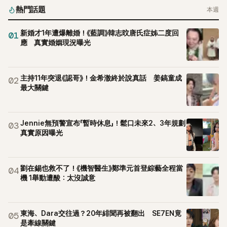
熱門話題
本週
新婚才1年遭爆離婚！《藍調》韓志旼唐氏症姊二度回
01
應 真實婚姻現況曝光
主持11年突退《認哥》！金希澈終於說真話 姜鎬童成
02
最大關鍵
Jennie無預警宣布「暫時休息」！鬆口未來2、3年規劃
03
真實原因曝光
劉在錫也救不了！《機智醫生》鄭準元首登綜藝全程當
04
機 1舉動遭酸：太沒誠意
東海、Dara交往過？20年緋聞再被翻出 SE7EN竟
05
是牽線關鍵