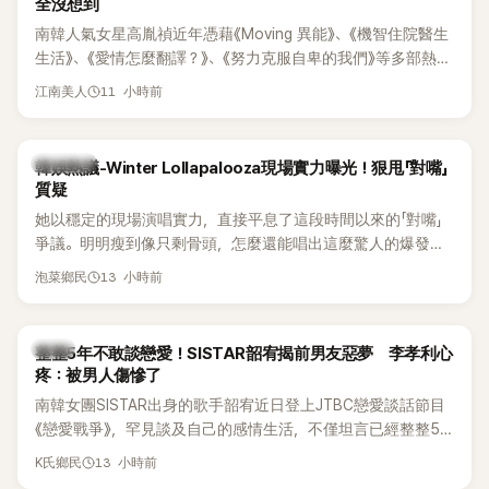
全沒想到
南韓人氣女星高胤禎近年憑藉《Moving 異能》、《機智住院醫生
生活》、《愛情怎麼翻譯？》、《努力克服自卑的我們》等多部熱門
作品，躍升為韓劇新一代女神代表，不僅演技備受肯定，精緻
11 小時前
江南美人
五官與清新空靈的氣質也擄獲大批粉絲。近日，她因分享一組
近況照意外掀起熱議，不是因為仙氣十足的美貌，而是藏在纖
細身材下的超狂背肌與肩膀線條，反差感十足，讓不少網友看
熱議討論
韓娛熱議-Winter Lollapalooza現場實力曝光！狠甩「對嘴」
傻直呼：「原來她身材這麼猛！」
質疑
她以穩定的現場演唱實力，直接平息了這段時間以來的「對嘴」
爭議。明明瘦到像只剩骨頭，怎麼還能唱出這麼驚人的爆發力
和音量？
13 小時前
泡菜鄉民
韓星
整整5年不敢談戀愛！SISTAR韶宥揭前男友惡夢 李孝利心
疼：被男人傷慘了
南韓女團SISTAR出身的歌手韶宥近日登上JTBC戀愛談話節目
《戀愛戰爭》，罕見談及自己的感情生活，不僅坦言已經整整5
年沒有談戀愛，更首度透露空窗至今的原因，全與上一段戀情
13 小時前
K氏鄉民
有關，一番真心告白讓現場來賓都相當震驚。