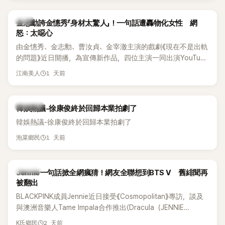
感情方面，李智惠於 2017 年與圈外男友結婚，婚後育有兩個
女兒，一家四口生活幸福美滿。如今除了持續活躍於綜藝節
韓星
金志勳誇金憓秀「身材太驚人」！一句話遭轟物化女性 網
目，她經營的 YouTube 頻道也即將突破百萬訂閱，近年內容深
怒：太噁心
受網友喜愛，再度迎來事業第二春。
由金憓秀、金志勳、曹汝貞、金宰澈主演的戲劇《現在不是出軌
的問題》近日開播，為宣傳新作品，四位主演一同出演YouTube
節目，不料訪談中的一段發言卻意外掀起爭議。不少網友認
1 天前
江南美人
為，他將焦點放在金憓秀的身材，言論帶有「物化女性」意味，
引發大量批評。
熱議討論
韓娛熱議-徐康俊終於回歸本業拍劇了
韓娛熱議-徐康俊終於回歸本業拍劇了
1 天前
泡菜鄉民
K-POP
Jennie一句話掀全網瘋猜！網友全聯想到BTS V 舊緋聞再
被翻出
BLACKPINK成員Jennie近日接受《Cosmopolitan》專訪，談及
與澳洲音樂人Tame Impala合作推出〈Dracula（JENNIE
Remix）〉的幕後故事，沒想到她一句關於「共同朋友」的回答，
2 天前
K氏鄉民