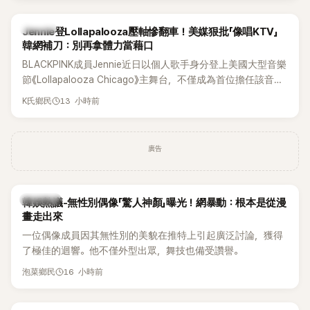
K-POP
Jennie登Lollapalooza壓軸慘翻車！美媒狠批「像唱KTV」
韓網補刀：別再拿體力當藉口
BLACKPINK成員Jennie近日以個人歌手身分登上美國大型音樂
節《Lollapalooza Chicago》主舞台，不僅成為首位擔任該音樂
節Headliner（壓軸主秀）的K-POP女SOLO歌手，寫下全新紀
13 小時前
K氏鄉民
錄。然而，演出結束後卻掀起兩極評價，不僅現場歌唱實力遭
部分網友質疑，就連美國當地媒體也毫不留情給出負評，甚至
形容整場演出「就像一場豪華KTV」。
廣告
熱議討論
韓娛熱議-無性別偶像「驚人神顏」曝光！網暴動：根本是從漫
畫走出來
一位偶像成員因其無性別的美貌在推特上引起廣泛討論，獲得
了極佳的迴響。他不僅外型出眾，舞技也備受讚譽。
16 小時前
泡菜鄉民