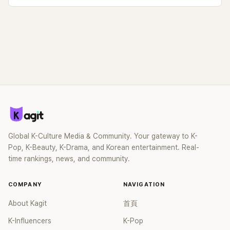
Global K-Culture Media & Community. Your gateway to K-
Pop, K-Beauty, K-Drama, and Korean entertainment. Real-
time rankings, news, and community.
COMPANY
NAVIGATION
About Kagit
首頁
K-Influencers
K-Pop