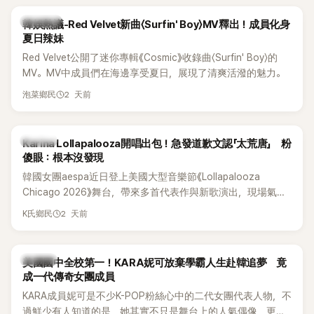
熱議討論
韓娛熱議-Red Velvet新曲〈Surfin' Boy〉MV釋出！成員化身
夏日辣妹
Red Velvet公開了迷你專輯《Cosmic》收錄曲〈Surfin' Boy〉的
MV。MV中成員們在海邊享受夏日，展現了清爽活潑的魅力。
2 天前
泡菜鄉民
K-POP
Karina Lollapalooza開唱出包！急發道歉文認「太荒唐」 粉
傻眼：根本沒發現
韓國女團aespa近日登上美國大型音樂節《Lollapalooza
Chicago 2026》舞台，帶來多首代表作與新歌演出，現場氣氛
嗨翻。不過，成員Karina卻在演出後主動坦承，自己因為太緊
2 天前
K氏鄉民
張，在表演過程中一度忘記歌詞，還親自向粉絲道歉。
K-POP
美國國中全校第一！KARA妮可放棄學霸人生赴韓追夢 竟
成一代傳奇女團成員
KARA成員妮可是不少K-POP粉絲心中的二代女團代表人物，不
過鮮少有人知道的是，她其實不只是舞台上的人氣偶像，更是