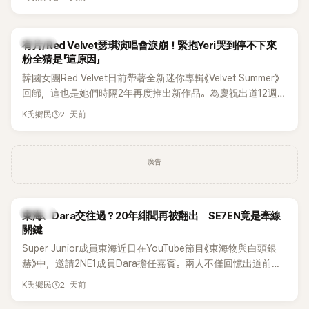
竟再次引發外界對她與BTS成員V緋聞的討論。
K-POP
有片/Red Velvet瑟琪演唱會淚崩！緊抱Yeri哭到停不下來
粉全猜是「這原因」
韓國女團Red Velvet日前帶著全新迷你專輯《Velvet Summer》
回歸，這也是她們時隔2年再度推出新作品。為慶祝出道12週
年，五位成員也一連舉辦三場粉絲演唱會，與粉絲共同回顧經
2 天前
K氏鄉民
典歌曲、帶來新歌舞台。不過，成員瑟琪卻在演出過程中數度
落淚，令人相當心疼。
廣告
K-POP
東海、Dara交往過？20年緋聞再被翻出 SE7EN竟是牽線
關鍵
Super Junior成員東海近日在YouTube節目《東海物與白頭銀
赫》中，邀請2NE1成員Dara擔任嘉賓。兩人不僅回憶出道前的
青澀往事，也首度聊起當年鬧得沸沸揚揚的緋聞，讓東海忍不
2 天前
K氏鄉民
住笑說：「真的有很多粉絲以為我們交往過。」