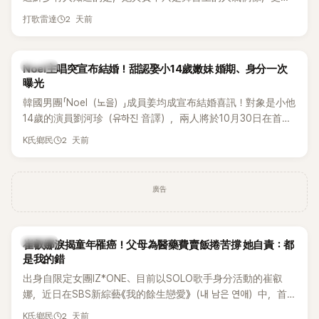
一名不折不扣的學霸。她日前在節目中透露，自己在美國就讀
2 天前
打歌雷達
國中時，曾拿下全校第一名，優異成績曝光後，再度掀起網友
熱議。
K-POP
Noel主唱突宣布結婚！甜認娶小14歲嫩妹 婚期、身分一次
曝光
韓國男團「Noel（노을）」成員姜均成宣布結婚喜訊！對象是小他
14歲的演員劉河珍（유하진 音譯），兩人將於10月30日在首爾
低調舉辦婚禮，消息一出立刻引發關注。
2 天前
K氏鄉民
廣告
K-POP
崔叡娜淚揭童年罹癌！父母為醫藥費賣飯捲苦撐 她自責：都
是我的錯
出身自限定女團IZ*ONE、目前以SOLO歌手身分活動的崔叡
娜，近日在SBS新綜藝《我的餘生戀愛》（내 남은 연애）中，首
度談起自己幼年罹患小兒癌的經歷，回憶起父母為了籌措醫療
2 天前
K氏鄉民