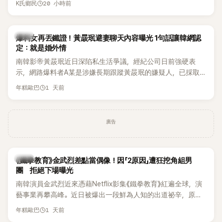
20 小時前
K氏鄉民
術。她回憶：「拍了比基尼照片之後，就開始被說是不是去隆乳
「我名字就叫『Bada（海）』，Waterbomb卻沒找我，這根本只
了。」為了澄清誤會，她只好親自站出來說清楚。 李智惠進一步
是懂了皮毛。」一番話笑翻全場，也引發網友熱議。
解釋，當時隆胸手術幾乎只有「腋下切開」一種方式，「所以我就
韓星
想，既然一直說我有做，那我乾脆把腋下給大家看，證明我根
爆料女再丟鐵證！黃晸珉避妻聊天內容曝光 1句話讓韓網認
定：就是婚外情
本沒動過。」一句話說完，全場瞬間炸鍋，來賓又驚又笑。 事實
上，早在 2006 年，李智惠就為了證明自己沒有「隆乳」，真的
南韓影帝黃晸珉近日深陷私生活爭議，經紀公司日前強硬表
召開了一場泳裝記者招待會。當時她穿著比基尼站在一排攝影
示，網路爆料者A某是涉嫌長期跟蹤黃晸珉的嫌疑人，已採取
機前，面對媒體擺出各種姿勢，畫面至今仍被網友津津樂道。
法律行動。不過，A某並未因此停止發聲，5日再度透過社群平
1 天前
年糕歐巴
這段為平息爭議、直接公開腋下畫面自證清白的往事再度被提
台公開更多內容，反駁經紀公司的說法，強調兩人的聯繫一直
起，節目現場立刻充滿驚呼聲與笑聲，也再次讓人見識到她面
都是「雙向互動」，並非外界所稱的單方面騷擾。
對流言時「豁出去」的直率性格。其實她過去也曾在 SBS 節目
廣告
《脫掉鞋子恢單4Men》 中，親自公開那張當年引發話題的「腋下
比基尼照」，再次重提這段至今仍被粉絲視為黑歷史代表作的事
件。 回顧李智惠的演藝路，她於 1998 年以混聲團體 S#arp 成
員身分出道，該團在 2000 年代初期紅極一時，由李智惠、徐
韓星
《鐵拳教育》金武烈差點當偶像！因「2原因」遭狂挖角組男
智英兩位女成員，以及張錫炫、Chris Kim 兩位男成員組成。不
團 拒絕下場曝光
過後來爆出長達四年的團內霸凌風波，甚至傳出徐智英母親對
南韓演員金武烈近來憑藉Netflix影集《鐵拳教育》紅遍全球，演
李智惠言語辱罵、動手等爭議，最終團體於 2002 年解散。 團
藝事業再攀高峰。近日被爆出一段鮮為人知的出道祕辛，原來
體解散後，李智惠轉型 solo，靠著綜藝與歌唱實力持續活躍演
他當年差點不是以演員身分出道，而是成為男團偶像的一員。
1 天前
年糕歐巴
藝圈。據悉，她當年能加入 S#arp，也與 李尚敏 的賞識有關。