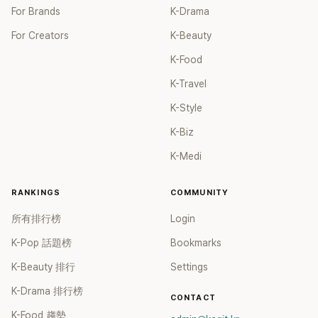
For Brands
K-Drama
For Creators
K-Beauty
K-Food
K-Travel
K-Style
K-Biz
K-Medi
RANKINGS
COMMUNITY
所有排行榜
Login
K-Pop 話題榜
Bookmarks
K-Beauty 排行
Settings
K-Drama 排行榜
CONTACT
K-Food 趨勢