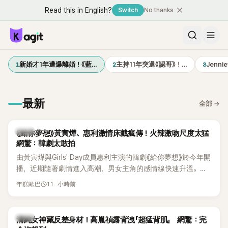
Read this in English?
Switch
No thanks
1
2
3
新婚才1年遭爆離婚！《藍…
主持11年突退《認哥》！…
Jenn
最新
全部
→
韓劇
《給你夢想》黃寅燁、惠利激情床戲瘋傳！火辣激吻尺度太猛
網驚：韓劇太敢拍
由黃寅燁與Girls' Day成員惠利主演的韓劇《給你夢想》於今年開
播，近期隨著劇情進入高潮，男女主角的感情線快速升溫。最
新播出的第8集不僅上演火辣吻戲，更接連出現床戲橋段，讓
11 小時前
年糕歐巴
相關片段在網路上瘋傳，引發觀眾熱烈討論。
韓星
清純女神藏反差身材！高胤禎露背洩「超猛背肌」 網驚：完