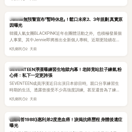
費四處奔波，甚至靠賣飯捲維持生計，讓她忍不住當場落淚，
坦言年幼時一度認為「都是我的錯」。
K-POP
Jennie無預警宣布「暫時休息」！鬆口未來2、3年規劃 真實原
因曝光
韓國人氣女團BLACKPINK近年在團體活動之外，也積極發展個
人事業，其中Jennie即將推出全新個人專輯，近期更陸續在演
出中搶先公開新歌，引發粉絲高度期待。不過，她近日受訪時
2 天前
K氏鄉民
也透露，完成今年夏季音樂節行程後，將暫時放慢腳步，替自
己安排一段休息時間。
K-POP
SEVENTEEN淨漢曝練習生地獄內幕！老師竟站肚子練氣 粉
心疼：私下一定更誇張
SEVENTEEN成員淨漢近日出演日本節目時，親口分享練習生
時期的生活，透露曾接受不少高強度訓練，甚至還曾為了練習
肺活量，讓聲樂老師直接站在自己的肚子上，驚人經歷曝光
2 天前
K氏鄉民
後，立刻引發粉絲熱議，不少人更怒批公司訓練方式太過火。
韓星
《請回答1988》惠利弟2度患血癌！淚揭抗癌歷程 身體後遺症
曝光