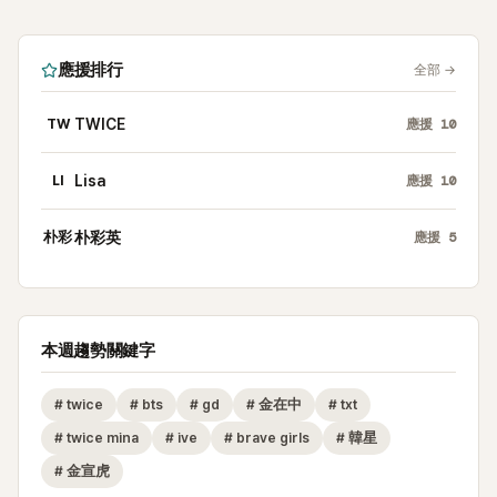
應援排行
全部
→
TW
TWICE
應援
10
LI
Lisa
應援
10
朴彩
朴彩英
應援
5
本週趨勢關鍵字
#
twice
#
bts
#
gd
#
金在中
#
txt
#
twice mina
#
ive
#
brave girls
#
韓星
#
金宣虎