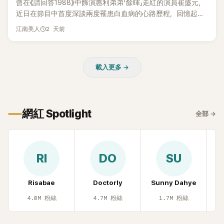
曾在《請回答1988》中飾演惠利弟弟「餘暉」走紅的演員崔盛元，
近日在節目中首度深談兩度罹患白血病的心路歷程，回憶起抗
病歲月時忍不住落淚，哽咽表示：「痛苦到連回想都不願意。」
2 天前
江南美人
載入更多 →
網紅 Spotlight
全部
→
RI
DO
SU
Risabae
Doctorly
Sunny Dahye
H
4.0M
粉絲
4.7M
粉絲
1.7M
粉絲