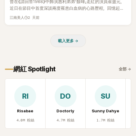
曾在《請回答1988》中飾演惠利弟弟「餘暉」走紅的演員崔盛元，
近日在節目中首度深談兩度罹患白血病的心路歷程，回憶起抗
病歲月時忍不住落淚，哽咽表示：「痛苦到連回想都不願意。」
2 天前
江南美人
載入更多 →
網紅 Spotlight
全部
→
RI
DO
SU
Risabae
Doctorly
Sunny Dahye
H
4.0M
粉絲
4.7M
粉絲
1.7M
粉絲