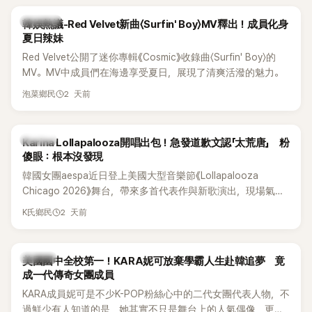
熱議討論
韓娛熱議-Red Velvet新曲〈Surfin' Boy〉MV釋出！成員化身
夏日辣妹
Red Velvet公開了迷你專輯《Cosmic》收錄曲〈Surfin' Boy〉的
MV。MV中成員們在海邊享受夏日，展現了清爽活潑的魅力。
2 天前
泡菜鄉民
K-POP
Karina Lollapalooza開唱出包！急發道歉文認「太荒唐」 粉
傻眼：根本沒發現
韓國女團aespa近日登上美國大型音樂節《Lollapalooza
Chicago 2026》舞台，帶來多首代表作與新歌演出，現場氣氛
嗨翻。不過，成員Karina卻在演出後主動坦承，自己因為太緊
2 天前
K氏鄉民
張，在表演過程中一度忘記歌詞，還親自向粉絲道歉。
K-POP
美國國中全校第一！KARA妮可放棄學霸人生赴韓追夢 竟
成一代傳奇女團成員
KARA成員妮可是不少K-POP粉絲心中的二代女團代表人物，不
過鮮少有人知道的是，她其實不只是舞台上的人氣偶像，更是