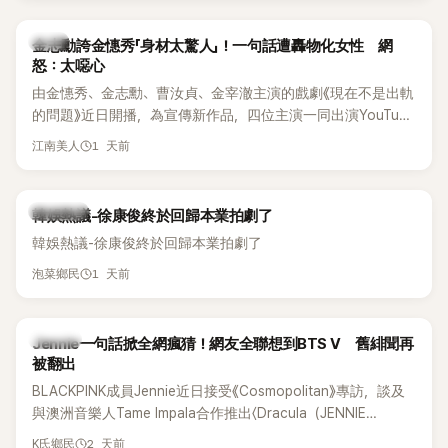
感情方面，李智惠於 2017 年與圈外男友結婚，婚後育有兩個
女兒，一家四口生活幸福美滿。如今除了持續活躍於綜藝節
韓星
金志勳誇金憓秀「身材太驚人」！一句話遭轟物化女性 網
目，她經營的 YouTube 頻道也即將突破百萬訂閱，近年內容深
怒：太噁心
受網友喜愛，再度迎來事業第二春。
由金憓秀、金志勳、曹汝貞、金宰澈主演的戲劇《現在不是出軌
的問題》近日開播，為宣傳新作品，四位主演一同出演YouTube
節目，不料訪談中的一段發言卻意外掀起爭議。不少網友認
1 天前
江南美人
為，他將焦點放在金憓秀的身材，言論帶有「物化女性」意味，
引發大量批評。
熱議討論
韓娛熱議-徐康俊終於回歸本業拍劇了
韓娛熱議-徐康俊終於回歸本業拍劇了
1 天前
泡菜鄉民
K-POP
Jennie一句話掀全網瘋猜！網友全聯想到BTS V 舊緋聞再
被翻出
BLACKPINK成員Jennie近日接受《Cosmopolitan》專訪，談及
與澳洲音樂人Tame Impala合作推出〈Dracula（JENNIE
Remix）〉的幕後故事，沒想到她一句關於「共同朋友」的回答，
2 天前
K氏鄉民