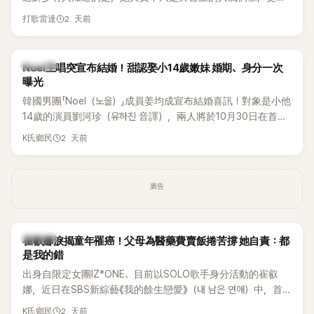
一名不折不扣的學霸。她日前在節目中透露，自己在美國就讀
2 天前
打歌雷達
國中時，曾拿下全校第一名，優異成績曝光後，再度掀起網友
熱議。
K-POP
Noel主唱突宣布結婚！甜認娶小14歲嫩妹 婚期、身分一次
曝光
韓國男團「Noel（노을）」成員姜均成宣布結婚喜訊！對象是小他
14歲的演員劉河珍（유하진 音譯），兩人將於10月30日在首爾
低調舉辦婚禮，消息一出立刻引發關注。
2 天前
K氏鄉民
廣告
K-POP
崔叡娜淚揭童年罹癌！父母為醫藥費賣飯捲苦撐 她自責：都
是我的錯
出身自限定女團IZ*ONE、目前以SOLO歌手身分活動的崔叡
娜，近日在SBS新綜藝《我的餘生戀愛》（내 남은 연애）中，首
度談起自己幼年罹患小兒癌的經歷，回憶起父母為了籌措醫療
2 天前
K氏鄉民