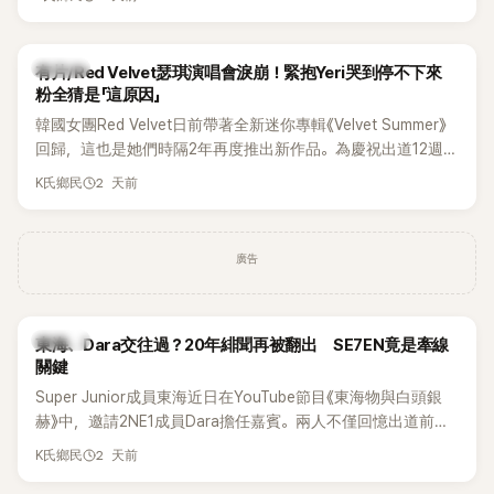
竟再次引發外界對她與BTS成員V緋聞的討論。
K-POP
有片/Red Velvet瑟琪演唱會淚崩！緊抱Yeri哭到停不下來
粉全猜是「這原因」
韓國女團Red Velvet日前帶著全新迷你專輯《Velvet Summer》
回歸，這也是她們時隔2年再度推出新作品。為慶祝出道12週
年，五位成員也一連舉辦三場粉絲演唱會，與粉絲共同回顧經
2 天前
K氏鄉民
典歌曲、帶來新歌舞台。不過，成員瑟琪卻在演出過程中數度
落淚，令人相當心疼。
廣告
K-POP
東海、Dara交往過？20年緋聞再被翻出 SE7EN竟是牽線
關鍵
Super Junior成員東海近日在YouTube節目《東海物與白頭銀
赫》中，邀請2NE1成員Dara擔任嘉賓。兩人不僅回憶出道前的
青澀往事，也首度聊起當年鬧得沸沸揚揚的緋聞，讓東海忍不
2 天前
K氏鄉民
住笑說：「真的有很多粉絲以為我們交往過。」