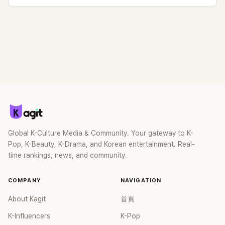
Global K-Culture Media & Community. Your gateway to K-
Pop, K-Beauty, K-Drama, and Korean entertainment. Real-
time rankings, news, and community.
COMPANY
NAVIGATION
About Kagit
首頁
K-Influencers
K-Pop