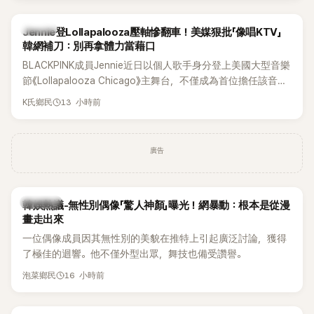
K-POP
Jennie登Lollapalooza壓軸慘翻車！美媒狠批「像唱KTV」
韓網補刀：別再拿體力當藉口
BLACKPINK成員Jennie近日以個人歌手身分登上美國大型音樂
節《Lollapalooza Chicago》主舞台，不僅成為首位擔任該音樂
節Headliner（壓軸主秀）的K-POP女SOLO歌手，寫下全新紀
13 小時前
K氏鄉民
錄。然而，演出結束後卻掀起兩極評價，不僅現場歌唱實力遭
部分網友質疑，就連美國當地媒體也毫不留情給出負評，甚至
形容整場演出「就像一場豪華KTV」。
廣告
熱議討論
韓娛熱議-無性別偶像「驚人神顏」曝光！網暴動：根本是從漫
畫走出來
一位偶像成員因其無性別的美貌在推特上引起廣泛討論，獲得
了極佳的迴響。他不僅外型出眾，舞技也備受讚譽。
16 小時前
泡菜鄉民