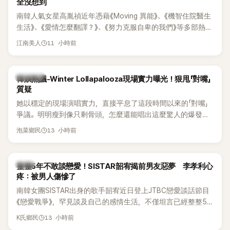
全沒想到
南韓人氣女星高胤禎近年憑藉《Moving 異能》、《機智住院醫生
生活》、《愛情怎麼翻譯？》、《努力克服自卑的我們》等多部熱門
作品，躍升為韓劇新一代女神代表，不僅演技備受肯定，精緻
11 小時前
江南美人
五官與清新空靈的氣質也擄獲大批粉絲。近日，她因分享一組
近況照意外掀起熱議，不是因為仙氣十足的美貌，而是藏在纖
細身材下的超狂背肌與肩膀線條，反差感十足，讓不少網友看
熱議討論
韓娛熱議-Winter Lollapalooza現場實力曝光！狠甩「對嘴」
傻直呼：「原來她身材這麼猛！」
質疑
她以穩定的現場演唱實力，直接平息了這段時間以來的「對嘴」
爭議。明明瘦到像只剩骨頭，怎麼還能唱出這麼驚人的爆發力
和音量？
13 小時前
泡菜鄉民
韓星
整整5年不敢談戀愛！SISTAR韶宥揭前男友惡夢 李孝利心
疼：被男人傷慘了
南韓女團SISTAR出身的歌手韶宥近日登上JTBC戀愛談話節目
《戀愛戰爭》，罕見談及自己的感情生活，不僅坦言已經整整5
年沒有談戀愛，更首度透露空窗至今的原因，全與上一段戀情
13 小時前
K氏鄉民
有關，一番真心告白讓現場來賓都相當震驚。