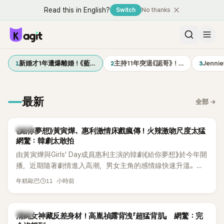
Read this in English?
Switch
No thanks
1
2
3
新婚才1年遭爆離婚！《藍…
主持11年突退《認哥》！…
Jenn
最新
全部
→
韓劇
《給你夢想》黃寅燁、惠利激情床戲瘋傳！火辣激吻尺度太猛
網驚：韓劇太敢拍
由黃寅燁與Girls' Day成員惠利主演的韓劇《給你夢想》於今年開
播，近期隨著劇情進入高潮，男女主角的感情線快速升溫。最
新播出的第8集不僅上演火辣吻戲，更接連出現床戲橋段，讓
11 小時前
年糕歐巴
相關片段在網路上瘋傳，引發觀眾熱烈討論。
韓星
清純女神藏反差身材！高胤禎露背洩「超猛背肌」 網驚：完