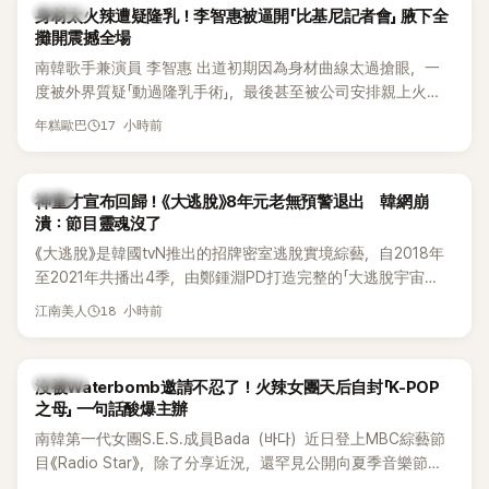
K-POP
身材太火辣遭疑隆乳！李智惠被逼開「比基尼記者會」 腋下全
攤開震撼全場
南韓歌手兼演員 李智惠 出道初期因為身材曲線太過搶眼，一
度被外界質疑「動過隆乳手術」，最後甚至被公司安排親上火
線，召開前所未見的「泳裝記者會」澄清。這場記者會後來還被
17 小時前
年糕歐巴
韓國演藝圈點名為流傳至今的「三大記者會」之一。近日她在綜
藝節目中親口回憶這段「隆乳疑雲黑歷史」，話題再度被翻出來
熱議。 2日播出的 SBS 綜藝節目《我的經紀人太難搞－秘書
韓星
神童才宣布回歸！《大逃脫》8年元老無預警退出 韓網崩
鎮》，邀請同時兼顧工作與育兒的演藝圈代表「媽媽群」——李智
潰：節目靈魂沒了
惠、李賢怡、李恩亨，以第13位「My Star」身分登場，分享最真
《大逃脫》是韓國tvN推出的招牌密室逃脫實境綜藝，自2018年
實的生活日常。 節目一開始，李瑞鎮 率先與李智惠會合，兩人
至2021年共播出4季，由鄭鍾淵PD打造完整的「大逃脫宇宙
邊搭車邊聊天，氣氛輕鬆。聊到最近的新聞，李瑞鎮突然直球
（DTCU）」，憑藉燒腦劇情、電影級場景與龐大世界觀，累積
發問：「妳不是上新聞了？說妳去做整形？是人中縮短手術嗎？」
18 小時前
江南美人
大批死忠粉絲，被譽為韓國最具代表性的密室逃脫綜藝之一。
一貫犀利又不留情的問法，讓現場瞬間笑成一片。對此，李智
惠也毫不閃躲，淡定接招，兩人鬥嘴默契十足。 話題接著一路
延燒到過去的爭議。李瑞鎮脫口補刀：「妳以前不是還在游泳池
K-POP
沒被Waterbomb邀請不忍了！火辣女團天后自封「K-POP
開過記者會？」直接點名她當年的風波。李智惠聽了忍不住笑
之母」 一句話酸爆主辦
說：「哥怎麼連這個都知道？」李瑞鎮則回嘴：「那時候新聞鬧那
南韓第一代女團S.E.S.成員Bada（바다）近日登上MBC綜藝節
麼大，不知道才奇怪吧。」一來一往，氣氛反而更加輕鬆。 談到
目《Radio Star》，除了分享近況，還罕見公開向夏季音樂節
當年情況，李智惠終於鬆口坦言，當時確實被質疑動過隆胸手
Waterbomb喊話，笑稱自己至今從未受邀演出，更幽默表示：