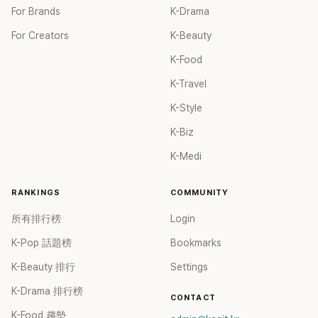
For Brands
K-Drama
For Creators
K-Beauty
K-Food
K-Travel
K-Style
K-Biz
K-Medi
RANKINGS
COMMUNITY
所有排行榜
Login
K-Pop 話題榜
Bookmarks
K-Beauty 排行
Settings
K-Drama 排行榜
CONTACT
K-Food 趨勢