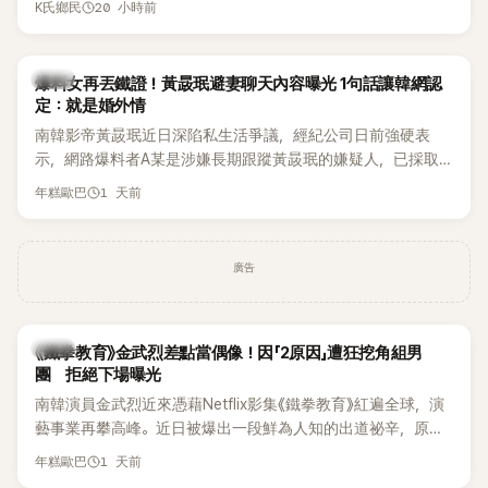
20 小時前
K氏鄉民
術。她回憶：「拍了比基尼照片之後，就開始被說是不是去隆乳
「我名字就叫『Bada（海）』，Waterbomb卻沒找我，這根本只
了。」為了澄清誤會，她只好親自站出來說清楚。 李智惠進一步
是懂了皮毛。」一番話笑翻全場，也引發網友熱議。
解釋，當時隆胸手術幾乎只有「腋下切開」一種方式，「所以我就
韓星
想，既然一直說我有做，那我乾脆把腋下給大家看，證明我根
爆料女再丟鐵證！黃晸珉避妻聊天內容曝光 1句話讓韓網認
定：就是婚外情
本沒動過。」一句話說完，全場瞬間炸鍋，來賓又驚又笑。 事實
上，早在 2006 年，李智惠就為了證明自己沒有「隆乳」，真的
南韓影帝黃晸珉近日深陷私生活爭議，經紀公司日前強硬表
召開了一場泳裝記者招待會。當時她穿著比基尼站在一排攝影
示，網路爆料者A某是涉嫌長期跟蹤黃晸珉的嫌疑人，已採取
機前，面對媒體擺出各種姿勢，畫面至今仍被網友津津樂道。
法律行動。不過，A某並未因此停止發聲，5日再度透過社群平
1 天前
年糕歐巴
這段為平息爭議、直接公開腋下畫面自證清白的往事再度被提
台公開更多內容，反駁經紀公司的說法，強調兩人的聯繫一直
起，節目現場立刻充滿驚呼聲與笑聲，也再次讓人見識到她面
都是「雙向互動」，並非外界所稱的單方面騷擾。
對流言時「豁出去」的直率性格。其實她過去也曾在 SBS 節目
廣告
《脫掉鞋子恢單4Men》 中，親自公開那張當年引發話題的「腋下
比基尼照」，再次重提這段至今仍被粉絲視為黑歷史代表作的事
件。 回顧李智惠的演藝路，她於 1998 年以混聲團體 S#arp 成
員身分出道，該團在 2000 年代初期紅極一時，由李智惠、徐
韓星
《鐵拳教育》金武烈差點當偶像！因「2原因」遭狂挖角組男
智英兩位女成員，以及張錫炫、Chris Kim 兩位男成員組成。不
團 拒絕下場曝光
過後來爆出長達四年的團內霸凌風波，甚至傳出徐智英母親對
南韓演員金武烈近來憑藉Netflix影集《鐵拳教育》紅遍全球，演
李智惠言語辱罵、動手等爭議，最終團體於 2002 年解散。 團
藝事業再攀高峰。近日被爆出一段鮮為人知的出道祕辛，原來
體解散後，李智惠轉型 solo，靠著綜藝與歌唱實力持續活躍演
他當年差點不是以演員身分出道，而是成為男團偶像的一員。
1 天前
年糕歐巴
藝圈。據悉，她當年能加入 S#arp，也與 李尚敏 的賞識有關。