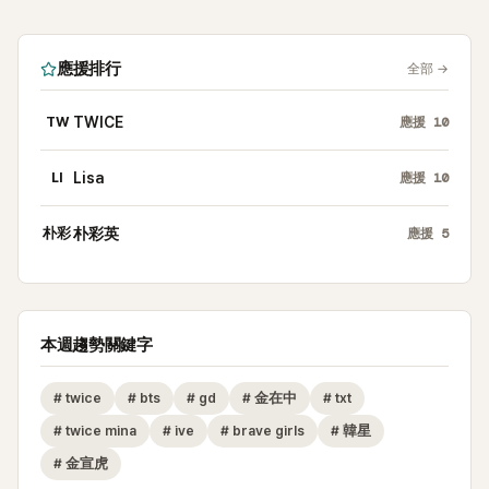
應援排行
全部
→
TW
TWICE
應援
10
LI
Lisa
應援
10
朴彩
朴彩英
應援
5
本週趨勢關鍵字
#
twice
#
bts
#
gd
#
金在中
#
txt
#
twice mina
#
ive
#
brave girls
#
韓星
#
金宣虎