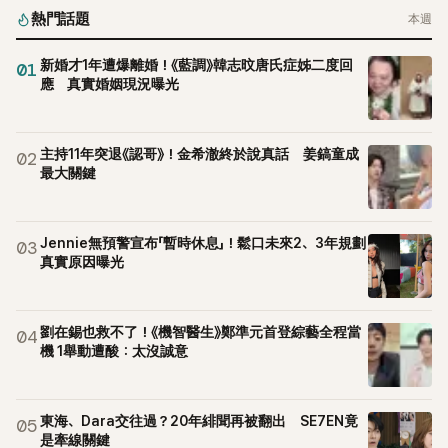
熱門話題
本週
新婚才1年遭爆離婚！《藍調》韓志旼唐氏症姊二度回
01
應 真實婚姻現況曝光
主持11年突退《認哥》！金希澈終於說真話 姜鎬童成
02
最大關鍵
Jennie無預警宣布「暫時休息」！鬆口未來2、3年規劃
03
真實原因曝光
劉在錫也救不了！《機智醫生》鄭準元首登綜藝全程當
04
機 1舉動遭酸：太沒誠意
東海、Dara交往過？20年緋聞再被翻出 SE7EN竟
05
是牽線關鍵