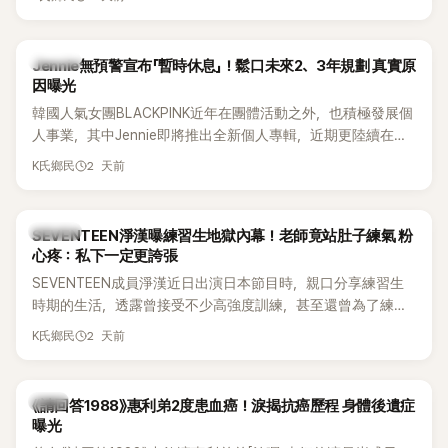
費四處奔波，甚至靠賣飯捲維持生計，讓她忍不住當場落淚，
坦言年幼時一度認為「都是我的錯」。
K-POP
Jennie無預警宣布「暫時休息」！鬆口未來2、3年規劃 真實原
因曝光
韓國人氣女團BLACKPINK近年在團體活動之外，也積極發展個
人事業，其中Jennie即將推出全新個人專輯，近期更陸續在演
出中搶先公開新歌，引發粉絲高度期待。不過，她近日受訪時
2 天前
K氏鄉民
也透露，完成今年夏季音樂節行程後，將暫時放慢腳步，替自
己安排一段休息時間。
K-POP
SEVENTEEN淨漢曝練習生地獄內幕！老師竟站肚子練氣 粉
心疼：私下一定更誇張
SEVENTEEN成員淨漢近日出演日本節目時，親口分享練習生
時期的生活，透露曾接受不少高強度訓練，甚至還曾為了練習
肺活量，讓聲樂老師直接站在自己的肚子上，驚人經歷曝光
2 天前
K氏鄉民
後，立刻引發粉絲熱議，不少人更怒批公司訓練方式太過火。
韓星
《請回答1988》惠利弟2度患血癌！淚揭抗癌歷程 身體後遺症
曝光