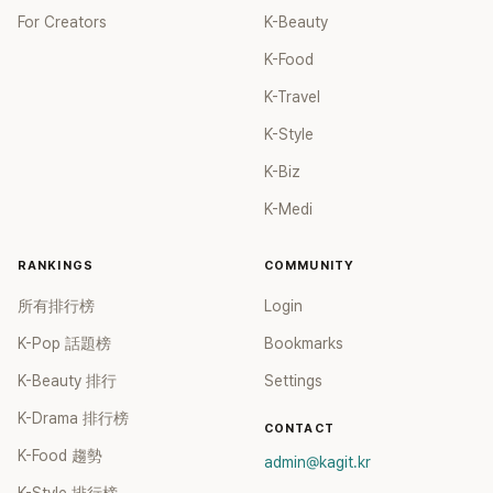
For Creators
K-Beauty
K-Food
K-Travel
K-Style
K-Biz
K-Medi
RANKINGS
COMMUNITY
所有排行榜
Login
K-Pop 話題榜
Bookmarks
K-Beauty 排行
Settings
K-Drama 排行榜
CONTACT
K-Food 趨勢
admin@kagit.kr