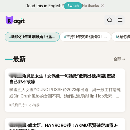
Read this in English?
Switch
No thanks
1
2
3
新婚才1年遭爆離婚！《藍…
主持11年突退《認哥》！…
《給你
最新
全部
→
K-POP
情歌主角竟是女生！女偶像一句話掀「低調出櫃」熱議 羞認：
自己都不敢聽
韓國五人女團YOUNG POSSE於2023年出道，與一般主打清純
或Girl Crush風格的女團不同，她們以濃厚的Hip-Hop元素、自
創Rap及成員親自參與創作為特色，MV也融入美式街頭、塗
1 小時前
K氏鄉民
鴉、滑板等文化元素。雖然並非出身四大經紀公司，仍憑藉鮮
明的音樂風格，在海外尤其是歐美市場累積不少人氣，逐漸成
為第五代女團中極具辨識度的新生代代表之一。
熱議討論
韓娛熱議-繼太妍、HANRORO後！AKMU秀賢確定加盟J-