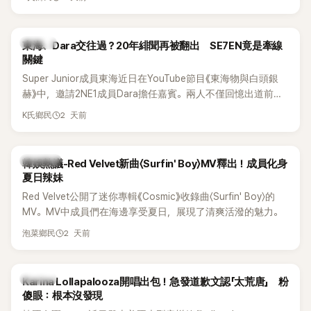
典歌曲、帶來新歌舞台。不過，成員瑟琪卻在演出過程中數度
落淚，令人相當心疼。
K-POP
東海、Dara交往過？20年緋聞再被翻出 SE7EN竟是牽線
關鍵
Super Junior成員東海近日在YouTube節目《東海物與白頭銀
赫》中，邀請2NE1成員Dara擔任嘉賓。兩人不僅回憶出道前的
青澀往事，也首度聊起當年鬧得沸沸揚揚的緋聞，讓東海忍不
2 天前
K氏鄉民
住笑說：「真的有很多粉絲以為我們交往過。」
熱議討論
韓娛熱議-Red Velvet新曲〈Surfin' Boy〉MV釋出！成員化身
夏日辣妹
Red Velvet公開了迷你專輯《Cosmic》收錄曲〈Surfin' Boy〉的
MV。MV中成員們在海邊享受夏日，展現了清爽活潑的魅力。
2 天前
泡菜鄉民
K-POP
Karina Lollapalooza開唱出包！急發道歉文認「太荒唐」 粉
傻眼：根本沒發現