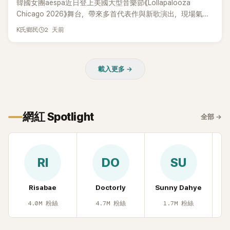
韓國女團aespa近日登上美國大型音樂節《Lollapalooza
Chicago 2026》舞台，帶來多首代表作與新歌演出，現場氣氛
嗨翻。不過，成員Karina卻在演出後主動坦承，自己因為太緊
2 天前
K氏鄉民
張，在表演過程中一度忘記歌詞，還親自向粉絲道歉。
載入更多 →
網紅 Spotlight
全部
→
RI
DO
SU
Risabae
Doctorly
Sunny Dahye
H
4.0M
粉絲
4.7M
粉絲
1.7M
粉絲