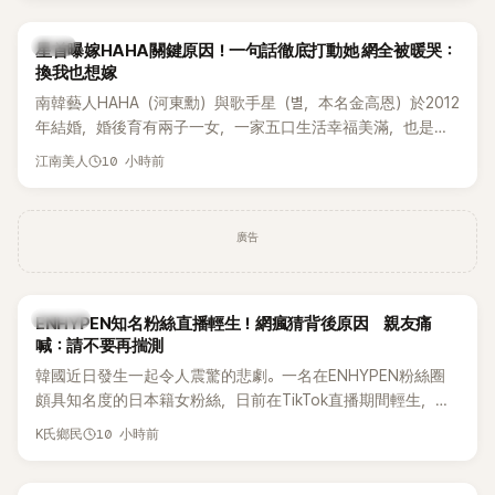
韓星
星首曝嫁HAHA關鍵原因！一句話徹底打動她 網全被暖哭：
換我也想嫁
南韓藝人HAHA（河東勳）與歌手星（별，本名金高恩）於2012
年結婚，婚後育有兩子一女，一家五口生活幸福美滿，也是韓
國演藝圈公認的模範夫妻。近日，星首度公開當年決定嫁給
10 小時前
江南美人
HAHA的關鍵原因，竟是一句讓她至今仍難忘的話，也成為她
點頭步入婚姻的最大理由。
廣告
K-POP
ENHYPEN知名粉絲直播輕生！網瘋猜背後原因 親友痛
喊：請不要再揣測
韓國近日發生一起令人震驚的悲劇。一名在ENHYPEN粉絲圈
頗具知名度的日本籍女粉絲，日前在TikTok直播期間輕生，最
終不幸身亡，消息曝光後震驚韓網，也讓不少粉絲湧入社群平
10 小時前
K氏鄉民
台哀悼。事發後，死者親友也陸續出面證實噩耗，並呼籲外界
停止揣測，盼逝者安息。