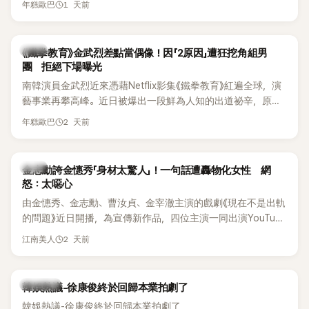
《脫掉鞋子恢單4Men》 中，親自公開那張當年引發話題的「腋下
1 天前
年糕歐巴
台公開更多內容，反駁經紀公司的說法，強調兩人的聯繫一直
比基尼照」，再次重提這段至今仍被粉絲視為黑歷史代表作的事
都是「雙向互動」，並非外界所稱的單方面騷擾。
件。 回顧李智惠的演藝路，她於 1998 年以混聲團體 S#arp 成
員身分出道，該團在 2000 年代初期紅極一時，由李智惠、徐
韓星
《鐵拳教育》金武烈差點當偶像！因「2原因」遭狂挖角組男
智英兩位女成員，以及張錫炫、Chris Kim 兩位男成員組成。不
團 拒絕下場曝光
過後來爆出長達四年的團內霸凌風波，甚至傳出徐智英母親對
南韓演員金武烈近來憑藉Netflix影集《鐵拳教育》紅遍全球，演
李智惠言語辱罵、動手等爭議，最終團體於 2002 年解散。 團
藝事業再攀高峰。近日被爆出一段鮮為人知的出道祕辛，原來
體解散後，李智惠轉型 solo，靠著綜藝與歌唱實力持續活躍演
他當年差點不是以演員身分出道，而是成為男團偶像的一員。
2 天前
年糕歐巴
藝圈。據悉，她當年能加入 S#arp，也與 李尚敏 的賞識有關。
感情方面，李智惠於 2017 年與圈外男友結婚，婚後育有兩個
女兒，一家四口生活幸福美滿。如今除了持續活躍於綜藝節
韓星
金志勳誇金憓秀「身材太驚人」！一句話遭轟物化女性 網
目，她經營的 YouTube 頻道也即將突破百萬訂閱，近年內容深
怒：太噁心
受網友喜愛，再度迎來事業第二春。
由金憓秀、金志勳、曹汝貞、金宰澈主演的戲劇《現在不是出軌
的問題》近日開播，為宣傳新作品，四位主演一同出演YouTube
節目，不料訪談中的一段發言卻意外掀起爭議。不少網友認
2 天前
江南美人
為，他將焦點放在金憓秀的身材，言論帶有「物化女性」意味，
引發大量批評。
熱議討論
韓娛熱議-徐康俊終於回歸本業拍劇了
韓娛熱議-徐康俊終於回歸本業拍劇了