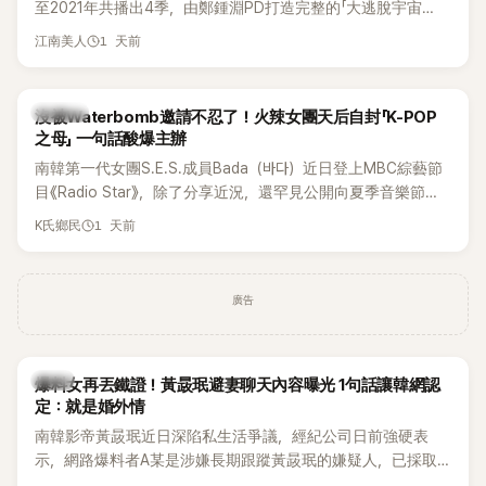
至2021年共播出4季，由鄭鍾淵PD打造完整的「大逃脫宇宙
邊搭車邊聊天，氣氛輕鬆。聊到最近的新聞，李瑞鎮突然直球
（DTCU）」，憑藉燒腦劇情、電影級場景與龐大世界觀，累積
發問：「妳不是上新聞了？說妳去做整形？是人中縮短手術嗎？」
1 天前
江南美人
大批死忠粉絲，被譽為韓國最具代表性的密室逃脫綜藝之一。
一貫犀利又不留情的問法，讓現場瞬間笑成一片。對此，李智
惠也毫不閃躲，淡定接招，兩人鬥嘴默契十足。 話題接著一路
延燒到過去的爭議。李瑞鎮脫口補刀：「妳以前不是還在游泳池
K-POP
沒被Waterbomb邀請不忍了！火辣女團天后自封「K-POP
開過記者會？」直接點名她當年的風波。李智惠聽了忍不住笑
之母」 一句話酸爆主辦
說：「哥怎麼連這個都知道？」李瑞鎮則回嘴：「那時候新聞鬧那
南韓第一代女團S.E.S.成員Bada（바다）近日登上MBC綜藝節
麼大，不知道才奇怪吧。」一來一往，氣氛反而更加輕鬆。 談到
目《Radio Star》，除了分享近況，還罕見公開向夏季音樂節
當年情況，李智惠終於鬆口坦言，當時確實被質疑動過隆胸手
Waterbomb喊話，笑稱自己至今從未受邀演出，更幽默表示：
1 天前
K氏鄉民
術。她回憶：「拍了比基尼照片之後，就開始被說是不是去隆乳
「我名字就叫『Bada（海）』，Waterbomb卻沒找我，這根本只
了。」為了澄清誤會，她只好親自站出來說清楚。 李智惠進一步
是懂了皮毛。」一番話笑翻全場，也引發網友熱議。
解釋，當時隆胸手術幾乎只有「腋下切開」一種方式，「所以我就
想，既然一直說我有做，那我乾脆把腋下給大家看，證明我根
廣告
本沒動過。」一句話說完，全場瞬間炸鍋，來賓又驚又笑。 事實
上，早在 2006 年，李智惠就為了證明自己沒有「隆乳」，真的
召開了一場泳裝記者招待會。當時她穿著比基尼站在一排攝影
韓星
爆料女再丟鐵證！黃晸珉避妻聊天內容曝光 1句話讓韓網認
機前，面對媒體擺出各種姿勢，畫面至今仍被網友津津樂道。
定：就是婚外情
這段為平息爭議、直接公開腋下畫面自證清白的往事再度被提
南韓影帝黃晸珉近日深陷私生活爭議，經紀公司日前強硬表
起，節目現場立刻充滿驚呼聲與笑聲，也再次讓人見識到她面
示，網路爆料者A某是涉嫌長期跟蹤黃晸珉的嫌疑人，已採取
對流言時「豁出去」的直率性格。其實她過去也曾在 SBS 節目
法律行動。不過，A某並未因此停止發聲，5日再度透過社群平