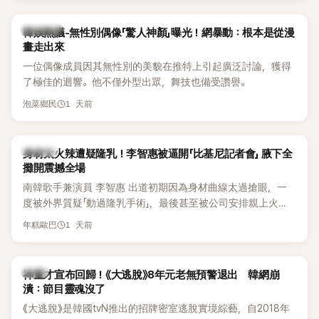
部分網友質疑，就連美國當地媒體也毫不留情給出負評，甚至
形容整場演出「就像一場豪華KTV」。
熱議討論
韓娛熱議-無性別偶像「驚人神顏」曝光！網暴動：根本是從漫
畫走出來
一位偶像成員因其無性別的美貌在推特上引起廣泛討論，獲得
了極佳的迴響。他不僅外型出眾，舞技也備受讚譽。
1 天前
泡菜鄉民
K-POP
身材太火辣遭疑隆乳！李智惠被逼開「比基尼記者會」 腋下全
攤開震撼全場
南韓歌手兼演員 李智惠 出道初期因為身材曲線太過搶眼，一
度被外界質疑「動過隆乳手術」，最後甚至被公司安排親上火
線，召開前所未見的「泳裝記者會」澄清。這場記者會後來還被
1 天前
年糕歐巴
韓國演藝圈點名為流傳至今的「三大記者會」之一。近日她在綜
藝節目中親口回憶這段「隆乳疑雲黑歷史」，話題再度被翻出來
熱議。 2日播出的 SBS 綜藝節目《我的經紀人太難搞－秘書
韓星
神童才宣布回歸！《大逃脫》8年元老無預警退出 韓網崩
鎮》，邀請同時兼顧工作與育兒的演藝圈代表「媽媽群」——李智
潰：節目靈魂沒了
惠、李賢怡、李恩亨，以第13位「My Star」身分登場，分享最真
《大逃脫》是韓國tvN推出的招牌密室逃脫實境綜藝，自2018年
實的生活日常。 節目一開始，李瑞鎮 率先與李智惠會合，兩人