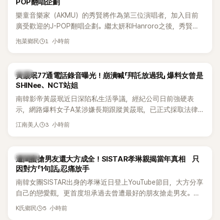
POP翻唱企劃
樂童音樂家（AKMU）的秀賢將作為第三位演唱者，加入目前
廣受歡迎的J-POP翻唱企劃。繼太妍和Hanroro之後，秀賢已
獲選為第三首翻唱歌曲的主唱，並於近期完成錄音。
1 小時前
泡菜鄉民
韓星
黃晸珉77通電話錄音曝光！崩潰喊「拜託放過我」 爆料女曾是
SHINee、NCT站姐
南韓影帝黃晸珉近日深陷私生活爭議，經紀公司日前強硬表
示，網路爆料女子A某涉嫌長期跟蹤黃晸珉，已正式採取法律
行動。不過，A並未停止發聲，持續透過社群平台公開爆料，反
3 小時前
江南美人
駁經紀公司的說法，強調兩人一直維持雙向聯繫，並非外界所
稱的單方面騷擾。如今，韓媒《Dispatch》再曝光雙方77通電話
的錄音內容，而A也首度承認自己過去曾是SHINee、NCT等偶
K-POP
遭閨蜜搶男友還大方成全！SISTAR孝琳親揭當年真相 只
像團體的「站姐」，事件持續延燒。
因對方「1句話」忍痛放手
南韓女團SISTAR出身的孝琳近日登上YouTube節目，大方分享
自己的戀愛觀，更首度坦承過去曾遭最好的朋友搶走男友。她
表示，當時選擇瀟灑放手，但如果同樣的事情現在再發生，「我
5 小時前
K氏鄉民
絕對不會坐視不管」，直率發言掀起熱議。