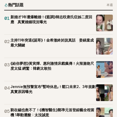
熱門話題
本週
新婚才1年遭爆離婚！《藍調》韓志旼唐氏症姊二度回
01
應 真實婚姻現況曝光
主持11年突退《認哥》！金希澈終於說真話 姜鎬童成
02
最大關鍵
《給你夢想》黃寅燁、惠利激情床戲瘋傳！火辣激吻尺
03
度太猛 網驚：韓劇太敢拍
Jennie無預警宣布「暫時休息」！鬆口未來2、3年規劃
04
真實原因曝光
劉在錫也救不了！《機智醫生》鄭準元首登綜藝全程當
05
機 1舉動遭酸：太沒誠意