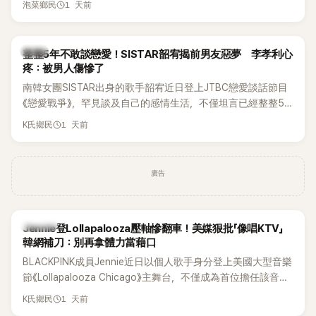
1 天前
泡菜鄉民
韓星
整整5年不敢談戀愛！SISTAR韶宥揭前男友惡夢 李孝利心
疼：被男人傷慘了
南韓女團SISTAR出身的歌手韶宥近日登上JTBC戀愛談話節目
《戀愛戰爭》，罕見談及自己的感情生活，不僅坦言已經整整5
年沒有談戀愛，更首度透露空窗至今的原因，全與上一段戀情
1 天前
K氏鄉民
有關，一番真心告白讓現場來賓都相當震驚。
廣告
K-POP
Jennie登Lollapalooza壓軸慘翻車！美媒狠批「像唱KTV」
韓網補刀：別再拿體力當藉口
BLACKPINK成員Jennie近日以個人歌手身分登上美國大型音樂
節《Lollapalooza Chicago》主舞台，不僅成為首位擔任該音樂
節Headliner（壓軸主秀）的K-POP女SOLO歌手，寫下全新紀
1 天前
K氏鄉民
錄。然而，演出結束後卻掀起兩極評價，不僅現場歌唱實力遭