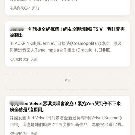
2 天前
泡菜鄉民
K-POP
Jennie一句話掀全網瘋猜！網友全聯想到BTS V 舊緋聞再
被翻出
BLACKPINK成員Jennie近日接受《Cosmopolitan》專訪，談及
與澳洲音樂人Tame Impala合作推出〈Dracula（JENNIE
Remix）〉的幕後故事，沒想到她一句關於「共同朋友」的回答，
2 天前
K氏鄉民
竟再次引發外界對她與BTS成員V緋聞的討論。
廣告
K-POP
有片/Red Velvet瑟琪演唱會淚崩！緊抱Yeri哭到停不下來
粉全猜是「這原因」
韓國女團Red Velvet日前帶著全新迷你專輯《Velvet Summer》
回歸，這也是她們時隔2年再度推出新作品。為慶祝出道12週
年，五位成員也一連舉辦三場粉絲演唱會，與粉絲共同回顧經
2 天前
K氏鄉民