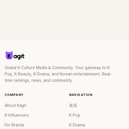
Global K-Culture Media & Community. Your gateway to K-
Pop, K-Beauty, K-Drama, and Korean entertainment. Real-
time rankings, news, and community.
COMPANY
NAVIGATION
About Kagit
首頁
K-Influencers
K-Pop
For Brands
K-Drama