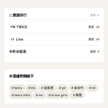
應援排行
全部
→
TW
TWICE
應援
10
LI
Lisa
應援
10
朴彩
朴彩英
應援
5
本週趨勢關鍵字
#
twice
#
bts
#
金宣虎
#
gd
#
金在中
#
txt
#
twice mina
#
ive
#
brave girls
#
韓星