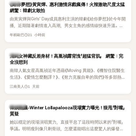
韓劇
《給你夢想》黃寅燁、惠利激情床戲瘋傳！火辣激吻尺度太猛
網驚：韓劇太敢拍
由黃寅燁與Girls' Day成員惠利主演的韓劇《給你夢想》於今年開
播，近期隨著劇情進入高潮，男女主角的感情線快速升溫。最
新播出的第8集不僅上演火辣吻戲，更接連出現床戲橋段，讓
21 小時前
年糕歐巴
相關片段在網路上瘋傳，引發觀眾熱烈討論。
韓星
清純女神藏反差身材！高胤禎露背洩「超猛背肌」 網驚：完
全沒想到
南韓人氣女星高胤禎近年憑藉《Moving 異能》、《機智住院醫生
生活》、《愛情怎麼翻譯？》、《努力克服自卑的我們》等多部熱門
作品，躍升為韓劇新一代女神代表，不僅演技備受肯定，精緻
1 天前
江南美人
五官與清新空靈的氣質也擄獲大批粉絲。近日，她因分享一組
近況照意外掀起熱議，不是因為仙氣十足的美貌，而是藏在纖
細身材下的超狂背肌與肩膀線條，反差感十足，讓不少網友看
熱議討論
韓娛熱議-Winter Lollapalooza現場實力曝光！狠甩「對嘴」
傻直呼：「原來她身材這麼猛！」
質疑
她以穩定的現場演唱實力，直接平息了這段時間以來的「對嘴」
爭議。明明瘦到像只剩骨頭，怎麼還能唱出這麼驚人的爆發力
和音量？